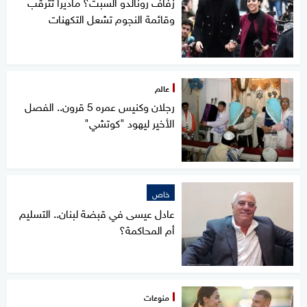
زفاف رونالدو السبت؟ ماديرا تترقب
وقائمة النجوم تشعل التكهنات
عالم
رجلان وكنيس عمره 5 قرون.. الفصل
الأخير ليهود "كوتشي"
خاص
عادل عيسى في قبضة لبنان.. التسليم
أم المحاكمة؟
منوعات