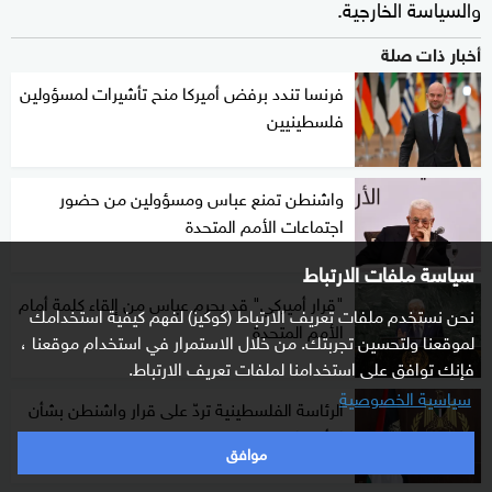
والسياسة الخارجية.
أخبار ذات صلة
فرنسا تندد برفض أميركا منح تأشيرات لمسؤولين
فلسطينيين
واشنطن تمنع عباس ومسؤولين من حضور
اجتماعات الأمم المتحدة
سياسة ملفات الارتباط
"قرار أميركي" قد يحرم عباس من إلقاء كلمة أمام
نحن نستخدم ملفات تعريف الارتباط (كوكيز) لفهم كيفية استخدامك
الأمم المتحدة
لموقعنا ولتحسين تجربتك. من خلال الاستمرار في استخدام موقعنا ،
فإنك توافق على استخدامنا لملفات تعريف الارتباط.
سياسية الخصوصية
الرئاسة الفلسطينية تردّ على قرار واشنطن بشأن
التأشيرات
موافق