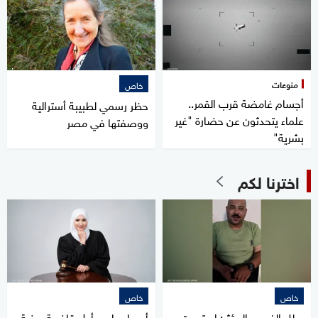
منوعات
خاص
أجسام غامضة قرب القمر..
حظر رسمي لطبيبة أسترالية
علماء يتحدثون عن حضارة "غير
ووصفتها في مصر
بشرية"
اخترنا لكم
خاص
خاص
بطل الفيديو المؤثر: استعدت
أسماء علي.. أول قاضية يمنية