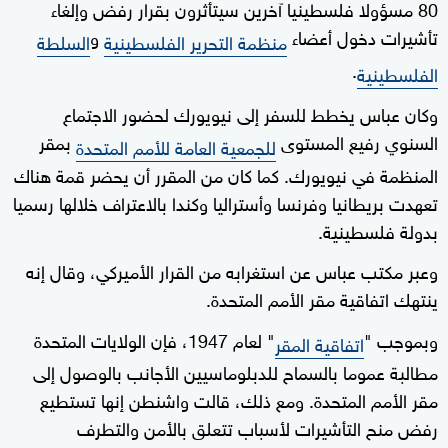
80 مسؤولا فلسطينيا آخرين سيتأثرون بقرار رفض وإلغاء
تأشيرات دخول أعضاء
و
منظمة التحرير الفلسطينية
السلطة
.
الفلسطينية
وكان عباس يخطط للسفر إلى نيويورك لحضور الاجتماع
السنوي رفيع المستوى
بمقر
للجمعية العامة للأمم المتحدة
المنظمة في نيويورك. كما كان من المقرر أن يحضر قمة هناك
‬تعهدت بريطانيا وفرنسا وأستراليا وكندا بالاعتراف خلالها رسميا
بدولة فلسطينية.
وعبر مكتب عباس عن استغرابه من القرار الأميركي، وقال إنه
ينتهك اتفاقية مقر الأمم المتحدة.
وبموجب "
" لعام 1947، فإن الولايات المتحدة
اتفاقية المقر
مطالبة عموما بالسماح للدبلوماسيين الأجانب بالوصول إلى
مقر الأمم المتحدة. ومع ذلك، قالت واشنطن إنها تستطيع
رفض منح التأشيرات لأسباب تتعلق بالأمن والتطرف