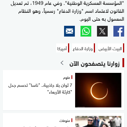
"المؤسسة العسكرية الوطنية". وفي عام 1949، تم تعديل
القانون لاعتماد اسم "وزارة الدفاع" رسمياً، وهو النظام
المعمول به حتى اليوم.
البيت الأبيض
وزارة الدفاع
أميركا
زوارنا يتصفحون الآن
علوم
7 ثوان بلا جاذبية.. "ناسا" تحسم جدل
"كارثة الأربعاء"
منوعات