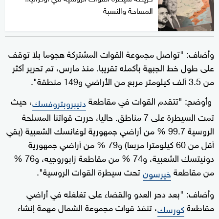
المساحة والنسبة
وأضاف: "تواصل مجموعة القوات المشتركة هجوما بلا توقف
على طول خط الجبهة بأكمله تقريبا. منذ مارس، تم تحرير أكثر
من 3.5 ألف كيلومتر مربع من الأراضي و149 منطقة".
وأوضح: "تتقدم القوات في مقاطعة
، حيث
دنيبروبتروفسك
تمت السيطرة على 7 مناطق. حاليا، حررت قواتنا المسلحة
الروسية 99.7 % من أراضي جمهورية لوغانسك الشعبية (بقي
أقل من 60 كيلومترا مربعا) و79 % من أراضي جمهورية
دونيتسك الشعبية، و74 % من مقاطعة زابوروجيه، و76 %
من مقاطعة
تحت سيطرة القوات الروسية".
خيرسون
وأضاف: "بعد دحر العدو والقضاء على تغلغله في أراضي
مقاطعة
، تنفذ قوات مجموعة الشمال مهمة إنشاء
كورسك