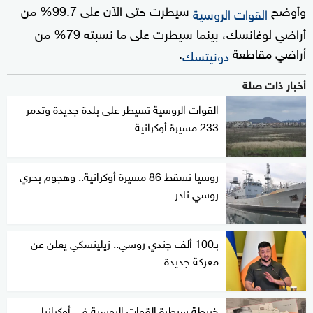
وأوضح
سيطرت حتى الآن على 99.7% من
القوات الروسية
أراضي لوغانسك، بينما سيطرت على ما نسبته 79% من
أراضي مقاطعة
.
دونيتسك
أخبار ذات صلة
القوات الروسية تسيطر على بلدة جديدة وتدمر
233 مسيرة أوكرانية
روسيا تسقط 86 مسيرة أوكرانية.. وهجوم بحري
روسي نادر
بـ100 ألف جندي روسي.. زيلينسكي يعلن عن
معركة جديدة
خريطة سيطرة القوات الروسية في أوكرانيا..