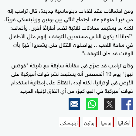
وعن احتمالات عقد لقاءات دبلوماسية جديدة، قال ترامب إنه
من غير المتوقع عقد اجتماع ثنائي بين بوتين وزيلينسكي قريبًا،
لكنه لم يستبعد محادثات ثلاثية تضم أطرافًا أخرى. وأضاف:
"أحيانًا لا يكون الناس مستعدين للتوقف. إنهم مثل الأطفال
في ساحة اللعب… يواصلون القتال حتى يشعروا أخيرًا بأن
الوقت قد حان للتوقف".
وكان ترامب قد صرّح في مقابلة سابقة مع شبكة "فوكس
نيوز" يوم 19 أغسطس أنه يستبعد نشر قوات أميركية على
الأرض في أوكرانيا، لكنه أبدى انفتاحًا على إمكانية استخدام
قوات أميركية في الجو كجزء من أي اتفاق لإنهاء الحرب.
أوكرانيا
روسيا
بوتين
زيلينسكي