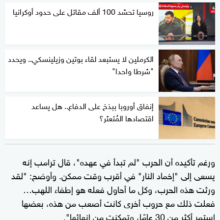
روسيا تحشد 100 ألف مقاتل على حدود أوكرانيا
الكرملين لا يستبعد لقاء بوتين وزيلينسكي.. ويحدد
"شرطا واحدا"
إنفاق أوروبا ببذخ على الدفاع.. هل يساعد
اقتصادها المُتعثر؟
ورغم تأكيده أن الحرب "لم تبدأ في عهده"، قال ترامب إنه
يسعى إلى "إخماد النار" في أقرب وقت ممكن. وأوضح: "لقد
ورثت هذه الحرب، وكل ما أحاول فعله هو إطفاء اللهب…
فعلت ذلك مع حروب أخرى كانت أصعب من هذه، بعضها
استمر أكثر من 30 عامًا، وتمكنت من إنهائها".