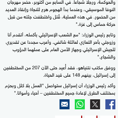
والحوكمة، ورجلا شجاعا. في السابع من أكتوبر، حضر مهرجان
النوفا الموسيقي، وعندما بدأ الهجوم هرع للنجاة وإنقاذ العديد
من الحضور. في هذه العملية، قُتل واختطفت جثته من قبل
حركة حماس إلى غزة."
وتابع رئيس الوزراء: "مع الشعب الإسرائيلي بأكمله، أتقدم أنا
وزوجتي بأحر التعازي لعائلة شاتفي. وأعرب مجددا عن تقديري
للجيش الإسرائيلي وجهاز الأمن العام على عملهما الدؤوب
والشجاع."
ووفق مكتب نتنياهو، فقد أُعيد حتى الآن 207 من المختطفين
إلى إسرائيل، بينهم 148 على قيد الحياة.
وأكد رئيس الوزراء أن إسرائيل ستواصل "العمل بلا كلل وبحزم
بمختلف الطرق لإعادة جميع المختطفين – أحياء وأمواتا."