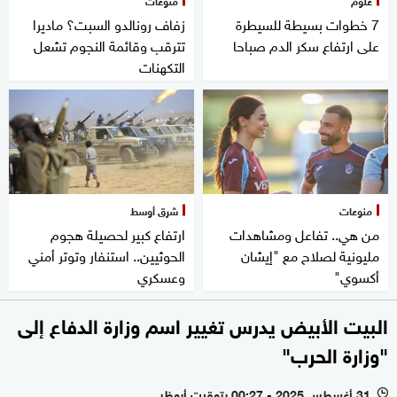
علوم
منوعات
7 خطوات بسيطة للسيطرة
زفاف رونالدو السبت؟ ماديرا
على ارتفاع سكر الدم صباحا
تترقب وقائمة النجوم تشعل
التكهنات
منوعات
شرق أوسط
من هي.. تفاعل ومشاهدات
ارتفاع كبير لحصيلة هجوم
مليونية لصلاح مع "إيشان
الحوثيين.. استنفار وتوتر أمني
أكسوي"
وعسكري
البيت الأبيض يدرس تغيير اسم وزارة الدفاع إلى
"وزارة الحرب"
31 أغسطس 2025 - 00:27 بتوقيت أبوظبي
l