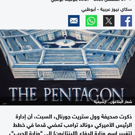
سكاي نيوز عربية - أبوظبي
شعار البنتاغون.. أرشيفية
ذكرت صحيفة وول ستريت جورنال، السبت، أن إدارة
الرئيس الأميركي دونالد ترامب تمضي قدما في خطط
لتغيير اسم وزارة الدفاع (البنتاغون) إلى "وزارة الحرب"،