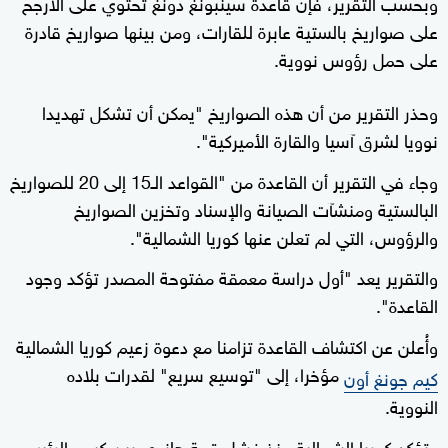
وبحسب التقرير، فإن قاعدة سينبونغ دونغ تحتوي على الأرجح
على صواريخ بالستية عابرة للقارات، ومن بينها صواريخ قادرة
على حمل رؤوس نووية.
وحذر التقرير من أن هذه الصواريخ "يمكن أن تشكل تهديدا
نوويا لشرق آسيا والقارة الأميركية".
وجاء في التقرير أن القاعدة من "القواعد الـ15 إلى 20 للصواريخ
البالستية ومنشآت الصيانة والإسناد وتخزين الصواريخ
والرؤوس، التي لم تعلن عنها كوريا الشمالية".
والتقرير يعد "أول دراسة معمقة مفتوحة المصدر تؤكد وجود
القاعدة".
وأُعلن عن اكتشاف القاعدة تزامنا مع دعوة زعيم كوريا الشمالية
مؤخرا، إلى "توسيع سريع" لقدرات بلاده
كيم جونغ أون
النووية.
وتؤكد كوريا الشمالية منذ فشل قمة هانوي بين كيم والرئيس