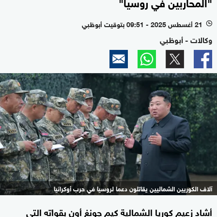
"المحاربين في روسيا"
21 أغسطس 2025 - 09:51 بتوقيت أبوظبي
l
وكالات - أبوظبي
آلاف الكوريين الشماليين يقاتلون دعما لروسيا في حرب أوكرانيا
أشاد زعيم كوريا الشمالية كيم جونغ أون بقواته التي