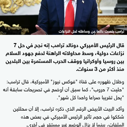
ترامب يتحدث دائما عن وساطته لحل النزاعات
قال الرئيس الأميركي دونالد ترامب إنه نجح في حل 7
نزاعات دولية، وسط محاولاته الراهنة لدفع جهود السلام
بين روسيا وأوكرانيا ووقف الحرب المستمرة بين البلدين
منذ أكثر من 3 سنوات.
وخلال ظهوره على قناة "فوكس نيوز" الأميركية، قال ترامب:
"حليت 7 حروب"، كما سبق أن أوضح في تصريحات سابقة أنه
"يحل تقريبا صراعا واحدا كل شهر".
وأكد البيت الأبيض الرقم الذي ذكره ترامب، إلا أن محللين
شككوا في حجم تأثير الرئيس الأميركي في بعض هذه
الملفات، بينما لا يزال الوضع غير مستقر في أخرى.