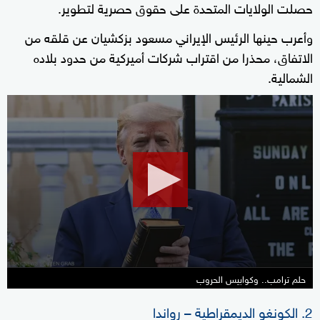
حصلت الولايات المتحدة على حقوق حصرية لتطوير.
وأعرب حينها الرئيس الإيراني مسعود بزكشيان عن قلقه من
الاتفاق، محذرا من اقتراب شركات أميركية من حدود بلاده
الشمالية.
0
seconds
of
7
minutes,
47
seconds
حلم ترامب.. وكوابيس الحروب
2. الكونغو الديمقراطية – رواندا