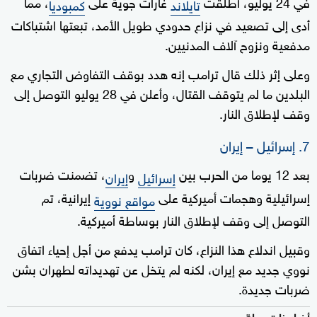
في 24 يوليو، أطلقت
غارات جوية على
، مما
تايلاند
كمبوديا
أدى إلى تصعيد في نزاع حدودي طويل الأمد، تبعتها اشتباكات
مدفعية ونزوح آلاف المدنيين.
وعلى إثر ذلك قال ترامب إنه هدد بوقف التفاوض التجاري مع
البلدين ما لم يتوقف القتال، وأعلن في 28 يوليو التوصل إلى
وقف لإطلاق النار.
7. إسرائيل – إيران
بعد 12 يوما من الحرب بين
و
، تضمنت ضربات
إسرائيل
إيران
إسرائيلية وهجمات أميركية على
إيرانية، تم
مواقع نووية
التوصل إلى وقف لإطلاق النار بوساطة أميركية.
وقبيل اندلاع هذا النزاع، كان ترامب يدفع من أجل إحياء اتفاق
نووي جديد مع إيران، لكنه لم يتخل عن تهديداته لطهران بشن
ضربات جديدة.
أخبار ذات صلة