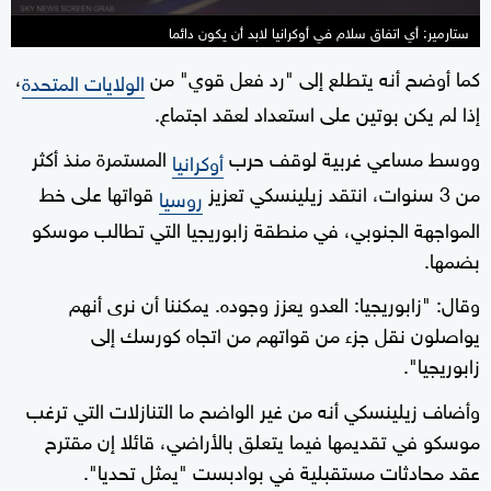
ستارمير: أي اتفاق سلام في أوكرانيا لابد أن يكون دائما
كما أوضح أنه يتطلع إلى "رد فعل قوي" من
،
الولايات المتحدة
إذا لم يكن بوتين على استعداد لعقد اجتماع.
ووسط مساعي غربية لوقف حرب
المستمرة منذ أكثر
أوكرانيا
من 3 سنوات، انتقد زيلينسكي تعزيز
قواتها على خط
روسيا
المواجهة الجنوبي، في منطقة زابوريجيا التي تطالب موسكو
بضمها.
وقال: "زابوريجيا: العدو يعزز وجوده. يمكننا أن نرى أنهم
يواصلون نقل جزء من قواتهم من اتجاه كورسك إلى
زابوريجيا".
وأضاف زيلينسكي أنه من غير الواضح ما التنازلات التي ترغب
موسكو في تقديمها فيما يتعلق بالأراضي، قائلا إن مقترح
عقد محادثات مستقبلية في بوادبست "يمثل تحديا".