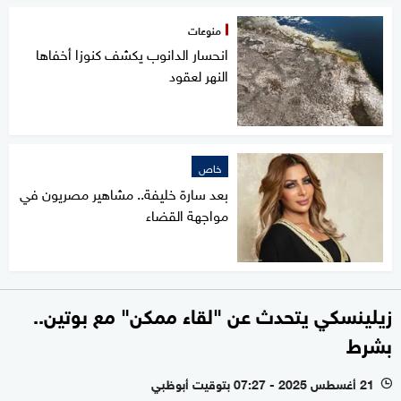
منوعات
انحسار الدانوب يكشف كنوزا أخفاها
النهر لعقود
خاص
بعد سارة خليفة.. مشاهير مصريون في
مواجهة القضاء
زيلينسكي يتحدث عن "لقاء ممكن" مع بوتين..
بشرط
21 أغسطس 2025 - 07:27 بتوقيت أبوظبي
l