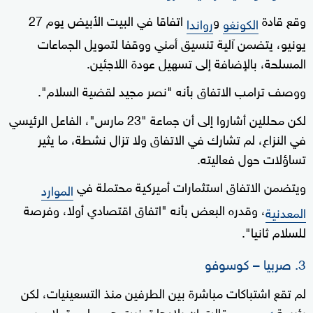
وقع قادة
و
اتفاقا في البيت الأبيض يوم 27
الكونغو
رواندا
يونيو، يتضمن آلية تنسيق أمني ووقفا لتمويل الجماعات
المسلحة، بالإضافة إلى تسهيل عودة اللاجئين.
ووصف ترامب الاتفاق بأنه "نصر مجيد لقضية السلام".
لكن محللين أشاروا إلى أن جماعة "23 مارس"، الفاعل الرئيسي
في النزاع، لم تشارك في الاتفاق ولا تزال نشطة، ما يثير
تساؤلات حول فعاليته.
ويتضمن الاتفاق استثمارات أميركية محتملة في
الموارد
، وقدره البعض بأنه "اتفاق اقتصادي أولا، وفرصة
المعدنية
للسلام ثانيا".
3. صربيا – كوسوفو
لم تقع اشتباكات مباشرة بين الطرفين منذ التسعينيات، لكن
رئيسة
قالت إن بلادها تجنبت هجوما محتملا من