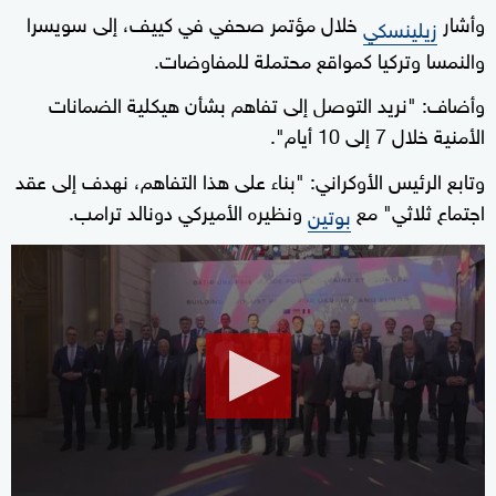
وأشار
خلال مؤتمر صحفي في كييف، إلى سويسرا
زيلينسكي
والنمسا وتركيا كمواقع محتملة للمفاوضات.
وأضاف: "نريد التوصل إلى تفاهم بشأن هيكلية الضمانات
الأمنية خلال 7 إلى 10 أيام".
وتابع الرئيس الأوكراني: "بناء على هذا التفاهم، نهدف إلى عقد
اجتماع ثلاثي" مع
ونظيره الأميركي دونالد ترامب.
بوتين
0
seconds
of
0
seconds