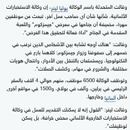
وقالت المتحدثة باسم الوكالة
، إن وكالة الاستخبارات
يوليا لينر
الألمانية، شأنها شأن أي صاحب عمل آخر، تبحث عن موظفين
مهرة، مضيفة أن جناحها في معرض "جيمزكوم" واللعبة
المقدمة في الجناح "أداة فعالة لتحقيق هذا الغرض".
وقالت: "هناك أوجه تشابه بين الأشخاص الذين نرغب في
ضمهم إلى صفوفنا وزوار جيمزكوم: كلاهما بارع في
التكنولوجيا، ويستمتعان بالتنقل بين الأدوار، وانتحال هويات
مختلفة، والشروع في مهام، وكشف الصلات".
وتوظف الوكالة 6500 موظف، منهم حوالي 4 آلاف بالمقر
الرئيسي في برلين، وألف في بولاخ، و1500 في مواقع أخرى
داخل
وخارجها.
ألمانيا
وقالت لينر: "القول إنه لا يمكنك التقديم للعمل في وكالة
الاستخبارات الخارجية الألماني محض خرافة، بل يمكن
توظيفك".