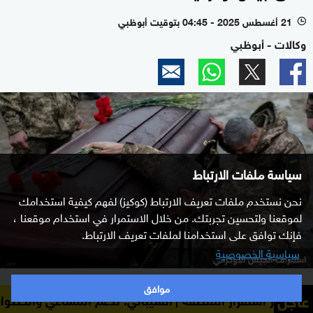
21 أغسطس 2025 - 04:45 بتوقيت أبوظبي
l
وكالات - أبوظبي
سياسة ملفات الارتباط
نحن نستخدم ملفات تعريف الارتباط (كوكيز) لفهم كيفية استخدامك
لموقعنا ولتحسين تجربتك. من خلال الاستمرار في استخدام موقعنا ،
فإنك توافق على استخدامنا لملفات تعريف الارتباط.
سياسية الخصوصية
استنزاف الجيش الأوكراني
موافق
كشفت وسائل إعلام روسية عن عدد القتلى والمفقودين
عاجل
لمنطقة
الشيباني: ندعم المساعي والخطوات التي يقودها العراق
من الجيش الأوكراني خلال سنوات القتال، وذلك عن