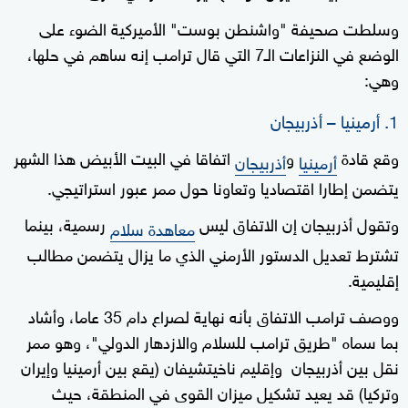
وسلطت صحيفة "واشنطن بوست" الأميركية الضوء على
الوضع في النزاعات الـ7 التي قال ترامب إنه ساهم في حلها،
وهي:
1. أرمينيا – أذربيجان
وقع قادة
و
اتفاقا في البيت الأبيض هذا الشهر
أرمينيا
أذربيجان
يتضمن إطارا اقتصاديا وتعاونا حول ممر عبور استراتيجي.
وتقول أذربيجان إن الاتفاق ليس
رسمية، بينما
معاهدة سلام
تشترط تعديل الدستور الأرمني الذي ما يزال يتضمن مطالب
إقليمية.
ووصف ترامب الاتفاق بأنه نهاية لصراع دام 35 عاما، وأشاد
بما سماه "طريق ترامب للسلام والازدهار الدولي"، وهو ممر
نقل بين أذربيجان وإقليم ناخيتشيفان (يقع بين أرمينيا وإيران
وتركيا) قد يعيد تشكيل ميزان القوى في المنطقة، حيث