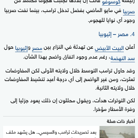
كوسوفو
في مايو الماضي بفضل تدخل ترامب، بينما نفت صربيا
صربيا
وجود أي نوايا للهجوم.
4. مصر – إثيوبيا
أعلن
عن تهدئة في النزاع بين
و
حول
البيت الأبيض
مصر
إثيوبيا
، رغم عدم وجود اتفاق واضح بهذا الشأن.
سد النهضة
وقد حاول ترامب التوسط خلال ولايته الأولى لكن المفاوضات
تعثرت، ومن غير الواضح إلى أي درجة أعيد تنشيط المفاوضات
خلال ولايته الثانية.
لكن التوترات هدأت، ويقول محللون إن ذلك يعود جزئيا إلى
وفرة الأمطار مؤخرا.
أخبار ذات صلة
بعد تصريحات ترامب والسيسي.. هل يشهد ملف