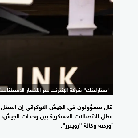
"ستارلينك" شركة الإنترنت عبر الأقمار الاصطناعية
قال مسؤولون في الجيش الأوكراني إن العطل ا
عطل الاتصالات العسكرية بين وحدات الجيش، و
أوردته وكالة "رويترز".