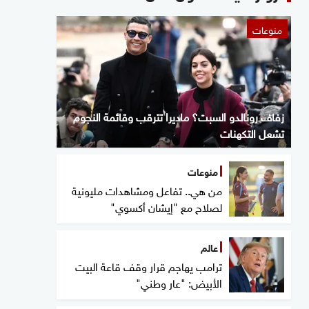
منوعات
زفاف رونالدو السبت؟ ماديرا تترقب وقائمة النجوم
تشعل التكهنات
منوعات
من هي.. تفاعل ومشاهدات مليونية
لصلاح مع "إيشان أكسوي"
عالم
ترامب يهاجم قرار وقف قاعة البيت
الأبيض: "عار وطني"