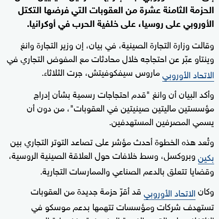
الحزمة الثامنة عشرة من العقوبات التي فرضها التكتل
الأوروبي على روسيا، على خلفية الحرب في أوكرانيا.
وقالت وزارة التجارة الصينية، في بيان، إن وزير التجارة وانغ
وينتاو عبّر عن احتجاجه خلال محادثات مع المفوض التجاري في
ماروس سيفكوفيتش، جرت الثلاثاء.
الاتحاد الأوروبي
وأكد البيان أن وانغ "قدم احتجاجات رسمية بشأن إدراج
مؤسستين ماليتين صينيتين في العقوبات"، من دون أن
يسمي المصرفين المستهدفين.
وتُعد هذه الخطوة أحدث مؤشر على تصاعد التوتر التجاري بين
وبروكسل، وسط خلافات حول العلاقة الصينية الروسية،
بكين
وقضايا تتعلق بالدعم الصناعي والممارسات التجارية.
وكان
قد أقرّ حزمة جديدة من العقوبات
الاتحاد الأوروبي
تستهدف شركات ومؤسسات تتهمها بدعم موسكو في