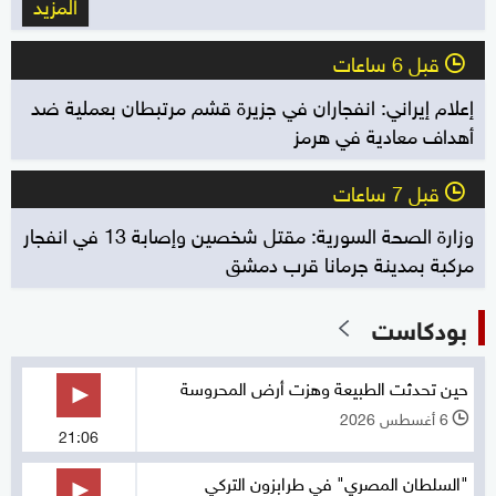
المزيد
قبل 6 ساعات
l
إعلام إيراني: انفجاران في جزيرة قشم مرتبطان بعملية ضد
أهداف معادية في هرمز
قبل 7 ساعات
l
وزارة الصحة السورية: مقتل شخصين وإصابة 13 في انفجار
مركبة بمدينة جرمانا قرب دمشق
بودكاست
حين تحدثت الطبيعة وهزت أرض المحروسة
6 أغسطس 2026
l
21:06
"السلطان المصري" في طرابزون التركي