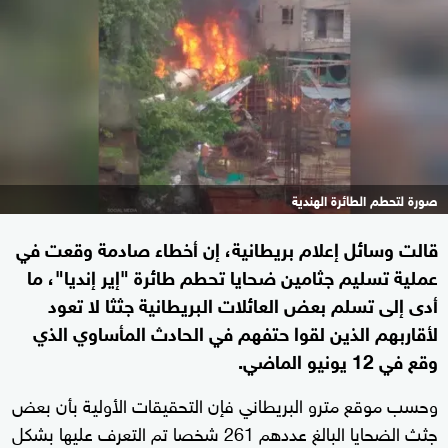
صورة لتحطم الطائرة الهندية
قالت وسائل إعلام بريطانية، إن أخطاء صادمة وقعت في
عملية تسليم جثامين ضحايا تحطم طائرة "إير إنديا"، ما
أدى إلى تسلم بعض العائلات البريطانية جثثا لا تعود
لأقاربهم الذين لقوا حتفهم في الحادث المأساوي الذي
وقع في 12 يونيو الماضي.
وحسب موقع مترو البريطاني فإن التحقيقات الأولية بأن بعض
جثث الضحايا البالغ عددهم 261 شخصا تم التعرف عليها بشكل