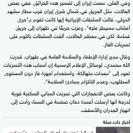
وفي العلن، سعت إيران إلى تفسير هذه الحرائق. ففي بعض
الحالات، مثل الحريق في شمال شرق إيران قرب مطار مشهد
الدولي، قالت السلطات الإيرانية إنها كانت تقوم بـ"حرق
أعشاب مسيطر عليه"، وعزت حريقًا في طهران إلى حريق
قمامة. لكن في معظم الحالات، ألقت السلطات باللوم على
تسربات الغاز.
وقال مدير إدارة الإطفاء والسلامة العامة في طهران، قدرت
الله محمدي، لوسائل الإعلام الرسمية إن أسباب هذه التسربات
تعود إلى "معدات متهالكة، واستخدام أجهزة غاز دون المستوى
المطلوب، وعدم الالتزام بمبادئ السلامة".
وكانت بعض الانفجارات التي ضربت المباني السكنية قوية
لدرجة أنها أرسلت أعمدة دخان ضخمة في السماء وأدت إلى
انهيار الجدران والأسقف.
أخبار ذات صلة
إسرائيل تجهز بنك أهداف للحوثيين.. و"سيناريو