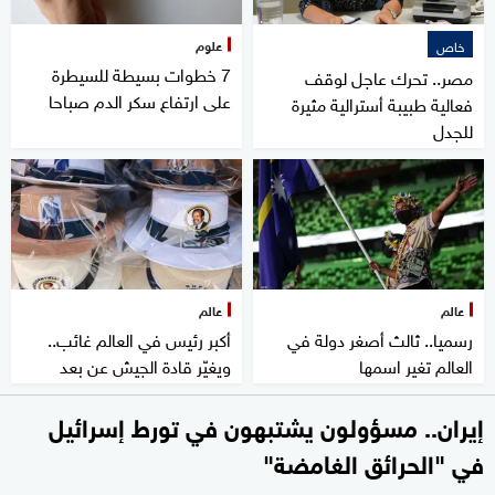
علوم
خاص
7 خطوات بسيطة للسيطرة
مصر.. تحرك عاجل لوقف
على ارتفاع سكر الدم صباحا
فعالية طبيبة أسترالية مثيرة
للجدل
عالم
عالم
رسميا.. ثالث أصغر دولة في
أكبر رئيس في العالم غائب..
العالم تغير اسمها
ويغيّر قادة الجيش عن بعد
إيران.. مسؤولون يشتبهون في تورط إسرائيل
في "الحرائق الغامضة"