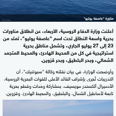
مناورة "عاصفة يوليو"
أعلنت وزارة الدفاع الروسية، الأربعاء، عن انطلاق مناورات
بحرية واسعة النطاق تحت اسم "عاصفة يوليو"، تمتد من
23 إلى 27 يوليو الجاري، وتشمل مناطق بحرية
استراتيجية في كل من المحيط الهادئ، والمحيط المتجمد
الشمالي، وبحر البلطيق، وبحر قزوين.
وأوضحت الوزارة، في بيان نقلته وكالة "سبوتنيك"، أن
التدريبات تُجرى بإشراف القائد الأعلى للقوات البحرية الروسية،
الأدميرال ألكسندر مويسيف، بمشاركة وحدات وقطع بحرية
تابعة لأساطيل الشمال، والبلطيق، والمحيط الهادئ، وقزوين.