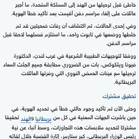
خاطئ قبل ترحيلها من الهند إلى المملكة المتحدة، ما أجبر
عائلات على إلغاء مراسم دفن أقيمت بعد تأكيد خطأ الهوية.
وفي إحدى الحالات، تم اكتشاف أن رفات ضحيتين قد تم
خلطها ووضعها في تابوت واحد، ما استلزم فصلهما لاحقا قبل
مراسم الدفن.
ووفقا لتوجيهات الطبيبة الشرعية في غرب لندن، الدكتورة
فيونا ويلكوكس، بات من الضروري مطابقة جميع الجثث المعاد
ترحيلها مع عينات الحمض النووي التي وفرتها العائلات
البريطانية.
تحقيق مشترك
وحتى الآن تم تأكيد وجود حالتي خطأ في تحديد الهوية، في
حين باشرت الجهات المعنية في كل من
و
تحقيقا
بريطانيا
الهند
مشتركا لتحديد ملابسات هذه التجاوزات، وسط أنباء عن نية
رئيس الوزراء البريطاني، كير ستارمر، إثارة القضية خلال لقائه