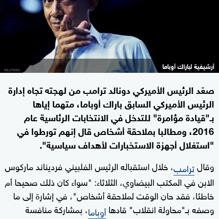
أرشيفية لباراك أوباما
صعّد الرئيس الأميركي دونالد ترامب من لهجته تجاه إدارة
الرئيس الأميركي السابق باراك أوباما، متهما إياها
بـ"قيادة مؤامرة" للتدخل في الانتخابات الرئاسية عام
2016، ومطالبا بملاحقة أشخاص قال إنهم تورطوا في
"استغلال أجهزة الاستخبارات لأهداف سياسية".
وقال
، خلال استقباله الرئيس الفلبيني فرديناند ماركوس
ترامب
الابن في المكتب البيضاوي، الثلاثاء: "سواء كان ذلك صحيحا أم
خاطئا، فقد حان الوقت لملاحقة أشخاص"، في إشارة إلى ما
وصفه بـ"محاولة انقلاب" قادها
، بمشاركة منافسة
أوباما