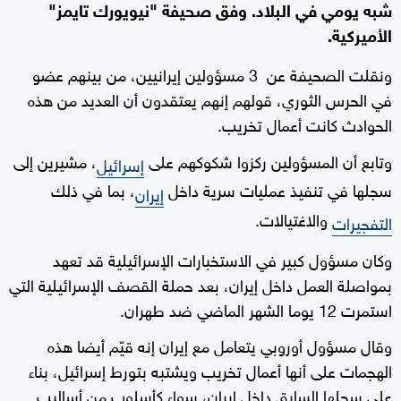
شبه يومي في البلاد. وفق صحيفة "نيويورك تايمز"
الأميركية.
ونقلت الصحيفة عن 3 مسؤولين إيرانيين، من بينهم عضو
في الحرس الثوري، قولهم إنهم يعتقدون أن العديد من هذه
الحوادث كانت أعمال تخريب.
وتابع أن المسؤولين ركزوا شكوكهم على
، مشيرين إلى
إسرائيل
سجلها في تنفيذ عمليات سرية داخل
، بما في ذلك
إيران
والاغتيالات.
التفجيرات
وكان مسؤول كبير في الاستخبارات الإسرائيلية قد تعهد
بمواصلة العمل داخل إيران، بعد حملة القصف الإسرائيلية التي
استمرت 12 يوما الشهر الماضي ضد طهران.
وقال مسؤول أوروبي يتعامل مع إيران إنه قيّم أيضا هذه
الهجمات على أنها أعمال تخريب ويشتبه بتورط إسرائيل، بناء
على سجلها السابق داخل إيران، سواء كأسلوب من أساليب