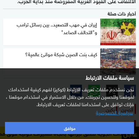
الالتفاف على القيود الغربية المفروضة منذ بداية الحرب.
أخبار ذات صلة
إيران في مهب التصعيد.. بين رسائل ترامب
و"التحالف الصاعد"
كيف بنت الصين شبكة موانئ عالمية؟
سياسة ملفات الارتباط
نحن نستخدم ملفات تعريف الارتباط (كوكيز) لفهم كيفية استخدامك
لموقعنا ولتحسين تجربتك. من خلال الاستمرار في استخدام موقعنا ،
فإنك توافق على استخدامنا لملفات تعريف الارتباط.
الصين
بكين
سياسية الخصوصية
الأكثر قراءة
موافق
عاجل
لجوية تطلق نيرانها باتجاه مسيرات حوثية فوق مدينة سيئون 