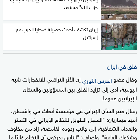
حزب الله" مستبعد
إيران تكشف أحدث حصيلة ضحايا الحرب مع
إسرائيل
قلق في إيران
وقال عضو
إن الأثر التراكمي للانفجارات شبه
الحرس الثوري
اليومية، أدى إلى تزايد القلق بين المسؤولين والسكان
الإيرانيين عموما.
وقال خبير الشأن الإيراني في مؤسسة أبحاث في واشنطن،
أميد ميماريان: "السجل الطويل للنظام الإيراني في التستر
وانعدام الشفافية، إلى جانب ردوده الغامضة، زاد من مخاوف
وشكوك العامة". وأضاف: "الناس يدركون أن النظام غالبًا ما