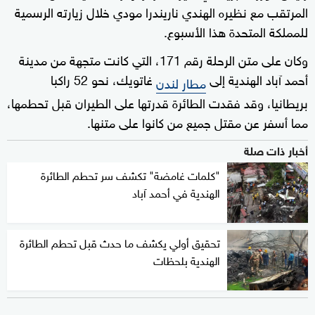
المرتقب مع نظيره الهندي ناريندرا مودي خلال زيارته الرسمية
للمملكة المتحدة هذا الأسبوع.
وكان على متن الرحلة رقم 171، التي كانت متجهة من مدينة
أحمد آباد الهندية إلى
غاتويك، نحو 52 راكبا
مطار لندن
بريطانيا، وقد فقدت الطائرة قدرتها على الطيران قبل تحطمها،
مما أسفر عن مقتل جميع من كانوا على متنها.
أخبار ذات صلة
"كلمات غامضة" تكشف سر تحطم الطائرة
الهندية في أحمد آباد
تحقيق أولي يكشف ما حدث قبل تحطم الطائرة
الهندية بلحظات