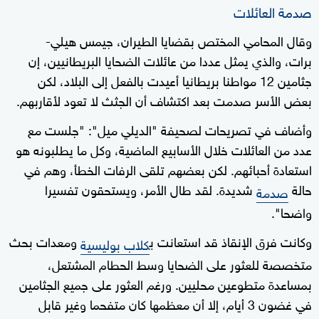
صدمة العائلات
وقال المحامي المختص بقضايا الطيران، جيمس هيلي-
برات، والذي يمثل عددا من عائلات الضحايا البريطانيين، إن
جثامين 12 مواطنا بريطانيا أعيدت بالفعل إلى البلاد، لكن
بعض الأسر صدمت بعد اكتشاف أن الجثث لا تعود لأقاربهم.
وأضاف في تصريحات لصحيفة "الديلي ميل": "جلست مع
عدد من العائلات خلال الأسابيع الماضية، وكل ما يطلبونه هو
استعادة أحبائهم. لكن بعضهم تلقى الرفات الخطأ، وهم في
حالة
شديدة. لقد طال الأمر، ويستحقون تفسيرا
صدمة
واضحا".
وكانت فرق الإنقاذ قد استعانت ب
ومعدات بحث
كلاب بوليسية
متخصصة للعثور على الضحايا وسط الحطام المشتعل،
بمساعدة متطوعين محليين. ورغم العثور على جميع الجثامين
في غضون 3 أيام، إلا أن معظمها كان متفحما وغير قابل