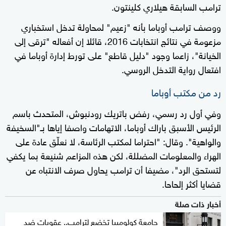
ترامب السابقة هيلاري كلينتون.
ووصف ترامب أوباما بأنه "زعيم" لمحاولة تدخل استخباري
مزعومة في نتائج انتخابات 2016، قائلا إن أفعاله "ترقى إلى
الخيانة"، زاعما وجود "دليل قاطع" على تورط إدارة أوباما في
افتعال رواية التدخل الروسي.
رد من مكتب أوباما
وفي أول رد رسمي، رفض باتريك رودنبوش، المتحدث باسم
الرئيس الأسبق باراك أوباما، الاتهامات واصفا إياها بـ"السخيفة
والواهية". وقال: "احتراما لمكتب الرئاسة، لا نعلّق عادة على
الهراء والمعلومات المضللة، لكن هذه المزاعم شنيعة بما يكفي
لتستحق الرد"، مضيفا أن ترامب يحاول صرف الانتباه عن
قضايا أكثر إلحاحا.
أخبار ذات صلة
جامعة كولومبيا تخضع لترامب.. عقوبات ضد