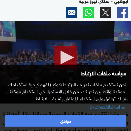
أبوظبي - سكاي نيوز عربية
0
seconds
of
0
seconds
سياسة ملفات الارتباط
نحن نستخدم ملفات تعريف الارتباط (كوكيز) لفهم كيفية استخدامك
لموقعنا ولتحسين تجربتك. من خلال الاستمرار في استخدام موقعنا ،
فإنك توافق على استخدامنا لملفات تعريف الارتباط.
لافروف يحذر: إنفاق الناتو المتزايد يهدد بانهيار الحلف
سياسية الخصوصية
في وقت تتقدم فيه القوات الروسية ميدانيًا داخل أوكرانيا
وتتعزز فيه المكاسب العسكرية لموسكو، يجد حلف شمال
موافق
الأطلسي (الناتو) نفسه أمام تحوّل استراتيجي عميق يُعيد