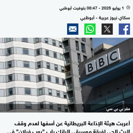
1 يوليو 2025 - 08:47 بتوقيت أبوظبي
l
سكاي نيوز عربية - أبوظبي
مقر بي بي سي
أعربت هيئة الإذاعة البريطانية عن أسفها لعدم وقف
البث الحي لفرقة موسيقى البانك راب "بوب فيلان" في