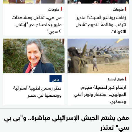
منوعات
منوعات
زفاف رونالدو السبت؟ ماديرا
من هي.. تفاعل ومشاهدات
تترقب وقائمة النجوم تشعل
مليونية لصلاح مع "إيشان
التكهنات
أكسوي"
شرق أوسط
خاص
ارتفاع كبير لحصيلة هجوم
حظر رسمي لطبيبة أسترالية
الحوثيين.. استنفار وتوتر أمني
ووصفتها في مصر
وعسكري
مغن يشتم الجيش الإسرائيلي مباشرة.. و"بي بي
سي" تعتذر