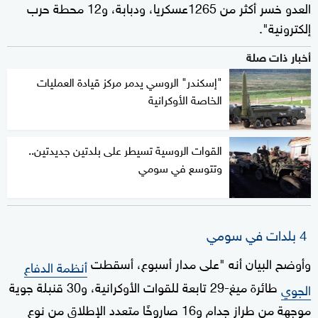
العدو خسر أكثر من 1265عسكريا، ودبابة، و12 محطة حرب
إلكترونية".
أخبار ذات صلة
"إسكندر" الروسي يدمر مركز قيادة العمليات
الخاصة الأوكرانية
القوات الروسية تسيطر على بلدتين جديدتين..
وتتوسع في سومي
4 بلدات في سومي
وأوضح البيان أنه "على مدار أسبوع، أسقطت
أنظمة الدفاع
طائرة ميغ-29 تابعة للقوات الأوكرانية، و30 قنبلة جوية
الجوي
موجهة من طراز جدام و16 صاروخًا متعدد الإطلاق من نوع