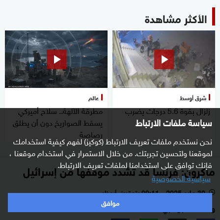
الأكثر مشاهدة
شرق أوسط
عالم
زلزال بقوة 5.6 درجات يضرب
مطرقة الآلهة.. سلاح أميركي
سياسة ملفات الارتباط
مصر
يسقط الصواريخ دون أن يطلق
رصاصة
نحن نستخدم ملفات تعريف الارتباط (كوكيز) لفهم كيفية استخدامك
لموقعنا ولتحسين تجربتك. من خلال الاستمرار في استخدام موقعنا ،
فإنك توافق على استخدامنا لملفات تعريف الارتباط.
ماكرون: فرنسا قد تشدد موقفها من إسرائيل
سياسية الخصوصية
30 مايو 2025 - 09:11 بتوقيت أبوظبي
l
موافق
وكالات - أبوظبي