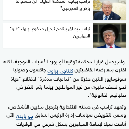
ترامب يهاجم المحكمة العليا.. "لن تسمح لنا
بإخراج المجرمين"
ترامب يطلق برنامج ترحيل مدفوع لإنهاء "غزو"
المهاجرين
ولم يحمل قرار المحكمة توقيعا أو يورد الأسباب الموجبة، لكنه
اقترن بمعارضة القاضيتين
جاكسون وصونيا
كنتاجي براون
سوتومايور اللتين حذرتا من "تداعيات مدمّرة" لاقتلاع "حياة
نحو نصف مليون من غير المواطنين بينما يتم النظر في
طلباتهم القانونية".
وتعهد ترامب في حملته الانتخابية بترحيل ملايين الأشخاص،
وسعى لتقويض سياسات إدارة الرئيس السابق
التي
جو بايدن
أتاحت سبلا لإقامة المهاجرين بشكل شرعي في الولايات