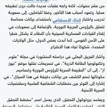
من عشر سنوات، لكنه واجه عقبات عديدة حالت دون تطبيقه
عمليا. وتعود أسباب هذا التأخير، وفقا للباحثين، إلى صعوبة
تدريب واختبار
باستخدام بيانات حساسة
الذكاء الاصطناعي
تتعلق بالرؤوس الحربية النووية، بالإضافة إلى صعوبات في
إقناع القيادات العسكرية الصينية بأن النظام لا يشكل خطرا
على الأمن القومي. كما أبدت بعض الدول، مثل الولايات
المتحدة، شكوكا تجاه هذا الاختراع.
وأشار الفريق البحثي في دراسته المنشورة في مجلة "علوم
وتكنولوجيا الطاقة الذرية"، في تصريحات نقلها موقع "نيوز
آز"، إلى أن "الطبيعة السرية للرؤوس النووية وتصاميم
مكوناتها تمنع الكشف عن بيانات دقيقة في هذا السياق"، في
إشارة إلى التوتر بين متطلبات الشفافية العلمية ومقتضيات
السرية الأمنية.
ويعتمد بروتوكول التحقق، الذي يحمل اسم "مخطط التحقق
التقني لخوارزمية التعلم العميق القائمة على بروتوكول المعرفة