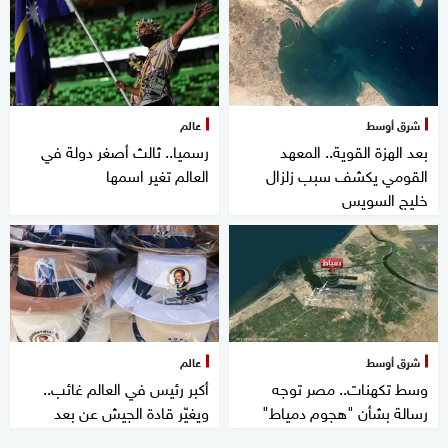
شرق أوسط
عالم
بعد الهزة القوية.. المعهد
رسميا.. ثالث أصغر دولة في
القومي يكشف سبب زلزال
العالم تغير اسمها
خليج السويس
شرق أوسط
عالم
وسط تكهنات.. مصر توجه
أكبر رئيس في العالم غائب..
رسالة بشأن "هجوم دمياط"
ويغيّر قادة الجيش عن بعد