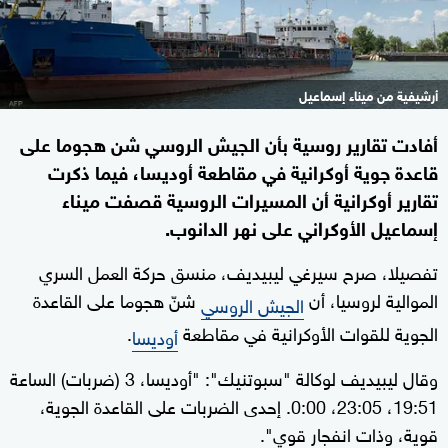
أرشيفية من ميناء إسماعيل
أفادت تقارير روسية بأن الجيش الروسي شن هجوما على
قاعدة جوية أوكرانية في مقاطعة أوديسا، فيما ذكرت
تقارير أوكرانية أن المسيرات الروسية قصفت ميناء
إسماعيل الأوكراني على نهر الدانوب.
تفصيلا، صرح سيرغي ليبيديف، منسق حركة العمل السري
الموالية لروسيا، أن
شنّ هجوما على القاعدة
الجيش الروسي
الجوية للقوات الأوكرانية في مقاطعة
.
أوديسا
وقال ليبيديف لوكالة "سبوتنيك": "أوديسا، 3 (ضربات) الساعة
19:51، 23:05، 0:00. إحدى الضربات على القاعدة الجوية،
قوية، وذات انفجار قوي".