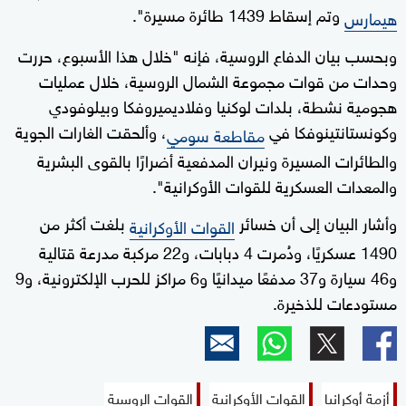
وتم إسقاط 1439 طائرة مسيرة".
هيمارس
وبحسب بيان الدفاع الروسية، فإنه "خلال هذا الأسبوع، حررت
وحدات من قوات مجموعة الشمال الروسية، خلال عمليات
هجومية نشطة، بلدات لوكنيا وفلاديميروفكا وبيلوفودي
وكونستانتينوفكا في
، وألحقت الغارات الجوية
مقاطعة سومي
والطائرات المسيرة ونيران المدفعية أضرارًا بالقوى البشرية
والمعدات العسكرية للقوات الأوكرانية".
وأشار البيان إلى أن خسائر
بلغت أكثر من
القوات الأوكرانية
1490 عسكريًا، ودُمرت 4 دبابات، و22 مركبة مدرعة قتالية
و46 سيارة و37 مدفعًا ميدانيًا و6 مراكز للحرب الإلكترونية، و9
مستودعات للذخيرة.
أزمة أوكرانيا
القوات الأوكرانية
القوات الروسية