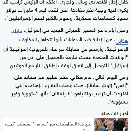
خلال إطار اقتصادي ومالي وتجاري. أعتقد أن الرئيس ترامب قد
يكون لديه وجهة نظر مفادها، نحن نقدم لهم 4 مليارات دولار
سنويًا كمساعدات عسكرية، ونقوم بالكثير لدعم الإسرائيليين".
وقبل أيام دافع السفير الأميركي الجديد في إسرائيل،
مايك
، عن الإدارة ضد الادعاءات بأنها تتجاهل المخاوف
هكابي
الإسرائيلية، وأوضح في مقابلة مع قناة تلفزيونية إسرائيلية أن
"الولايات المتحدة ليست ملزمة بالحصول على إذن من
إسرائيل" للتوصل إلى اتفاق لوقف إطلاق النار مع الحوثيين.
وفي اليوم التالي، قام هكابي بنشر تعليق عبر حسابه على
"إكس" (تويتر سابقًا)، حيث وصف التقارير الإعلامية التي
اقترحت أن ترامب ونتنياهو "لا يتفقان" بأنها "متهورة وغير
مسؤولة".
أخبار ذات صلة
نتنياهو: المفاوضات مع "حماس" ستستمر "تحت
النار"