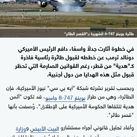
طائرة بوينغ 747-8 الشهيرة بـ"القصر الطائر"
في خطوة أثارت جدلاً واسعًا، دافع الرئيس الأميركي
دونالد ترمب عن خططه لقبول طائرة رئاسية فاخرة
كـ"هدية" من قطر، رغم القوانين الصارمة التي تحظر
قبول مثل هذه الهدايا من دول أجنبية.
وبحسب تقرير نشرته شبكة "آيه بي سي" نيوز الأميركية، فإن
الطائرة، وهي من طراز
، قد تكون "أثمن
بوينغ 747-8 جامبو
هدية تتلقاها الحكومة الأميركية على الإطلاق"، وُصفت بأنها
"قصر طائر".
وأفاد تحليل قانوني أجراه مستشارو
و
البيت الأبيض
وزارة
بأن قبول هذه الهدية لا يُعتبر مخالفا للقوانين