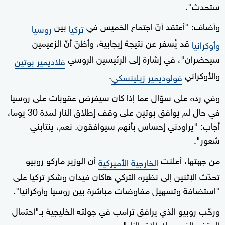
ستحدث".
وأضاف: "أعتقد أنّ اجتماع الخميس في
بين
تركيا
روسيا
قد يُسفر عن نتيجة إيجابية، وأظنّ أنّ الزعيمين
وأوكرانيا
سيحضران"، في إشارة إلى الرئيسين الروسي
فلاديمير بوتين
والأوكراني
.
فولوديمير زيلينسكي
وفي رده على سؤال عما إذا كان سيفرض عقوبات على روسيا
في حال لم يوافق بوتين على وقف إطلاق النار لمدة 30 يوما،
أجاب: "يراودني إحساس بأنهم سيوافقون. نعم، ينتابني
شعور".
من جهتها، أعلنت
أن الوزير ماركو روبيو
الخارجية الأميركية
تحدّث الإثنين إلى نظيره التركي هاكان فيدان وشكر تركيا على
"استضافة وتسهيل مفاوضات مباشرة بين روسيا وأوكرانيا".
ورحّب روبيو الذي يرافق ترامب في جولته الخليجية بـ"احتمال
الوقف الفوري لإطلاق النار".