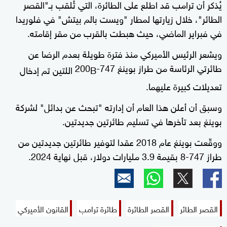
يُذكر أن ترامب قد اطلع على الطائرة، التي تُلقب بـ"القصر
الطائر"، خلال زيارتها لمطار "ويست بالم بيتش" في فلوريدا
في فبراير الماضي، حيث هبطت بالقرب من مقر إقامته.
ويشعر الرئيس الأميركي منذ فترة طويلة بعدم الرضا عن
طائرتي الرئاسة من طراز بوينغ 747-200
B
اللتين تم إدخال
تعديلات كبيرة عليهما.
وسبق أن أعلن هذا العام أن إدارته "تبحث عن بدائل" لشركة
بوينغ بعد تأخرها في تسليم طائرتين جديدتين.
ووقّعت بوينغ عام 2018 عقدا لتوفير طائرتين جديدتين من
طراز 747-8 بقيمة 3.9 مليارات دولار، قبل نهاية 2024.
القصر الطائر
القصر الطائرة
طائرة ترامب
القانون الأميركي