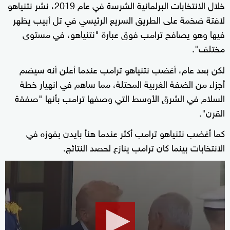
خلال الانتخابات البرلمانية الشرسة في عام 2019، نشر نتنياهو
لافتة ضخمة على الطريق السريع الرئيسي في تل أبيب يظهر
فيها وهو يصافح ترامب فوق عبارة "نتنياهو، في مستوى
مختلف".
لكن بعد عام، أغضب نتنياهو ترامب عندما أعلن أنه سيضم
أجزاء من الضفة الغربية المحتلة، مما ساهم في انهيار خطة
السلام في الشرق الأوسط التي وصفها ترامب بأنها "صفقة
القرن".
كما أغضب نتنياهو ترامب أكثر عندما هنأ بايدن بفوزه في
الانتخابات بينما كان ترامب ينازع لحصد النتائج.
0
seconds
of
2
minutes,