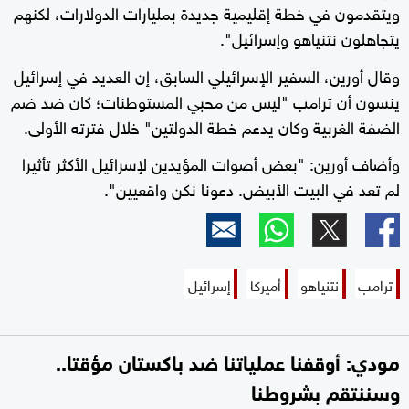
ويتقدمون في خطة إقليمية جديدة بمليارات الدولارات، لكنهم
يتجاهلون نتنياهو وإسرائيل".
وقال أورين، السفير الإسرائيلي السابق، إن العديد في إسرائيل
ينسون أن ترامب "ليس من محبي المستوطنات؛ كان ضد ضم
الضفة الغربية وكان يدعم خطة الدولتين" خلال فترته الأولى.
وأضاف أورين: "بعض أصوات المؤيدين لإسرائيل الأكثر تأثيرا
لم تعد في البيت الأبيض. دعونا نكن واقعيين".
ترامب
نتنياهو
أميركا
إسرائيل
مودي: أوقفنا عملياتنا ضد باكستان مؤقتا..
وسننتقم بشروطنا