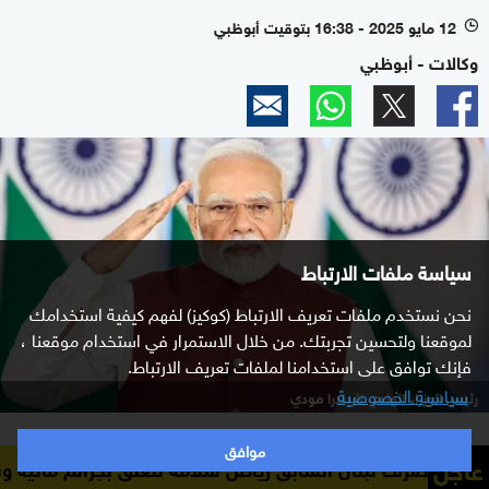
12 مايو 2025 - 16:38 بتوقيت أبوظبي
l
وكالات - أبوظبي
سياسة ملفات الارتباط
نحن نستخدم ملفات تعريف الارتباط (كوكيز) لفهم كيفية استخدامك
لموقعنا ولتحسين تجربتك. من خلال الاستمرار في استخدام موقعنا ،
فإنك توافق على استخدامنا لملفات تعريف الارتباط.
سياسية الخصوصية
رئيس الوزراء الهندي ناريندرا مودي
قال رئيس وزراء الهند، ناريندرا مودي، الإثنين، إن بلاده
موافق
عاجل
نان السابق رياض سلامة تتعلق بجرائم مالية ونقدية
وكالة ال
"جمدت أعمالها العسكرية" فحسب مع باكستان، مؤكدا