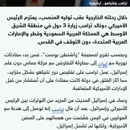
ترامب ونتنياهو.. أرشيفية
خلال رحلته الخارجية عقب توليه المنصب، يعتزم الرئيس
الأميركي دونالد ترامب زيارة 3 دول في منطقة الشرق
الأوسط هي المملكة العربية السعودية وقطر والإمارات
العربية المتحدة، دون التوقف في القدس.
وبحسب تقرير لصحيفة "واشنطن بوست"، فمن بدء محادثات
نووية مع
إلى محاولة التفاوض مع حركة حماس دون علم
إيران
إسرائيل، عمل ترامب على تقليص دور نتنياهو بشكل متزايد،
مما أثار القلق في دولة كانت معتادة على أن تُستشار من قبل
الإدارات الأميركية المتعاقبة.
وساد في إسرائيل الحديث عن المزيد من التوترات بين الرئيس
الأميركي وإسرائيل، بعد أن قال
إنه توصل إلى هدنة مع
ترامب
الحوثيين في اليمن خفّضت من هجماتهم على السفن
الأميركية، ولكنها لم تشمل إسرائيل.