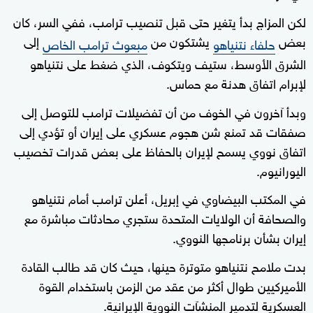
لكن المزاج بدأ يتغير حتى قبل تنصيب ترامب، ففي السر، كان
بعض
يشتكون من
إلى
حلفاء نتنياهو
مبعوث ترامب الخاص
الشرق الأوسط، ستيف ويتكوف، الذي ضغط على نتنياهو
لإبرام اتفاق هدنة مع حماس.
وبدأ آخرون في الخوف من أن تفضيلات ترامب للتوصل إلى
صفقات قد تمنع شن هجوم عسكري على إيران أو تؤدي إلى
اتفاق نووي يسمح لإيران بالحفاظ على بعض قدرات تخصيب
اليورانيوم.
في المكتب البيضاوي في إبريل، أعلن ترامب أمام نتنياهو
والصحافة أن الولايات المتحدة ستجري محادثات مباشرة مع
إيران بشأن برنامجها النووي.
بدت ملامح نتنياهو متوترة حينها، حيث كان قد طالب القادة
الأميركيين طوال أكثر من عقد من الزمن باستخدام القوة
العسكرية لتدمير المنشآت النووية الإيرانية.