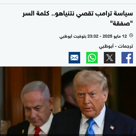
سياسة ترامب تقصي نتنياهو.. كلمة السر
"صفقة"
12 مايو 2025 - 23:32 بتوقيت أبوظبي
l
ترجمات - أبوظبي