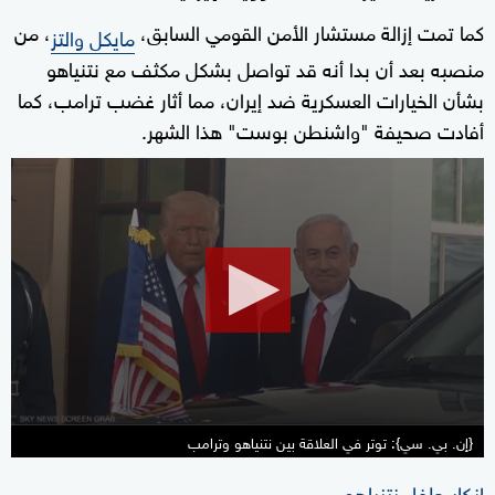
كما تمت إزالة مستشار الأمن القومي السابق،
، من
مايكل والتز
منصبه بعد أن بدا أنه قد تواصل بشكل مكثف مع نتنياهو
بشأن الخيارات العسكرية ضد إيران، مما أثار غضب ترامب، كما
أفادت صحيفة "واشنطن بوست" هذا الشهر.
0
seconds
of
2
minutes,
28
seconds
{إن. بي. سي}: توتر في العلاقة بين نتنياهو وترامب
إنكار حلفاء نتنياهو