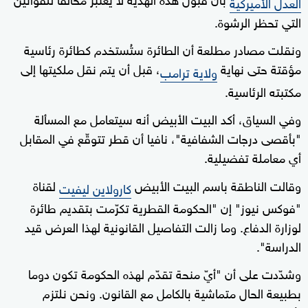
العدل الأميركية
التي تحظر الرشوة.
ونقلت مصادر مطلعة أن الطائرة ستُستخدم كطائرة رئاسية
مؤقتة حتى نهاية
، قبل أن يتم نقل ملكيتها إلى
ولاية ترامب
مكتبته الرئاسية.
وفي السياق، أكد البيت الأبيض أنه سيتعامل مع المسألة
"بأقصى درجات الشفافية"، نافيا أن قطر تتوقّع في المقابل
أي معاملة تفضيلية.
وقالت الناطقة باسم البيت الأبيض
لقناة
كارولاين ليفيت
"فوكس نيوز" إن "الحكومة القطرية تكرّمت بتقديم طائرة
لوزارة الدفاع. وما زالت التفاصيل القانونية لهذا العرض قيد
الدراسة".
وشدّدت على أن "أيّ منحة تقدّم لهذه الحكومة تكون دوما
بطبيعة الحال متماشية بالكامل مع القانون. ونحن نلتزم