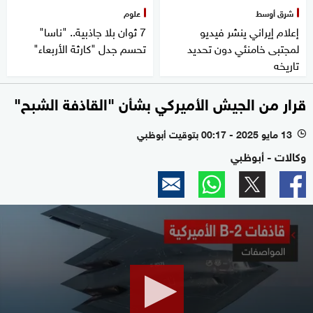
شرق أوسط
علوم
إعلام إيراني ينشر فيديو
7 ثوان بلا جاذبية.. "ناسا"
لمجتبى خامنئي دون تحديد
تحسم جدل "كارثة الأربعاء"
تاريخه
قرار من الجيش الأميركي بشأن "القاذفة الشبح"
13 مايو 2025 - 00:17 بتوقيت أبوظبي
l
وكالات - أبوظبي
0
seconds
of
1
minute,
43
seconds