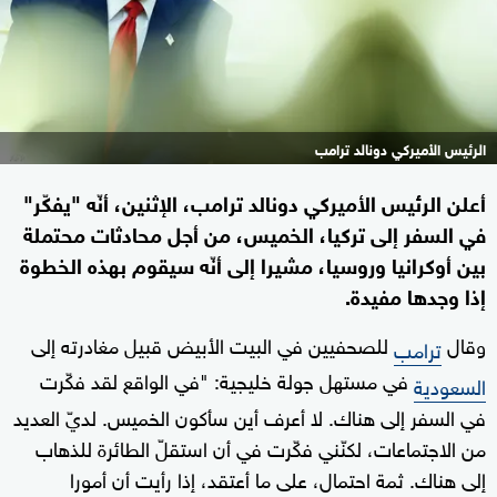
الرئيس الأميركي دونالد ترامب
أعلن الرئيس الأميركي دونالد ترامب، الإثنين، أنّه "يفكّر"
في السفر إلى تركيا، الخميس، من أجل محادثات محتملة
بين أوكرانيا وروسيا، مشيرا إلى أنّه سيقوم بهذه الخطوة
إذا وجدها مفيدة.
وقال
للصحفيين في البيت الأبيض قبيل مغادرته إلى
ترامب
في مستهل جولة خليجية: "في الواقع لقد فكّرت
السعودية
في السفر إلى هناك. لا أعرف أين سأكون الخميس. لديّ العديد
من الاجتماعات، لكنّني فكّرت في أن استقلّ الطائرة للذهاب
إلى هناك. ثمة احتمال، على ما أعتقد، إذا رأيت أن أمورا