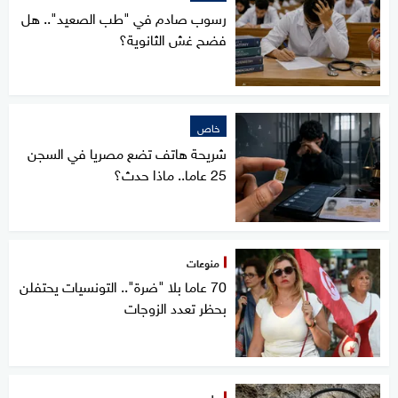
رسوب صادم في "طب الصعيد".. هل
فضح غش الثانوية؟
خاص
شريحة هاتف تضع مصريا في السجن
25 عاما.. ماذا حدث؟
منوعات
70 عاما بلا "ضرة".. التونسيات يحتفلن
بحظر تعدد الزوجات
علوم