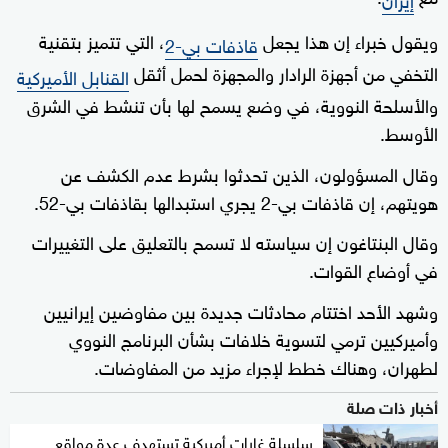
ويقول خبراء إن هذا يجعل
، التي تتميز بتقنية
قاذفات بي-2
التخفي من أجهزة الرادار والمجهزة لحمل أثقل
القنابل الأميركية
والأسلحة النووية، في وضع يسمح لها بأن تنشط في الشرق
الأوسط.
وقال المسؤولون، الذين تحدثوا بشرط عدم الكشف عن
هويتهم، إن قاذفات بي-2 يجري استبدالها بقاذفات بي-52.
وقال البنتاغون إن سياسته لا تسمح بالتعليق على التغييرات
في أوضاع القوات.
وشهد الأحد اختتام محادثات جديدة بين مفاوضين إيرانيين
وأميركيين ترمي لتسوية خلافات بشأن البرنامج النووي
لطهران، وهناك خطط لإجراء مزيد من المفاوضات.
أخبار ذات صلة
سلسلة غارات أميركية تستهدف عدة مواقع