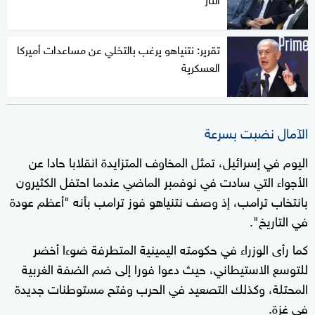
تقرير: نتنياهو يرغب بالتخلي عن مساعدات أميركا
العسكرية
الآمال نضبت بسرعة
اليوم في إسرائيل، تمثل المخاوف المتزايدة انقلابا حادا عن
الأجواء التي سادت في نوفمبر الماضي عندما احتفل الكثيرون
بانتخاب ترامب، إذ وصف نتنياهو فوز ترامب بأنه "أعظم عودة
في التاريخ".
كما رأى الوزراء في حكومته اليمينية المتطرفة ضوءا أخضر
للتوسع الاستيطاني، حيث دعوا فورا إلى ضم الضفة الغربية
المحتلة، وكذلك التصعيد في الحرب وفتح مستوطنات جديدة
في غزة.