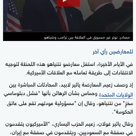
15
seconds
مصادر: توتر غير مسبوق في العلاقة بين ترامب ونتنياهو
للمعارضين رأي آخر
في الأيام الأخيرة، استغل معارضو نتنياهو هذه اللحظة لتوجيه
الانتقادات إلى طريقة تعامله مع العلاقات الأميركية.
إذ وصف زعيم المعارضة يائير لابيد، المحادثات المباشرة بين
وحماس بشأن الرهائن بأنها "فشل دبلوماسي
الولايات المتحدة
مخزٍ" من نتنياهو، وقال إن "مسؤولية عودتهم تقع على عاتق
الحكومة".
وقال يائير غولان، زعيم الحزب اليساري، "الأميركيون يتقدمون
في صفقة مع السعوديين، ويتقدمون في صفقة مع إيران،