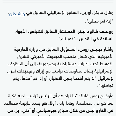
وقال مايكل أورين، السفير الإسرائيلي السابق في
:
واشنطن
"إنه أمر مقلق".
ووصف شالوم ليبنر، المستشار السابق لنتنياهو، الأجواء
السائدة في القدس بـ"ذعر تام".
وأشار دينيس روس، المسؤول السابق في وزارة الخارجية
الأميركية الذي شغل منصب المبعوث الأميركي للشرق
الأوسط تحت إدارات ديمقراطية وجمهورية، إلى أن المخاوف
الإسرائيلية بشأن مفاوضات ترامب مع إيران وتهديدات أخرى
لإسرائيل "لا يتم أخذها بعين الاعتبار، أو إذا تم أخذها، يتم
تجاهلها".
وأوضح روس قائلاً: "ما نراه هو أن الرئيس ترامب لديه فكرة
عما هو في مصلحتنا، وهذا يأتي أولاً. هو يحدد طبيعة مصالحنا
في الخارج ليس من خلال سياق جيوسياسي أو أمني، بل من