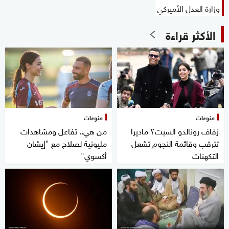
وزارة العدل الأميركي
الأكثر قراءة
منوعات
منوعات
زفاف رونالدو السبت؟ ماديرا
من هي.. تفاعل ومشاهدات
تترقب وقائمة النجوم تشعل
مليونية لصلاح مع "إيشان
التكهنات
أكسوي"