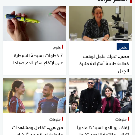
علوم
خاص
7 خطوات بسيطة للسيطرة
مصر.. تحرك عاجل لوقف
على ارتفاع سكر الدم صباحا
فعالية طبيبة أسترالية مثيرة
للجدل
منوعات
منوعات
زفاف رونالدو السبت؟ ماديرا
من هي.. تفاعل ومشاهدات
تترقب وقائمة النجوم تشعل
مليونية لصلاح مع "إيشان