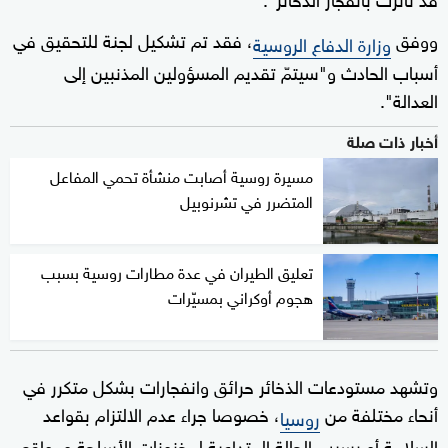
ووفق
، فقد تم تشكيل لجنة للتحقيق في
وزارة الدفاع الروسية
أسباب الحادث و"سيتمّ تقديم المسؤولين المذنبين إلى
العدالة".
أخبار ذات صلة
مسيرة روسية أصابت منشأة تحمي المفاعل
المتضرر في تشرنوبيل
تعليق الطيران في عدة مطارات روسية بسبب
هجوم أوكراني بمسيّرات
وتشهد مستودعات الذخائر حرائق وانفجارات بشكل متكرر في
أنحاء مختلفة من
، خصوصا جراء عدم الالتزام بقواعد
روسيا
السلامة أو بسبب الحالة المتداعية لمخزونات الأسلحة ومواقع