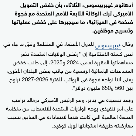
أدهانوم غيبرييسوس، الثلاثاء، بأن خفض التمويل
الأميركي ترك الوكالة التابعة للأمم المتحدة مع فجوة
ضخمة في الميزانية، ما سيجبرها على خفض عملياتها
وتسريح موظفين.
وقال
للدول الأعضاء في المنظمة وفق ما جاء في
غيبرييسوس
نص كلمته الافتتاحية إن "رفض الولايات المتحدة دفع
مساهماتها المقررة لعامَي 2024 و2025، إلى جانب خفض
المساعدات الإنمائية الرسمية من جانب بعض البلدان الأخرى،
يعني أننا نواجه فجوة في الرواتب للفترة 2026-2027 تراوح
بين 560 و650 مليون دولار".
وبعد تنصيبه في يناير، وقع الرئيس الأميركي دونالد ترامب
على أمر تنفيذي يوجه الولايات المتحدة للانسحاب من منظمة
الصحة العالمية التي كانت هدفاً لانتقاداته في السابق بسبب
معارضته طريقة استجابتها لوباء كوفيد.