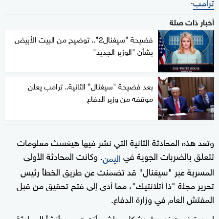
ترامب
أخبار ذات صلة
فضيحة "سيغنال2".. توضيح من البيت الأبيض
بشأن "الوزير الجديد"
بعد فضيحة "سيغنال" الثانية.. ترامب يعلن
موقفه من وزير الدفاع
وتعد هذه المحادثة الثانية التي نشر فيها هيغسث معلومات
تتعلق بالضربات الجوية في
. وكانت المحادثة الأولى
اليمن
المسربة عبر "سيغنال" قد تضمنت عن طريق الخطأ رئيس
تحرير مجلة "ذا أتلانتيك"، مما أدى إلى فتح تحقيق من قبل
المفتش العام في وزارة الدفاع.
لم يعترف هيغسيث بشكل مباشر بأنه هو من أنشأ المحادثة