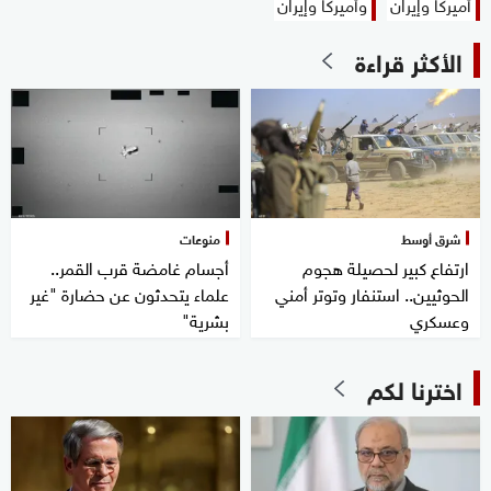
أميركا وإيران
وأميركا وإيران
الأكثر قراءة
شرق أوسط
منوعات
ارتفاع كبير لحصيلة هجوم
أجسام غامضة قرب القمر..
الحوثيين.. استنفار وتوتر أمني
علماء يتحدثون عن حضارة "غير
وعسكري
بشرية"
اخترنا لكم