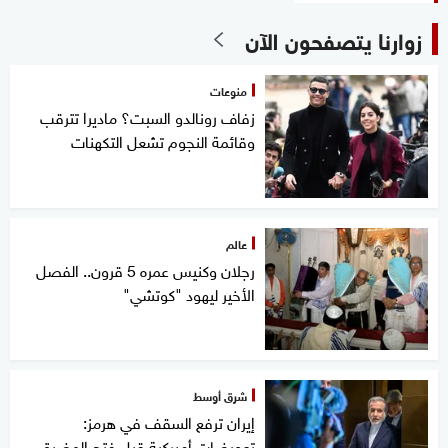
زوارنا يتصفحون الآن
منوعات
زفاف رونالدو السبت؟ ماديرا تترقب
وقائمة النجوم تشعل التكهنات
عالم
رجلان وكنيس عمره 5 قرون.. الفصل
الأخير ليهود "كوتشي"
شرق أوسط
إيران ترفع السقف في هرمز:
تعويضات أميركية قبل فتح المضيق