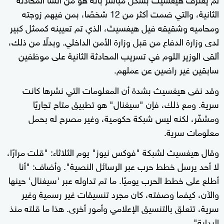
الثانية، والتي ضمت أكثر من 12 شخصًا، بمن فيهم زوجته
ومحاميه وشقيقه فيل هيغسيث، الذي تم تعيينه كممثل كبير
لدى وزارة الدفاع من قبل وزارة الأمن الداخلي. وبدلًا من ذلك،
ألقى الوزير اللوم في تسريب المحادثة الثانية على موظفين
سابقين غير راضين عن عملهم.
وقد نفى هيغسيث بشدة أن المعلومات التي نشرها كانت
سرية. ومع ذلك، فإن "سيغنال" هو تطبيق متاح تجاريًا
ومشفّر، لكنه ليس شبكة حكومية، وغير مصرح له بحمل
معلومات سرية.
وقال هيغسيث لشبكة "فوكس نيوز" يوم الثلاثاء: "قلت مرارًا،
لا أحد يرسل خطط حرب عبر الرسائل النصية". وأضاف: "أنا
أطلع على خطط الحرب يوميًا. ما تم تداوله عبر 'سيغنال' حينها
والآن، كيفما وصفته، كان مجرد تنسيقات غير رسمية وغير
سرية، تتعلق بالتنسيق الإعلامي وأمور أخرى. هذا ما قلته منذ
البداية".