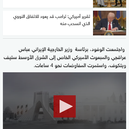
تقرير أميركي: ترامب قد يعود للاتفاق النووي
الذي انسحب منه
واجتمعت الوفود، برئاسة وزير الخارجية الإيراني عباس
عراقجي والمبعوث الأميركي الخاص إلى الشرق الأوسط ستيف
ويتكوف، واستمرت المفاوضات نحو 4 ساعات.
0
seconds
of
1
minute,
48
seconds