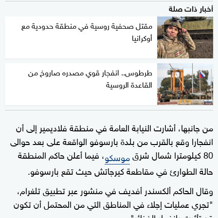
أخبار ذات صلة
مقتل صحفية روسية في منطقة حدودية مع
أوكرانيا
طرطوس.. انفجار قوي مصدره صاروخ من
القاعدة الروسية
من جانبها، أشارت النيابة العامة في منطقة فلاديمير إلى أن
انفجارا وقع بالقرب من بلدة بارسوفو الواقعة على بعد حوالى
80 كيلومترا شمال شرق
، فيما أعلن حاكم المنطقة
موسكو
حالة الطوارئ في مقاطعة كيرجاتش حيث تقع بارسوفو.
وقال الحاكم ألكسندر أفديف في منشور عبر تطبيق تلغرام،
"تجري عمليات إجلاء في المناطق التي من المحتمل أن تكون
قد تأثرت بانفجار الذخائر".