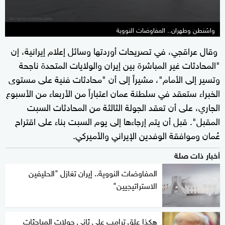
واشنطن وطهران.. المفاوضات النووية
وقال عراقجي، في تصريحات أوردتها وسائل إعلام إيرانية، إن
"المحادثات غير المباشرة بين إيران والولايات المتحدة ناجحة
وتسير إلى الأمام"، مشيراً إلى أن "محادثات فنية على مستوى
الخبراء ستعقد في سلطنة عمان اعتباراً من الأربعاء من الأسبوع
الجاري، على أن تعقد الجولة الثالثة من المحادثات السبت
المقبل". قبل أن يتم إرجاءها إلى يوم السبت بناء على اقتراح
عُمان وموافقة الوفدين الإيراني والأميركي.
أخبار ذات صلة
المفاوضات النووية.. إيران تغازل "الحليفين
الاستراتيجيين"
هكذا علق ترامب على ثاني جولات المباحثات