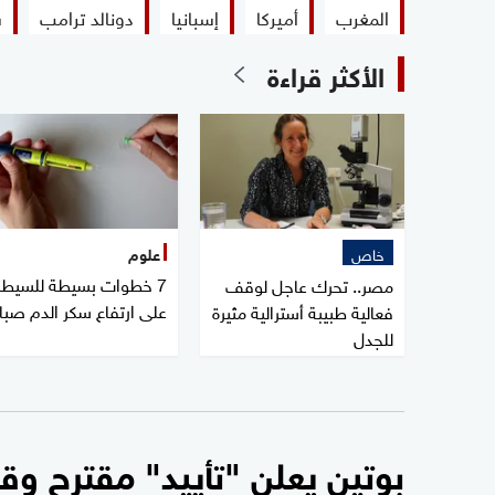
المغرب
أميركا
إسبانيا
دونالد ترامب
س
الأكثر قراءة
خاص
علوم
7 خطوات بسيطة للسيطر
مصر.. تحرك عاجل لوقف
على ارتفاع سكر الدم صبا
فعالية طبيبة أسترالية مثيرة
للجدل
بوتين يعلن "تأييد" مقترح وقف