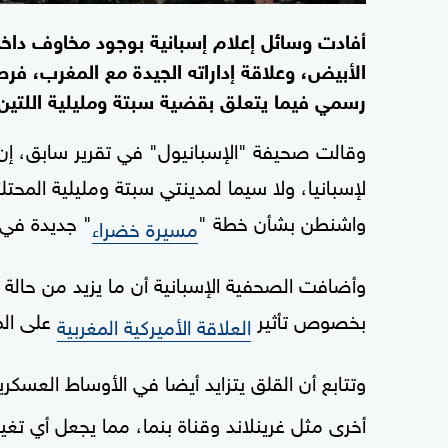
أفادت وسائل إعلام إسبانية بوجود مخاوف داخل
الأبيض، وعلاقة إداراته الجيدة مع المغرب، ف
رسمي فيما يتعلق بقضية سبتة ومليلية اللتين ت
وقالت صحيفة "الإسبانيول" في تقرير سابق، إن "ا
لإسبانيا، ولا سيما لمدينتي سبتة ومليلية الم
واشنطن بشأن خطة "
" جديدة في ا
مسيرة خضراء
وأضافت الصحفية الإسبانية أن ما يزيد من حالة 
بخصوص تأثير
على الم
العلاقة الأميركية المغربية
وتتابع أن القلق يتزايد أيضا في الأوساط العس
أخرى مثل غرينلاند وقناة بنما، مما يجعل أي تغ