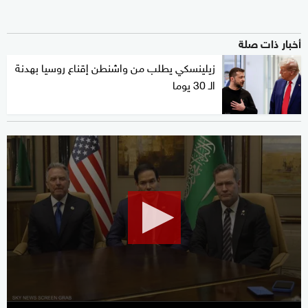
أخبار ذات صلة
زيلينسكي يطلب من واشنطن إقناع روسيا بهدنة
الـ 30 يوما
0
seconds
of
1
minute,
43
seconds