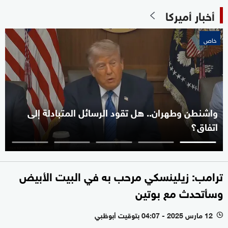
أخبار أميركا
خاص
واشنطن وطهران.. هل تقود الرسائل المتبادلة إلى
اتفاق؟
ترامب: زيلينسكي مرحب به في البيت الأبيض
وسأتحدث مع بوتين
12 مارس 2025 - 04:07 بتوقيت أبوظبي
l