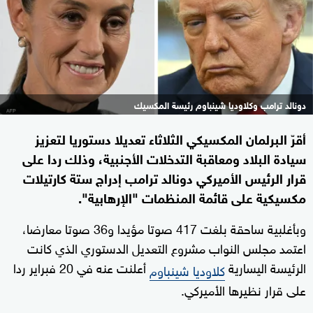
دونالد ترامب وكلاوديا شينباوم رئيسة المكسيك
أقرّ البرلمان المكسيكي الثلاثاء تعديلا دستوريا لتعزيز
سيادة البلاد ومعاقبة التدخلات الأجنبية، وذلك ردا على
قرار الرئيس الأميركي دونالد ترامب إدراج ستة كارتيلات
مكسيكية على قائمة المنظمات "الإرهابية".
وبأغلبية ساحقة بلغت 417 صوتا مؤيدا و36 صوتا معارضا،
اعتمد مجلس النواب مشروع التعديل الدستوري الذي كانت
الرئيسة اليسارية
أعلنت عنه في 20 فبراير ردا
كلاوديا شينباوم
على قرار نظيرها الأميركي.