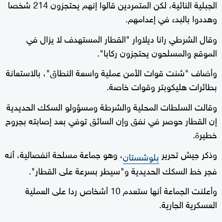
الجبلية النائية، لكن المتمردين قالوا إنهم يحتجزون 214 شخصا
وهددوا بالبدء في إعدامهم.
وقال الشرطي رانا ديلاوار "القطار المستهدف لا يزال في
الموقع والمسلحون يحتجزون ركابا".
وأضاف "شنت قوات الأمن عملية واسعة النطاق"، بالاستعانة
بطائرات هليكوبتر وقوات خاصة.
وقالت السلطات المحلية والشرطة ومسؤولو السكك الحديدية
إن القطار حوصر في نفق وإن السائق توفي بعد إصابته بجروح
خطيرة.
وذكر جيش تحرير
، وهو جماعة مسلحة انفصالية، أنه
بلوشستان
فجر خط السكك الحديدية و"سيطر بسرعة على القطار".
وأعلنت الجماعة أنها ستعدم 10 أشخاص ردا على العملية
العسكرية الجارية.