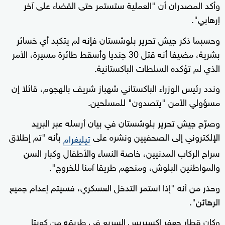
وأكد المصدران أن "العملية ستستمر حتى القضاء على آخر
إرهابي".
وحسبما ذكر جيش تحرير بلوشستان فإنه لم يتكبد أي خسائر
بشرية، مضيفا أنه قتل 30 جنديا وأسقط طائرة مسيرة، الأمر
الذي لم تؤكده السلطات الباكستانية.
وندد رئيس الوزراء الباكستاني شهباز شريف بالهجوم، قائلا إن
مسؤولي الأمن "يتصدون" للمسلحين.
وصرّح جيش تحرير بلوشستان في بيان أرسله عبر البريد
الإلكتروني إلى الصحفيين ونشره على
بأنه "تم إطلاق
تيليغرام
سراح الركاب المدنيين، خاصة النساء والأطفال وكبار السن
والمواطنين البلوش، ومنحهم طريقا آمنا للخروج".
وحذر من أنه "إذا استمر التدخل العسكري، فسيتم إعدام جميع
الرهائن".
وكان قطار جعفر إكسبريس السريع في طريقه من كويتا