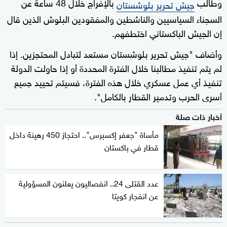
وطالب
بالإفراج خلال 48 ساعة عن
جيش تحرير بلوشستان
السجناء السياسيين والناشطين والمفقودين البلوش الذين قال
إن الجيش الباكستاني اختطفهم.
وأضاف "جيش تحرير بلوشستان مستعد لتبادل المحتجزين. إذا
لم يتم تنفيذ مطالبنا خلال الفترة المحددة أو إذا حاولت الدولة
تنفيذ أي عمل عسكري خلال هذه الفترة، فسيتم تحييد جميع
أسرى الحرب وتدمير القطار بالكامل".
أخبار ذات صلة
مأساة "جعفر إكسبرس".. احتجاز 450 رهينة داخل
قطار في باكستان
عدد القتلى 24.. انفصاليون يعلنون المسؤولية
عن انفجار كويتا