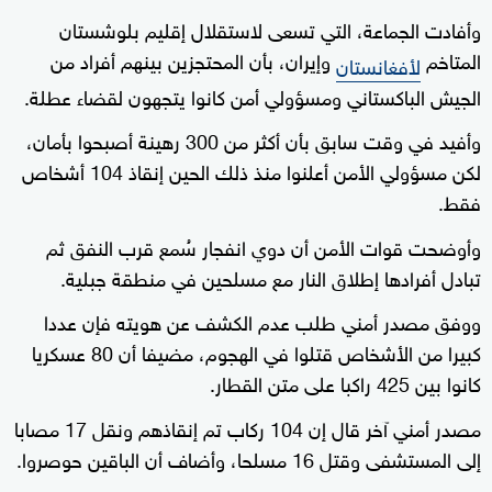
وأفادت الجماعة، التي تسعى لاستقلال إقليم بلوشستان
المتاخم
وإيران، بأن المحتجزين بينهم أفراد من
لأفغانستان
الجيش الباكستاني ومسؤولي أمن كانوا يتجهون لقضاء عطلة.
وأفيد في وقت سابق بأن أكثر من 300 رهينة أصبحوا بأمان،
لكن مسؤولي الأمن أعلنوا منذ ذلك الحين إنقاذ 104 أشخاص
فقط.
وأوضحت قوات الأمن أن دوي انفجار سُمع قرب النفق ثم
تبادل أفرادها إطلاق النار مع مسلحين في منطقة جبلية.
ووفق مصدر أمني طلب عدم الكشف عن هويته فإن عددا
كبيرا من الأشخاص قتلوا في الهجوم، مضيفا أن 80 عسكريا
كانوا بين 425 راكبا على متن القطار.
مصدر أمني آخر قال إن 104 ركاب تم إنقاذهم ونقل 17 مصابا
إلى المستشفى وقتل 16 مسلحا، وأضاف أن الباقين حوصروا.