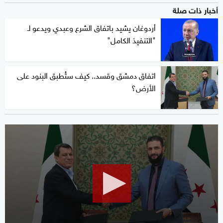
أخبار ذات صلة
أردوغان يشيد باتفاق الشرع وعبدي ويدعو لـ
"التنفيذ الكامل"
اتفاق دمشق وقسد.. كيف ستُطبق البنود على
الأرض؟
0
seconds
of
24
minutes,
56
seconds