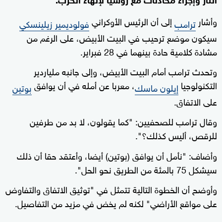
وأشار
إلى أن الرئيس الأوكراني
ترامب
فولوديمير زيلينسكي
سيكون موضع ترحيب في البيت الأبيض، على الرغم من
مشادة كلامية حادة بينهما في 28 فبراير.
وتحدث ترامب أمام البيت الأبيض، وإلى جانبه ملياردير
التكنولوجيا
، معربا عن أمله في أن يوافق
إيلون ماسك
بوتين
على الاتفاق.
وقال ترامب للصحفيين: "كما يقولون، لا بد من طرفين
للرقص، أليس كذلك؟".
وأضاف: "نأمل أن يوافق (بوتين) أيضا، وأعتقد حقا أن ذلك
سيشكل 75 بالمئة من الطريق نحو الحل".
وأوضح أن الخطوة التالية تتمثل في "توثيق الاتفاق والتفاوض
على مواقع الأراضي" لكنه لم يخض في مزيد من التفاصيل.