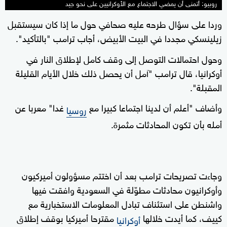
روبيو: أتمنى أن يمضي الاجتماع مع الأوكرانيين على نحو جيد
وردا على سؤال طرحه عليه صحافي حول ما إذا كان سيستقبل
زيلينسكي مجددا في البيت الأبيض، أجاب ترامب "بالتأكيد".
وحول احتمالات التوصل إلى وقف كامل لإطلاق النار في
أوكرانيا، قال ترامب "آمل أن يحصل ذلك خلال الأيام القليلة
المقبلة".
وأضاف "أعلم أن لدينا اجتماعا كبيرا مع
غدا" معربا عن
روسيا
أمله بأن تكون المحادثات مثمرة.
وجاءت تصريحات ترامب بعد أن اختتم مسؤولون أميركيون
وأوكرانيون محادثات مطوّلة في السعودية وافقت فيها
واشنطن على استئناف تبادل المعلومات الاستخبارية مع
كييف، كما أيدت خلالها
مقترحا أميركيا بوقف إطلاق
أوكرانيا