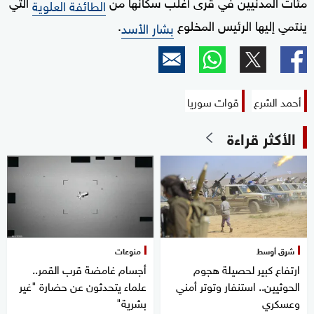
مئات المدنيين في قرى أغلب سكانها من
التي
الطائفة العلوية
ينتمي إليها الرئيس المخلوع
.
بشار الأسد
أحمد الشرع
قوات سوريا
الأكثر قراءة
شرق أوسط
منوعات
ارتفاع كبير لحصيلة هجوم
أجسام غامضة قرب القمر..
الحوثيين.. استنفار وتوتر أمني
علماء يتحدثون عن حضارة "غير
وعسكري
بشرية"