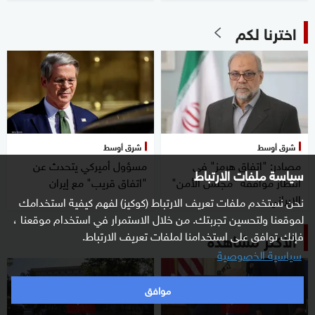
اخترنا لكم
شرق أوسط
شرق أوسط
مصادر: "اتفاق هرمز" في
مسؤول أميركي يتحدث عن
سياسة ملفات الارتباط
انتظار موافقة "مجلس الأمن"
"اتفاق قريب" مع إيران
الإيراني
نحن نستخدم ملفات تعريف الارتباط (كوكيز) لفهم كيفية استخدامك
لموقعنا ولتحسين تجربتك. من خلال الاستمرار في استخدام موقعنا ،
فإنك توافق على استخدامنا لملفات تعريف الارتباط.
الأكثر مشاهدة
سياسية الخصوصية
موافق