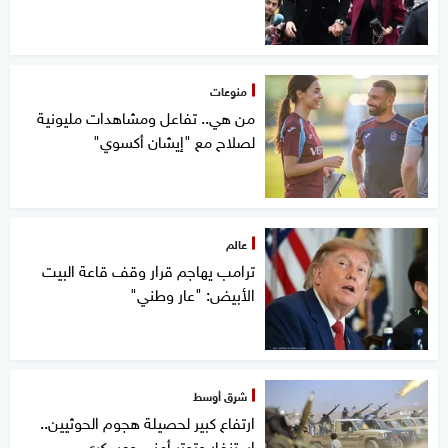
منوعات
من هي.. تفاعل ومشاهدات مليونية
لصلاح مع "إيشان أكسوي"
عالم
ترامب يهاجم قرار وقف قاعة البيت
الأبيض: "عار وطني"
شرق أوسط
ارتفاع كبير لحصيلة هجوم الحوثيين..
استنفار وتوتر أمني وعسكري