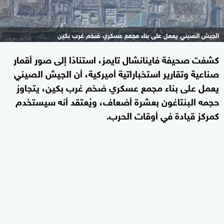
الجيش الصيني يعمل على بناء مجمع عسكري ضخم غرب بكين
كشفت صحيفة فاينانشال تايمز، استنادًا إلى صور أقمار
صناعية وتقارير استخباراتية أميركية، أن الجيش الصيني
يعمل على بناء مجمع عسكري ضخم غرب بكين، يتجاوز
حجمه البنتاغون بعشرة أضعاف، ويُعتقد أنه سيستخدم
كمركز قيادة في أوقات الحرب.