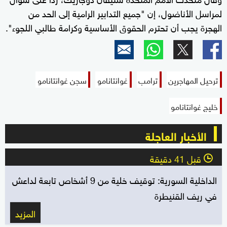
لمراسل الأناضول، إن "جميع التدابير الرامية إلى الحد من
الهجرة يجب أن تحترم الحقوق الأساسية وكرامة طالبي اللجوء".
ترحيل المهاجرين
ترامب
غوانتانامو
سجن غوانتانامو
خليج غوانتانامو
الأخبار العاجلة
قبل 41 دقيقة
l
الداخلية السورية: توقيف خلية من 9 أشخاص تابعة لداعش
في ريف القنيطرة
المزيد