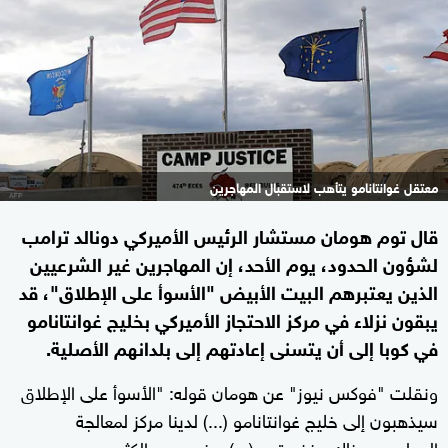
معتقل غوانتانامو يتأهب لاستقبال المهاجرين
قال توم هومان مستشار الرئيس الأميركي دونالد ترامب
لشؤون الحدود، يوم الأحد، إن المهاجرين غير الشرعيين
الذين يعتبرهم البيت الأبيض "الأسوأ على الإطلاق"، قد
يبقون نزلاء في مركز الاحتجاز الأميركي بخليج غوانتانامو
في كوبا إلى أن يتسنى إعادتهم إلى بلدانهم الأصلية.
ونقلت "فوكس نيوز" عن هومان قوله: "الأسوأ على الإطلاق
سيذهبون إلى خليج غوانتانامو (...) لدينا مركز لمعالجة
المهاجرين هناك منذ عقود (...) سنجري به الكثير من