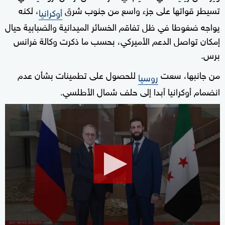
تسيطر قواتها على جزء واسع من جنوب شرق
، لكنه
أوكرانيا
يواجه ضغوطا في ظل تفاقم الخسائر الميدانية والضبابية حيال
إمكان تواصل الدعم الأميركي، بحسب ما ذكرت وكالة فرانس
برس.
من جانبها، سعت
للحصول على تطمينات بشأن عدم
روسيا
انضمام أوكرانيا أبدا إلى حلف شمال الأطلسي.
0
seconds
of
1
minute,
51
seconds