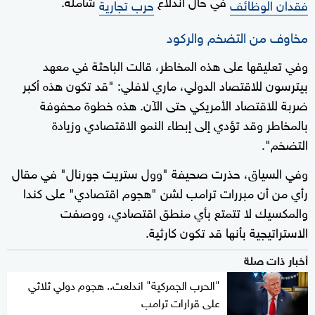
في حال اندلاع
شاملة.
فقدان الوظائف
حرب تجارية
مخاوف من التضخم والركود
وفي تعليقها على هذه المخاطر، قالت الباحثة في معهد
بيترسون للاقتصاد الدولي، ماري لافلي: "قد تكون هذه أكبر
ضربة للاقتصاد الأمريكي حتى الآن. هذه خطوة محفوفة
بالمخاطر وقد تؤدي إلى إبطاء النمو الاقتصادي وزيادة
التضخم".
وفي السياق، حذرت صحيفة "وول ستريت جورنال" في مقال
رأي من أن مبررات ترامب لشن "هجوم اقتصادي" على كندا
والمكسيك لا تتمتع بأي منطق اقتصادي، ووصفت
الاستراتيجية بأنها قد تكون كارثية.
أخبار ذات صلة
"الحرب الجمركية" اندلعت.. هجوم دولي ثلاثي
على قرارات ترامب