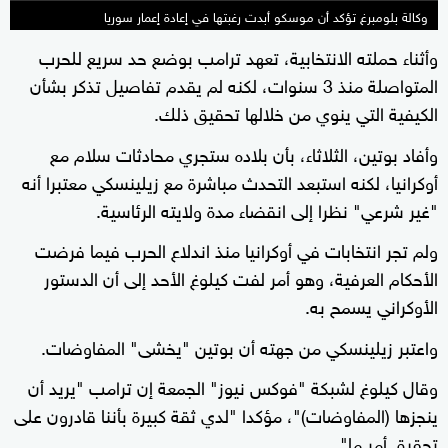
وكالة بلومبرغ تؤكد أن موسكو أبدت رغبتها في إعادة إعمار سوريا
وأثناء حملته الانتخابية، تعهد ترامب بوضع حد سريع للحرب
المتواصلة منذ 3 سنوات، لكنه لم يقدم تفاصيل تذكر بشأن
الكيفية التي ينوي من خلالها تحقيق ذلك.
وأفاد بوتين، الثلاثاء، بأن بلاده ستجري محادثات سلام مع
أوكرانيا، لكنه استبعد التحدث مباشرة مع زيلينسكي معتبرا أنه
"غير شرعي" نظرا إلى انقضاء مدة ولايته الرئاسية.
ولم تجر انتخابات في أوكرانيا منذ اندلاع الحرب فيما فرضت
الأحكام العرفية، وهو أمر لفت كيلوغ الأحد إلى أن الدستور
الأوكراني يسمح به.
واعتبر زيلينسكي من جهته أن بوتين "يخشى" المفاوضات.
وقال كيلوغ لشبكة "فوكس نيوز" الجمعة إن ترامب "يريد أن
ينجزها (المفاوضات)"، مؤكدا "لدي ثقة كبيرة بأننا قادرون على
تحقيق أمر ما".