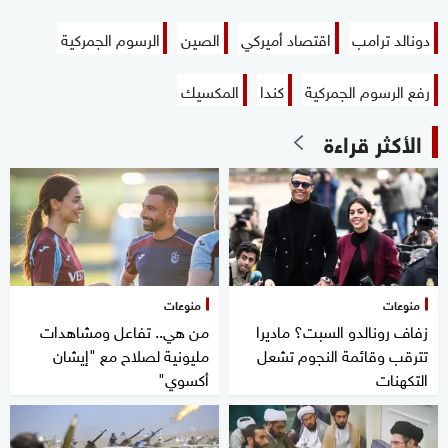
دونالد ترامب
اقتصاد أميركي
الصين
الرسوم الجمركية
رفع الرسوم الجمركية
كندا
المكسيك
الأكثر قراءة
منوعات
منوعات
زفاف رونالدو السبت؟ ماديرا
من هي.. تفاعل ومشاهدات
تترقب وقائمة النجوم تشعل
مليونية لصلاح مع "إيشان
التكهنات
أكسوي"