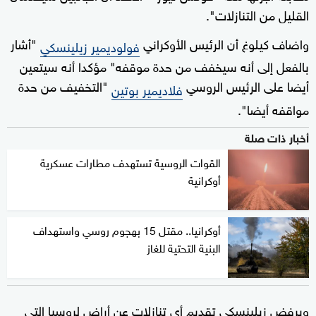
القليل من التنازلات".
واضاف كيلوغ أن الرئيس الأوكراني
"أشار
فولوديمير زيلينسكي
بالفعل إلى أنه سيخفف من حدة موقفه" مؤكدا أنه سيتعين
أيضا على الرئيس الروسي
"التخفيف من حدة
فلاديمير بوتين
مواقفه أيضا".
أخبار ذات صلة
القوات الروسية تستهدف مطارات عسكرية
أوكرانية
أوكرانيا.. مقتل 15 بهجوم روسي واستهداف
البنية التحتية للغاز
ويرفض زيلينسكي تقديم أي تنازلات عن أراض لروسيا التي