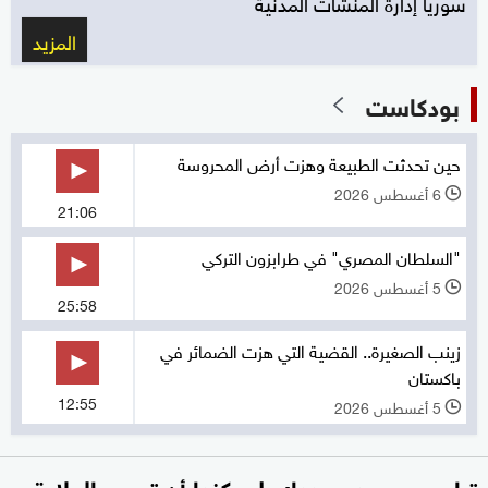
سوريا إدارة المنشآت المدنية
المزيد
بودكاست
حين تحدثت الطبيعة وهزت أرض المحروسة
6 أغسطس 2026
l
21:06
"السلطان المصري" في طرابزون التركي
5 أغسطس 2026
l
25:58
زينب الصغيرة.. القضية التي هزت الضمائر في
باكستان
12:55
5 أغسطس 2026
l
ترامب يصعد مجددا: على كندا أن تصبح الولاية