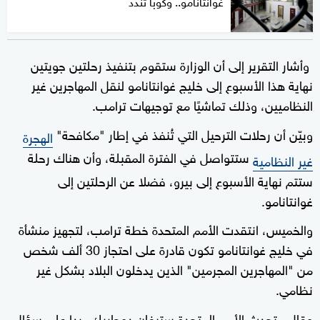
غوانتانامو.. وكوبا تندد
وأشار التقرير إلى أن الوزارة ستقوم بتنفيذ رحلتين جويتين
نهاية هذا الأسبوع إلى خليج غوانتانامو لنقل المهاجرين غير
النظاميين، وذلك تماشيًا مع توجيهات ترامب.
وبيّن أن رحلات الترحيل التي تُنفذ في إطار "مكافحة"
الهجرة
ستتواصل في الفترة المقبلة، وأن هناك رحلة
غير النظامية
ستتم نهاية الأسبوع إلى بيرو، فضلا عن الرحلتين إلى
غوانتانامو.
والخميس، انتقدت الأمم المتحدة خطة ترامب، لتجهيز منشأة
في خليج غوانتانامو تكون قادرة على احتجاز 30 ألف شخص
من "المهاجرين المجرمين" الذين يدخلون البلاد بشكل غير
نظامي.
وقال متحدث الأمم المتحدة ستيفان دوجاريك، ردا على سؤال