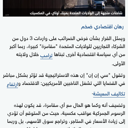
شاحنات متجهة إلى الولايات المتحدة بميناء أوتاي في المكسيك
رهان اقتصادي ضخم
ويمثل القرار بشأن فرض الضرائب على واردات 3 دول من
الشركاء التجاريين للولايات المتحدة "مقامرة" كبيرة، ربما أكبر
من أي سياسة اقتصادية أخرى تبناها
خلال ولايته
ترامب
الأولى.
وتقول "سي إن إن" إن هذه الاستراتيجية قد تؤثر بشكل مباشر
في القضايا التي تشغل الناخبين الأمريكيين: الاقتصاد و
ارتفاع
.
تكاليف المعيشة
وتضيف أنه وكما هو الحال مع أي مقامرة، قد يكون لهذه
الرسوم الجمركية عواقب عكسية، حيث من المتوقع أن تؤدي
إلى زيادة الأسعار في المتاجر، وتراجع سوق الأسهم، بل وربما