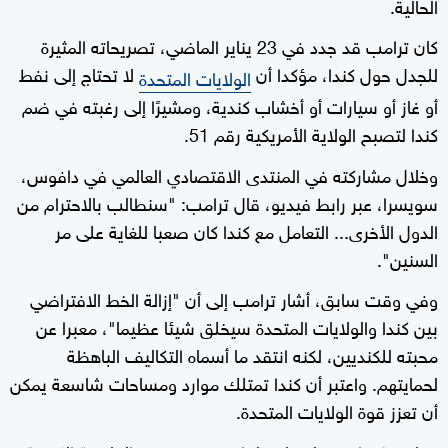
الحالية.
كان ترامب قد جدد في 23 يناير الماضي، تصريحاته المثيرة
للجدل حول كندا، مؤكدا أن
لا تحتاج إلى نفط
الولايات المتحدة
أو غاز أو سيارات أو أخشاب كندية، ومشيرًا إلى رغبته في ضم
كندا لتصبح الولاية الأمريكية رقم 51.
وخلال مشاركته في المنتدى الاقتصادي العالمي في دافوس،
سويسرا، عبر رابط فيديو، قال ترامب: "سنطالب بالاحترام من
الدول الأخرى... التعامل مع كندا كان صعبا للغاية على مر
السنين".
وفي وقت سابق، أشار ترامب إلى أن "إزالة الخط الافتراضي
بين كندا والولايات المتحدة سيخلق شيئا عظيما"، معبرا عن
محبته للكنديين، لكنه انتقد ما أسماه التكاليف الباهظة
لحمايتهم. واعتبر أن كندا تمتلك موارد ومساحات شاسعة يمكن
أن تعزز قوة الولايات المتحدة.