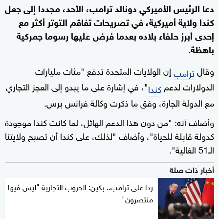
دعا الرئيس الأميركي دونالد ترامب، الأحد، مجددا إلى جعل
كندا ولاية أميركية، في تصريحات تفاقم التوتر أكثر مع
إحدى أبرز حلفاء بلاده بعدما فرض عليها رسوما جمركية
باهظة.
وقال
إن الولايات المتحدة تدفع "مئات مليارات
ترامب
الدولارات لدعم
"، في إشارة على ما يبدو إلى العجز التجاري
كندا
مع الدولة الجارة، وفق ما ذكرت وكالة فرانس برس.
وأضاف أنه: "من دون هذا الدعم الهائل، لما كانت كندا موجودة
كدولة قابلة للحياة"، وأضاف "لذلك، على كندا أن تصبح ولايتنا
الـ51 الغالية".
أخبار ذات صلة
ردا على ترامب.. بكين: الحروب التجارية "ليس فيها
منتصرون"