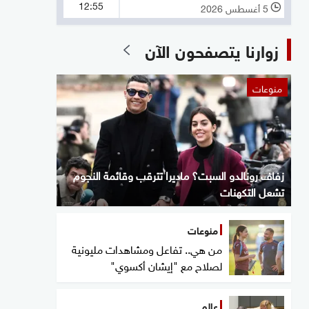
12:55
5 أغسطس 2026
l
زوارنا يتصفحون الآن
منوعات
زفاف رونالدو السبت؟ ماديرا تترقب وقائمة النجوم
تشعل التكهنات
منوعات
من هي.. تفاعل ومشاهدات مليونية
لصلاح مع "إيشان أكسوي"
عالم