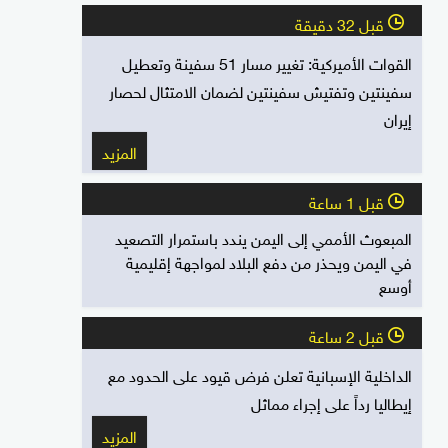
قبل 32 دقيقة
l
القوات الأميركية: تغيير مسار 51 سفينة وتعطيل
سفينتين وتفتيش سفينتين لضمان الامتثال لحصار
إيران
المزيد
قبل 1 ساعة
l
المبعوث الأممي إلى اليمن يندد باستمرار التصعيد
في اليمن ويحذر من دفع البلاد لمواجهة إقليمية
أوسع
قبل 2 ساعة
l
الداخلية الإسبانية تعلن فرض قيود على الحدود مع
إيطاليا رداً على إجراء مماثل
المزيد