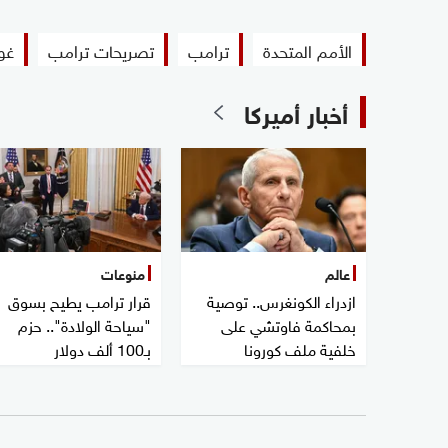
الأمم المتحدة
ترامب
تصريحات ترامب
غوا
أخبار أميركا
عالم
منوعات
ازدراء الكونغرس.. توصية
قرار ترامب يطيح بسوق
بمحاكمة فاوتشي على
"سياحة الولادة".. حزم
خلفية ملف كورونا
بـ100 ألف دولار