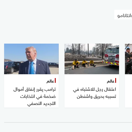
نتانامو
عالم
عالم
اعتقال رجل للاشتباه في
ترامب يقرر إنفاق أموال
تسببه بحريق واشنطن
ضخمة في انتخابات
التجديد النصفي