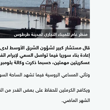
منظر عام للميناء التجاري لمدينة طرطوس
قال مستشار كبير لشؤون الشرق الأوسط لدى 
إعادة بناء سوريا فيما تواصل السعي لإبرام اتفا
عسكريتين مهمتين، حسبما ذكرت وكالة بلومبرغ ل
وتأتي المساعي الروسية فيما تشهد الساحة السور
ويكافح الكرملين للحفاظ على بعض القدر من ال
الشهر الماضي.