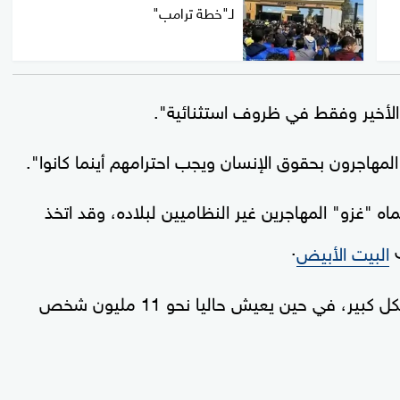
لـ"خطة ترامب"
 الأخير وفقط في ظروف استثنائية".
لمهاجرون بحقوق الإنسان ويجب احترامهم أينما كانوا".
اه "غزو" المهاجرين غير النظاميين لبلاده، وقد اتخذ
ى
.
البيت الأبيض
وتعهّدت إدارته بتسريع وتيرة عمليات الترحيل بشكل كبير، في حين يعيش حاليا نحو 11 مليون شخص