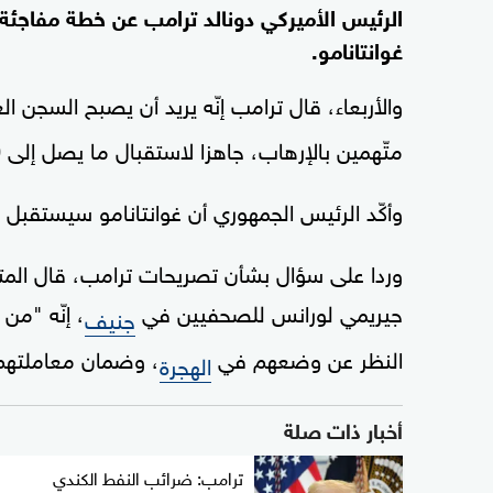
الرئيس الأميركي دونالد ترامب عن خطة مفاجئة 
غوانتانامو.
والأربعاء، قال ترامب إنّه يريد أن يصبح السجن
متّهمين بالإرهاب، جاهزا لاستقبال ما يصل إلى 30 ألف مهاجر غير نظامي.
وأكّد الرئيس الجمهوري أن غوانتانامو سيستقب
وردا على سؤال بشأن تصريحات ترامب، قال المت
جيريمي لورانس للصحفيين في
، إنّه "من
جنيف
النظر عن وضعهم في
، وضمان معاملتهم و
الهجرة
أخبار ذات صلة
ترامب: ضرائب النفط الكندي