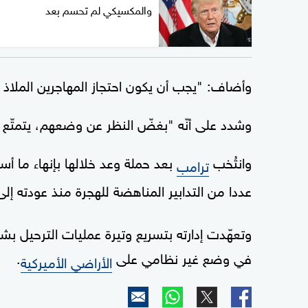
والمكسيكي لم تحسم بعد
وأضاف: "يجب أن يكون احتجاز المهاجرين الملاذ
وشدد على أنّه "بغضّ النظر عن وضعهم، يتمتّع ا
وانتُخب
بعد حملة وعد خلالها بإنهاء ما أسم
ترامب
عددا من التدابير المناهضة للهجرة منذ عودته إل
في وضع غير نظامي على
.
الأراضي الأميركية