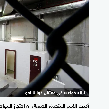
زنزانة جماعية في معتقل غوانتانامو
أكدت الأمم المتحدة، الجمعة، أن احتجاز المها