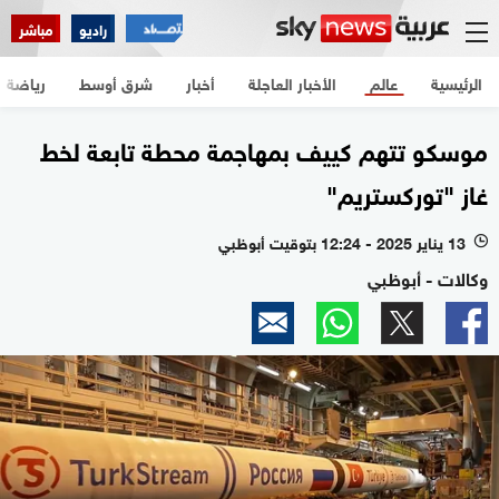
راديو
مباشر
الرئيسية
عالم
الأخبار العاجلة
أخبار
شرق أوسط
رياضة
موسكو تتهم كييف بمهاجمة محطة تابعة لخط
غاز "توركستريم"
13 يناير 2025 - 12:24 بتوقيت أبوظبي
l
وكالات - أبوظبي