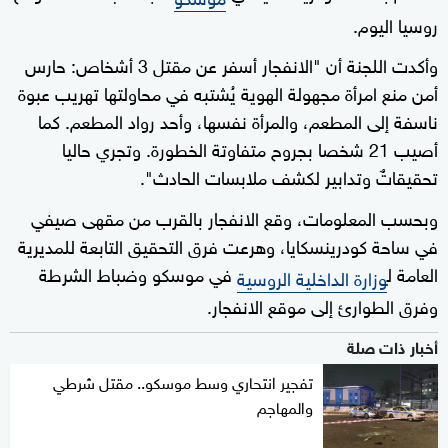
روسيا اليوم.
وأكدت اللجنة أن "الانفجار أسفر عن مقتل 3 أشخاص: حارس
أمن منع امرأة مجهولة الهوية يُشتبه في محاولتها تهريب عبوة
ناسفة إلى المطعم، والمرأة نفسها، وأحد رواد المطعم. كما
أصيب 21 شخصا بجروح متفاوتة الخطورة. وتجري حاليا
تحقيقاتٌ وتدابير لكشف ملابسات الحادث".
وبحسب المعلومات، وقع الانفجار بالقرب من مقهى صيفي
في ساحة كودرينسكايا، وهرعت فرق التحقيق التابعة للمديرية
العامة ل
في موسكو وضباط الشرطة
وزارة الداخلية الروسية
وفرق الطوارئ إلى موقع الانفجار.
أخبار ذات صلة
تفجير انتحاري وسط موسكو.. مقتل شرطي
والمهاجم