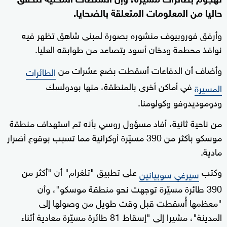
حاليا من المعلومات المتعلقة بالضحايا.
وأرفق فوروبيوف منشوره بصورة لمبنى شاهق تظهر فيه
نوافذ محطمة ودخان أسود يتصاعد من طوابقه العليا.
وأضاف أن الدفاعات أسقطت بضع عشرات من
الطائرات
في أماكن أخرى بالمنطقة، منها بودولسك
المسيرة
ودوموديدوفو وكولومنا.
من ناحية ثانية، أفاد مسؤول روسي بأنه تم استهداف منطقة
موسكو بأكثر من 390 مسيّرة أوكرانية مما تسبب بوقوع أضرار
مادية.
وكتب
على تطبيق "تلغرام" أن "أكثر من
سيرغي سوبيانين
390 طائرة مسيّرة توجهت نحو منطقة موسكو"، وأن
"معظمها أُسقطت قبل وقت طويل من وصولها إلى
المدينة"، مشيرا إلى "إسقاط 81 طائرة مسيّرة معادية أثناء