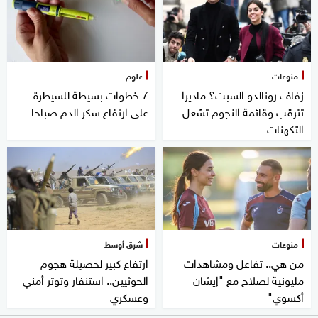
منوعات
علوم
زفاف رونالدو السبت؟ ماديرا
7 خطوات بسيطة للسيطرة
تترقب وقائمة النجوم تشعل
على ارتفاع سكر الدم صباحا
التكهنات
منوعات
شرق أوسط
من هي.. تفاعل ومشاهدات
ارتفاع كبير لحصيلة هجوم
مليونية لصلاح مع "إيشان
الحوثيين.. استنفار وتوتر أمني
أكسوي"
وعسكري