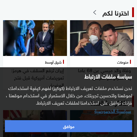
اخترنا لكم
منوعات
شرق أوسط
وفاة والد ميسي عن 68 عاما
إيران ترفع السقف في هرمز:
سياسة ملفات الارتباط
بعد صراع مع المرض
تعويضات أميركية قبل فتح
المضيق
نحن نستخدم ملفات تعريف الارتباط (كوكيز) لفهم كيفية استخدامك
لموقعنا ولتحسين تجربتك. من خلال الاستمرار في استخدام موقعنا ،
الأكثر مشاهدة
فإنك توافق على استخدامنا لملفات تعريف الارتباط.
سياسية الخصوصية
موافق