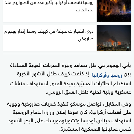
روسيا تقصف أوكرانيا بأكبر عدد من الصواريخ منذ
بدء الحرب
دوي انفجارات عنيفة في كييف وسط إنذار بهجوم
صاروخي
يأتي الهجوم في ظل تصاعد وتيرة الضربات الجوية المتبادلة
بين
، إذ كثفت كييف خلال الأشهر الأخيرة
روسيا وأوكرانيا
استخدام الطائرات المسيّرة بعيدة المدى لاستهداف منشآت
عسكرية وبنية تحتية داخل العمق الروسي.
وفي المقابل، تواصل موسكو تنفيذ ضربات صاروخية وجوية
على أهداف أوكرانية، كان آخرها إعلان وزارة الدفاع الروسية
استهداف ميناءي أوديسا وتشورنومورسك على البحر الأسود
ضمن عملياتها العسكرية المستمرة.