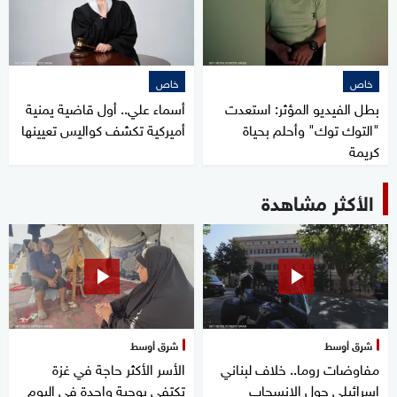
خاص
خاص
بطل الفيديو المؤثر: استعدت
أسماء علي.. أول قاضية يمنية
"التوك توك" وأحلم بحياة
أميركية تكشف كواليس تعيينها
كريمة
الأكثر مشاهدة
شرق أوسط
شرق أوسط
مفاوضات روما.. خلاف لبناني
الأسر الأكثر حاجة في غزة
إسرائيلي حول الانسحاب
تكتفي بوجبة واحدة في اليوم