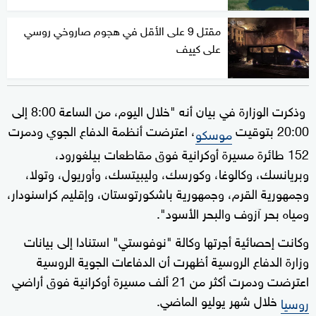
مقتل 9 على الأقل في هجوم صاروخي روسي
على كييف
وذكرت الوزارة في بيان أنه "خلال اليوم، من الساعة 8:00 إلى
20:00 بتوقيت
، اعترضت أنظمة الدفاع الجوي ودمرت
موسكو
152 طائرة مسيرة أوكرانية فوق مقاطعات بيلغورود،
وبريانسك، وكالوغا، وكورسك، وليبيتسك، وأوريول، وتولا،
وجمهورية القرم، وجمهورية باشكورتوستان، وإقليم كراسنودار،
ومياه بحر آزوف والبحر الأسود".
وكانت إحصائية أجرتها وكالة "نوفوستي" استنادا إلى بيانات
وزارة الدفاع الروسية أظهرت أن الدفاعات الجوية الروسية
اعترضت ودمرت أكثر من 21 ألف مسيرة أوكرانية فوق أراضي
خلال شهر يوليو الماضي.
روسيا