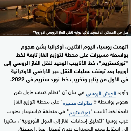
هل من الممكن أن تصبح تركيا بوابة لنقل الغاز الروسي لأوروبا؟
اتهمت روسيا، اليوم الاثنين، أوكرانيا بشن هجوم
بواسطة مسيرات على محطة لتوزيع الغاز تابعة لخط
"توركستريم"، خط الأنابيب الوحيد لنقل الغاز الروسي إلى
أوروبا بعد توقف عمليات النقل عبر الأراضي الأوكرانية
في الأول من يناير وتخريب خط نورد ستريم في 2022.
وأورد
في بيان أن "نظام كييف حاول شن
الجيش الروسي
هجوم بواسطة 9
" على محطة لتوزيع الغاز
طائرات مسيرة
تابعة لخط أنابيب "
" في منطقة كراسنودار بجنوب
توركستريم
غرب روسيا "لتعليق إمدادات الغاز إلى الدول الأوروبية"، مشيرا
إلى إسقاط جميع المسيرات بدون تعطيل عمل المحطة.