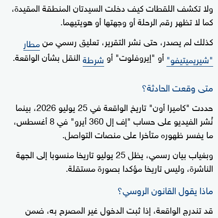
ولا تكشف اللقطات كيف دخلت السيدتان المنطقة المقيدة،
كما لا تظهر رقم الرحلة أو وجهتها أو هويتيهما.
كذلك لم يصدر، حتى نشر التقرير، تعليق رسمي من
مطار
أو "إيروفلوت" أو
النقل بشأن الواقعة.
"شيريميتيفو"
شرطة
متى وقعت الحادثة؟
حددت "كاميرا أون" تاريخ الواقعة في 25 يوليو 2026، بينما
نُشر الفيديو على حساب "إف إل 360 أيرو" في 8 أغسطس،
ما يفسر ظهوره متأخرا على منصات التواصل.
وبغياب بيان رسمي، يظل 25 يوليو تاريخا منسوبا إلى الجهة
الناشرة، وليس تاريخا مؤكدا بصورة مستقلة.
ماذا يقول القانون الروسي؟
قد تندرج الواقعة، إذا ثبت الدخول غير المصرح به، ضمن