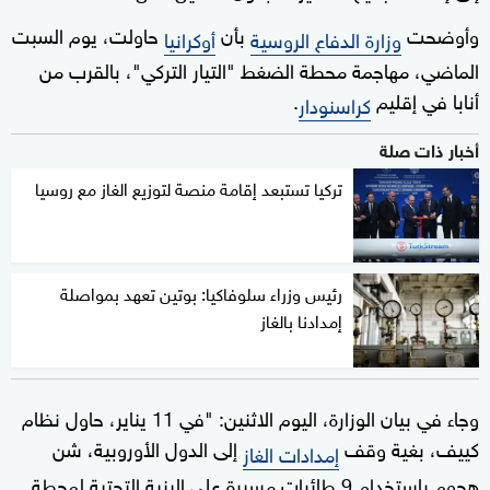
وأوضحت
بأن
حاولت، يوم السبت
وزارة الدفاع الروسية
أوكرانيا
الماضي، مهاجمة محطة الضغط "التيار التركي"، بالقرب من
أنابا في إقليم
.
كراسنودار
أخبار ذات صلة
تركيا تستبعد إقامة منصة لتوزيع الغاز مع روسيا
رئيس وزراء سلوفاكيا: بوتين تعهد بمواصلة
إمدادنا بالغاز
وجاء في بيان الوزارة، اليوم الاثنين: "في 11 يناير، حاول نظام
كييف، بغية وقف
إلى الدول الأوروبية، شن
إمدادات الغاز
هجوم باستخدام 9 طائرات مسيرة على البنية التحتية لمحطة