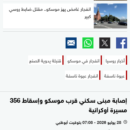
انفجار غامض يهز موسكو.. مقتل ضابط روسي
كبير
أخبار روسيا
انفجار في موسكو
قنبلة يدوية الصنع
عبوة ناسفة
انفجار عبوة ناسفة
إصابة مبنى سكني قرب موسكو وإسقاط 356
مسيرة أوكرانية
28 يوليو 2026 - 07:08 بتوقيت أبوظبي
l