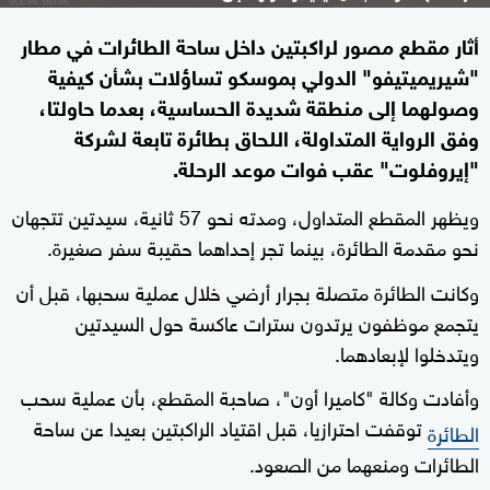
أثار مقطع مصور لراكبتين داخل ساحة الطائرات في مطار
"شيريميتيفو" الدولي بموسكو تساؤلات بشأن كيفية
وصولهما إلى منطقة شديدة الحساسية، بعدما حاولتا،
وفق الرواية المتداولة، اللحاق بطائرة تابعة لشركة
"إيروفلوت" عقب فوات موعد الرحلة.
ويظهر المقطع المتداول، ومدته نحو 57 ثانية، سيدتين تتجهان
نحو مقدمة الطائرة، بينما تجر إحداهما حقيبة سفر صغيرة.
وكانت الطائرة متصلة بجرار أرضي خلال عملية سحبها، قبل أن
يتجمع موظفون يرتدون سترات عاكسة حول السيدتين
ويتدخلوا لإبعادهما.
وأفادت وكالة "كاميرا أون"، صاحبة المقطع، بأن عملية سحب
توقفت احترازيا، قبل اقتياد الراكبتين بعيدا عن ساحة
الطائرة
الطائرات ومنعهما من الصعود.