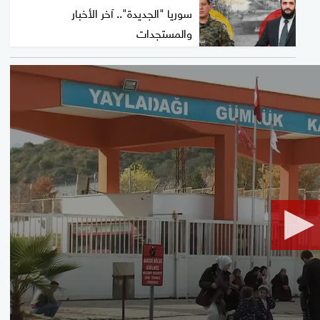
سوريا "الجديدة".. آخر الأخبار
والمستجدات
0
seconds
of
2
minutes,
13
seconds
Volume
90%