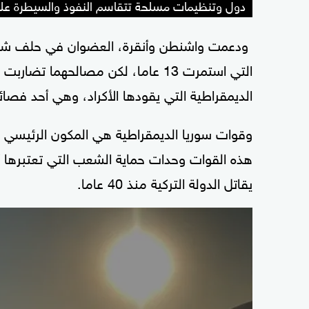
دول وتنظيمات مسلحة تتقاسم النفوذ والسيطرة عل
ودعمت واشنطن وأنقرة، العضوان في حلف شمال 
التي استمرت 13 عاما، لكن مصالحهما
الديمقراطية التي يقودها الأكراد، وهي أحد فصائ
وقوات سوريا الديمقراطية هي المكون الرئيسي 
هذه القوات وحدات حماية الشعب التي تعتبرها أن
يقاتل الدولة التركية منذ 40 عاما.