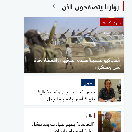
زوارنا يتصفحون الآن
شرق أوسط
ارتفاع كبير لحصيلة هجوم الحوثيين.. استنفار وتوتر
أمني وعسكري
خاص
مصر.. تحرك عاجل لوقف فعالية
طبيبة أسترالية مثيرة للجدل
عالم
"الموساد" يطيح بقيادات بعد فشل
عملية استهداف لإيران