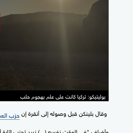
بوليتيكو: تركيا كانت على علم بهجوم حلب
وقال بلينكن قبل وصوله إلى أنقرة إن
حزب العم
وأضاف "في الوقت نفسه (...) نريد تجنب إثارة 