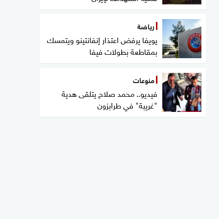
رياضة
يويفا يرفض اعتذار إنفانتينو ويتمسك
بمقاطعة بطولات فيفا
منوعات
فيديو.. محمد صلاح يتلقى هدية
"غريبة" في طرابزون