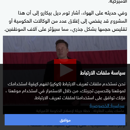
وفي حديثه على الهواء، أشار توم ديل بيكارو إلى أن هذا
المشروع قد يفضي إلى إغلاق عدد من الوكالات الحكومية أو
تقليص حجمها بشكل جذري، مما سيؤثر على آلاف الموظفين.
0
seconds
of
14
minutes,
سياسة ملفات الارتباط
14
نحن نستخدم ملفات تعريف الارتباط (كوكيز) لفهم كيفية استخدامك
seconds
لموقعنا ولتحسين تجربتك. من خلال الاستمرار في استخدام موقعنا ،
فإنك توافق على استخدامنا لملفات تعريف الارتباط.
سياسية الخصوصية
ماسك يقلب الطاولة.. خطة جريئة لإصلاح الحكومة الأميركية
موافق
الإجراءات التنفيذية: هل يمكن تنفيذ هذه الخطة؟