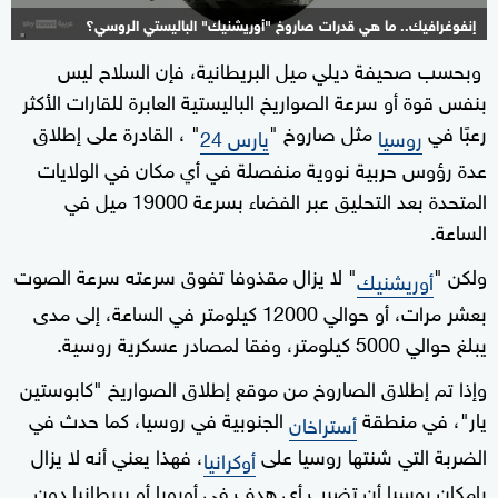
إنفوغرافيك.. ما هي قدرات صاروخ "أوريشنيك" الباليستي الروسي؟
وبحسب صحيفة ديلي ميل البريطانية، فإن السلاح ليس
1+
بنفس قوة أو سرعة الصواريخ الباليستية العابرة للقارات الأكثر
رعبًا في
مثل صاروخ "
" ، القادرة على إطلاق
روسيا
يارس 24
عدة رؤوس حربية نووية منفصلة في أي مكان في الولايات
المتحدة بعد التحليق عبر الفضاء بسرعة 19000 ميل في
الساعة.
ولكن "
" لا يزال مقذوفا تفوق سرعته سرعة الصوت
أوريشنيك
بعشر مرات، أو حوالي 12000 كيلومتر في الساعة، إلى مدى
يبلغ حوالي 5000 كيلومتر، وفقا لمصادر عسكرية روسية.
وإذا تم إطلاق الصاروخ من موقع إطلاق الصواريخ "كابوستين
يار"، في منطقة
الجنوبية في روسيا، كما حدث في
أستراخان
الضربة التي شنتها روسيا على
، فهذا يعني أنه لا يزال
أوكرانيا
بإمكان روسيا أن تضرب أي هدف في أوروبا أو بريطانيا دون