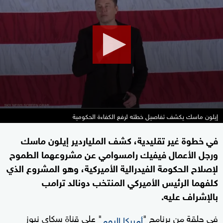
of
1
minute,
51
seconds
إيلون ماسك يكشف تفاصيل خطته لرفع الكفاءة الحكومية
في خطوة غير تقليدية، كشف الملياردير إيلون ماسك
ورجل الأعمال فيفيك رامسوامي عن مشروعهما الطموح
لإصلاح الحكومة الفيدرالية الأميركية، وهو المشروع الذي
كلفهما الرئيس الأميركي المنتخب دونالد ترامب
بالإشراف عليه.
في حلقة من برنامج "
" على قناة سكاي نيوز
أميركا اليوم