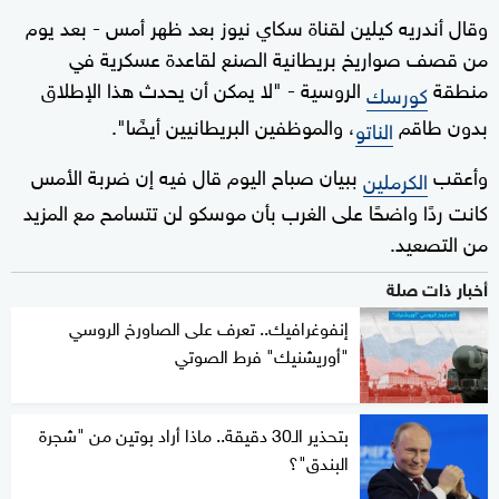
وقال أندريه كيلين لقناة سكاي نيوز بعد ظهر أمس - بعد يوم
من قصف صواريخ بريطانية الصنع لقاعدة عسكرية في
منطقة
الروسية - "لا يمكن أن يحدث هذا الإطلاق
كورسك
بدون طاقم
، والموظفين البريطانيين أيضًا".
الناتو
وأعقب
ببيان صباح اليوم قال فيه إن ضربة الأمس
الكرملين
كانت ردًا واضحًا على الغرب بأن موسكو لن تتسامح مع المزيد
من التصعيد.
أخبار ذات صلة
إنفوغرافيك.. تعرف على الصاورخ الروسي
"أوريشنيك" فرط الصوتي
بتحذير الـ30 دقيقة.. ماذا أراد بوتين من "شجرة
البندق"؟