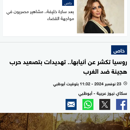
خاص
بعد سارة خليفة.. مشاهير مصريون في
مواجهة القضاء
خاص
روسيا تكشر عن أنيابها.. تهديدات بتصعيد حرب
هجينة ضد الغرب
23 نوفمبر 2024 - 11:32 بتوقيت أبوظبي
l
سكاي نيوز عربية - أبوظبي
0
seconds
of
18