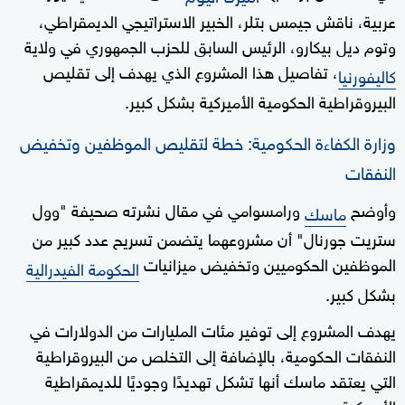
عربية، ناقش جيمس بتلر، الخبير الاستراتيجي الديمقراطي،
وتوم ديل بيكارو، الرئيس السابق للحزب الجمهوري في ولاية
، تفاصيل هذا المشروع الذي يهدف إلى تقليص
كاليفورنيا
البيروقراطية الحكومية الأميركية بشكل كبير.
وزارة الكفاءة الحكومية: خطة لتقليص الموظفين وتخفيض
النفقات
وأوضح
ورامسوامي في مقال نشرته صحيفة "وول
ماسك
ستريت جورنال" أن مشروعهما يتضمن تسريح عدد كبير من
الموظفين الحكوميين وتخفيض ميزانيات
الحكومة الفيدرالية
بشكل كبير.
يهدف المشروع إلى توفير مئات المليارات من الدولارات في
النفقات الحكومية، بالإضافة إلى التخلص من البيروقراطية
التي يعتقد ماسك أنها تشكل تهديدًا وجوديًا للديمقراطية
الأميركية.