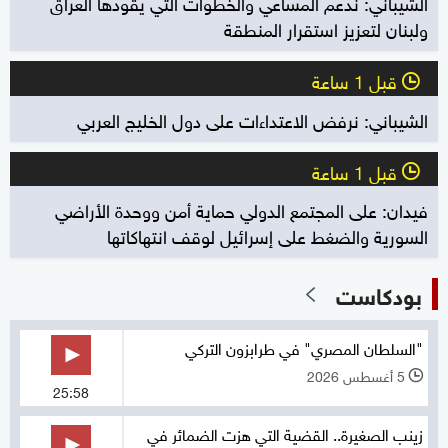
الشيباني: ندعم المساعي والخطوات التي يقودها العراق
ولبنان لتعزيز استقرار المنطقة
قبل 1 ساعة
l
الشيباني: نرفض الاعتداءات على دول الخليج العربي
قبل 1 ساعة
l
فيدان: على المجتمع الدولي حماية أمن ووحدة الأراضي
السورية والضغط على إسرائيل لوقف انتهاكاتها
بودكاست
"السلطان المصري" في طرابزون التركي
5 أغسطس 2026
l
25:58
زينب الصغيرة.. القضية التي هزت الضمائر في