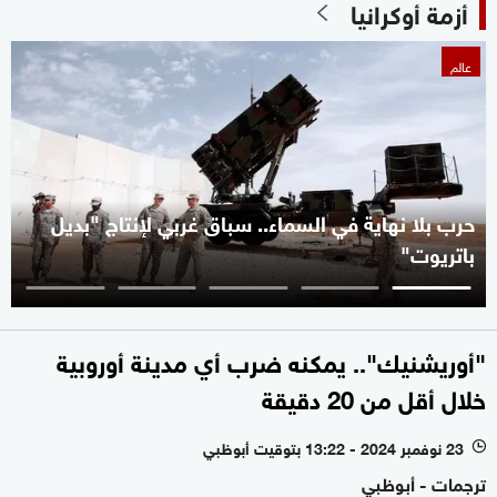
أزمة أوكرانيا
عالم
حرب بلا نهاية في السماء.. سباق غربي لإنتاج "بديل
باتريوت"
"أوريشنيك".. يمكنه ضرب أي مدينة أوروبية
خلال أقل من 20 دقيقة
23 نوفمبر 2024 - 13:22 بتوقيت أبوظبي
l
ترجمات - أبوظبي