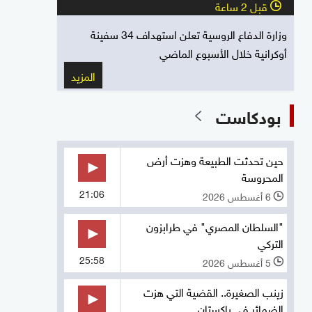
قبل 2 ساعة
l
وزارة الدفاع الروسية تعلن استهداف 34 سفينة
أوكرانية خلال الأسبوع الماضي
المزيد
بودكاست
حين تحدثت الطبيعة وهزت أرض
المحروسة
21:06
6 أغسطس 2026
l
"السلطان المصري" في طرابزون
التركي
25:58
5 أغسطس 2026
l
زينب الصغيرة.. القضية التي هزت
الضمائر في باكستان