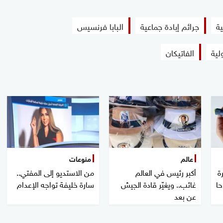
seconds
Volume
ية
جرائم إبادة جماعية
البابا فرنسيس
100%
لية
الفاتيكان
عالم
منوعات
ة
أكبر رئيس في العالم
من الاستديو إلى المفتي..
حا
غائب.. ويغيّر قادة الجيش
سارة خليفة تواجه الإعدام
عن بعد