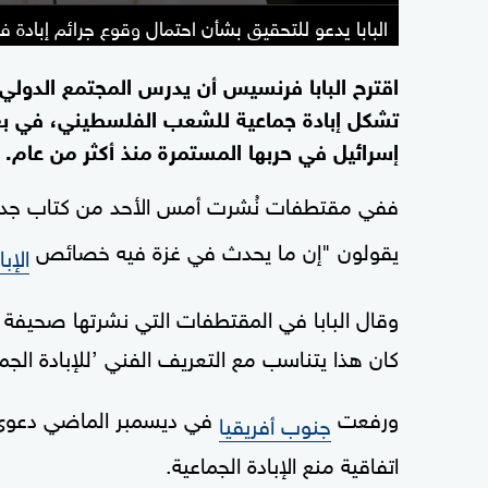
البابا يدعو للتحقيق بشأن احتمال وقوع جرائم إبادة ف
اقترح البابا فرنسيس أن يدرس المجتمع الدولي م
تشكل إبادة جماعية للشعب الفلسطيني، في بع
إسرائيل في حربها المستمرة منذ أكثر من عام.
ففي مقتطفات نُشرت أمس الأحد من كتاب جديد
يقولون "إن ما يحدث في غزة فيه خصائص
الإب
وقال البابا في المقتطفات التي نشرتها صحيفة "ل
كان هذا يتناسب مع التعريف الفني ’للإبادة الجما
ورفعت
في ديسمبر الماضي دعوى 
جنوب أفريقيا
اتفاقية منع الإبادة الجماعية.