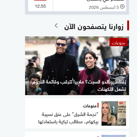
12:55
5 أغسطس 2026
l
زوارنا يتصفحون الآن
منوعات
زفاف رونالدو السبت؟ ماديرا تترقب وقائمة النجوم
تشعل التكهنات
منوعات
"نجمة الشرق" على عنق نسيبة
بيكهام.. مطالب تركية باستعادتها