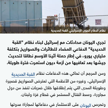
نظام الدفاع الجوي الإسرائيلي القبة الحديدية
تجري اليونان محادثات مع إسرائيل لبناء نظام "القبة
الحديدية" الدفاعي المضاد للطائرات والصواريخ بتكلفة
ملياري يورو، في إطار حملة أثينا الأوسع نطاقا لتحديث
جيشها بعد تعافيها من أزمة ديون استمرت فترة طويلة.
ومن المرجح أن تحاكي هذه الدفاعات نظام
القبة الحديدية
الإسرائيلي، وغيره من الأنظمة التي تعترض الصواريخ قصيرة
وطويلة المدى التي يتم إطلاقها خلال ضربات تنفذ من دول
مجاورة، وسط القتال المستمر في قطاع غزة ولبنان.
وتحرص
على الاستثمار في دفاعاتها لمجاراة عدوتها
اليونان