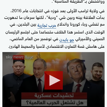
وواشنطن بـ"الطريقة المناسبة".
في ولاية ترامب الأولى بعد فوزه في انتخابات عام 2016،
بدأت العلاقة بينه وبين شي "ودية"، لكنها سرعان ما تدهورت
مع تفشي وباء كورونا واندلاع
بين البلدين، في
حرب تجارية
الوقت الذي استمر هذا الخلاف متصاعدا حتى اجتمع الرئيسان
الصيني والأميركي
في نوفمبر من العام الماضي،
جو بايدن
على هامش قمة التعاون الاقتصادي لآسيا والمحيط الهادئ.
0
seconds
of
17
minutes,
11
seconds