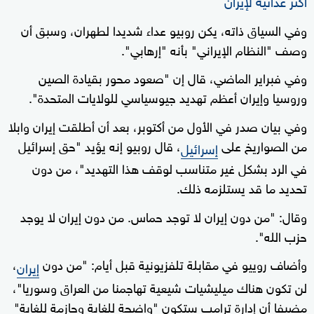
أكثر عدائية لإيران
وفي السياق ذاته، يكن روبيو عداء شديدا لطهران، وسبق أن
وصف "النظام الإيراني" بأنه "إرهابي".
وفي فبراير الماضي، قال إن "صعود محور بقيادة الصين
وروسيا وإيران أعظم تهديد جيوسياسي للولايات المتحدة".
وفي بيان صدر في الأول من أكتوبر، بعد أن أطلقت إيران وابلا
من الصواريخ على
، قال روبيو إنه يؤيد "حق إسرائيل
إسرائيل
في الرد بشكل غير متناسب لوقف هذا التهديد"، من دون
تحديد ما قد يستلزمه ذلك.
وقال: "من دون إيران لا توجد حماس. من دون إيران لا يوجد
حزب الله".
وأضاف روييو في مقابلة تلفزيونية قبل أيام: "من دون
،
إيران
لن تكون هناك ميليشيات شيعية تهاجمنا من العراق وسوريا"،
مضيفا أن إدارة ترامب ستكون "واضحة للغاية وحازمة للغاية"