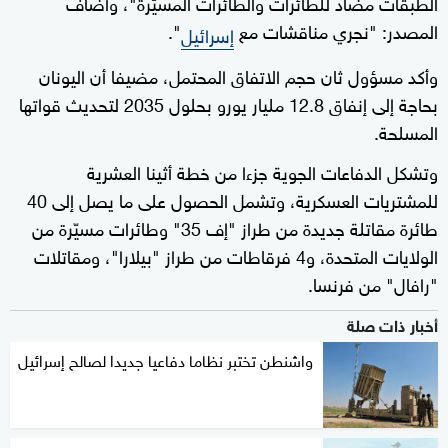
الطبقات مضاد للطائرات والطائرات المسيّرة"، وأضاف
المصدر: "نجري مناقشات مع
".
إسرائيل
وأكد مسؤول ثان حجم الاتفاق المحتمل، مضيفا أن اليونان
بحاجة إلى إنفاق 12.8 مليار يورو بحلول 2035 لتحديث قواتها
المسلحة.
وتشكل الدفاعات الجوية جزءا من خطة أثينا العشرية
للمشتريات العسكرية، وتشمل الحصول على ما يصل إلى 40
طائرة مقاتلة جديدة من طراز "إف 35" وطائرات مسيّرة من
الولايات المتحدة، و4 فرقاطات من طراز "بيلارا"، ومقاتلات
"رافال" من فرنسا.
أخبار ذات صلة
واشنطن تختبر نظاما دفاعيا جديدا لصالح إسرائيل