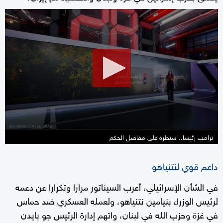
0
seconds
of
2
minutes,
18
seconds
ترامب رئيسا.. سيطرة على مفاصل الحكم
داعم قوي لنتنياهو
في الشأن الإسرائيلي، أعرب السيناتور مرارا وتكرارا عن دعمه
لرئيس الوزراء بنيامين نتنياهو، ولعمله العسكري ضد حماس
في غزة وحزب الله في لبنان، واتهم إدارة الرئيس جو بايدن