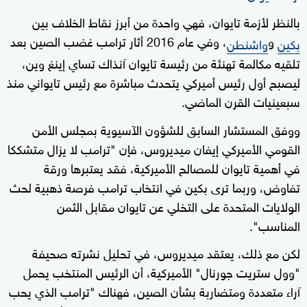
بالنظر لأزمة تايوان، فهي واحدة من أبرز نقاط الخلاف بين
و
، وفي عام 2016 أثار ترامب غضب الصين بعد
بكين
واشنطن
تلقيه مكالمة تهنئة من رئيسة تايوان آنذاك تساي إينغ وين،
ليصبح أول رئيس أميركي يتحدث مباشرة مع رئيس تايواني منذ
سبعينيات القرن الماضي.
ووفق المستشار السابق للشؤون الآسيوية بمجلس الأمن
القومي الأميركي إيفان ميديروس، فإن "ترامب لا يزال متشككا
في أهمية تايوان للمصالح الأميركية، فقد يعتبرها ورقة
تفاوض، وربما ترى بكين في انتخاب ترامب فرصة ذهبية لحث
الولايات المتحدة على التخلي عن تايوان مقابل الثمن
المناسب".
لكن مع ذلك، يعتقد ميديروس، في تحليل نشرته صحيفة
"وول ستريت جورنال" الأميركية، أن الرئيس المنتخب يحمل
آراء متعددة ومتضاربة بشأن الصين، فهناك "ترامب الذي يحب