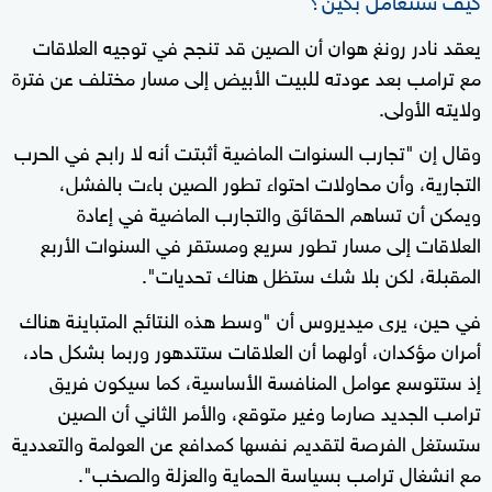
يعقد نادر رونغ هوان أن الصين قد تنجح في توجيه العلاقات
مع ترامب بعد عودته للبيت الأبيض إلى مسار مختلف عن فترة
ولايته الأولى.
وقال إن "تجارب السنوات الماضية أثبتت أنه لا رابح في الحرب
التجارية، وأن محاولات احتواء تطور الصين باءت بالفشل،
ويمكن أن تساهم الحقائق والتجارب الماضية في إعادة
العلاقات إلى مسار تطور سريع ومستقر في السنوات الأربع
المقبلة، لكن بلا شك ستظل هناك تحديات".
في حين، يرى ميديروس أن "وسط هذه النتائج المتباينة هناك
أمران مؤكدان، أولهما أن العلاقات ستتدهور وربما بشكل حاد،
إذ ستتوسع عوامل المنافسة الأساسية، كما سيكون فريق
ترامب الجديد صارما وغير متوقع، والأمر الثاني أن الصين
ستستغل الفرصة لتقديم نفسها كمدافع عن العولمة والتعددية
مع انشغال ترامب بسياسة الحماية والعزلة والصخب".