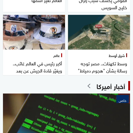
خليج السويس
شرق أوسط
عالم
وسط تكهنات.. مصر توجه
أكبر رئيس في العالم غائب..
رسالة بشأن "هجوم دمياط"
ويغيّر قادة الجيش عن بعد
أخبار أميركا
خاص