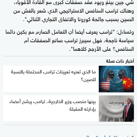
شي جين بينغ ويود عقد صفقات كبرى مع القادة الأقوياء،
وهناك ترامب المنافس الاستراتيجي الذي شعر بالغش من
الصين بسبب جائحة كورونا والاتفاق التجاري الثنائي".
وتساءل: "ترامب يعرف أيضا أن التعامل الصارم مع بكين دائما
سياسة ناجحة، فهل سيبرز ترامب صانع الصفقات أم
المنافس؟ على الأرجح كلاهما".
أخبار ذات صلة
ما الذي تعنيه تعيينات ترامب المحتملة بالنسبة
للصين؟
بينها منصب وزير الخارجية.. ترامب يرشح أعضاء
بإدارته المقبلة
كيف ستتعامل بكين؟