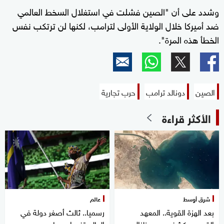
وشدد على أن "الصين فشلت في استغلال السخط العالمي
ضد أميركا خلال الولاية الأولى لترامب، لكنها لن ترتكب نفس
الخطأ هذه المرة".
الصين
دونالد ترامب
حرب تجارية
الأكثر قراءة
شرق أوسط
عالم
بعد الهزة القوية.. المعهد
رسميا.. ثالث أصغر دولة في
القومي يكشف سبب زلزال
العالم تغير اسمها