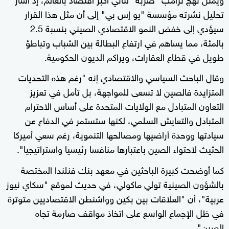
تحليل نشرته مؤسسة "يو إس بي" إلى أن مثل هذا القرار
سيؤدي إلى خفض النمو الاقتصادي الصيني بنسبة 2.5
بالمئة، مما يساهم في ارتفاع البطالة بين الشباب وتباطؤ
طويل في قطاع العقارات، ويراكم الديون الحكومية.
وقال الباحث السياسي والاقتصادي إنه "رغم هذه التحديات
المتزايدة فالصين لا تسعى للمواجهة، بل تأمل في تعزيز
التعاون المتبادل مع الولايات المتحدة على أساس الاحترام
المتبادل والتعايش السلمي، لكنها ستستمر في الدفاع عن
سيادتها ووحدة أراضيها ومصالحها التنموية، رغم سعي أميركا
الحثيث لاحتواء الصين باعتبارها منافسا رئيسيا واستراتيجيا".
كما أوضحت كبيرة الباحثين في معهد بنك فنلندا المختصة
بالشؤون الصينية تولي ماكولي، في حديث لموقع "سكاي نيوز
عربية"، أن "العلاقات بين بكين وواشنطن الاقتصاديين متوترة
في ظل الإجماع الواسع على اتخاذ مواقف صارمة تجاه
الصين".