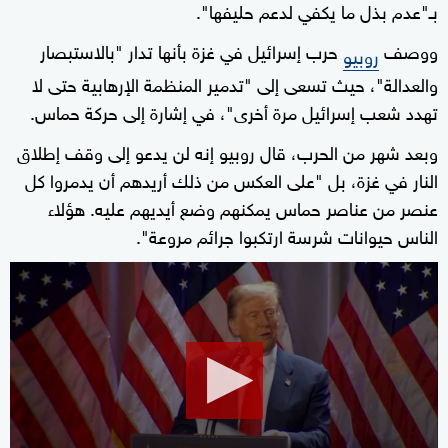
بـ"عدم بذل ما يكفي لدعم حليفها".
ووصف
حرب إسرائيل في غزة بأنها تدار "بالاستبصار
روبيو
والعدالة"، حيث تسعى إلى "تدمير المنظمة الإرهابية حتى لا
تهدد شعب إسرائيل مرة أخرى"، في إشارة إلى حركة حماس.
وبعد شهر من الحرب، قال روبيو إنه لن يدعو إلى وقف إطلاق
النار في غزة، بل "على العكس من ذلك أريدهم أن يدمروا كل
عنصر من عناصر حماس يمكنهم وضع أيديهم عليه. هؤلاء
الناس حيوانات شرسة ارتكبوا جرائم مروعة".
0
seconds
of
0
seconds