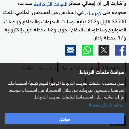
وأشارت إلى أن إجمالي خسائر
منذ بدء
القوات الأوكرانية
هجومه على
في السادس من أغسطس الماضي بلغت
كورسك
32500 قتيل و202 دبابة، ومئات المدرعات والمدافع وراجمات
الصواريخ ومنظومات الدفاع الجوي و62 محطة حرب إلكترونية
و17 محطة رادار.
أزمة أوكرانيا
وزارة الدفاع الروسية
خسائر قوات أوكرانيا
سياسة ملفات الارتباط
خسائر جيش أوكرانيا
القوات الروسية
هجوم كورسك
نحن نستخدم ملفات تعريف الارتباط (كوكيز) لفهم كيفية استخدامك
لموقعنا ولتحسين تجربتك. من خلال الاستمرار في استخدام موقعنا ،
فإنك توافق على استخدامنا لملفات تعريف الارتباط.
مقاطعة كورسك
سياسية الخصوصية
موافق
خاص