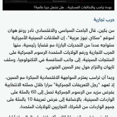
عودة ترامب والتحالفات العسكرية... هل تشعل حربا عالمية؟
حرب تجارية
من بكين، قال الباحث السياسي والاقتصادي نادر رونغ هوان
لموقع "سكاي نيوز عربية"، إن العلاقات الصينية الأميركية
ستواجه عددا من التحديات البارزة مع قضايا رئيسية، منها
الحرب التجارية ورفع الولايات المتحدة الرسوم الجمركية على
المنتجات الصينية، إلى جانب المنافسة في التكنولوجيا، وملف
تايوان والنزاع حول بحر الصين الجنوبي.
وبدا أن ترامب يعتزم المواجهة الاقتصادية المبكرة مع الصين،
إذ تعهد "رجل التعريفات الجمركية" مرارا خلال حملته الانتخابية
بفرض مزيد من الرسوم الجمركية تصل إلى 60 بالمئة على
الواردات الصينية، بالإضافة إلى فرض تعريفة 10 بالمئة على
جميع الواردات من الشركاء التجاريين للولايات المتحدة.
ويمثل نهج ترامب "ضربة" لثاني أكبر اقتصاد بالعالم، إذ أشار