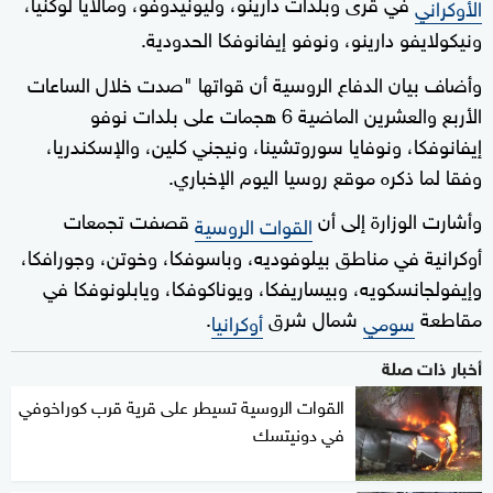
في قرى وبلدات دارينو، وليونيدوفو، ومالايا لوكنيا،
الأوكراني
ونيكولايفو دارينو، ونوفو إيفانوفكا الحدودية.
وأضاف بيان الدفاع الروسية أن قواتها "صدت خلال الساعات
الأربع والعشرين الماضية 6 هجمات على بلدات نوفو
إيفانوفكا، ونوفايا سوروتشينا، ونيجني كلين، والإسكندريا،
وفقا لما ذكره موقع روسيا اليوم الإخباري.
وأشارت الوزارة إلى أن
قصفت تجمعات
القوات الروسية
أوكرانية في مناطق بيلوفوديه، وباسوفكا، وخوتن، وجورافكا،
وإيفولجانسكويه، وبيساريفكا، ويوناكوفكا، ويابلونوفكا في
مقاطعة
شمال شرق
.
سومي
أوكرانيا
أخبار ذات صلة
القوات الروسية تسيطر على قرية قرب كوراخوفي
في دونيتسك