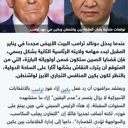
توقعات متباينة بشأن العلاقة بين واشنطن وبكين في عهد ترامب
عندما يدخل دونالد ترامب البيت الأبيض مجددا في يناير
المقبل لبدء مهامه ولايته الرئاسية الثانية بشكل رسمي،
فإن قضايا الصين ستكون ضمن أولوياته البارزة، التي من
المتوقع أن يترك النقاش بشأنها آثارا على الساحة الدولية،
بالنظر لكون بكين المنافس التجاري الأبرز لواشنطن.
ويعتقد مراقبون أن رد فعل
إزاء فوز
بالانتخابات
بكين
ترامب
الأميركية لا يزال يتسم بـ"عدم اليقين" إزاء ما ستشهده
السنوات المقبلة، إذ هنأه الرئيس الصيني شي جين بينغ على
فوزه، لكنه أضاف تحذيرا قائلا إن "التعاون يجلب المكاسب،
والمواجهة تؤدي للخسارة"، داعيا إلى إدارة الخلافات بين بكين