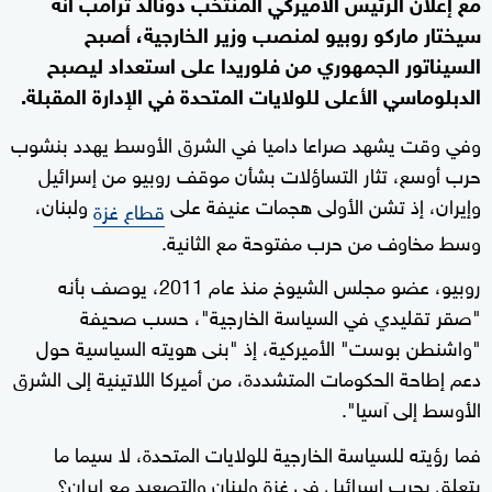
مع إعلان الرئيس الأميركي المنتخب دونالد ترامب أنه
سيختار ماركو روبيو لمنصب وزير الخارجية، أصبح
السيناتور الجمهوري من فلوريدا على استعداد ليصبح
الدبلوماسي الأعلى للولايات المتحدة في الإدارة المقبلة.
وفي وقت يشهد صراعا داميا في الشرق الأوسط يهدد بنشوب
حرب أوسع، تثار التساؤلات بشأن موقف روبيو من إسرائيل
وإيران، إذ تشن الأولى هجمات عنيفة على
ولبنان،
قطاع غزة
وسط مخاوف من حرب مفتوحة مع الثانية.
روبيو، عضو مجلس الشيوخ منذ عام 2011، يوصف بأنه
"صقر تقليدي في السياسة الخارجية"، حسب صحيفة
"واشنطن بوست" الأميركية، إذ "بنى هويته السياسية حول
دعم إطاحة الحكومات المتشددة، من أميركا اللاتينية إلى الشرق
الأوسط إلى آسيا".
فما رؤيته للسياسة الخارجية للولايات المتحدة، لا سيما ما
يتعلق بحرب إسرائيل في غزة ولبنان والتصعيد مع إيران؟