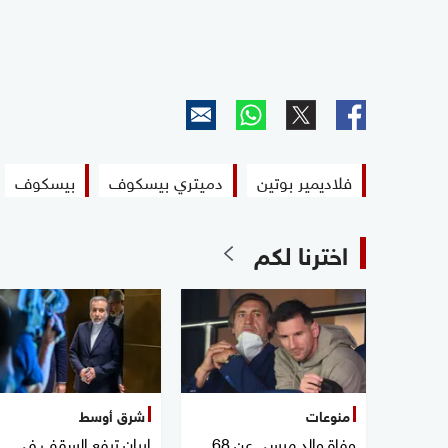
فلاديمير بوتين
دميتري بيسكوف
بيسكوف
اخترنا لكم
منوعات
شرق أوسط
وفاة والد ميسي عن 68
إيران ترفع السقف في