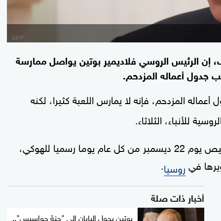
 إن الرئيس الروسي فلاديمير بوتين يواصل ممارسة
ب جدول أعماله المزدحم.
أعماله المزدحم، فإنه لا يمارس اللعبة كثيرا، لكنه
ية للأنباء، الثلاثاء.
وكان بوتين وقع، الإثنين، مرسوما يقضي بتخصيص يوم 22 ديسمبر من كل عام يوما رسميا للهوكي،
ويرها في
.
روسيا
أخبار ذات صلة
بوتين يحول اليابان إلى "جنة جواسيس"..