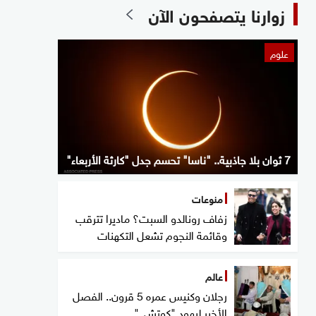
زوارنا يتصفحون الآن
علوم
7 ثوان بلا جاذبية.. "ناسا" تحسم جدل "كارثة الأربعاء"
منوعات
زفاف رونالدو السبت؟ ماديرا تترقب
وقائمة النجوم تشعل التكهنات
عالم
رجلان وكنيس عمره 5 قرون.. الفصل
الأخير ليهود "كوتشي"