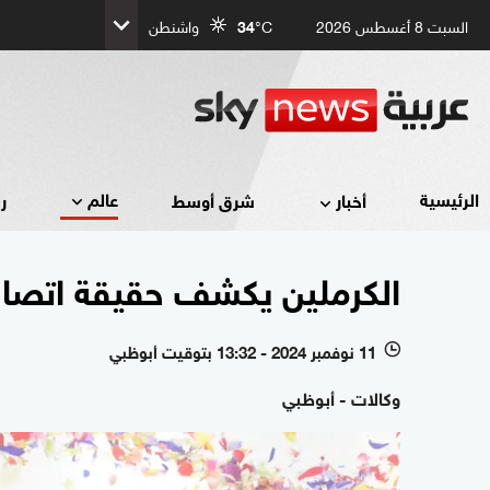
السبت 8 أغسطس 2026
°C
34
واشنطن
عالم
الرئيسية
أخبار
شرق أوسط
ر
الكرملين يكشف حقيقة اتصال
11 نوفمبر 2024 - 13:32 بتوقيت أبوظبي
l
وكالات - أبوظبي