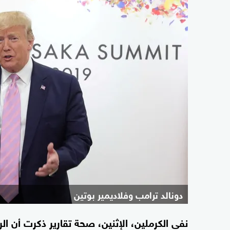
دونالد ترامب وفلاديمير بوتين
نفى الكرملين، الإثنين، صحة تقارير ذكرت أن ال