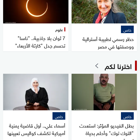
علوم
خاص
7 ثوان بلا جاذبية.. "ناسا"
حظر رسمي لطبيبة أسترالية
تحسم جدل "كارثة الأربعاء"
ووصفتها في مصر
اخترنا لكم
خاص
خاص
بطل الفيديو المؤثر: استعدت
أسماء علي.. أول قاضية يمنية
"التوك توك" وأحلم بحياة
أميركية تكشف كواليس تعيينها