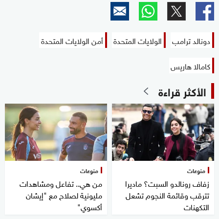
دونالد ترامب
الولايات المتحدة
أمن الولايات المتحدة
كامالا هاريس
الأكثر قراءة
منوعات
منوعات
زفاف رونالدو السبت؟ ماديرا
من هي.. تفاعل ومشاهدات
تترقب وقائمة النجوم تشعل
مليونية لصلاح مع "إيشان
التكهنات
أكسوي"