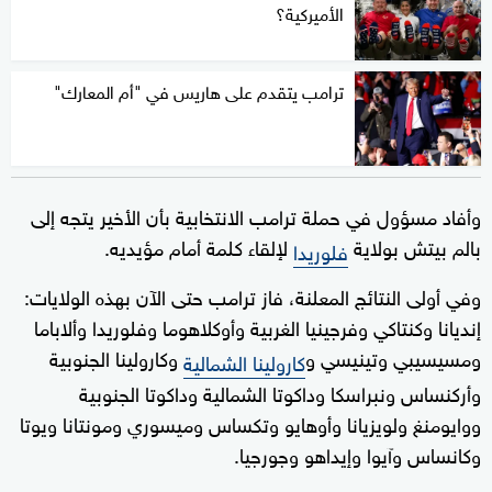
الأميركية؟
ترامب يتقدم على هاريس في "أم المعارك"
وأفاد مسؤول في حملة ترامب الانتخابية بأن الأخير يتجه إلى
بالم بيتش بولاية
لإلقاء كلمة أمام مؤيديه.
فلوريدا
وفي أولى النتائج المعلنة، فاز ترامب حتى الآن بهذه الولايات:
إنديانا وكنتاكي وفرجينيا الغربية وأوكلاهوما وفلوريدا وألاباما
ومسيسيبي وتينيسي و
وكارولينا الجنوبية
كارولينا الشمالية
وأركنساس ونبراسكا وداكوتا الشمالية وداكوتا الجنوبية
ووايومنغ ولويزيانا وأوهايو وتكساس وميسوري ومونتانا ويوتا
وكانساس وآيوا وإيداهو وجورجيا.