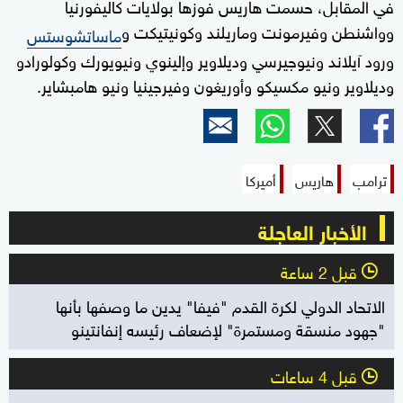
في المقابل، حسمت هاريس فوزها بولايات كاليفورنيا
وواشنطن وفيرمونت وماريلند وكونيتيكت و
ماساتشوستس
ورود آيلاند ونيوجيرسي وديلاوير وإلينوي ونيويورك وكولورادو
وديلاوير ونيو مكسيكو وأوريغون وفيرجينيا ونيو هامبشاير.
ترامب
هاريس
أميركا
الأخبار العاجلة
قبل 2 ساعة
l
الاتحاد الدولي لكرة القدم "فيفا" يدين ما وصفها بأنها
"جهود منسقة ومستمرة" لإضعاف رئيسه إنفانتينو
قبل 4 ساعات
l