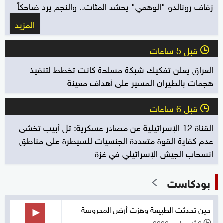
زفاف رونالدو "الوهمي" يحشد المئات.. والنجم يرد ضاحكاً
المزيد
قبل 5 ساعات
l
العراق يعلن تفكيك شبكة مسلحة كانت تخطط لتنفيذ
هجمات بالطيران المسير على أهداف معينة
قبل 6 ساعات
l
القناة 12 الإسرائيلية عن مصادر عسكرية: تل أبيب تخشى
عدم كفاية القوة متعددة الجنسيات للسيطرة على مناطق
انسحاب الجيش الإسرائيلي في غزة
بودكاست
حين تحدثت الطبيعة وهزت أرض المحروسة
6 أغسطس 2026
l