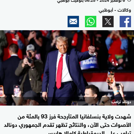
وكالات - أبوظبي
دونالد ترامب
شهدت ولاية بنسلفانيا المتأرجحة فرز 93 بالمئة من
الأصوات حتى الآن، والنتائج تظهر تقدم الجمهوري دونالد
ترامب على الديمقراطية كامالا هاريس.