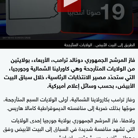
الطريق إلى البيت الأبيض.. الولايات المتأرجحة
فاز المرشح الجمهوري دونالد ترامب، الأربعاء، بولايتين
من الولايات المتأرجحة وهي كاورلينا الشمالية وجورجيا،
التي ستحدّد مصير الانتخابات الرئاسية، خلال سباق البيت
الأبيض، بحسب وسائل إعلام أميركية.
وفاز ترامب بكارولاينا الشمالية، أولى الولايات السبع المتأرجحة،
موجّها بذلك ضربة إلى منافسته الديموقراطية كامالا هاريس.
ولاحقا، فاز المرشح الجمهوري بولاية جورجيا إحدى الولايات
التي تشهد منافسة شديدة في السباق إلى البيت الأبيض وفق
محطتي "إن بي سي" و"سي إن إن".