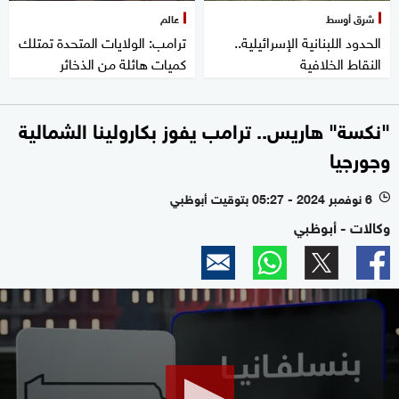
شرق أوسط
عالم
الحدود اللبنانية الإسرائيلية..
ترامب: الولايات المتحدة تمتلك
النقاط الخلافية
كميات هائلة من الذخائر
"نكسة" هاريس.. ترامب يفوز بكارولينا الشمالية
وجورجيا
6 نوفمبر 2024 - 05:27 بتوقيت أبوظبي
l
وكالات - أبوظبي
0
seconds
of
2
minutes,
50
seconds