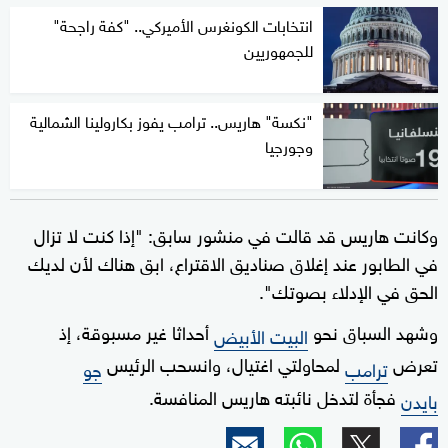
انتخابات الكونغرس الأميركي.. "كفة راجحة"
للجمهوريين
"نكسة" هاريس.. ترامب يفوز بكارولينا الشمالية
وجورجيا
وكانت هاريس قد قالت في منشور سابق: "إذا كنت لا تزال
في الطابور عند إغلاق صناديق الاقتراع، ابق هناك لأن لديك
الحق في الإدلاء بصوتك".
وشهد السباق نحو
أحداثا غير مسبوقة، إذ
البيت الأبيض
تعرض
لمحاولتي اغتيال، وانسحب الرئيس
ترامب
جو
فجأة لتدخل نائبته هاريس المنافسة.
بايدن