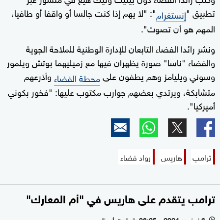
تطبيق "
": "لا يهم إذا كنت جالسا أو واقفا أو طافيا،
إنستغرام
المهم هو أن تصوت".
ونشر رائدا الفضاء التابعان للإدارة الوطنية للملاحة الجوية
والفضاء "ناسا" صورة يظهران فيها مع زميليهما بوتش ويلمور
وسوني ويليامز وهم يطفون على
وأذرعهم
محطة الفضاء
متشابكة، ويرتدي بعضهم جوارب مكتوب عليها: "فخور بكوني
أميركيا".
ترامب
هاريس
رواد فضاء
ترامب يتقدم على هاريس في "أم المعارك"
6 نوفمبر 2024 - 06:25 بتوقيت أبوظبي
l