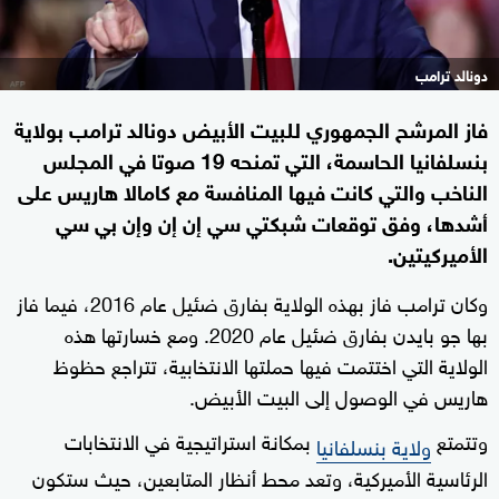
دونالد ترامب
فاز المرشح الجمهوري للبيت الأبيض دونالد ترامب بولاية
بنسلفانيا الحاسمة، التي تمنحه 19 صوتا في المجلس
الناخب والتي كانت فيها المنافسة مع كامالا هاريس على
أشدها، وفق توقعات شبكتي سي إن إن وإن بي سي
الأميركيتين.
وكان ترامب فاز بهذه الولاية بفارق ضئيل عام 2016، فيما فاز
بها جو بايدن بفارق ضئيل عام 2020. ومع خسارتها هذه
الولاية التي اختتمت فيها حملتها الانتخابية، تتراجع حظوظ
هاريس في الوصول إلى البيت الأبيض.
وتتمتع
بمكانة استراتيجية في الانتخابات
ولاية بنسلفانيا
الرئاسية الأميركية، وتعد محط أنظار المتابعين، حيث ستكون