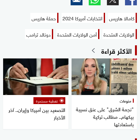
كامالا هاريس
انتخابات أميركا 2024
حملة هاريس
الولايات المتحدة
أمن الولايات المتحدة
دونالد ترامب
الأكثر قراءة
منوعات
تغطية مستمرة
"نجمة الشرق" على عنق نسيبة
التصعيد بين أميركا وإيران.. آخر
بيكهام.. مطالب تركية
الأخبار
باستعادتها