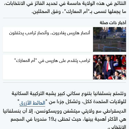
النتائج في هذه الولاية حاسمة في تحديد الفائز في الانتخابات،
ما يجعلها تسمى بـ"أم المعارك"، وفق المحللين.
أخبار ذات صلة
أنصار هاريس يغادرون.. وأنصار ترامب يحتفلون
ترامب يتقدم على هاريس في "أم المعارك"
وتتمتع بنسلفانيا بتنوع سكاني كبير يشبه التركيبة السكانية
للولايات المتحدة ككل، وتشكل جزءا من "
"
الحائط الأزرق
الديمقراطي مع ولايتي ميتشغن وويسكونسن، إلا أن بنسلفانيا
هي الأكثر أهمية بينها، حيث تحظى بـ19 مندوبا في المجمع
الانتخابي.