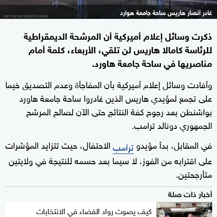
غادر أنصار هاريس ساحة جامعة هوارد
ذكرت وسائل إعلام أميركية أن المرشحة الديمقراطية
للرئاسة كامالا هاريس لن تلقي، الأربعاء، كلمة أمام
مناصريها في ساحة جامعة هاورد.
وأفادت وسائل إعلام أميركية بأن المفاجأة وعدم التصديق خيما
على تجمع لمؤيدي هاريس الذين غادروا ساحة جامعة هاورد
بواشنطن بعد رجوح كفة النتائج حتى الآن لصالح المرشح
الجمهوري دونالد ترامب.
في المقابل، بدأ مؤيدو
الاحتفال، حيث تتزايد المؤشرات
ترامب
على اقترابه من الفوز، لا سيما بعد حسمه للنتيجة في ولايتين
متأرجحتين.
أخبار ذات صلة
كيف يصوت رواد الفضاء في الانتخابات