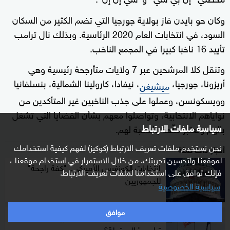
وكان حو بايدن فاز بولاية جورجيا التي تضم الكثير من السكان
السود، في انتخابات العام 2020 الرئاسية. وبذلك نال ترامب
تأييد 16 ناخبا كبيرا في المجمع الناخب.
وتنقل كلا المرشحين عبر 7 ولايات متأرجحة رئيسية وهي
أريزونا، جورجيا،
، نيفادا، كارولينا الشمالية، بنسلفانيا
ميشيغن
وويسكونسن، وعملوا على جذب الناخبين غير المتأكدين من
نواياهم الانتخابية، وتواصلوا معهم بشأن القضايا التي تشغل
سياسة ملفات الارتباط
بالهم وتعتبر ملّحة بالنسبة لهم.
نحن نستخدم ملفات تعريف الارتباط (كوكيز) لفهم كيفية استخدامك
أخبار ذات صلة
لموقعنا ولتحسين تجربتك. من خلال الاستمرار في استخدام موقعنا ،
انتخابات الكونغرس الأميركي.. "كفة راجحة"
فإنك توافق على استخدامنا لملفات تعريف الارتباط.
للجمهوريين
سياسية الخصوصية
موافق
كيف يستعد المستثمرون الأوروبيون لـ "عودة
ترامب" المحتملة؟