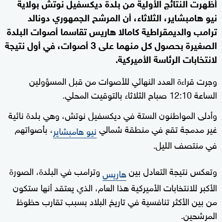
أظهرت النتائج الأولية من بلدة ديكسفيل نوتش بولاية
نيو هامبشاير، الثلاثاء، أن المرشح الجمهوري دونالد
ترامب والديمقراطية كامالا هاريس تقاسما أصوات البلدة
الصغيرة بحصول كل منهما على 3 أصوات، في أول نتيجة
لانتخابات الرئاسة الأميركية.
وجرت قراءة العدد النهائي للأصوات من قبل المسؤولين
الساعة 12:10 صباح الثلاثاء بالتوقيت المحلي.
وأدلى المواطنون الستة في ديكسفيل نوتش، وهي بلدة نائية
غير مدمجة تقع في منطقة شمالي
، بأصواتهم
نيو هامبشاير
في منتصف الليل.
وتعكس نتيجة التعادل بين
وترامب في البلدة، الصورة
هاريس
الأكبر للانتخابات الأميركية هذا العام، الذي يعتقد أنها ستكون
من بين الأكثر تنافسية في تاريخ البلاد بسبب تقارب حظوظ
المرشحين.