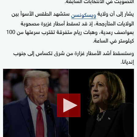
التصويت في الانتخابات السابقة.
يشار إلى أن ولاية
ستشهد الطقس الأسوأ بين
ويسكونسن
الولايات المتأرجحة، إذ قد تسقط أمطار غزيرة مصحوبة
بعواصف رعدية، وهبات رياح متفرقة تقترب سرعتها من 100
كيلومتر في الساعة.
وستسقط أشد الأمطار غزارة من شرق تكساس إلى جنوب
إنديانا.
0
seconds
of
16
minutes,
49
seconds