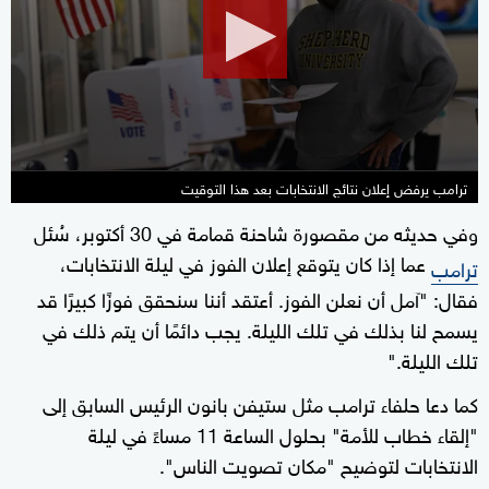
10
minutes,
38
seconds
ترامب يرفض إعلان نتائج الانتخابات بعد هذا التوقيت
وفي حديثه من مقصورة شاحنة قمامة في 30 أكتوبر، سُئل
عما إذا كان يتوقع إعلان الفوز في ليلة الانتخابات،
ترامب
فقال: "آمل أن نعلن الفوز. أعتقد أننا سنحقق فوزًا كبيرًا قد
يسمح لنا بذلك في تلك الليلة. يجب دائمًا أن يتم ذلك في
تلك الليلة."
كما دعا حلفاء ترامب مثل ستيفن بانون الرئيس السابق إلى
"إلقاء خطاب للأمة" بحلول الساعة 11 مساءً في ليلة
الانتخابات لتوضيح "مكان تصويت الناس".