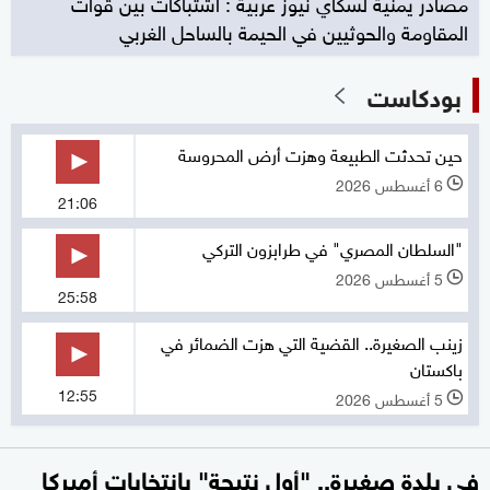
مصادر يمنية لسكاي نيوز عربية : اشتباكات بين قوات
المقاومة والحوثيين في الحيمة بالساحل الغربي
بودكاست
حين تحدثت الطبيعة وهزت أرض المحروسة
6 أغسطس 2026
l
21:06
"السلطان المصري" في طرابزون التركي
5 أغسطس 2026
l
25:58
زينب الصغيرة.. القضية التي هزت الضمائر في
باكستان
12:55
5 أغسطس 2026
l
في بلدة صغيرة.. "أول نتيجة" بانتخابات أميركا