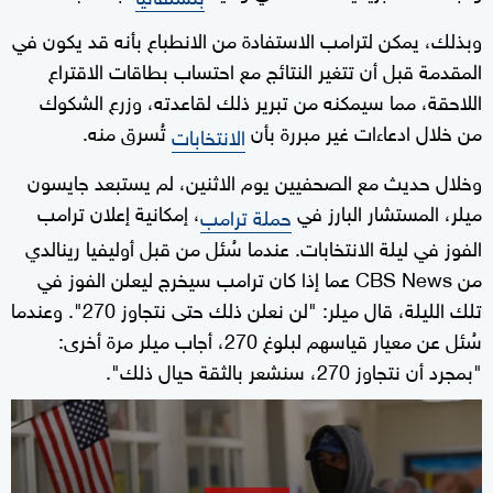
وبذلك، يمكن لترامب الاستفادة من الانطباع بأنه قد يكون في
المقدمة قبل أن تتغير النتائج مع احتساب بطاقات الاقتراع
اللاحقة، مما سيمكنه من تبرير ذلك لقاعدته، وزرع الشكوك
من خلال ادعاءات غير مبررة بأن
تُسرق منه.
الانتخابات
وخلال حديث مع الصحفيين يوم الاثنين، لم يستبعد جايسون
ميلر، المستشار البارز في
، إمكانية إعلان ترامب
حملة ترامب
الفوز في ليلة الانتخابات. عندما سُئل من قبل أوليفيا رينالدي
من CBS News عما إذا كان ترامب سيخرج ليعلن الفوز في
تلك الليلة، قال ميلر: "لن نعلن ذلك حتى نتجاوز 270". وعندما
سُئل عن معيار قياسهم لبلوغ 270، أجاب ميلر مرة أخرى:
"بمجرد أن نتجاوز 270، سنشعر بالثقة حيال ذلك".
0
seconds
of