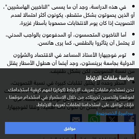
في هذه الدراسة، وجد أن ما يسمى "الناخبين الهامشيين"،
أو الذين يصوتون بشكل متقطع، يكونون أكثر احتمالا لعدم
التصويت إذا كان يوم الانتخابات مصحوبا بأمطار غزيرة.
أما الناخبون المتحمسون، أو المدفوعون بالواجب المدني،
لا يحتمل أن يتأثروا بالطقس، كما يرى هانسن.
توم فوجيهارا الأستاذ المساعد في الاقتصاد والشؤون
الدولية بجامعة برينستون، وجد أيضا أن هطول الأمطار يقلل
من نسبة التصويت، لكن بشكل طفيف.
سياسة ملفات الارتباط
المطر وحده لا يخلق تقلبات كبيرة في نسبة التصويت،
نحن نستخدم ملفات تعريف الارتباط (كوكيز) لفهم كيفية استخدامك
لكن عندما تأخذ في الاعتبار أن انتخابات 2020 و2016 حسمت
لموقعنا ولتحسين تجربتك. من خلال الاستمرار في استخدام موقعنا ،
بهوامش ضيقة في عدد قليل من الولايات الحاسمة، فإن
فإنك توافق على استخدامنا لملفات تعريف الارتباط.
الأحداث الصغيرة يمكن أن تكون ذات أهمية، وفقا لفوجيهارا.
سياسية الخصوصية
موافق
أمطار
الانتخابات الأميركية
الولايات المتحدة