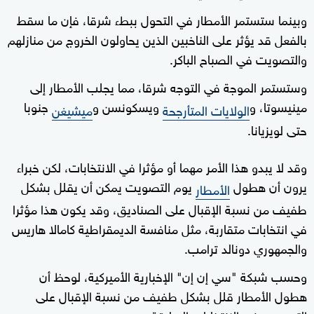
وبينما ستستمر الأمطار في التحول ببطء شرقا، فإن ما سقط
بالفعل قد يؤثر على الناخبين الذين يحاولون الخروج من منازلهم
والتصويت في الصباح الباكر.
وستستمر الموجة في التوجه شرقا، مما يجلب الأمطار إلى
مينيسوتا، و
ويسكونسن و
جنوبا
الولايات المتأرجحة
ميشيغن
حتى لويزيانا.
وقد لا يبدو هذا الأمر مهما أو مؤثرا في الانتخابات، لكن خبراء
يرون أن هطول
يوم التصويت يمكن أن يقلل بشكل
الأمطار
طفيف من نسبة الإقبال على الصناديق، وقد يكون هذا مؤثرا
في انتخابات متقاربة، مثل منافسة الديمقراطية كامالا هاريس
والجمهوري دونالد ترامب.
وحسب شبكة "سي إن إن" الإخبارية الأميركية، لوحظ أن
هطول الأمطار قلل بشكل طفيف من نسبة الإقبال على