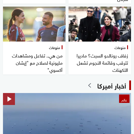
منوعات
منوعات
زفاف رونالدو السبت؟ ماديرا
من هي.. تفاعل ومشاهدات
تترقب وقائمة النجوم تشعل
مليونية لصلاح مع "إيشان
التكهنات
أكسوي"
أخبار أميركا
عالم