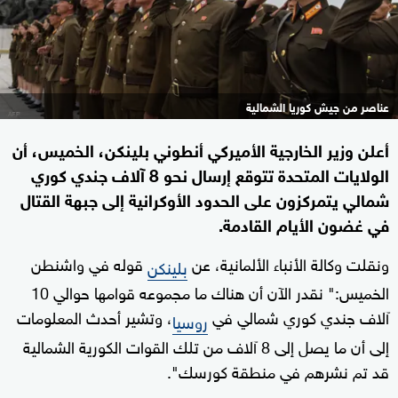
عناصر من جيش كوريا الشمالية
أعلن وزير الخارجية الأميركي أنطوني بلينكن، الخميس، أن
الولايات المتحدة تتوقع إرسال نحو 8 آلاف جندي كوري
شمالي يتمركزون على الحدود الأوكرانية إلى جبهة القتال
في غضون الأيام القادمة.
ونقلت وكالة الأنباء الألمانية، عن
قوله في واشنطن
بلينكن
الخميس:" نقدر الآن أن هناك ما مجموعه قوامها حوالي 10
آلاف جندي كوري شمالي في
، وتشير أحدث المعلومات
روسيا
إلى أن ما يصل إلى 8 آلاف من تلك القوات الكورية الشمالية
قد تم نشرهم في منطقة كورسك".