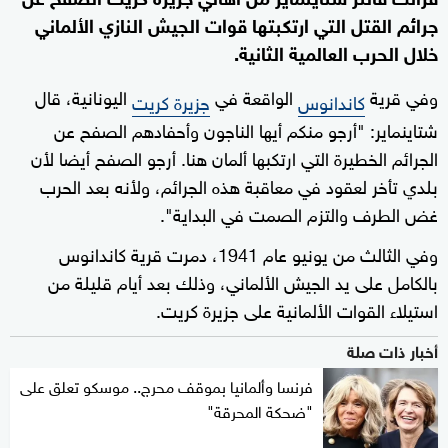
جرائم القتل التي ارتكبتها قوات الجيش النازي الألماني
خلال الحرب العالمية الثانية.
وفي قرية
الواقعة في
اليونانية، قال
كاندانوس
جزيرة كريت
شتاينماير: "أرجو منكم أيها الناجون وأحفادهم الصفح عن
الجرائم الخطيرة التي ارتكبها ألمان هنا. أرجو الصفح أيضا لأن
بلدي تأخر لعقود في معاقبة هذه الجرائم، ولأنه بعد الحرب
غض الطرف والتزم الصمت في البداية".
وفي الثالث من يونيو عام 1941، دمرت قرية كاندانوس
بالكامل على يد الجيش الألماني، وذلك بعد أيام قليلة من
استيلاء القوات الألمانية على جزيرة كريت.
أخبار ذات صلة
فرنسا وألمانيا بموقف محرج.. موسكو تعلق على
"ضحكة المحرقة"