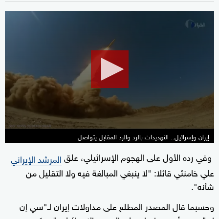
0
seconds
of
1
minute,
52
seconds
إيران وإسرائيل.. التهديدات بالرد والرد المقابل يتواصل
وفي رده الأول على الهجوم الإسرائيلي، علق
المرشد الإيراني
علي خامنئي قائلا: "لا ينبغي المبالغة فيه ولا التقليل من
شأنه".
وحسبما قال المصدر المطلع على مداولات إيران لـ"سي إن