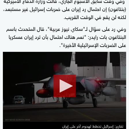
وفي وقت سابق الأسبوع الجاري، قالت وزارة الدفاع الأميركية
(بنتاغون) إن احتمال رد إيران على ضربات إسرائيل غير مستبعد،
لكنه لن يقع في الوقت القريب.
وفي رد على سؤال لـ"سكاي نيوز عربية"، قال المتحدث باسم
البنتاغون بات رايدر: "نعم هناك احتمال بأن ترد إيران عسكريا
على الضربات الإسرائيلية الأخيرة".
0
seconds
of
1
minute,
18
seconds
تقارير: إسرائيل تخطط لهجوم آخر على إيران