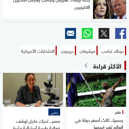
اللاتينيين
دونالد ترامب
ميشيغان
ديربورن
الانتخابات الأميركية
الأكثر قراءة
عالم
خاص
رسميا.. ثالث أصغر دولة في
مصر.. تحرك عاجل لوقف
العالم تغير اسمها
فعالية طبيبة أسترالية مثيرة