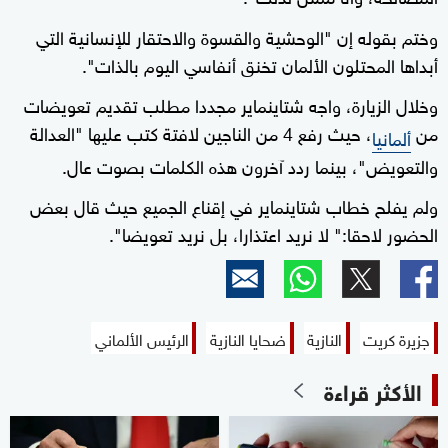
وختم بقوله إن "الوحشية والقسوة والاحتقار للإنسانية التي
أبداها المحتلون الألمان تخنق أنفاسي اليوم بالذات".
وخلال الزيارة، واجه شتاينماير مجددا مطلب تقديم تعويضات
من
، حيث رفع 4 من الناجين لافتة كتب عليها "العدالة
ألمانيا
والتعويض"، بينما ردد آخرون هذه الكلمات بصوت عال.
ولم يفلح خطاب شتاينماير في إقناع الجميع حيث قال بعض
الحضور لاحقا:" لا نريد اعتذارا، بل نريد تعويضا".
جزيرة كريت
النازية
ضحايا النازية
الرئيس الألماني
الأكثر قراءة