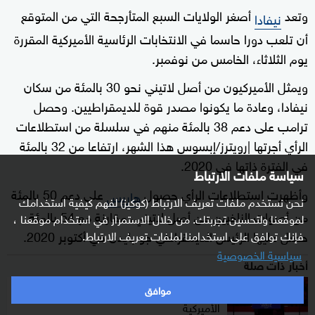
وتعد
أصغر الولايات السبع المتأرجحة التي من المتوقع
نيفادا
أن تلعب دورا حاسما في الانتخابات الرئاسية الأميركية المقررة
يوم الثلاثاء، الخامس من نوفمبر.
ويمثل الأميركيون من أصل لاتيني نحو 30 بالمئة من سكان
نيفادا، وعادة ما يكونوا مصدر قوة للديمقراطيين. وحصل
ترامب على دعم 38 بالمئة منهم في سلسلة من استطلاعات
الرأي أجرتها |رويترز/إبسوس هذا الشهر، ارتفاعا من 32 بالمئة
في الفترة ذاتها في 2020.
سياسة ملفات الارتباط
وأظهرت استطلاعات الرأي حصول
على دعم 50 بالمئة
هاريس
نحن نستخدم ملفات تعريف الارتباط (كوكيز) لفهم كيفية استخدامك
من أصوات الناخبين من أصل لاتيني، مقارنة مع 54 بالمئة
لموقعنا ولتحسين تجربتك. من خلال الاستمرار في استخدام موقعنا ،
حصل عليها الرئيس الديمقراطي جو بايدن في أكتوبر 2020.
فإنك توافق على استخدامنا لملفات تعريف الارتباط.
سياسية الخصوصية
أخبار ذات صلة
"قضية القمامة".. مزحة أشعلت الانتخابات
موافق
الأميركية