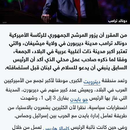
دونالد ترامب
من المقرر أن يزور المرشح الجمهوري للرئاسة الأميركية
دونالد ترامب مدينة ديربورن في ولاية ميشيغان، والتي
تعتبر أكبر مدينة ذات أغلبية عربية في البلاد، الجمعة،
وفقا لما ذكره صاحب عمل محلي الذي أكد أن الرئيس
السابق ينبغي أن يدعو للسلام في لبنان قبل استضافته.
وتعد منطقة
الكبرى موطنا لأكبر تجمع من الأميركيين
ديترويت
العرب في البلاد، ويعيش عدد كبير منهم في ديربورن، المدينة
التي فاز بها الرئيس
بفارق 3 إلى 1، وشهدت
جو بايدن
اضطرابات سياسية، نظرا لأن الكثيرين يشعرون بالاستياء من
طريقة تعامل إدارة بايدن مع الحرب بين إسرائيل وحماس.
وفي حين كانت نائبة الرئيس
تعمل من خلال
كامالا هاريس