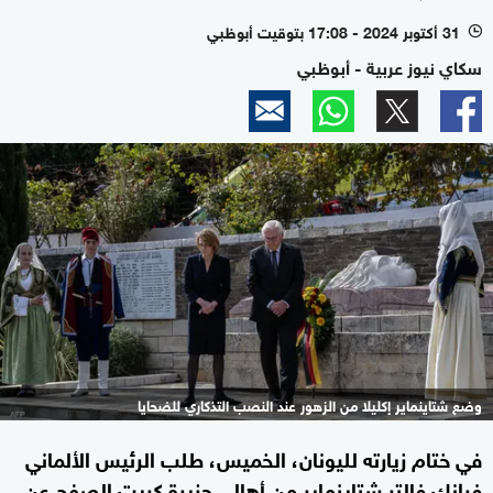
31 أكتوبر 2024 - 17:08 بتوقيت أبوظبي
l
سكاي نيوز عربية - أبوظبي
وضع شتاينماير إكليلا من الزهور عند النصب التذكاري للضحايا
في ختام زيارته لليونان، الخميس، طلب الرئيس الألماني
فرانك فالتر شتاينماير من أهالي جزيرة كريت الصفح عن