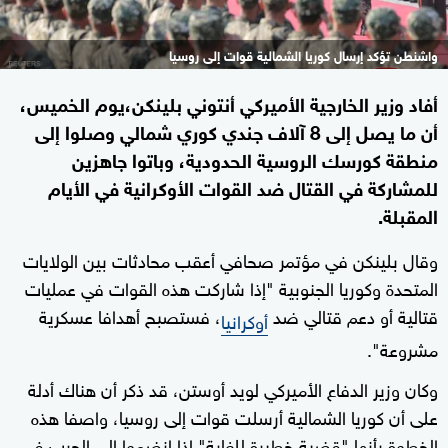
واشنطن تؤكد إرسال كوريا الشمالية قوات إلى روسيا
أفاد وزير الخارجية الأميركي أنتوني بلينكن،يوم الخميس،
أن ما يصل إلى 8 آلاف جندي كوري شمالي وصلوا إلى
منطقة كورسك الروسية الحدودية، وباتوا جاهزين
للمشاركة في القتال ضد القوات الأوكرانية في الأيام
المقبلة.
وقال بلينكن في مؤتمر صحافي أعقب محادثات بين الولايات
المتحدة وكوريا الجنوبية "إذا شاركت هذه القوات في عمليات
قتالية أو دعم قتالي ضد
، فستصبح أهدافا عسكرية
أوكرانيا
مشروعة".
وكان وزير الدفاع الأميركي لويد أوستن، قد ذكر أن هناك أدلة
على أن كوريا الشمالية أرسلت قوات إلى روسيا، واصفا هذه
الخطوة بأنها "قضية خطيرة للغاية" إذا انضموا إلى الحرب في