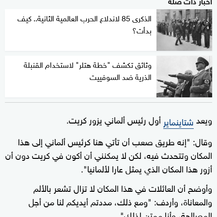
أخبار ذات صلة
الذكرى 85 لاندلاع الحرب العالمية الثانية.. كيف
بدأت؟
وثائق تكشف "خطة هتلر" لاستخدام القنبلة
الذرية ضد السوفييت
ويعد
أول رئيس ألماني يزور كريت.
شتاينماير
وقال: "إنه طريق صعب أن تأتي هنا كرئيس ألماني إلى هذا
المكان وتتحدث فيه، لكن لا يمكنني أن أكون في كريت دون أن
أزور هذا المكان الذي يمثل عارا لألمانيا".
وأوضح أن العائلات في هذا المكان لا تزال تشعر بالألم
والمعاناة، وأردف: "ومع ذلك، مددتم أيديكم لنا من أجل
المصالحة، وأنا ممتن لذلك".