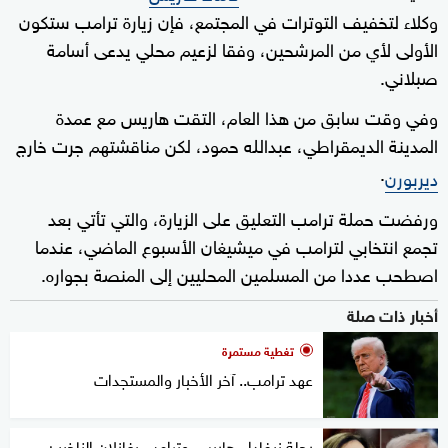
وكلاء لتخفيف التوترات في المجتمع، فإن زيارة ترامب ستكون
الأولى لأي من المرشحين، وفقا لزعيم محلي يدعى أسامة
صبلاني.
وفي وقت سابق من هذا العام، التقت هاريس مع عمدة
المدينة الديمقراطي، عبدالله حمود، لكن مناقشتهم جرت خارج
.
ديربورن
ورفضت حملة ترامب التعليق على الزيارة، والتي تأتي بعد
تجمع انتخابي لترامب في ميشيغان الأسبوع الماضي، عندما
اصطحب عددا من المسلمين المحليين إلى المنصة بجواره.
أخبار ذات صلة
تغطية مستمرة
عهد ترامب.. آخر الأخبار والمستجدات
رحلة نيفادا.. هاريس وترامب يغازلان الناخبين