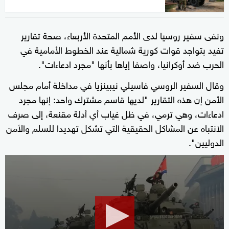
ونفى سفير روسيا لدى الأمم المتحدة الأربعاء، صحة تقارير
تفيد بتواجد قوات كورية شمالية عند الخطوط الأمامية في
الحرب ضد أوكرانيا، واصفا إياها بأنها "مجرد ادعاءات".
وقال السفير الروسي فاسيلي نيبينزيا في مداخلة أمام مجلس
الأمن إن هذه التقارير "لديها قاسم مشترك واحد: إنها مجرد
ادعاءات، وهي ترمي، في ظل غياب أي أدلة مقنعة، إلى صرف
الانتباه عن المشاكل الحقيقية التي تشكل تهديدا للسلم والأمن
الدوليين".
0
seconds
of
2
minutes,
54