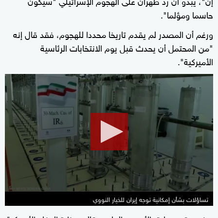
إن"، يبدو أن رد طهران على الهجوم الإسرائيلي "سيكون
حاسما ومؤلما".
ورغم أن المصدر لم يقدم تاريخا محددا للهجوم، فقد قال إنه
"من المحتمل أن يحدث قبل يوم الانتخابات الرئاسية
الأميركية".
0
seconds
of
2
minutes,
12
seconds
تساؤلات بشأن إمكانية توجه إيران للخيار النووي