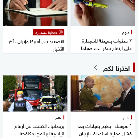
علوم
تغطية مستمرة
7 خطوات بسيطة للسيطرة
التصعيد بين أميركا وإيران.. آخر
على ارتفاع سكر الدم صباحا
الأخبار
اخترنا لكم
عالم
عالم
"الموساد" يطيح بقيادات بعد
بريطانيا.. الكشف عن أرقام
فشل عملية استهداف لإيران
قياسية لبرنامج لمكافحة