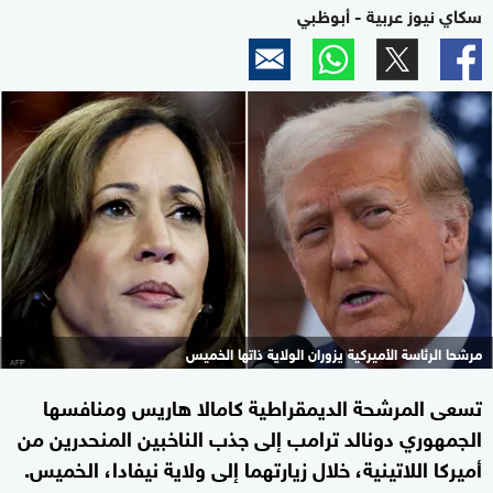
سكاي نيوز عربية - أبوظبي
مرشحا الرئاسة الأميركية يزوران الولاية ذاتها الخميس
تسعى المرشحة الديمقراطية كامالا هاريس ومنافسها
الجمهوري دونالد ترامب إلى جذب الناخبين المنحدرين من
أميركا اللاتينية، خلال زيارتهما إلى ولاية نيفادا، الخميس.