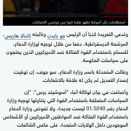
استطلاعات رأي أميركية تظهر تقاربا كبيرا بين مرشحي الانتخابات
وتدعي التغريدة كذبا أن الرئيس
ونائبته
،
جو بايدن
كامالا هاريس
المرشحة الديمقراطية، دفعا من خلال توجيه لوزارة الدفاع،
للسماح باستخدام القوة الفتاكة ضد الأميركيين الذين يحتجون
على سياسات الحكومة.
وقالت المتحدثة باسم وزارة الدفاع، سو جوف، إن توقيت
إصدار التعديل لم يكن له علاقة بالانتخابات.
وأضافت في بيان لوكالة أنباء "أسوشيتد برس": "إن
السياسات المتعلقة باستخدام القوة التي يتناولها توجيه وزارة
الدفاع رقم 01.5240 ليست جديدة، ولا تفوض وزارة الدفاع
باستخدام القوة الفتاكة ضد المواطنين الأميركيين أو الأشخاص
الموجودين داخل الولايات المتحدة، على عكس الشائعات