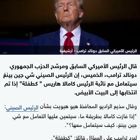
الرئيس الأميركي السابق دونالد ترامب - أرشيفية
قال الرئيس الأميركي السابق ومرشح الحزب الجمهوري
دونالد ترامب، الخميس، إن الرئيس الصيني شي جين بينغ
سيتعامل مع نائبة الرئيس كامالا هاريس " كطفلة" إذا تم
انتخابها إلى البيت الأبيض.
وقال مذيع الراديو المحافظ هيو هيويت بشأن
:
الرئيس الصيني
"إذا فازت كامالا بطريقة ما، سيتعين عليها التعامل مع شي
جين بينغ، كيف سيتعامل معها؟".
ليرد ترامب على السؤال قائلا: "كطفلة".