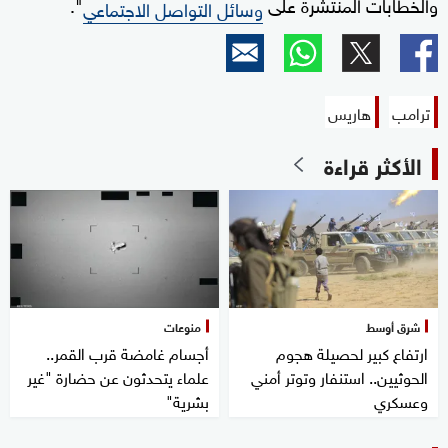
والخطابات المنتشرة على
".
وسائل التواصل الاجتماعي
ترامب
هاريس
الأكثر قراءة
شرق أوسط
منوعات
ارتفاع كبير لحصيلة هجوم
أجسام غامضة قرب القمر..
الحوثيين.. استنفار وتوتر أمني
علماء يتحدثون عن حضارة "غير
وعسكري
بشرية"