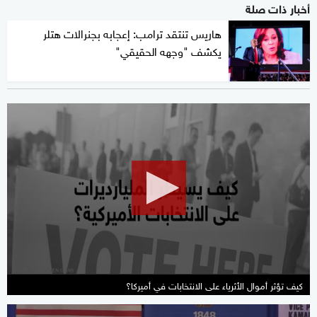
أخبار ذات صلة
هاريس تنتقد ترامب: إعجابه بجنرالات هتلر
يكشف "وجهه الحقيقي"
0
seconds
of
1
minute,
10
seconds
كيف تؤثر أموال الأثرياء على الانتخابات في أميركا؟
0