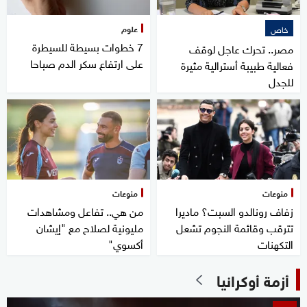
علوم
خاص
7 خطوات بسيطة للسيطرة
مصر.. تحرك عاجل لوقف
على ارتفاع سكر الدم صباحا
فعالية طبيبة أسترالية مثيرة
للجدل
منوعات
منوعات
زفاف رونالدو السبت؟ ماديرا
من هي.. تفاعل ومشاهدات
تترقب وقائمة النجوم تشعل
مليونية لصلاح مع "إيشان
التكهنات
أكسوي"
أزمة أوكرانيا