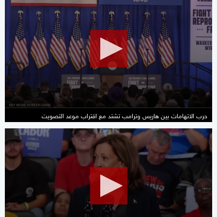
seconds
of
2
minutes,
12
seconds
حرب الاتهامات بين هاريس وترامب تشتد مع اقتراب موعد التصويت
0
seconds
of
1
minute,
39
seconds