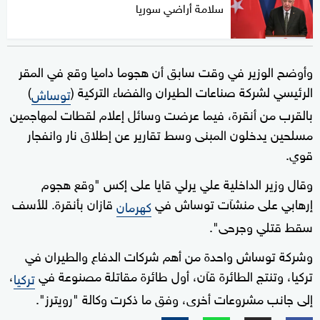
سلامة أراضي سوريا
وأوضح الوزير في وقت سابق أن هجوما داميا وقع في المقر
الرئيسي لشركة صناعات الطيران والفضاء التركية (
)
توساش
بالقرب من أنقرة، فيما عرضت وسائل إعلام لقطات لمهاجمين
مسلحين يدخلون المبنى وسط تقارير عن إطلاق نار وانفجار
قوي.
وقال وزير الداخلية علي يرلي قايا على إكس "وقع هجوم
إرهابي على منشآت توساش في
قازان بأنقرة. للأسف
كهرمان
سقط قتلي وجرحى".
وشركة توساش واحدة من أهم شركات الدفاع والطيران في
تركيا، وتنتج الطائرة قآن، أول طائرة مقاتلة مصنوعة في
،
تركيا
إلى جانب مشروعات أخرى، وفق ما ذكرت وكالة "رويترز".