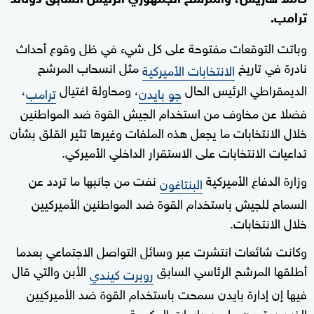
ترامب.
وباتت التوقعات مفتوحة على كل شيء في ظل وقوع أحداث
نادرة في تاريخ
مثل انسحاب المرشح
الانتخابات الأميركية
الديمقراطي الرئيس الحال
، ومحاولة اغتيال
،
جو بايدن
ترامب
فضلا عن مخاوف من استخدام الجيش القوة ضد المواطنين
خلال الانتخابات ما يجعل هذه الملفات وغيرها تثير القلق بشأن
تداعيات الانتخابات على الاستقرار الداخلي الأميركي.
وزارة الدفاع الأميركية
نفت من جانبها ما تردد عن
البنتاغون
السماح للجيش باستخدام القوة ضد المواطنين الأميركيين
خلال الانتخابات.
وكانت شائعات انتشرت عبر وسائل التواصل الاجتماعي بعدما
أطلقها المرشح الرئاسي السابق
الأبن والتي قال
روبرت كيندي
فيها إن إدارة بايدن سمحت باستخدام القوة ضد الأميركيين
الذين يحتجون على سياسات الحكومة.