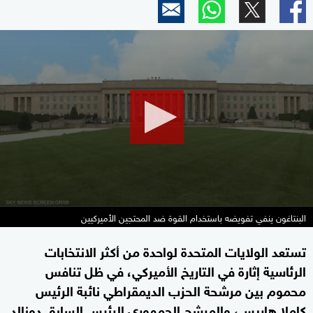
0
seconds
of
4
minutes,
57
seconds
البنتاغون ينفي تفويضه باستخدام القوة ضد المحتجين الأميركيين
تستعد الولايات المتحدة لواحدة من أكثر الانتخابات
الرئاسية إثارة في التاريخ الأميركي، في ظل تنافس
محموم بين مرشحة الحزب الديمقراطي نائبة الرئيس
كاملا هاريس، والمرشح الجمهوري الرئيس السابق دونالد