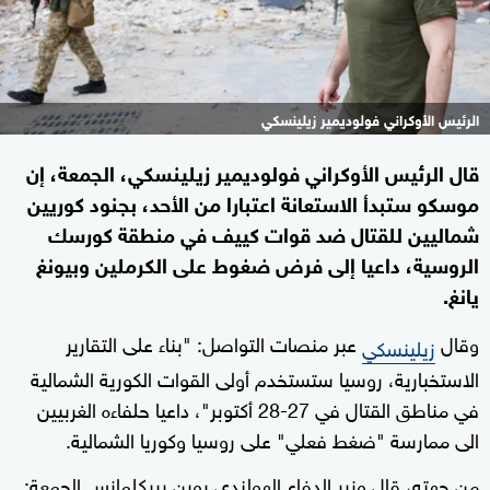
الرئيس الأوكراني فولوديمير زيلينسكي
قال الرئيس الأوكراني فولوديمير زيلينسكي، الجمعة، إن
موسكو ستبدأ الاستعانة اعتبارا من الأحد، بجنود كوريين
شماليين للقتال ضد قوات كييف في منطقة كورسك
الروسية، داعيا إلى فرض ضغوط على الكرملين وبيونغ
يانغ.
وقال
عبر منصات التواصل: "بناء على التقارير
زيلينسكي
الاستخبارية، روسيا ستستخدم أولى القوات الكورية الشمالية
في مناطق القتال في 27-28 أكتوبر"، داعيا حلفاءه الغربيين
الى ممارسة "ضغط فعلي" على روسيا وكوريا الشمالية.
من جهته، قال وزير الدفاع الهولندي روبن بريكلمانس الجمعة: