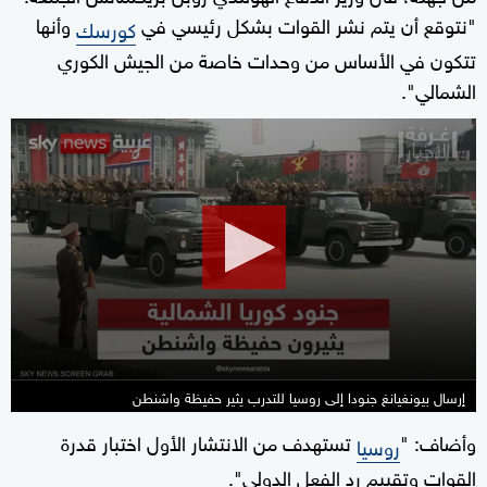
"نتوقع أن يتم نشر القوات بشكل رئيسي في
وأنها
كورسك
تتكون في الأساس من وحدات خاصة من الجيش الكوري
الشمالي".
0
seconds
of
8
minutes,
58
seconds
إرسال بيونغيانغ جنودا إلى روسيا للتدرب يثير حفيظة واشنطن
وأضاف: "
تستهدف من الانتشار الأول اختبار قدرة
روسيا
القوات وتقييم رد الفعل الدولي".