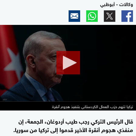
وكالات - أبوظبي
0
seconds
of
2
minutes,
3
seconds
تركيا تتهم حزب العمال الكردستاني بتنفيذ هجوم أنقرة
قال الرئيس التركي رجب طيب أردوغان، الجمعة، إن
منفذي هجوم أنقرة الأخير قدموا إلى تركيا من سوريا.