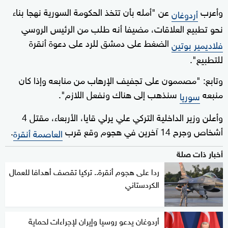
وأعرب
عن "أمله بأن تتخذ الحكومة السورية نهجا بناء
أردوغان
نحو تطبيع العلاقات، مضيفا أنه طلب من الرئيس الروسي
الضغط على دمشق للرد على دعوة أنقرة
فلاديمير بوتين
للتطبيع".
وتابع: "مصممون على تجفيف الإرهاب من منابعه وإذا كان
منبعه
سنذهب إلى هناك ونفعل اللازم".
سوريا
وأعلن وزير الداخلية التركي علي يرلي قايا، الأربعاء، مقتل 4
أشخاص وجرح 14 آخرين في هجوم وقع قرب
.
العاصمة أنقرة
أخبار ذات صلة
ردا على هجوم أنقرة.. تركيا تقصف أهدافا للعمال
الكردستاني
أردوغان يدعو روسيا وإيران لإجراءات لحماية