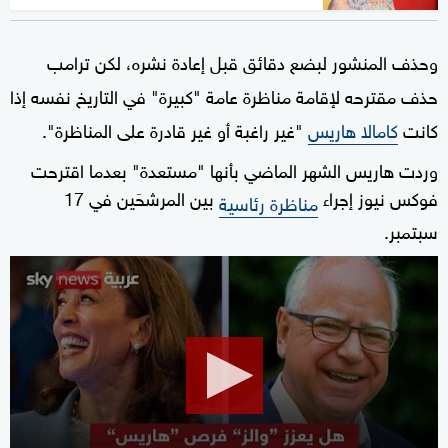
وحذف المنشور لبضع دقائق قبل إعادة نشره، لكن ترامب
حذف مقترحه لإقامة مناظرة عامة "كبيرة" في التاريخ نفسه إذا
كانت
كامالا هاريس
"غير راغبة أو غير قادرة على المناظرة".
وردت هاريس الشهر الماضي بأنها "مستعدة" بعدما اقترحت
فوكس نيوز إجراء
بين المرشحَين في 17
مناظرة رئاسية
سبتمبر.
0
seconds
of
11
minutes,
50
seconds