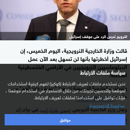
النرويج تدرس الرد على موقف إسرائيل
قالت وزارة الخارجية النرويجية، اليوم الخميس، إن
إسرائيل أخطرتها بأنها لن تسهل بعد الآن عمل
الدبلوماسيين النرويجيين في الأراضي الفلسطينية
سياسة ملفات الارتباط
المحتلة.
نحن نستخدم ملفات تعريف الارتباط (كوكيز) لفهم كيفية استخدامك
وأضافت الخارجية النرويجية أن هذا "تصرف جاوز الحد" من
لموقعنا ولتحسين تجربتك. من خلال الاستمرار في استخدام موقعنا ،
جانب
.
الحكومة الإسرائيلية
فإنك توافق على استخدامنا لملفات تعريف الارتباط.
سياسية الخصوصية
وقال وزير الخارجية النرويجي
في بيان إن
إسبن بارث إيده
تدرس الآن ردها على موقف إسرائيل.
النرويج
موافق