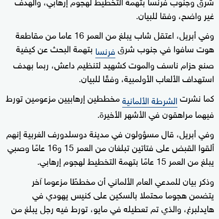
شرق وجنوب فرنسا بتهمة التخطيط لهجوم إرهابي، والهدف
غير واضح، وفقا للبيان.
وفي أبريل، اعتقل شاب يبلغ من العمر 16 عاما من مقاطعة
هوت سافوا في جنوب شرق
بتهمة البحث عن كيفية
فرنسا
صنع حزام ناسف والموت كشهيد لتنظيم داعش، ربما بهدف
استهداف الألعاب الأولمبية، وفقًا للبيان.
كما نشرت
مخططين إرهابيين مزعومين تورط
الشرطة الألمانية
فيهما مراهقون في الأشهر الأخيرة.
وفي أبريل، قال مسؤولون في مدينة دوسلدورف الغربية إنهم
ألقوا القبض على فتاتين تبلغان من العمر 15 و16 عامًا وصبي
يبلغ من العمر 15 عامًا بتهمة التخطيط لهجوم إرهابي.
وذكر بيان للمدعي العام الألماني أن مخططًا مزعوما آخر
يتضمن هجوما محتملا بالسكين على كنيس يهودي في
هايدلبرغ، والذي تم تعطيله في مايو، تورط فيه رجل يبلغ من