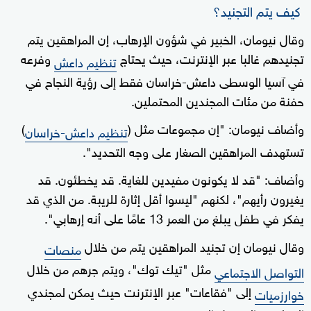
كيف يتم التجنيد؟
وقال نيومان، الخبير في شؤون الإرهاب، إن المراهقين يتم
تجنيدهم غالبا عبر الإنترنت، حيث يحتاج
وفرعه
تنظيم داعش
في آسيا الوسطى داعش-خراسان فقط إلى رؤية النجاح في
حفنة من مئات المجندين المحتملين.
وأضاف نيومان: "إن مجموعات مثل (
)
تنظيم داعش-خراسان
تستهدف المراهقين الصغار على وجه التحديد".
وأضاف: "قد لا يكونون مفيدين للغاية. قد يخطئون. قد
يغيرون رأيهم"، لكنهم "ليسوا أقل إثارة للريبة. من الذي قد
يفكر في طفل يبلغ من العمر 13 عامًا على أنه إرهابي".
وقال نيومان إن تجنيد المراهقين يتم من خلال
منصات
مثل "تيك توك"، ويتم جرهم من خلال
التواصل الاجتماعي
إلى "فقاعات" عبر الإنترنت حيث يمكن لمجندي
خوارزميات