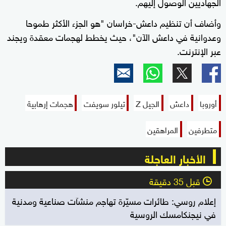
الجهاديين الوصول إليهم.
وأضاف أن تنظيم داعش-خراسان "هو الجزء الأكثر طموحا
وعدوانية في داعش الآن"، حيث يخطط لهجمات معقدة ويجند
عبر الإنترنت.
أوروبا
داعش
الجيل Z
تيلور سويفت
هجمات إرهابية
متطرفين
المراهقين
الأخبار العاجلة
قبل 35 دقيقة
l
إعلام روسي: طائرات مسيّرة تهاجم منشآت صناعية ومدنية
في نيجنكامسك الروسية