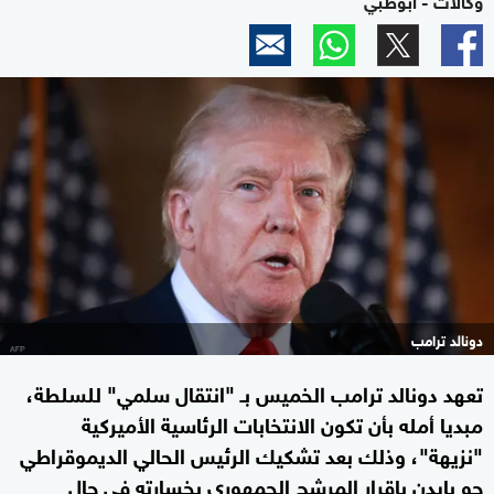
دونالد ترامب
تعهد دونالد ترامب الخميس بـ "انتقال سلمي" للسلطة،
مبديا أمله بأن تكون الانتخابات الرئاسية الأميركية
"نزيهة"، وذلك بعد تشكيك الرئيس الحالي الديموقراطي
جو بايدن بإقرار المرشح الجمهوري بخسارته في حال