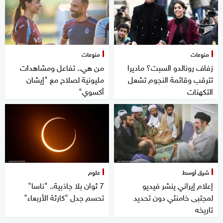
منوعات
منوعات
زفاف رونالدو السبت؟ ماديرا
من هي.. تفاعل ومشاهدات
تترقب وقائمة النجوم تشعل
مليونية لصلاح مع "إيشان
التكهنات
أكسوي"
شرق أوسط
علوم
إعلام إيراني ينشر فيديو
7 ثوان بلا جاذبية.. "ناسا"
لمجتبى خامنئي دون تحديد
تحسم جدل "كارثة الأربعاء"
تاريخه