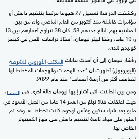
وكشفت الدراسة تسجيل 27 هجوما مرتبط بتنظيم داعش أو
مؤامرات فاشلة منذ أكتوبر من العام الماضي وأن من بين
المشتبه بهم البالغ عددهم 58، كان 38 تتراوح أعمارهم بين 13
و 19 عاما، وفقا لبيتر نيومان، أستاذ دراسات الأمن في كينجز
كوليدج لندن.
وأشار نيومان إلى أن أحدث بيانات
المكتب الأوروبي للشرطة
(اليوروبول) أظهرت أن "عدد الهجمات والهجمات المخطط لها
تضاعف أكثر من أربعة أضعاف" منذ عام 2022.
ومن بين الحالات التي أشار إليها نيومان حالة أخرى في
،
النمسا
حيث اعتقلت فتاة تبلغ من العمر 14 عاما من الجبل الأسود في
مايو بعد شراء سكين وفأس لهجوم كانت تخطط له، وقد تم
العثور على مواد تابعة لتنظيم داعش على جهاز الكمبيوتر
الخاص بها.