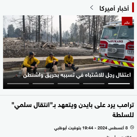
أخبار أميركا
عالم
اعتقال رجل للاشتباه في تسببه بحريق واشنطن
ترامب يرد على بايدن ويتعهد بـ"انتقال سلمي"
للسلطة
8 أغسطس 2024 - 19:44 بتوقيت أبوظبي
l
وكالات - أبوظبي