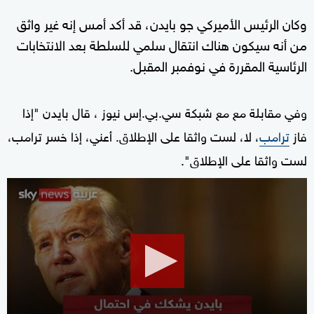
وكان الرئيس الأميركي جو بايدن، قد أكد أمس إنه غير واثق
من أنه سيكون هناك انتقال سلمي للسلطة بعد الانتخابات
الرئاسية المقررة في نوفمبر المقبل.
وفي مقابلة مع مع شبكة سي.بي.إس نيوز ، قال بايدن "إذا
فاز
ترامب
، لا، لست واثقا على الإطلاق. أعني، إذا خسر ترامب،
لست واثقا على الإطلاق".
0
seconds
of
12
minutes,
39
seconds