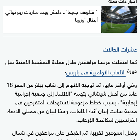
أخبار ذات صلة
"اقتلوهم جميعا".. داعش يهدد مباريات ربع نهائي
أبطال أوروبا
عشرات الحالات
كما اعتقلت فرنسا مراهقين خلال عملية التمشيط الأمنية قبل
دورة
.
الألعاب الأولمبية في باريس
وفي أواخر مايو، تم توجيه الاتهام إلى شاب يبلغ من العمر 18
عاما من أصل شيشاني بتهمة "الانتماء إلى جمعية إجرامية
إرهابية"، بسبب خطط مزعومة لاستهداف المتفرجين في
مدينة سانت إتيان أثناء الألعاب، وفقًا لبيان من ممثلي الادعاء
الفرنسيين لمكافحة الإرهاب.
وقبل أسبوعين تقريبا، تم القبض على مراهقين في شمال