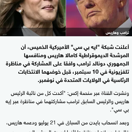
ترامب وهاريس
أعلنت شبكة "ايه بي سي" الأميركية الخميس، أن
المرشحة الديموقراطية كامالا هاريس ومنافسها
الجمهوري دونالد ترامب وافقا على المشاركة في مناظرة
تلفزيونية في 10 سبتمبر، قبل خوضهما الانتخابات
الرئاسية في الولايات المتحدة في نوفمبر.
ونشرت القناة عبر منصة إكس: "أكدت كل من نائبة الرئيس
هاريس والرئيس السابق ترامب مشاركتهما في مناظرة عبر إيه
بي سي".
وبعد انسحاب بايدن من السباق في 21 يوليو ودعمه هاريس،
قال ترامب إنه لن يناظرها لأنها ليست المرشح الرسمي عن