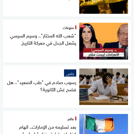
منوعات
"شعب الله المختار".. وسيم السيسي
يشعل الجدل في معركة التاريخ
خاص
رسوب صادم في "طب الصعيد".. هل
فضح غش الثانوية؟
عالم
بعد تسليمه من الإمارات.. اتهام
كيناهان بقيادة منظمة إجرامية