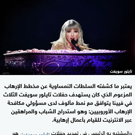
تايلور سويفت
يعتبر ما كشفته السلطات النمساوية عن مخطط الإرهاب
المزعوم الذي كان يستهدف حفلات تايلور سويفت الثلاث
في فيينا يتوافق مع نمط مألوف لدى مسؤولي مكافحة
الإرهاب الأوروبيين: وهو استدراج الشباب والمراهقين
عبر الانترنيت للقيام بأعمال إرهابية.
والمشتبه به الرئيسي في تهديد حفلات
هو
تايلور سويفت