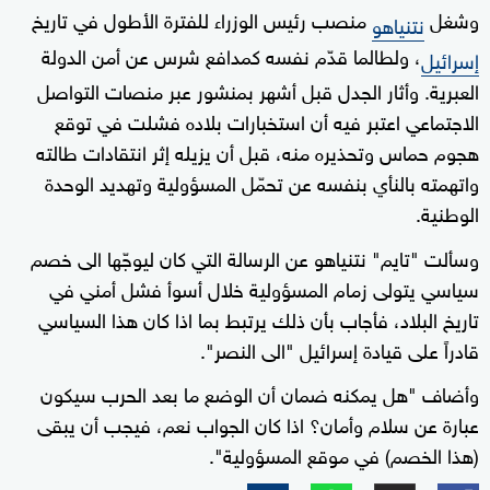
وشغل
منصب رئيس الوزراء للفترة الأطول في تاريخ
نتنياهو
، ولطالما قدّم نفسه كمدافع شرس عن أمن الدولة
إسرائيل
العبرية. وأثار الجدل قبل أشهر بمنشور عبر منصات التواصل
الاجتماعي اعتبر فيه أن استخبارات بلاده فشلت في توقع
هجوم حماس وتحذيره منه، قبل أن يزيله إثر انتقادات طالته
واتهمته بالنأي بنفسه عن تحمّل المسؤولية وتهديد الوحدة
الوطنية.
وسألت "تايم" نتنياهو عن الرسالة التي كان ليوجّها الى خصم
سياسي يتولى زمام المسؤولية خلال أسوأ فشل أمني في
تاريخ البلاد، فأجاب بأن ذلك يرتبط بما اذا كان هذا السياسي
قادراً على قيادة إسرائيل "الى النصر".
وأضاف "هل يمكنه ضمان أن الوضع ما بعد الحرب سيكون
عبارة عن سلام وأمان؟ اذا كان الجواب نعم، فيجب أن يبقى
(هذا الخصم) في موقع المسؤولية".