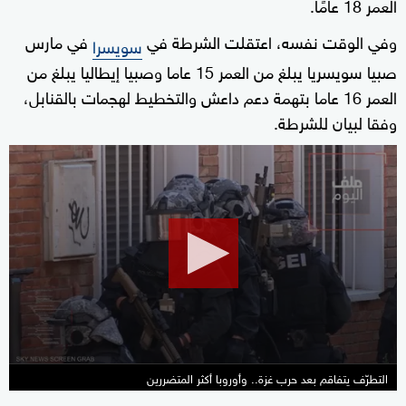
العمر 18 عامًا.
وفي الوقت نفسه، اعتقلت الشرطة في
في مارس
سويسرا
صبيا سويسريا يبلغ من العمر 15 عاما وصبيا إيطاليا يبلغ من
العمر 16 عاما بتهمة دعم داعش والتخطيط لهجمات بالقنابل،
وفقا لبيان للشرطة.
0
seconds
of
26
minutes,
16
seconds
التطرّف يتفاقم بعد حرب غزة.. وأوروبا أكثر المتضررين