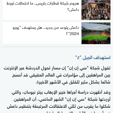
هجوم شبكة قطارات باريس.. ما احتمالات تورط
داعش؟
داعش يتوعد من جديد.. هل يستهدف "يورو
2024"؟
استهداف الجيل "z"
تقول شبكة "سي إن إن" إن مسار تحول الدردشة عبر الإنترنت
بين المراهقين إلى مؤامرات في العالم الحقيقي قد أصبح
شائعا بشكل مثير للقلق في الأشهر الأخيرة.
وقد أظهرت دراسة أجراها خبير الإرهاب بيتر نيومان، والتي
أوردتها شبكة "سي إن إن" الشهر الماضي، أن المراهقين
شكلوا ما يقرب من ثلثي الاعتقالات المرتبطة بتنظيم داعش
في أوروبا في الأشهر التسعة السابقة.