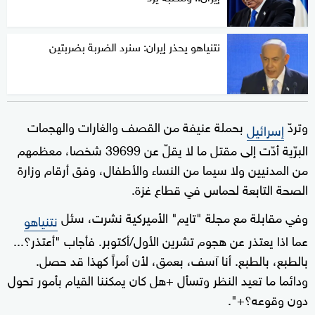
نتنياهو يحذر إيران: سنرد الضربة بضربتين
وتردّ
بحملة عنيفة من القصف والغارات والهجمات
إسرائيل
البرّية أدّت إلى مقتل ما لا يقلّ عن 39699 شخصا، معظمهم
من المدنيين ولا سيما من النساء والأطفال، وفق أرقام وزارة
الصحة التابعة لحماس في قطاع غزة.
وفي مقابلة مع مجلة "تايم" الأميركية نشرت، سئل
نتنياهو
عما اذا يعتذر عن هجوم تشرين الأول/أكتوبر. فأجاب "أعتذر؟...
بالطبع، بالطبع. أنا آسف، بعمق، لأن أمراً كهذا قد حصل.
ودائما ما تعيد النظر وتسأل +هل كان يمكننا القيام بأمور تحول
دون وقوعه؟+".