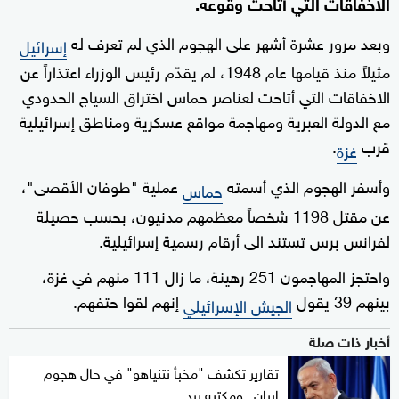
الاخفاقات التي أتاحت وقوعه.
وبعد مرور عشرة أشهر على الهجوم الذي لم تعرف له
إسرائيل
مثيلاً منذ قيامها عام 1948، لم يقدّم رئيس الوزراء اعتذاراً عن
الاخفاقات التي أتاحت لعناصر حماس اختراق السياج الحدودي
مع الدولة العبرية ومهاجمة مواقع عسكرية ومناطق إسرائيلية
قرب
.
غزة
وأسفر الهجوم الذي أسمته
عملية "طوفان الأقصى"،
حماس
عن مقتل 1198 شخصاً معظمهم مدنيون، بحسب حصيلة
لفرانس برس تستند الى أرقام رسمية إسرائيلية.
واحتجز المهاجمون 251 رهينة، ما زال 111 منهم في غزة،
بينهم 39 يقول
إنهم لقوا حتفهم.
الجيش الإسرائيلي
أخبار ذات صلة
تقارير تكشف "مخبأ نتنياهو" في حال هجوم
إيران.. ومكتبه يرد