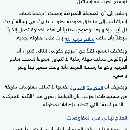
توسيع الحرب مع إسرائيل.
ويشير إلى أن المبعوثة الأميركية وصلت "برفقة ضباط
إسرائيليين إلى مناطق حدودية بجنوب لبنان"، في رسالة أرادت
تل أبيب إظهارها بوضوح، معتبراً أن هذه الخطوة تحمل إنذاراً
مبطناً بأن ملف
بات على الطاولة بجدية.
سلاح حزب الله
ويكشف السبع، نقلاً عن "مرجع حكومي لبناني كبير"، أن
أورتاغوس حملت مهلة زمنية لا تتجاوز أسبوعاً لسحب سلاح
الحزب، وهو ما وصفه المرجع بأنه وقت قصير جداً وغير
واقعي.
ويضيف أن
نفسها لا تملك معلومات دقيقة
الحكومة اللبنانية
عن مستودعات الحزب، وأن التواصل يجري عبر "الآلية الأميركية
– الإسرائيلية" التي تتطلب إجراءات مطوّلة.
انفتاح لبناني على المفاوضات
في موازاة ذلك، يؤكد السبع أن لبنان أبدى استعداداً لإجراء