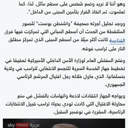
وهو أننا لا نريد وضع شخص على سطح مائل. لذا، كما
تعلمون، تم اتخاذ القرار بتأمين المبنى من الداخل".
ووجد تحليل أجرته صحيفة "واشنطن بوست" للصور
الملتقطة من الحدث أن أسطح المباني التي تمركزت فيها فرق
كانت أكثر ميْلا من أسطح المبنى الذي تمركز مطلق
القناصة
النار على ترامب فوقه.
وفتح المفتش العام لوزارة الأمن الداخلي الأميركية تحقيقا في
تخطيط جهاز الخدمة السرية للتجمع الانتخابي لترامب في ولاية
بنسلفانيا، الذي حاول خلاله رجل اغتيال المرشح الرئاسي
الجمهوري.
ويواجه الجهاز انتقادات لاذعة واتهامات بالفشل في منع
محاولة الاغتيال التي كادت تودي بحياة ترامب قبيل الانتخابات
الرئاسية، المقررة في نوفمبر المقبل.
0