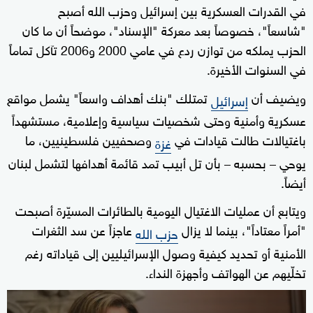
في القدرات العسكرية بين إسرائيل وحزب الله أصبح
"شاسعاً"، خصوصاً بعد معركة "الإسناد"، موضحاً أن ما كان
الحزب يملكه من توازن ردع في عامي 2000 و2006 تآكل تماماً
في السنوات الأخيرة.
ويضيف أن
تمتلك "بنك أهداف واسعاً" يشمل مواقع
إسرائيل
عسكرية وأمنية وحتى شخصيات سياسية وإعلامية، مستشهداً
باغتيالات طالت قيادات في
وصحفيين فلسطينيين، ما
غزة
يوحي – بحسبه – بأن تل أبيب تمد قائمة أهدافها لتشمل لبنان
أيضاً.
ويتابع أن عمليات الاغتيال اليومية بالطائرات المسيّرة أصبحت
"أمراً معتاداً"، بينما لا يزال
عاجزاً عن سد الثغرات
حزب الله
الأمنية أو تحديد كيفية وصول الإسرائيليين إلى قياداته رغم
تخلّيهم عن الهواتف وأجهزة النداء.
0