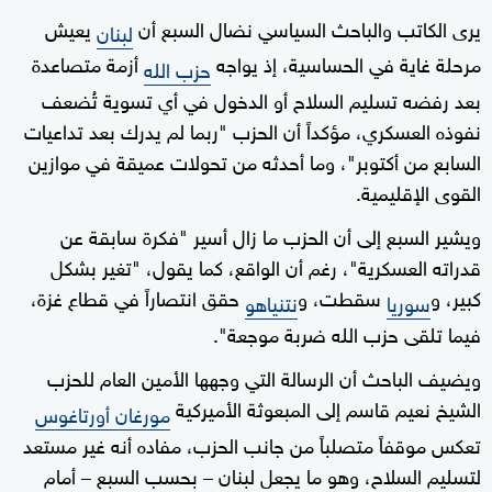
يرى الكاتب والباحث السياسي نضال السبع أن
يعيش
لبنان
مرحلة غاية في الحساسية، إذ يواجه
أزمة متصاعدة
حزب الله
بعد رفضه تسليم السلاح أو الدخول في أي تسوية تُضعف
نفوذه العسكري، مؤكداً أن الحزب "ربما لم يدرك بعد تداعيات
السابع من أكتوبر"، وما أحدثه من تحولات عميقة في موازين
القوى الإقليمية.
ويشير السبع إلى أن الحزب ما زال أسير "فكرة سابقة عن
قدراته العسكرية"، رغم أن الواقع، كما يقول، "تغير بشكل
كبير، و
سقطت، و
حقق انتصاراً في قطاع غزة،
سوريا
نتنياهو
فيما تلقى حزب الله ضربة موجعة".
ويضيف الباحث أن الرسالة التي وجهها الأمين العام للحزب
الشيخ نعيم قاسم إلى المبعوثة الأميركية
مورغان أورتاغوس
تعكس موقفاً متصلباً من جانب الحزب، مفاده أنه غير مستعد
لتسليم السلاح، وهو ما يجعل لبنان – بحسب السبع – أمام