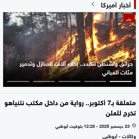
أخبار أميركا
عالم
حرائق واشنطن تتمدد.. إخلاء آلاف المنازل وتدمير
مئات المباني
متعلقة بـ7 أكتوبر.. رواية من داخل مكتب نتنياهو
تخرج للعلن
23 ديسمبر 2025 - 12:28 بتوقيت أبوظبي
l
وكالات - أبوظبي