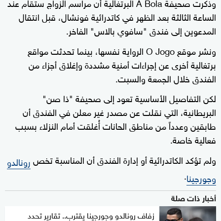
وذكرت صحيفة A Bola البرتغالية أن مراسم الزواج ستقام عند
الساعة الثالثة بعد الظهر في كاتدرائية فونشال، قبل انتقال
المدعوين إلى فندق "سافوي بالاس" الفاخر.
ونشر موقع O Jogo الرواية نفسها، بينما تحدثت مواقع
برتغالية أخرى عن إجراءات أمنية مشددة وإغلاق أجزاء من
الفندق خلال الجمعة والسبت.
لكن التفاصيل الأساسية تعود إلى صحيفة "ذا صن"
البريطانية، التي نقلت عن مصدر غير معلن في الفندق أن
طابقين وعدداً من مناطق الحانات أُغلقت أمام النزلاء بسبب
فعالية خاصة.
ولم تؤكد الكاتدرائية أو إدارة الفندق أن المناسبة تخص
رونالدو
.
وجورجينا
أخبار ذات صلة
زفاف رونالدو وجورجينا يقترب.. تقارير تحدد