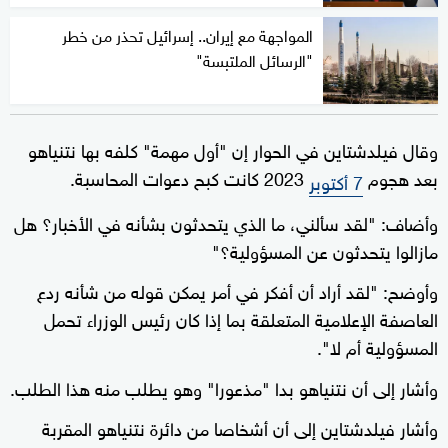
المواجهة مع إيران.. إسرائيل تحذر من خطر
"الرسائل الملتبسة"
وقال فيلدشتاين في الحوار إن "أول مهمة" كلفه بها نتنياهو
بعد هجوم
2023 كانت كبح دعوات المحاسبة.
7 أكتوبر
وأضاف: "لقد سألني، ما الذي يتحدثون بشأنه في الأخبار؟ هل
مازالوا يتحدثون عن المسؤولية؟"
وأوضح: "لقد أراد أن أفكر في أمر يمكن قوله من شأنه ردع
العاصفة الإعلامية المتعلقة بما إذا كان رئيس الوزراء تحمل
المسؤولية أم لا".
وأشار إلى أن نتنياهو بدا "مذعورا" وهو يطلب منه هذا الطلب.
وأشار فيلدشتاين إلى أن أشخاصا من دائرة نتنياهو المقربة