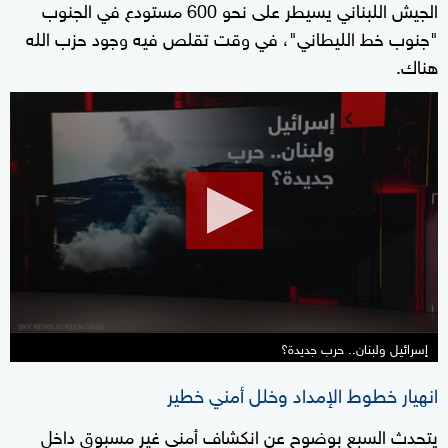
الجيش اللبناني يسيطر على نحو 600 مستودع في الجنوب
"جنوب خط الليطاني"، في وقت تقلص فيه وجود حزب الله
هناك.
0
seconds
of
8
minutes,
7
seconds
إسرائيل ولبنان.. حرب جديدة؟
انهيار خطوط الإمداد وخلل أمني خطير
يتحدث السبع بوضوح عن انكشاف أمني غير مسبوق داخل