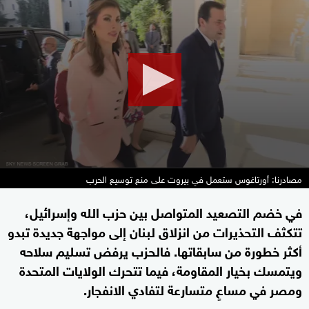
seconds
of
2
minutes,
47
seconds
مصادرنا: أورتاغوس ستعمل في بيروت على منع توسيع الحرب
في خضم التصعيد المتواصل بين حزب الله وإسرائيل،
تتكثف التحذيرات من انزلاق لبنان إلى مواجهة جديدة تبدو
أكثر خطورة من سابقاتها. فالحزب يرفض تسليم سلاحه
ويتمسك بخيار المقاومة، فيما تتحرك الولايات المتحدة
ومصر في مساعٍ متسارعة لتفادي الانفجار.