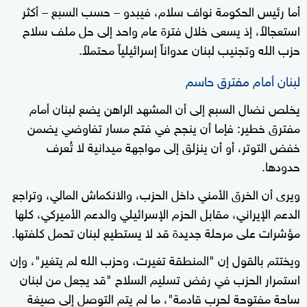
أما رئيس الحكومة نواف سلام، فيبدو – حسب السبع – أكثر
استعجالاً، إذ يسعى خلال فترة عام واحد إلى حل ملف سلاح
حزب الله وتجنيب لبنان عدواناً إسرائيلياً محتملاً.
لبنان أمام مفترق حاسم
يخلص نضال السبع إلى أن المشهد الراهن يضع لبنان أمام
مفترق خطير: فإما أن ينجح في فتح مسار تفاوضي يضمن
خفض التوتر، أو أن ينزلق إلى مواجهة ميدانية لا تُعرف
حدودها.
ويرى أن الخرق الأمني داخل الحزب، والانكماش المالي، وتراجع
الدعم الإيراني، مقابل الحزم الإسرائيلي والدعم الأميركي، كلها
مؤشرات على مرحلة جديدة قد لا يستطيع لبنان تحمل كلفتها.
ويختتم بالقول إن "المنطقة تغيرت، وحزب الله لم يتغير"، وإن
استمرار الحزب في رفض تسليم السلاح "قد يجعل من لبنان
ساحة مفتوحة لحرب قادمة"، ما لم يتم التوصل إلى صيغة