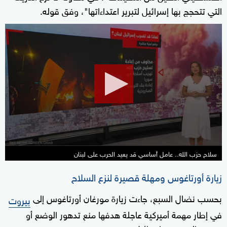
التي تتحجج بها إسرائيل لتبرير اعتداءاتها"، وفق قوله.
0
seconds
of
2
minutes,
12
seconds
سلاح حزب الله.. عامل أساسي قد يعيد الحرب على لبنان
زيارة أورتاغوس ومهلة قصيرة لنزع السلاح
بحسب نضال السبع، جاءت زيارة مورغان أورتاغوس إلى
بيروت
في إطار مهمة أميركية عاجلة هدفها منع تدهور الوضع أو