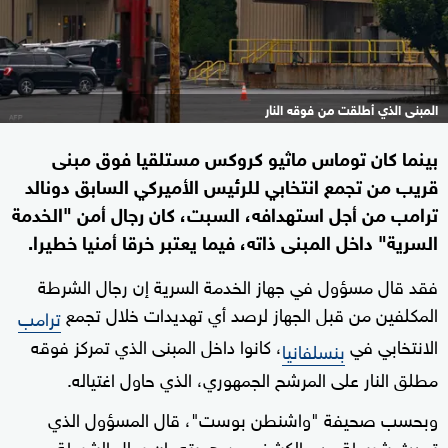
المبنى الذي أطلقت من فوقه النار
بينما كان توماس ماثيو كروكس مستلقيا فوق مبنى
قريب من تجمع انتخابي للرئيس الأميركي السابق دونالد
ترامب من أجل استهدافه، السبت، كان رجال أمن "الخدمة
السرية" داخل المبنى ذاته، فيما يعتبر خرقا أمنيا خطيرا.
فقد قال مسؤول في جهاز الخدمة السرية إن رجال الشرطة
المكلفين من قبل الجهاز لرصد أي تهديدات خلال تجمع
ترامب
الانتخابي في
، كانوا داخل المبنى الذي تمركز فوقه
بنسلفانيا
مطلق النار على المرشح الجمهوري، الذي حاول اغتياله.
وبحسب صحيفة "واشنطن بوست"، قال المسؤول الذي
تحدث شريطة عدم الكشف عن هويته، إن رجال الشرطة