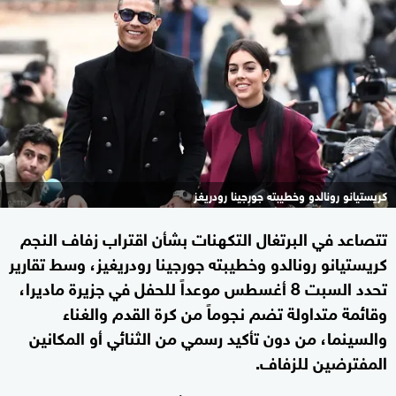
كريستيانو رونالدو وخطيبته جورجينا رودريغز
تتصاعد في البرتغال التكهنات بشأن اقتراب زفاف النجم
كريستيانو رونالدو وخطيبته جورجينا رودريغيز، وسط تقارير
تحدد السبت 8 أغسطس موعداً للحفل في جزيرة ماديرا،
وقائمة متداولة تضم نجوماً من كرة القدم والغناء
والسينما، من دون تأكيد رسمي من الثنائي أو المكانين
المفترضين للزفاف.