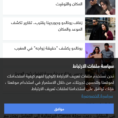
المكان والتوقيت
زفاف رونالدو وجورجينا يقترب.. تقارير تكشف
الموعد والمكان
رونالدو يكشف "حقيقة زواجه" في المغرب
سياسة ملفات الارتباط
ميسي يختار مدينة عربية لقضاء شهر العسل
نحن نستخدم ملفات تعريف الارتباط (كوكيز) لفهم كيفية استخدامك
لموقعنا ولتحسين تجربتك. من خلال الاستمرار في استخدام موقعنا ،
فإنك توافق على استخدامنا لملفات تعريف الارتباط.
سياسية الخصوصية
رواية واحدة تتكرر
موافق
في المقابل، دعت مجلة Caras البرتغالية إلى التعامل بحذر مع