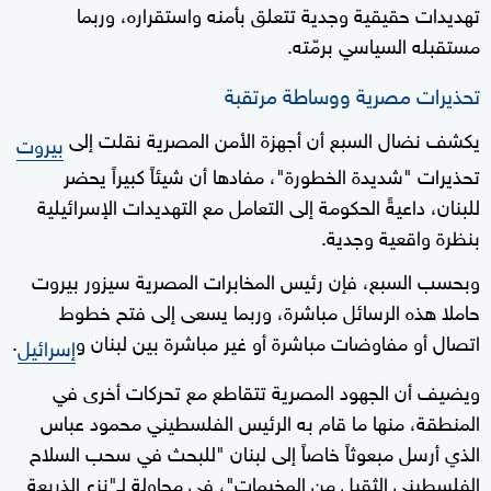
تهديدات حقيقية وجدية تتعلق بأمنه واستقراره، وربما
مستقبله السياسي برمّته.
تحذيرات مصرية ووساطة مرتقبة
يكشف نضال السبع أن أجهزة الأمن المصرية نقلت إلى
بيروت
تحذيرات "شديدة الخطورة"، مفادها أن شيئاً كبيراً يحضر
للبنان، داعيةً الحكومة إلى التعامل مع التهديدات الإسرائيلية
بنظرة واقعية وجدية.
وبحسب السبع، فإن رئيس المخابرات المصرية سيزور بيروت
حاملا هذه الرسائل مباشرة، وربما يسعى إلى فتح خطوط
اتصال أو مفاوضات مباشرة أو غير مباشرة بين لبنان و
.
إسرائيل
ويضيف أن الجهود المصرية تتقاطع مع تحركات أخرى في
المنطقة، منها ما قام به الرئيس الفلسطيني محمود عباس
الذي أرسل مبعوثاً خاصاً إلى لبنان "للبحث في سحب السلاح
الفلسطيني الثقيل من المخيمات"، في محاولة لـ"نزع الذريعة