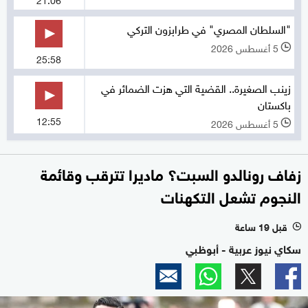
"السلطان المصري" في طرابزون التركي
5 أغسطس 2026
l
25:58
زينب الصغيرة.. القضية التي هزت الضمائر في
باكستان
12:55
5 أغسطس 2026
l
زفاف رونالدو السبت؟ ماديرا تترقب وقائمة
النجوم تشعل التكهنات
قبل 19 ساعة
l
سكاي نيوز عربية - أبوظبي