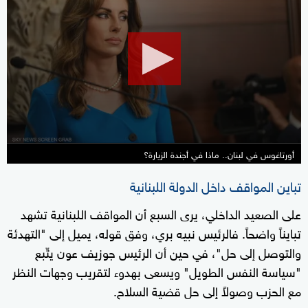
seconds
of
26
minutes,
24
seconds
أورتاغوس في لبنان.. ماذا في أجندة الزيارة؟
تباين المواقف داخل الدولة اللبنانية
على الصعيد الداخلي، يرى السبع أن المواقف اللبنانية تشهد
تبايناً واضحاً. فالرئيس نبيه بري، وفق قوله، يميل إلى "التهدئة
والتوصل إلى حل"، في حين أن الرئيس جوزيف عون يتّبع
"سياسة النفس الطويل" ويسعى بهدوء لتقريب وجهات النظر
مع الحزب وصولاً إلى حل قضية السلاح.