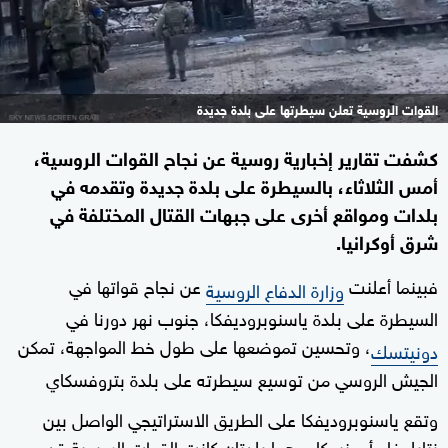
القوات الروسية تعلن سيطرتها على بلدة جديدة
كشفت تقارير إخبارية روسية عن نجاح القوات الروسية،
أمس الثلاثاء، بالسيطرة على بلدة جديدة وتقدمه في
بلدات ومواقع أخرى على جبهات القتال المختلفة في
شرق أوكرانيا.
فبينما أعلنت
عن نجاح قواتها في
وزارة الدفاع الروسية
السيطرة على بلدة ياسنوبروديفكا، جنوب نهر دورنا في
، وتحسين تموضعها على طول خط المواجهة، تمكن
دونيتسك
الجيش الروسي من توسيع سيطرته على بلدة بتروفسكاي
وتقع ياسنوبروديفكا على الطريق الاستراتيجي الواصل بين
نتايلوفا وأومنسكا، وهما بلدتان كانت القوات الروسية قد