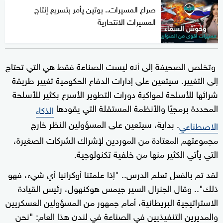
صراع المسيرات.. بوتين يأمر بتسريع إنتاج
المسيرات الانتحارية
وتخلص الصحيفة إلى أنه ليست الصناعة فقط هي التي تحتاج
إلى التغيير. سيتعين على إدارات الدفاع الحكومية تغيير طريقة
شرائها للأسلحة لمواكبة دورات التطوير الأسرع بكثير للأسلحة
المحددة برمجيًا والأنظمة المستقلة التي يقودها
الذكاء
. بداية، سيتعين على المسؤولين النظر خارج
الاصطناعي
مجموعتهم المعتادة من الموردين لإشراك الشركات الصغيرة،
التي يأتي الكثير منها من خلفية تكنولوجية.
لقد تم بالفعل تعلم الدرس.. "إذا علمتنا أوكرانيا أي شيء، فهو
ذلك".. وقال الجنرال السير جيمس هوكنهول، رئيس القيادة
الاستراتيجية البريطانية، أمام جمهور من المسؤولين العسكريين
والمديرين التنفيذيين في الصناعة في لندن هذا العام: "نحن