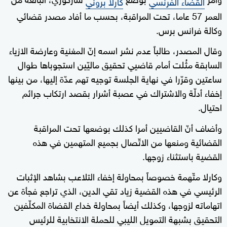
القضاء الفرنسي
كارلا بروني
العمر 57 عاما، تحت المراقبة، بحسب ما أفاد مصدر قضائي
وكالة فرانس برس.
وقال المصدر، طالباً عدم نشر اسمه إنّ المغنية وعارضة الازياء
السابقة مثُلت أمام قاضيي تحقيق ماليّين استجوباها طوال
ساعتين وقرّرا في نهاية الجلسة توجيه تهم عدّة إليها، من بينها
إخفاء أدلّة والاشتراك في عصبة أشرار بقصد ارتكاب جرائم
احتيال.
وأضاف أنّ القاضيين أمرا كذلك بوضعها تحت المراقبة
القضائية ومنعها من الاتّصال بجميع المتهمين في هذه
القضية باستثناء زوجها.
وكارلا متّهمة خصوصاً بمحاولة إخفاء التلاعب بشاهد الإثبات
الرئيسي في هذه القضية زياد تقي الدين، الذي تراجع فجأة عن
اتهاماته لزوجها، وكذلك أيضاً بمحاولة خداع القضاة المكلّفين
التحقيق بشبهة التمويل الليبي للحملة الانتخابية للرئيس