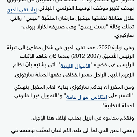
بهدف تغيير موقف الوسيط الفرنسي-اللبناني
زياد تقي الدين
خلال مقابلة نظمتها ميشيل مارشان الملقّبة "ميمي" والتي
تملك وكالة "بست إيمدج" وهي صديقة لكارلا بروني-
ساركوزي.
وفي نهاية 2020، عمد تقي الدين في شكل مفاجئ الى تبرئة
الرئيس الأسبق (2007-2012) بعدما كان شاهد الإثبات
الرئيسي في قضية "
" التي يشتبه بأنّ نظام
الأموال الليبية
الزعيم الليبي الراحل معمر القذافي دفعها لحملة ساركوزي.
ومن المقرر أن يحاكم ساركوزي بداية العام المقبل بتهمتي
"التستر على
" و"التمويل غير القانوني
اختلاس اموال عامة
لحملة انتخابية".
وتقدّم محاموه في أبريل بطلب لإلغاء هذا الإجراء.
وتقي الدين الذي لجأ إلى بلده الأم لبنان لتجنّب توقيفه في