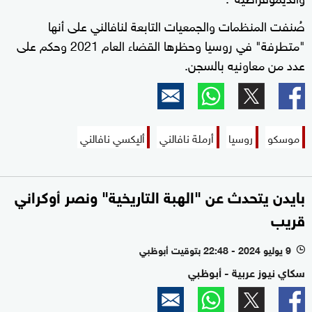
صُنفت المنظمات والجمعيات التابعة لنافالني على أنها
"متطرفة" في روسيا وحظرها القضاء العام 2021 وحكم على
عدد من معاونيه بالسجن.
موسكو
روسيا
أرملة نافالني
أليكسي نافالني
بايدن يتحدث عن "الهبة التاريخية" ونصر أوكراني
قريب
9 يوليو 2024 - 22:48 بتوقيت أبوظبي
l
سكاي نيوز عربية - أبوظبي