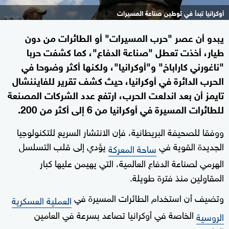
أوكرانيا تبدأ في توطين صناعة المسيرات
يبدو أن عصر "حرب المسيرات" أو الطائرات من دون
طيار، أخذت تعطل "صناعة الدفاع"، كما كشفت حربا
"ناغورني كاراباخ" و"أوكرانيا"، ولكنها أكثر وضوحا في
الحرب الدائرة في أوكرانيا، حيث كشف تقرير للفايننشال
تايمز أن بعد اندلعت الحرب، ارتفع عدد الشركات المصنعة
للطائرات المسيرة في أوكرانيا من 6 إلى أكثر من 200.
ووفقا للصحيفة البريطانية، فإن الانتشار السريع للتكنولوجيا
الجديدة القوية في
يؤدي إلى قلب التسلسل
ساحة المعركة
الهرمي لصناعة الدفاع العالمية، التي يهيمن عليها كبار
المقاولين منذ فترة طويلة.
وتضيف أن استخدام الطائرات المسيرة في
العملية العسكرية
الخاصة في أوكرانيا تصاعد بسرعة في العامين
الروسية