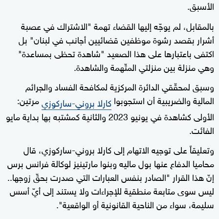
الأسبق.
بالمقابل، لم يوجّه إليها القضاء تهمة "الاشتراك في عصبة
أشرار بقصد رشوة موظفين قضائيين أجانب في لبنان" بل
اكتفى باعتبارها على هذا الصعيد "شاهدة تحظى بمساعدة"
وهي منزلة بين منزلتي المتّهمة والشاهدة.
وسبق لمحقّقي الدائرة المركزية لمكافحة الفساد والجرائم
المالية والضريبية أن استجوبوا
مرتين:
كارلا بروني-ساركوزي
الأولى كشاهدة في يونيو 2023 والثانية كمشتبه بها بداية مايو
الفائت.
وتعليقاً على توجيه الاتهام إلى كارلا بروني-ساركوزي، قال
محاميا الدفاع عنها بول ماليه وبنوا مارتينيز لوكالة فرانس برس
إنّ هذا القرار "الصادر بنفس العبارات التي صدرت بحقّ زوجها..
ليس سوى متابعة منطقية للإجراءات ولا يستند إلى أيّ أسس
سليمة، سواء من الناحية القانونية أو الواقعية".