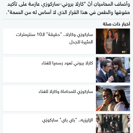
وأضاف المحاميان أنّ "كارلا بروني-ساركوزي عازمة على تأكيد
حقوقها والطعن في هذا القرار الذي لا أساس له من الصحة".
أخبار ذات صلة
ساركوزي وكارلا.. "حقيقة" الـ10 سنتيمترات
المثيرة للجدل
كارلا بروني تعود رسميا للغناء
ساركوزي للمحاماة وكارلا للغناء
الإليزيه.. "باي باي" ساركوزي