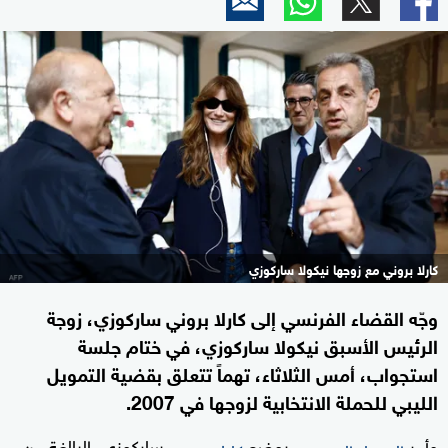
كارلا بروني مع زوجها نيكولا ساركوزي
وجّه القضاء الفرنسي إلى كارلا بروني ساركوزي، زوجة
الرئيس الأسبق نيكولا ساركوزي، في ختام جلسة
استجواب، أمس الثلاثاء، تهماً تتعلق بقضية التمويل
الليبي للحملة الانتخابية لزوجها في 2007.
وأمر
بوضع
ساركوزي، البالغة من