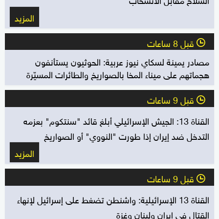
المزيد
قبل 8 ساعات
l
مصادر يمينة لسكاي نيوز عربية: الحوثيون يستأنفون
هجماتهم على ميناء المخا بالصواريخ والطائرات المسيّرة
قبل 9 ساعات
l
القناة 13: الجيش الإسرائيلي أبلغ قائد "سنتكوم" بعزمه
التدخل ضد إيران إذا طورت "النووي" أو الصواريخ
المزيد
قبل 9 ساعات
l
القناة 13 الإسرائيلية: واشنطن تضغط على إسرائيل لإنهاء
القتال في إيران ولبنان وغزة