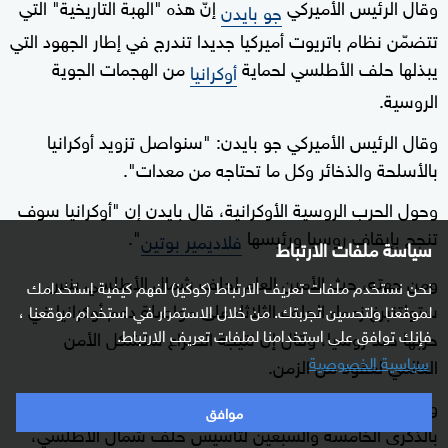
وقال الرئيس الأميركي
إنّ هذه "الهبة التاريخية" التي
جو بايدن
تتضمّن نظام باتريوت أميركيا جديدا تندرج في إطار الجهود التي
يبذلها حلف الأطلسي لحماية
من الهجمات الجوية
أوكرانيا
الروسية.
وقال الرئيس الأميركي جو بايدن: "سنواصل تزويد أوكرانيا
بالأسلحة والذخائر وكل ما تحتاجه من معدات".
وحول الحرب الروسية الأوكرانية، قال بايدن إن "أوكرانيا سوف
تنجح بإيقاف روسيا ورئيسها
".
فلاديمير بوتين
سياسة ملفات الارتباط
ومن جهته، حث الأمين العام لحلف شمال الأطلسي ينس
نحن نستخدم ملفات تعريف الارتباط (كوكيز) لفهم كيفية استخدامك
ستولتنبرغ زعماء الحلف الثلاثاء على مواصلة دعم أوكرانيا في
لموقعنا ولتحسين تجربتك. من خلال الاستمرار في استخدام موقعنا ،
فإنك توافق على استخدامنا لملفات تعريف الارتباط.
حربها ضد روسيا، وقال إن نتيجة الصراع ستشكل الأمن
سياسية الخصوصية
العالمي لعقود من الزمن.
وفي بداية قمة في العاصمة الأميركية واشنطن للاحتفال
موافق
بالذكرى الخامسة والسبعين لتأسيس حلف شمال الأطلسي،