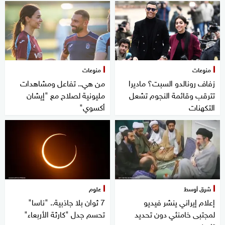
منوعات
منوعات
زفاف رونالدو السبت؟ ماديرا
من هي.. تفاعل ومشاهدات
تترقب وقائمة النجوم تشعل
مليونية لصلاح مع "إيشان
التكهنات
أكسوي"
شرق أوسط
علوم
إعلام إيراني ينشر فيديو
7 ثوان بلا جاذبية.. "ناسا"
لمجتبى خامنئي دون تحديد
تحسم جدل "كارثة الأربعاء"