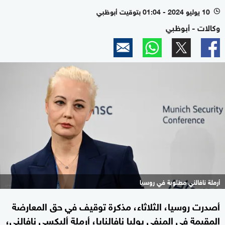
10 يوليو 2024 - 01:04 بتوقيت أبوظبي
l
وكالات - أبوظبي
أرملة نافالني مطلوبة في روسيا
أصدرت روسيا، الثلاثاء، مذكرة توقيف في حق المعارضة
المقيمة في المنفى يوليا نافالنايا، أرملة أليكسي نافالني،