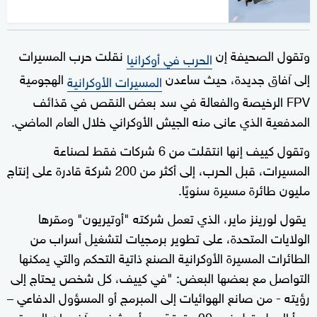
وتقول الصحيفة إن
نقلت حرب المسيرات
الحرب في أوكرانيا
إلى آفاق جديدة، حيث ساعدن
الهجومية
المسيرات الأوكرانية
FPV الرخيصة والفعالة في سد بعض النقص في قذائف
المدفعية الذي عانى منه الجيش الأوكراني خلال العام الماضي.
وتقول كييف إنها انتقلت من 6 شركات فقط لصناعة
المسيرات، قبل الحرب، إلى أكثر من 200 شركة قادرة على إنتاج
مليون طائرة مسيرة سنويًا.
يقول لورينز ماير، الذي تعمل شركته "أوتيريون" ومقرها
الولايات المتحدة، على تطوير برمجيات لتشغيل أسراب من
الطائرات المسيرة الأوكرانية الصنع ذاتية التحكم والتي يمكنها
التواصل مع بعضها البعض: "في كييف، كل شخص يحتاج إلى
رؤيته - من صانع الهوائيات إلى المبرمج أو المسؤول الدفاعي –
يبدأ العمل قبل نحو 20 دقيقة من أي شخص آخر.. إن الدورة