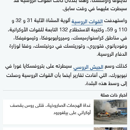
سيطرت عليهما في وقت سابق.
واستهدفت
ألوية المشاة الآلية 31 و 32 و
القوات الروسية
110 و 59، وكتيبة الاستطلاع 132 التابعة للقوات الأوكرانية،
في مناطق كراسنوارميسك، وميروليوبوفكا، وتيموفيفكا،
وفوديانوي فتوروي، وتوريتسك في دونيتسك، وفقا لوزارة
الدفاع الروسية.
كذلك وسع
سيطرته على بتروفسكايا غورا في
الجيش الروسي
نيويورك، التي أفادت تقارير أيضا بأن القوات الروسية وصلت
إلى وسط هذه البلدة.
أخبار ذات صلة
غداة الهجمات الصاروخية.. قتلى روس بقصف
أوكراني على بيلغورود