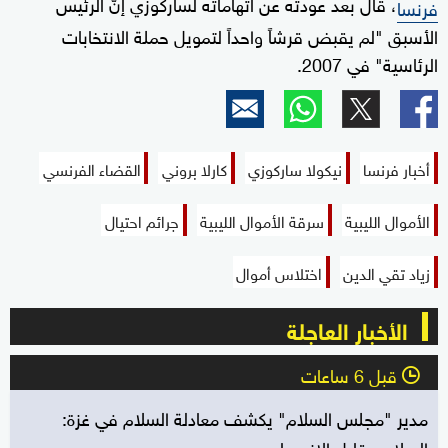
، قال بعد عودته عن اتهاماته لساركوزي إنّ الرئيس
فرنسا
الأسبق "لم يقبض قرشاً واحداً لتمويل حملة الانتخابات
الرئاسية" في 2007.
أخبار فرنسا
نيكولا ساركوزي
كارلا بروني
القضاء الفرنسي
الأموال الليبية
سرقة الأموال الليبية
جرائم احتيال
زياد تقي الدين
اختلاس أموال
الأخبار العاجلة
قبل 6 ساعات
l
مدير "مجلس السلام" يكشف معادلة السلام في غزة:
السلاح مقابل الانسحاب