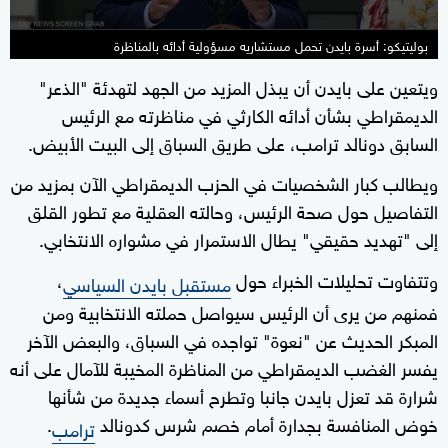
بوليتيكو: أسرة بايدن تحمل مستشاريه مسؤولية أدائه بالمناظرة
ويتعين على بايدن أن يبذل المزيد من الجهد لتهدئة "الذعر"
الديمقراطي بشأن أدائه الكارثي في مناظرته مع الرئيس
السابق دونالد ترامب، على طريق السباق إلى البيت الأبيض.
ويطالب كبار الشخصيات في الحزب الديمقراطي الآن بمزيد من
التفاصيل حول صحة الرئيس، وحالته العقلية مع تطور القلق
إلى "تهديد حقيقي" يطال الاستمرار في مشواره الانتخابي.
وتتفاوت تحليلات الخبراء حول
،
مستقبل بايدن السياسي
فمنهم من يرى أن الرئيس سيواصل حملته الانتخابية ومن
المبكر الحديث عن "نعوة" تواجده في السباق، والبعض الآخر
يفسر الغضب الديمقراطي من المناظرة المخيبة للآمال على أنه
شرارة قد تعزل بايدن جانبا وتطرح أسماء جديدة من شأنها
خوض المنافسة بجدارة أمام خصم شرس كدونالد
.
ترامب