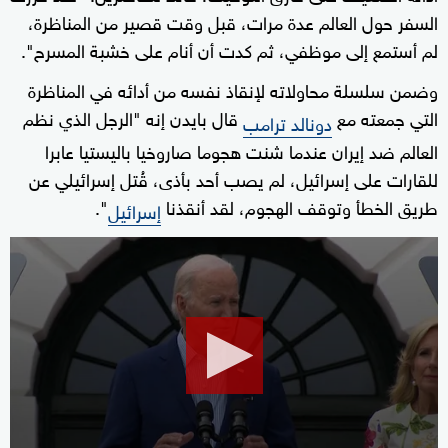
السفر حول العالم عدة مرات، قبل وقت قصير من المناظرة،
لم أستمع إلى موظفي، ثم كدت أن أنام على خشبة المسرح".
وضمن سلسلة محاولاته لإنقاذ نفسه من أدائه في المناظرة
التي جمعته مع
قال بايدن إنه "الرجل الذي نظم
دونالد ترامب
العالم ضد إيران عندما شنت هجوما صاروخيا باليستيا عابرا
للقارات على إسرائيل، لم يصب أحد بأذى، قُتل إسرائيلي عن
طريق الخطأ وتوقف الهجوم، لقد أنقذنا
".
إسرائيل
0
seconds
of
2
minutes,
34
seconds