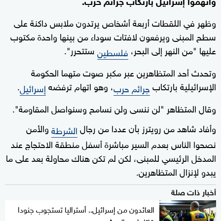
واتهموا إسرائيل بارتكاب جرائم حرب.
وظهر في اللقطات أربعة أشخاص يرتدون ملابس داكنة على
سطح المبنى ويرفعون لافتات سوداء من بينها واحدة مكتوب
عليها "من النهر إلى البحر،
ستتحرر".
فلسطين
وتحدث أحد المتظاهرين عبر مكبر صوت متهما الحكومة
الإسرائيلية بارتكاب
، وهو اتهام ترفضه
.
جرائم حرب
إسرائيل
وقال المتظاهر "لن ننسى ولن نسامح وسنواصل المقاومة".
وأفاد شاهد من رويترز بأن عددا من رجال
والأمن
الشرطة
نصحوا الناس بعدم السير مباشرة أسفل منطقة الاحتجاج عند
المدخل الرئيسي للمبنى، لكن لم تكن هناك محاولة بعد على ما
يبدو لإنزال المتظاهرين.
أخبار ذات صلة
العائدون من إسرائيل.. أستراليا تستجوب جنودا
قاتلوا مع الجيش