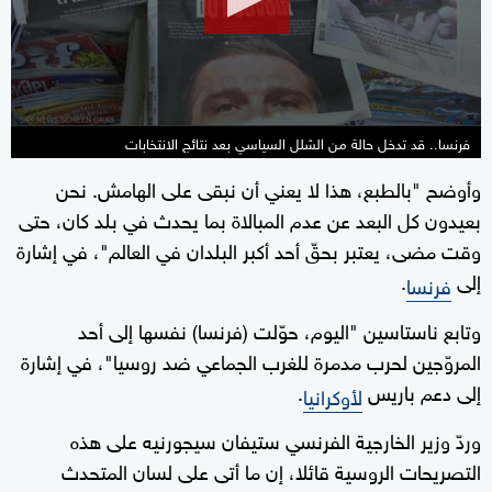
48
seconds
فرنسا.. قد تدخل حالة من الشلل السياسي بعد نتائج الانتخابات
وأوضح "بالطبع، هذا لا يعني أن نبقى على الهامش. نحن
بعيدون كل البعد عن عدم المبالاة بما يحدث في بلد كان، حتى
وقت مضى، يعتبر بحقّ أحد أكبر البلدان في العالم"، في إشارة
إلى
.
فرنسا
وتابع ناستاسين "اليوم، حوّلت (فرنسا) نفسها إلى أحد
المروّجين لحرب مدمرة للغرب الجماعي ضد روسيا"، في إشارة
إلى دعم باريس
.
لأوكرانيا
وردّ وزير الخارجية الفرنسي ستيفان سيجورنيه على هذه
التصريحات الروسية قائلا، إن ما أتى على لسان المتحدث