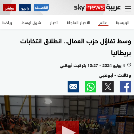
راديو
مباشر
الرئيسية
عالم
الأخبار العاجلة
أخبار
شرق أوسط
رياضة
وسط تفاؤل حزب العمال.. انطلاق انتخابات
بريطانيا
4 يوليو 2024 - 10:27 بتوقيت أبوظبي
l
وكالات - أبوظبي
0
seconds
of
2
minutes,
4
seconds