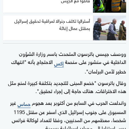
أستراليا تكلف جنرالا لمراقبة تحقيق إسرائيل
بمقتل عمال إغاثة
ووصف جيمس باترسون المتحدث باسم وزارة الشؤون
الداخلية في منشور على منصة
الاحتجاج بأنه "انتهاك
إكس
خطير لأمن البرلمان".
وقال باترسون "خضع المبنى للتجديد بتكلفة كبيرة لمنع مثل
هذه الاختراقات. هناك حاجة إلى إجراء تحقيق".
واندلعت الحرب في السابع من أكتوبر بعد هجوم
غير
حماس
المسبوق على جنوب إسرائيل الذي أسفر عن مقتل 1195
شخصا، معظمهم من المدنيين، وفقا لتعداد لوكالة فرانس
برس استنادا إلى مصادر إسرائيلية رسمية.