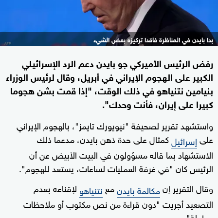
بدا بايدن في المناظرة فاقدا تركيزه بعض الشيء
رفض الرئيس الأميركي جو بايدن دعم الرد الإسرائيلي
الكبير على الهجوم الإيراني في أبريل، وقال لرئيس الوزراء
بنيامين نتنياهو في ذلك الوقت، "إذا قمت بشن هجوما
كبيرا على إيران، فأنت وحدك".
واستشهد تقرير لصحيفة "نيويورك تايمز"، بالهجوم الإيراني
على
كمثال على حدة ذهن بايدن، مدعما ذلك
إسرائيل
الاستشهاد بما قاله مسؤولون في البيت الأبيض عن أن
الرئيس كان "في غرفة العمليات لساعات، يستعد للهجوم".
وقال التقرير إن
مع
لإقناعه بعدم
مكالمة بايدن
نتنياهو
التصعيد أجريت "دون قراءة من نص مكتوب أو ملاحظات
مطولة".