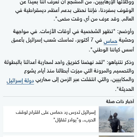
ووكلائها الإرهابيين، من المشجع أن نعرف أننا بعيدًا عن
الوقوف بمفردنا، فإننا نحظى بدعم أعظم ديمقراطية في
العالم. وقد عرف من أي وقت مضى".
وأوضح: "تظهر الشخصية في أوقات الأزمات. في مواجهة
وحشية
في 7 أكتوبر، تماسك شعب إسرائيل بأعمق
حماس
أسس كياننا الوطني".
وذكر نتنياهو: "لقد نهضنا كفريق واحد لمحاربة أعدائنا بالبطولة
والتصميم والمرونة التي ميزت أبطالنا منذ أيام يشوع
والمكابيين، والتي انتقلت عبر الزمن إلى محاربي
دولة إسرائيل
الحديثة".
أخبار ذات صلة
إسرائيل تدرس رد حماس على اقتراح لوقف
الحرب.. و"بوادر تفاؤل"