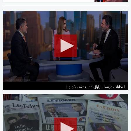
0
seconds
of
8
minutes,
13
seconds
انتخابات فرنسا.. زلزال قد يعصف بأوروبا
0
seconds
of
1
minute,