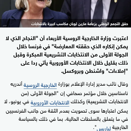
حقق التجمع الوطني بزعامة مارين لوبان مكاسب كبيرة بالانتخابات
اعتبرت وزارة الخارجية الروسية الأربعاء أن "النجاح الذي لا
يمكن إنكاره الذي حققته المعارضة" في فرنسا خلال
الجولة الأولى من الانتخابات التشريعية المبكرة وقبل
ذلك بقليل خلال الانتخابات الأوروبية يأتي ردا على
"إملاءات" واشنطن وبروكسل.
وقال نائب مدير إدارة الإعلام بوزارة
أندريه
الخارجية الروسية
ناستاسين خلال مؤتمر صحافي إن "الجولة الأولى (من
الانتخابات التشريعية) وكذلك
في يونيو، لا
الانتخابات الأوروبية
يمكن اعتبارها سوى تصويت بعدم الثقة من جانب الفرنسيين
في ما يتعلق بالسلطات الحالية، بما في ذلك بالسياسة
الخارجية
".
لباريس