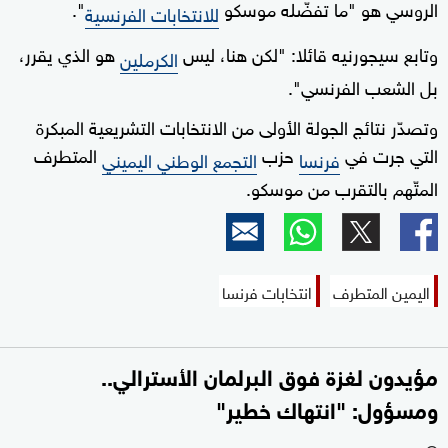
الروسي هو "ما تفضّله موسكو
".
للانتخابات الفرنسية
وتابع سيجورنيه قائلا: "لكن هنا، ليس
هو الذي يقرر،
الكرملين
بل الشعب الفرنسي".
وتصدّر نتائج الجولة الأولى من الانتخابات التشريعية المبكرة
التي جرت في
حزب
المتطرف
فرنسا
التجمع الوطني اليميني
المتّهم بالتقرب من موسكو.
اليمين المتطرف
انتخابات فرنسا
مؤيدون لغزة فوق البرلمان الأسترالي..
ومسؤول: "انتهاك خطير"