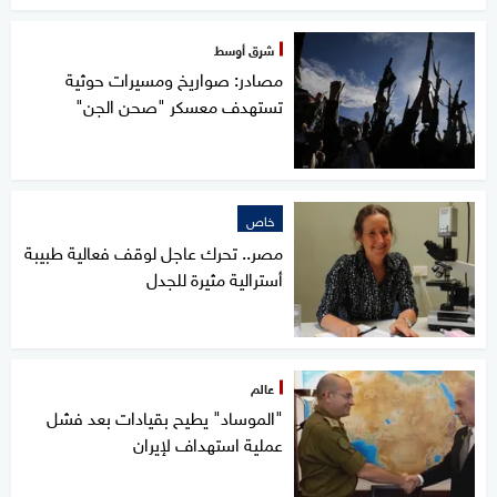
شرق أوسط
مصادر: صواريخ ومسيرات حوثية
تستهدف معسكر "صحن الجن"
خاص
مصر.. تحرك عاجل لوقف فعالية طبيبة
أسترالية مثيرة للجدل
عالم
"الموساد" يطيح بقيادات بعد فشل
عملية استهداف لإيران