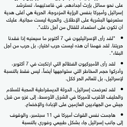
على نحو مماثل بإرث أجدادهم. في قاعدتيهما، تسترشد
إسرائيل وأميركا بنفس الرؤية المزدوجة. الحرية هي أغلى هدية
ستعرفها البشرية على الإطلاق. والحرية ليست مجانية. عليك
أن تكون على استعداد للقتال من أجل ذلك".
"لقد رأى الإسرائيليون في 7 أكتوبر ما سيعنيه إذا فقدنا
حريتنا. لقد فهمنا أن هذه ليست حرب اختيار، بل حرب من أجل
البقاء".
لقد رأى الأميركيون الفظائع التي ارتكبت في 7 أكتوبر،
وأدركوا حجم المخاطر التي ستواجهها أيضاً، ليس فقط بالنسبة
لإسرائيل، بل للعالم الحر ككل.
لقد تعرضت إسرائيل، الدولة الديمقراطية المحبة للسلام
والحليف الأقرب لأميركا في الشرق الأوسط، إلى غزو من قبل
جيش من الجهاديين العازمين على الإبادة والإخضاع.
هاجمت نفس القوات أميركا في 11 سبتمبر، والوقوف
إلى جانب إسرائيل جاء بشكل طبيعي وفوري بالنسبة