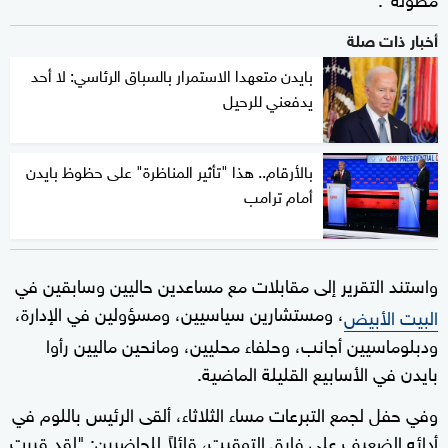
أخبار ذات صلة
بايدن متعهدا الاستمرار بالسباق الرئاسي: لا أحد
يدفعني للرحيل
بالأرقام.. هذا "تأثير المناظرة" على حظوظ بايدن
أمام ترامب
واستند التقرير إلى مقابلات مع مساعدين حاليين وسابقين في
، ومستشارين سياسيين، ومسؤولين في الإدارة،
البيت الأبيض
ودبلوماسيين أجانب، وحلفاء محليين، ومانحين ماليين رأوا
بايدن في الأسابيع القليلة الماضية.
وفي حفل لجمع التبرعات مساء الثلاثاء، ألقى الرئيس باللوم في
أدائه الضعيف على فارق التوقيت، قائلاً للحاضرين: "لقد قررت