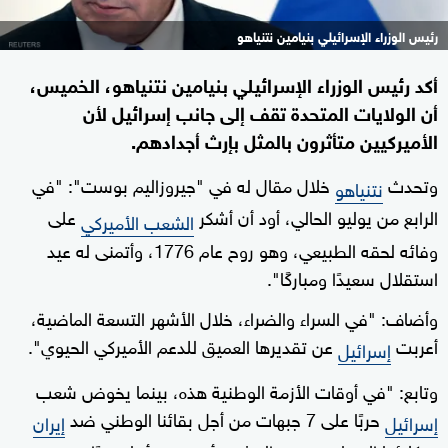
رئيس الوزراء الإسرائيلي بنيامين نتنياهو
أكد رئيس الوزراء الإسرائيلي بنيامين نتنياهو، الخميس،
أن الولايات المتحدة تقف إلى جانب إسرائيل لأن
الأميركيين متأثرون بالمثل بإرث أجدادهم.
وتحدث
خلال مقال له في "جيروزاليم بوست": "في
نتنياهو
الرابع من يوليو الحالي، أود أن أشكر
على
الشعب الأميركي
وفائه لحقه الطبيعي، وهو روح عام 1776، وأتمنى له عيد
استقلال سعيدًا ومباركًا".
وأضاف: "في السراء والضراء، خلال الأشهر التسعة الماضية،
أعربت
عن تقديرها العميق للدعم الأميركي الحيوي".
إسرائيل
وتابع: "في أوقات الأزمة الوطنية هذه، بينما يخوض شعب
حربًا على 7 جبهات من أجل بقائنا الوطني ضد
إسرائيل
إيران