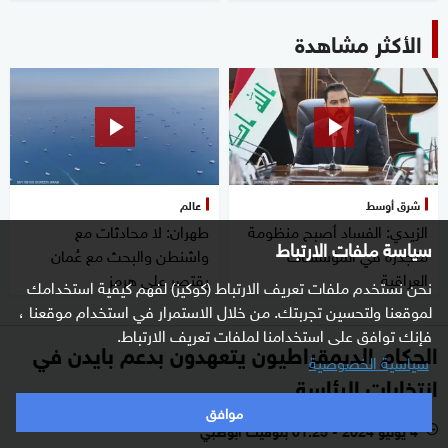
الأكثر مشاهدة
شرق أوسط
عالم
الزيدي: الفساد أصبح منظومة
طهران: لا محادثات مع
سياسة ملفات الارتباط
متجذرة في المؤسسات
واشنطن والبحث مع عُمان
العراقية
يقتصر على هرمز
نحن نستخدم ملفات تعريف الارتباط (كوكيز) لفهم كيفية استخدامك
لموقعنا ولتحسين تجربتك. من خلال الاستمرار في استخدام موقعنا ،
فإنك توافق على استخدامنا لملفات تعريف الارتباط.
الحكام الديمقراطيون يتعهدون بدعم بايدن في
سياسية الخصوصية
انتخابات الرئاسة
موافق
4 يوليو 2024 - 01:25 بتوقيت أبوظبي
l