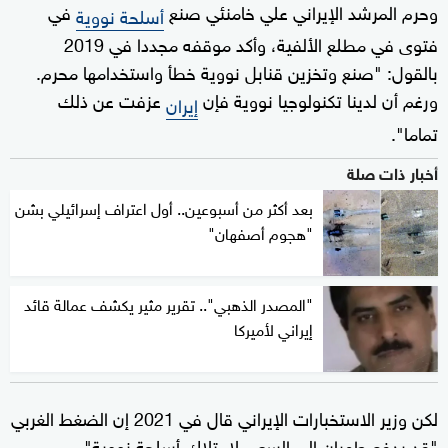
وحرم المرشد الإيراني علي خامنئي صنع
في
أسلحة نووية
فتوى في مطلع الألفية، وأكد موقفه مجددا في 2019
بالقول: "صنع وتخزين قنابل نووية خطأ واستخدامها محرم.
ورغم أن لدينا تكنولوجيا نووية فإن
عزفت عن ذلك
إيران
تماما".
أخبار ذات صلة
بعد أكثر من أسبوعين.. أول اعتراف إسرائيلي بشن
"هجوم أصفهان"
"المصدر الذهبي".. تقرير مثير يكشف عمالة قائد
إيراني لأميركا
لكن وزير الاستخبارات الإيراني قال في 2021 إن الضغط الغربي
"قد يدفع طهران إلى السعي لامتلاك أسلحة نووية".