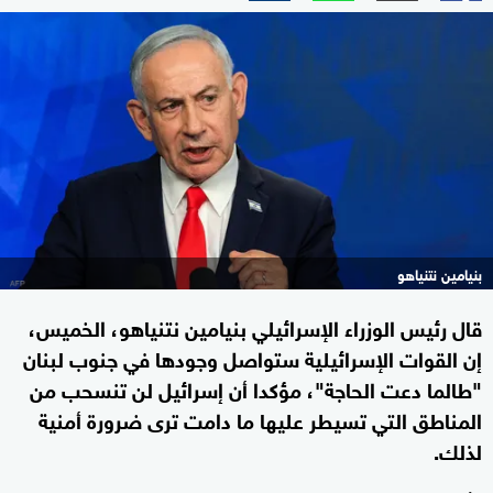
بنيامين نتنياهو
قال رئيس الوزراء الإسرائيلي بنيامين نتنياهو، الخميس،
إن القوات الإسرائيلية ستواصل وجودها في جنوب لبنان
"طالما دعت الحاجة"، مؤكدا أن إسرائيل لن تنسحب من
المناطق التي تسيطر عليها ما دامت ترى ضرورة أمنية
لذلك.