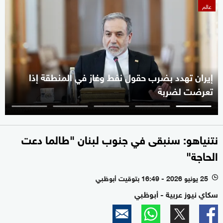
عالم
إيران تهدد بضرب حقول نفط وغاز في المنطقة إذا
تعرضت لضربة
نتنياهو: سنبقى في جنوب لبنان "طالما دعت
الحاجة"
25 يونيو 2026 - 16:49 بتوقيت أبوظبي
l
سكاي نيوز عربية - أبوظبي