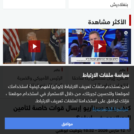
بنغلاديش
الأكثر مشاهدة
عالم
عالم
سياسة ملفات الارتباط
كاتس: إيران ستتلقى ردا ساحقا
الرئيس الأميركي والضربة
إذا هاجمت إسرائيل
المؤجلة.. نمط يتكرر
نحن نستخدم ملفات تعريف الارتباط (كوكيز) لفهم كيفية استخدامك
لموقعنا ولتحسين تجربتك. من خلال الاستمرار في استخدام موقعنا ،
فإنك توافق على استخدامنا لملفات تعريف الارتباط.
كيف يبدو سيناريو إرسال قوات خاصة لتأمين
سياسية الخصوصية
اليورانيوم في إيران؟
موافق
12 مارس 2026 - 18:32 بتوقيت أبوظبي
l