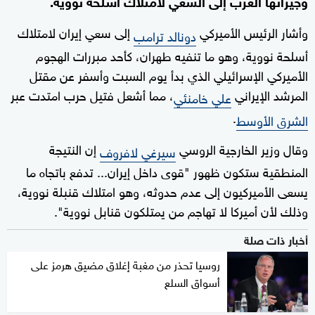
وجيرانها العرب إلى السعي لامتلاك أسلحة نووية.
وأشار الرئيس الأميركي
إلى سعي إيران لامتلاك
دونالد ترامب
أسلحة نووية، وهو ما تنفيه طهران، كأحد مبررات الهجوم
الأميركي الإسرائيلي ‌الذي بدأ يوم السبت وأسفر عن مقتل
المرشد الإيراني
، مما ‌أشعل فتيل حرب امتدت عبر
علي ‌خامنئي
.
الشرق الأوسط
وقال وزير الخارجية الروسي
إن النتيجة
سيرغي لافروف
المنطقية ستكون ظهور "قوى داخل إيران... تدفع باتجاه ما
يسعى ‌الأميركيون إلى عدم حدوثه، وهو ‌امتلاك ⁠قنبلة نووية،
وذلك لأن أميركا لا تهاجم من يمتلكون قنابل نووية".
أخبار ذات صلة
روسيا تحذر من مغبة إغلاق مضيق هرمز على
أسواق السلع