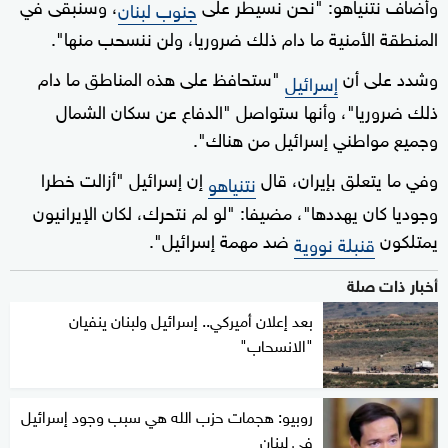
وأضاف نتنياهو: "نحن نسيطر على
، وسنبقى في
جنوب لبنان
المنطقة الأمنية ما دام ذلك ضروريا، ولن ننسحب منها".
وشدد على أن
"ستحافظ على هذه المناطق ما دام
إسرائيل
ذلك ضروريا"، وأنها ستواصل "الدفاع عن سكان الشمال
وجميع مواطني إسرائيل من هناك".
وفي ما يتعلق بإيران، قال
إن إسرائيل "أزالت خطرا
نتنياهو
وجوديا كان يهددها"، مضيفا: "لو لم نتحرك، لكان الإيرانيون
يمتلكون
ضد مهمة إسرائيل".
قنبلة نووية
أخبار ذات صلة
بعد إعلان أميركي.. إسرائيل ولبنان ينفيان
"الانسحاب"
روبيو: هجمات حزب الله هي سبب وجود إسرائيل
في لبنان