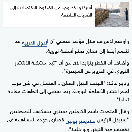
أميركا والخصوم.. من الضغوط الاقتصادية إلى
الضربات الخاطفة
وأوضح لافروف خلال مؤتمر صحفي أن ا
⁠قد
لدول العربية
تنضم أيضا ‌إلى سباق صنع أسلحة نووية.
وأضاف أن ⁠الخطر يتزايد الآن من أن "تبدأ مشكلة الانتشار
⁠النووي في الخروج عن السيطرة".
وتابع قائلا: "الهدف النبيل المعلن... المتمثل في شن حرب
⁠لمنع انتشار الأسلحة النووية، ربما يفضي إلى اتجاهات مغايرة
تماما".
وقال المتحدث باسم الكرملين ‌دميتري بيسكوف للصحفيين
"سيبذل الرئيس
قصارى جهده للمساهمة في
فلاديمير بوتين
تخفيف حدة التوتر، ولو قليلا".