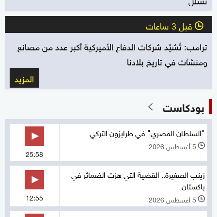
قبل 3 ساعات
l
ترامب: تُشيّد شركات الدفاع الأميركية أكبر عدد من مصانع
ومنشآت في تاريخ بلادنا
المزيد
بودكاست
"السلطان المصري" في طرابزون التركي
5 أغسطس 2026
l
25:58
زينب الصغيرة.. القضية التي هزت الضمائر في
باكستان
12:55
5 أغسطس 2026
l