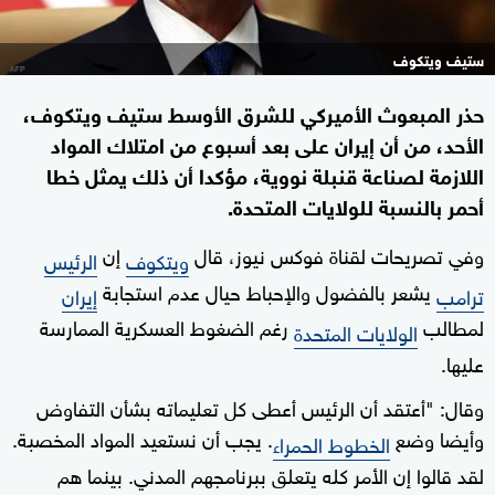
ستيف ويتكوف
حذر المبعوث الأميركي للشرق الأوسط ستيف ويتكوف،
الأحد، من أن إيران على بعد أسبوع من امتلاك المواد
اللازمة لصناعة قنبلة نووية، مؤكدا أن ذلك يمثل خطا
أحمر بالنسبة للولايات المتحدة.
وفي تصريحات لقناة فوكس نيوز، قال
إن
ويتكوف
الرئيس
يشعر بالفضول والإحباط حيال عدم استجابة
ترامب
إيران
لمطالب
رغم الضغوط العسكرية الممارسة
الولايات المتحدة
عليها.
وقال: "أعتقد أن الرئيس أعطى كل تعليماته بشأن التفاوض
وأيضا وضع
. يجب أن نستعيد المواد المخصبة.
الخطوط الحمراء
لقد قالوا إن الأمر كله يتعلق ببرنامجهم المدني. بينما هم