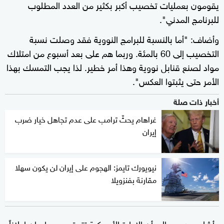
يقومون بعمليات تخصيب أكبر بكثير من العدد المطلوب
للبرنامج المدني".
وأضاف: "أما بالنسبة للبرامج النووية فقد وصلت نسبة
التخصيب إلى 60 بالمئة. وربما هم على بعد أسبوع من امتلاك
مواد لصنع قنابل نووية وهذا أمر خطير. لذا يجب التمسك بهذا
الأمر حتى يثبتوا العكس".
أخبار ذات صلة
غراهام يحثّ ترامب على عدم تجاهل خيار ضرب
إيران
نيويورك تايمز: الهجوم على إيران لن يكون سهلا
مقارنة بفنزويلا
وأشار
إلى أن الإدارة الأميركية تتوقع من طهران إعلاناً