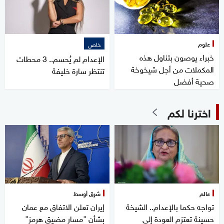
علوم
خاص
خبراء يوصون بتناول هذه
الإعدام لم يُحسم.. 3 محطات
المكملات من أجل شيخوخة
تنتظر سارة خليفة
صحية أفضل
اخترنا لكم
عالم
شرق أوسط
تواجه حكما بالإعدام.. الشيخة
إيران تعلن الاتفاق مع عمان
حسينة تعتزم العودة إلى
بشأن "مسار مضيق هرمز"