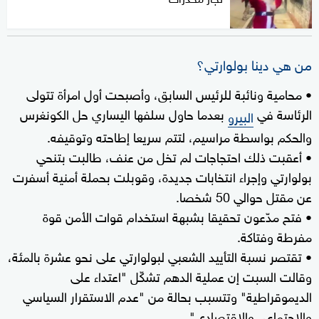
من هي دينا بولوارتي؟
• محامية ونائبة للرئيس السابق، وأصبحت أول امرأة تتولى
الرئاسة في
بعدما حاول سلفها اليساري حل الكونغرس
البيرو
والحكم بواسطة مراسيم، لتتم سريعا إطاحته وتوقيفه.
• أعقبت ذلك احتجاجات لم تخل من عنف، طالبت بتنحي
بولوارتي وإجراء انتخابات جديدة، وقوبلت بحملة أمنية أسفرت
عن مقتل حوالي 50 شخصا.
• فتح مدّعون تحقيقا بشبهة استخدام قوات الأمن قوة
مفرطة وفتاكة.
• تقتصر نسبة التأييد الشعبي لبولوارتي على نحو عشرة بالمئة،
وقالت السبت إن عملية الدهم تشكّل "اعتداء على
الديموقراطية" وتتسبب بحالة من "عدم الاستقرار السياسي
والاجتماعي والاقتصادي".