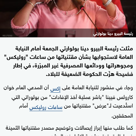
رئيسة البيرو دينا بولوارتي
مثلت رئيسة البيرو دينا بولوارتي الجمعة أمام النيابة
العامة لاستجوابها بشأن مقتنياتها من ساعات "روليكس"
ومجوهراتها وودائعها المصرفية غير المبرّرة، في إطار
فضيحة هزّت الحكومة الضعيفة للبلاد.
وجاء في منشور للنيابة العامة على
أن المدعي العام خوان
إكس
كارولس فيينا "باشر عملية أخذ الإفادات" من بولوراتي التي
استُدعيت لـ"عرض" مقتنياتها من
أمام
ساعات روليكس
المحققين.
كما طلب منها إبراز إيصالات وتوضيح مصدر مقتنياتها الثمينة
في إطار تحقيق بشبهة الإثراء غير المشروع.