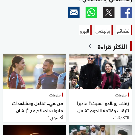
فضائح
روليكس
البيرو
الأكثر قراءة
منوعات
منوعات
زفاف رونالدو السبت؟ ماديرا
من هي.. تفاعل ومشاهدات
تترقب وقائمة النجوم تشعل
مليونية لصلاح مع "إيشان
التكهنات
أكسوي"