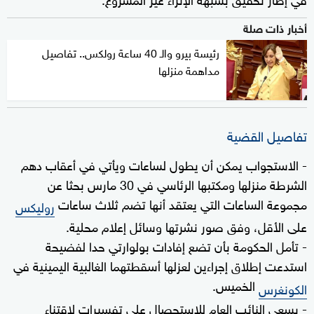
أخبار ذات صلة
رئيسة بيرو والـ 40 ساعة رولكس.. تفاصيل
مداهمة منزلها
تفاصيل القضية
- الاستجواب يمكن أن يطول لساعات ويأتي في أعقاب دهم
الشرطة منزلها ومكتبها الرئاسي في 30 مارس بحثا عن
مجموعة الساعات التي يعتقد أنها تضم ثلاث ساعات
روليكس
على الأقل، وفق صور نشرتها وسائل إعلام محلية.
- تأمل الحكومة بأن تضع إفادات بولوارتي حدا لفضيحة
استدعت إطلاق إجراءين لعزلها أسقطتهما الغالبية اليمينية في
الخميس.
الكونغرس
- يسعى النائب العام للاستحصال على تفسيرات لاقتناء