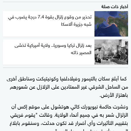
أخبار ذات صلة
تحذير من وقوع زلزال بقوة 7.4 درجة يضرب في
شبه جزيرة ألاسكا
بعد زلزال تركيا وسوريا.. ولاية أميركية تخشى
المصير ذاته
كما أبلغ سكان بالتيمور وفيلادلفيا وكونيتيكت ومناطق أخرى
من الساحل الشرقي غير المعتادين على الزلازل عن شعورهم
باهتزاز الأرض.
ونشرت حاكمة نيويورك كاثي هوتشول على موقع إكس أن
الزلزال شعر به في جميع أنحاء الولاية. وقالت "يقوم فريقي
بتقييم التأثيرات وأي أضرار قد تكون حدثت، وسنقوم بابلاغ
الجمهور بأي تحديث على مدار اليوم".