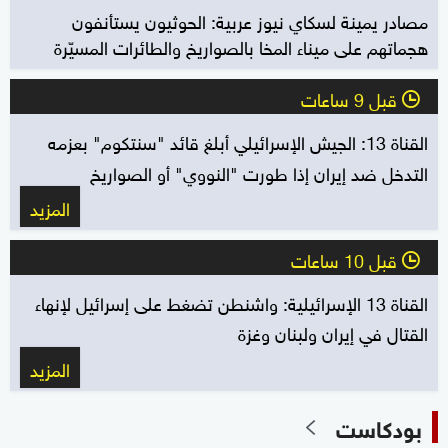
مصادر يمينة لسكاي نيوز عربية: الحوثيون يستأنفون
هجماتهم على ميناء المخا بالصواريخ والطائرات المسيّرة
قبل 9 ساعات
l
القناة 13: الجيش الإسرائيلي أبلغ قائد "سنتكوم" بعزمه
التدخل ضد إيران إذا طورت "النووي" أو الصواريخ
المزيد
قبل 10 ساعات
l
القناة 13 الإسرائيلية: واشنطن تضغط على إسرائيل لإنهاء
القتال في إيران ولبنان وغزة
المزيد
بودكاست