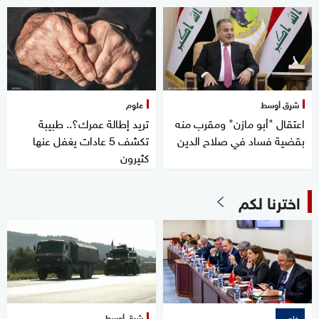
شرق أوسط
علوم
اعتقال "أبو مازن" ومقرب منه
تريد إطالة عمرك؟.. طبيبة
بقضية فساد في صلاح الدين
تكشف 5 عادات يغفل عنها
كثيرون
اخترنا لكم
شرق أوسط
خاص