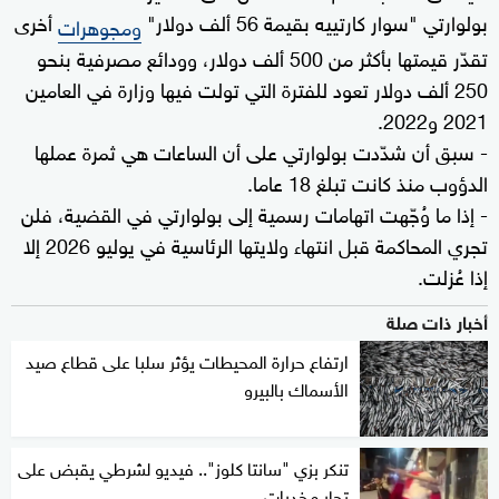
بولوارتي "سوار كارتييه بقيمة 56 ألف دولار"
أخرى
ومجوهرات
تقدّر قيمتها بأكثر من 500 ألف دولار، وودائع مصرفية بنحو
250 ألف دولار تعود للفترة التي تولت فيها وزارة في العامين
2021 و2022.
- سبق أن شدّدت بولوارتي على أن الساعات هي ثمرة عملها
الدؤوب منذ كانت تبلغ 18 عاما.
- إذا ما وُجّهت اتهامات رسمية إلى بولوارتي في القضية، فلن
تجري المحاكمة قبل انتهاء ولايتها الرئاسية في يوليو 2026 إلا
إذا عُزلت.
أخبار ذات صلة
ارتفاع حرارة المحيطات يؤثر سلبا على قطاع صيد
الأسماك بالبيرو
تنكر بزي "سانتا كلوز".. فيديو لشرطي يقبض على
تجار مخدرات