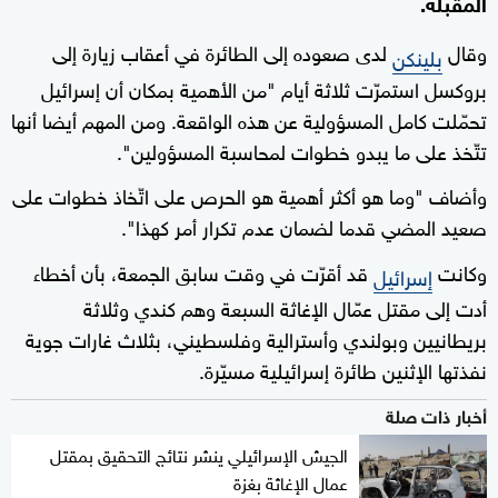
المقبلة.
وقال
لدى صعوده إلى الطائرة في أعقاب زيارة إلى
بلينكن
بروكسل استمرّت ثلاثة أيام "من الأهمية بمكان أن إسرائيل
تحمّلت كامل المسؤولية عن هذه الواقعة. ومن المهم أيضا أنها
تتّخذ على ما يبدو خطوات لمحاسبة المسؤولين".
وأضاف "وما هو أكثر أهمية هو الحرص على اتّخاذ خطوات على
صعيد المضي قدما لضمان عدم تكرار أمر كهذا".
وكانت
قد أقرّت في وقت سابق الجمعة، بأن أخطاء
إسرائيل
أدت إلى مقتل عمّال الإغاثة السبعة وهم كندي وثلاثة
بريطانيين وبولندي وأسترالية وفلسطيني، بثلاث غارات جوية
نفذتها الإثنين طائرة إسرائيلية مسيّرة.
أخبار ذات صلة
الجيش الإسرائيلي ينشر نتائج التحقيق بمقتل
عمال الإغاثة بغزة