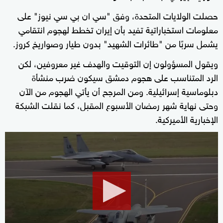
حصلت الولايات المتحدة، وفق "سي ان بي سي نيوز" على
معلومات استخباراتية تفيد بأن إيران تخطط لهجوم انتقامي
يشمل سربًا من "طائرات الشهيد" بدون طيار وصواريخ كروز.
ويقول المسؤولون إن التوقيت والهدف غير معروفين، لكن
الرد المتناسب على هجوم دمشق سيكون ضرب منشأة
دبلوماسية إسرائيلية. ومن المرجح أن يأتي الهجوم من الآن
وحتى نهاية شهر رمضان الأسبوع المقبل، كما نقلت الشبكة
الإخبارية الأميركية.
0
seconds
of
2
minutes,
30
seconds