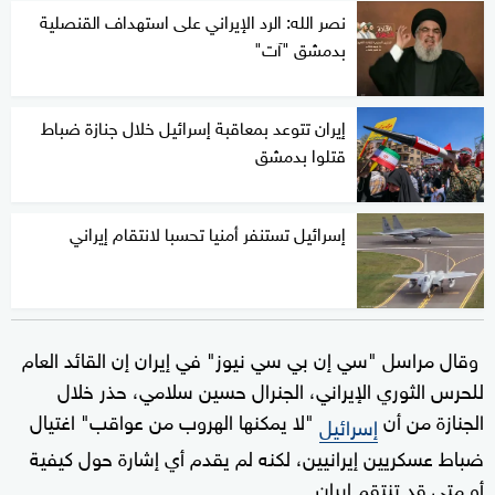
نصر الله: الرد الإيراني على استهداف القنصلية
بدمشق "آت"
إيران تتوعد بمعاقبة إسرائيل خلال جنازة ضباط
قتلوا بدمشق
إسرائيل تستنفر أمنيا تحسبا لانتقام إيراني
وقال مراسل "سي إن بي سي نيوز" في إيران إن القائد العام
للحرس الثوري الإيراني، الجنرال حسين سلامي، حذر خلال
الجنازة من أن
"لا يمكنها الهروب من عواقب" اغتيال
إسرائيل
ضباط عسكريين إيرانيين، لكنه لم يقدم أي إشارة حول كيفية
أو متى قد تنتقم إيران.