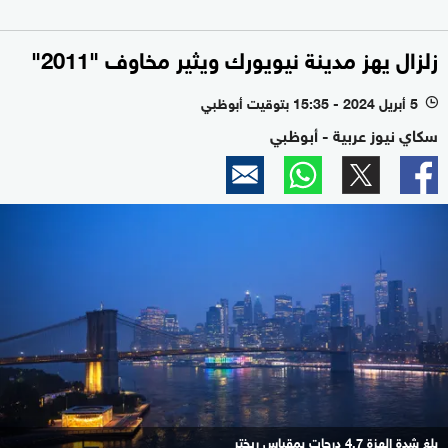
زلزال يهز مدينة نيويورك ويثير مخاوف "2011"
5 أبريل 2024 - 15:35 بتوقيت أبوظبي
l
سكاي نيوز عربية - أبوظبي
بلغ شدة الهزة 4.7 درجات بمقياس ريختر