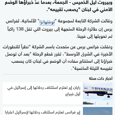
وبيروت ليل الخميس - الجمعة، بعدما عدّ خبراؤها الوضع
الأمني في لبنان "يصعب تقييمه".
وقالت الشركة التابعة لمجموعة "
" الألمانية، لفرانس
لوفتهانزا
برس إن طائرة الرحلة المتجهة إلى بيروت التي تقل 138 راكباً
تم تحويلها إلى فيينا.
ونقلت فرانس برس عن متحدث باسم الشركة "نظراً للتطورات
الأخيرة في الشرق الأوسط"، تقرر قطع الرحلة "بعد أن توصل
خبراؤنا إلى استنتاج مفاده أن الوضع في لبنان كان يصعب
تقييمه الليلة الماضية".
أخبار ذات صلة
رايان إير تعتزم استئناف رحلاتها إلى إسرائيل في
أول فبراير
إير فرانس تعتزم استئناف رحلاتها لإسرائيل اعتبارا