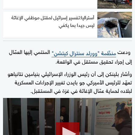
أستراليا:تفسير إسرائيل لمقتل موظفي الإغاثة
ليس جيدا بما يكفي
ودعت
المنتمي إليها العمّال
منظّمة "وورلد سنترال كيتشن"
إلى إجراء تحقيق مستقل في الواقعة.
وأشار بلينكن إلى أن رئيس الوزراء الإسرائيلي بنيامين نتانياهو
تعهّد للرئيس الأميركي جو بايدن تغيير الإجراءات العسكرية
لبلاده لحماية عمّال الإغاثة في غزة في المستقبل.
0
seconds
of
2
minutes,