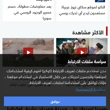
بعد مفاوضات مطولة.. حسم
الناتو لموقع سكاي نيوز عربية:
مصير الوجود الروسي في
مستعدون لردع أي تحرك روسي
سوريا
الأكثر مشاهدة
سياسة ملفات الارتباط
نحن نستخدم ملفات تعريف الارتباط (كوكيز) لفهم كيفية استخدامك
شرق أوسط
شرق أوسط
لموقعنا ولتحسين تجربتك. من خلال الاستمرار في استخدام موقعنا ،
إعلام إيراني ينشر فيديو
توغّل إسرائيلي باتجاه بلدة
فإنك توافق على استخدامنا لملفات تعريف الارتباط.
لمجتبى خامنئي دون تحديد
زوطر الغربية في جنوب لبنان
سياسية الخصوصية
تاريخه
موافق
روسيا تسيطر على مدينة فوديان بشرق أوكرانيا