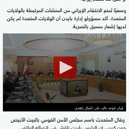
وسعيًا لمنع الانتقام الإيراني من المنشآت المرتبطة بالولايات
المتحدة، أكد مسؤولو إدارة بايدن أن الولايات المتحدة لم يكن
لديها إشعار مسبق بالضربة.
0
seconds
of
2
minutes,
29
seconds
إيران تتوعد بالرد على اغتيال زاهدي
وقال المتحدث باسم مجلس الأمن القومي بالبيت الأبيض
جون كيربي إن الرئيس بايدن ناقش في اتصاله الهاتفي