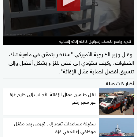
46
seconds
تنديد واسع بقصف إسرائيل قافلة إغاثة إنسانية
وقال وزير الخارجية الأميركي "سننظر بتمعّن في ماهية تلك
الخطوات، وكيف ستؤدي إلى فض للنزاع بشكل أفضل وإلى
تنسيق أفضل لحماية عمّال الإغاثة".
أخبار ذات صلة
نقل جثامين عمال الإغاثة الأجانب إلى خارج غزة
عبر معبر رفح
سفينة مساعدات تعود إلى قبرص بعد مقتل
موظفي إغاثة في غزة