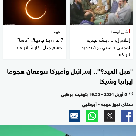
شرق أوسط
علوم
إعلام إيراني ينشر فيديو
7 ثوان بلا جاذبية.. "ناسا"
لمجتبى خامنئي دون تحديد
تحسم جدل "كارثة الأربعاء"
تاريخه
"قبل العيد؟".. إسرائيل وأميركا تتوقعان هجوما
إيرانيا وشيكا
5 أبريل 2024 - 19:33 بتوقيت أبوظبي
l
سكاي نيوز عربية - أبوظبي