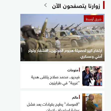
زوارنا يتصفحون الآن
شرق أوسط
ارتفاع كبير لحصيلة هجوم الحوثيين.. استنفار وتوتر
أمني وعسكري
منوعات
فيديو.. محمد صلاح يتلقى هدية
"غريبة" في طرابزون
عالم
"الموساد" يطيح بقيادات بعد فشل
عملية استهداف لإيران