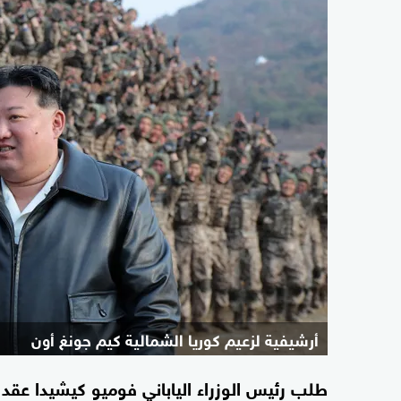
أرشيفية لزعيم كوريا الشمالية كيم جونغ أون
طلب رئيس الوزراء الياباني فوميو كيشيدا عقد