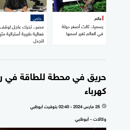
عالم
خاص
رسميا.. ثالث أصغر دولة
مصر.. تحرك عاجل لوقف
في العالم تغير اسمها
فعالية طبيبة أسترالية مثي
للجدل
حريق في محطة للطاقة في 
كهرباء
25 مارس 2024 - 02:40 بتوقيت أبوظبي
l
وكالات - أبوظبي