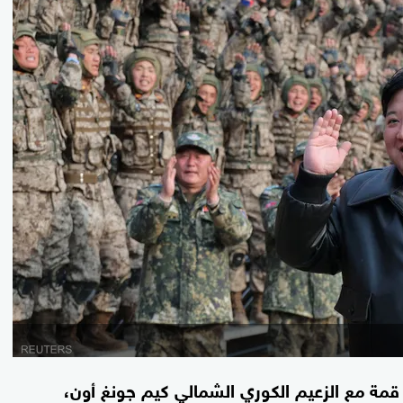
 قمة مع الزعيم الكوري الشمالي كيم جونغ أون،