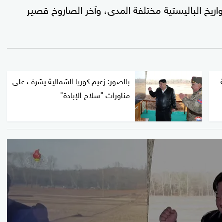
ريخ الباليستية مختلفة المدى، وآخر الصاروخ قصير
بالصور: زعيم كوريا الشمالية يشرف على
مناورات "سلاح الإبادة"
0
seconds
of
1
minute,
40