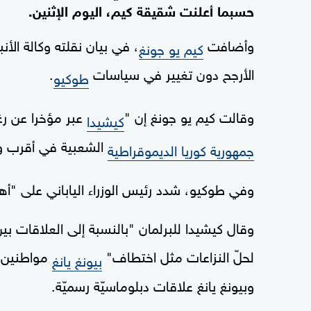
حسبما أعلنت شقيقة كيم، اليوم الإثنين.
وأضافت
، في بيان نقلته وكالة الأن
كيم يو جونغ
الأرجح دون تغيير في سياسات
.
طوكيو
وقالت كيم يو جونغ إن "
عبر مؤخرا عن رغ
كيشيدا
الشعبية في أقرب و
جمهورية كوريا الديموقراطية
وفي طوكيو، شدد رئيس الوزراء الياباني على "أهم
وقال كيشيدا للبرلمان "بالنسبة إلى العلاقات بي
لحلّ النزاعات مثل اختطاف"
مواطنين يا
بيونغ يانغ
وبيونغ يانغ علاقات دبلوماسيّة رسميّة.