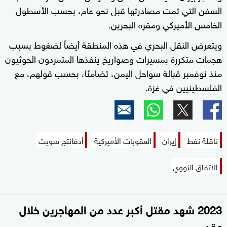
السفن التي تمت مصادرتها قبل نحو عام، بحسب الأسطول
الخامس الأميركي ومقره البحرين.
ويتعرض النقل البحري في هذه المنطقة أيضاً لضغوط بسبب
هجمات متكررة بمسيرات وصواريخ ينفذها المتمردون الحوثيون
منذ نوفمبر قبالة سواحل اليمن، تضامنًا، بحسب قولهم، مع
الفلسطينيين في غزة.
ناقلة نفط
إيران
العقوبات الأميركية
أدفانتج سويت
الاتفاق النووي
2023 شهد مقتل أكبر عدد من المهاجرين خلال
عقد