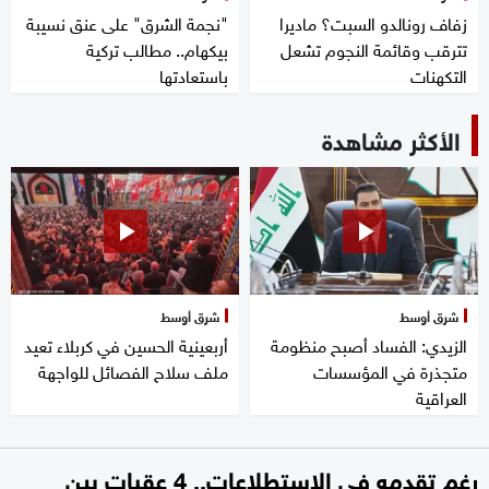
زفاف رونالدو السبت؟ ماديرا
"نجمة الشرق" على عنق نسيبة
تترقب وقائمة النجوم تشعل
بيكهام.. مطالب تركية
التكهنات
باستعادتها
الأكثر مشاهدة
شرق أوسط
شرق أوسط
الزيدي: الفساد أصبح منظومة
أربعينية الحسين في كربلاء تعيد
متجذرة في المؤسسات
ملف سلاح الفصائل للواجهة
العراقية
رغم تقدمه في الاستطلاعات.. 4 عقبات بين