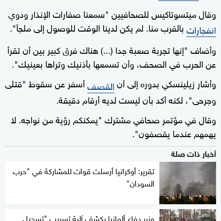
وقال ميتسوتاكيس للصحافيين "سمعنا صفارات الإنذار ودوي
بالقرب منا. لم يكن لدينا الوقت للوصول إلى ملجأ".
انفجارات
وأضاف "إنها تجربة صعبة جدا (...) هناك فرق كبير بين أن تقرأ
عن الحرب في الصحف، وأن تسمعها بأذنيك وتراها بعينيك".
وأشار زيلينسكي بدوره إلى أن
أسفر عن سقوط "قتلى
القصف
وجرحى"، لكنه أكد بأن ليست لديه أرقام دقيقة.
وقال في مؤتمر صحافي مشترك "يمكنكم رؤية من نواجه. لا
يهمهم عندما يقصفون".
أخبار ذات صلة
تقرير: أوكرانيا أرسلت قوات للمشاركة في "حرب
السودان"
وزير دفاع ألمانيا يكشف آلية تسريب "تسجيل