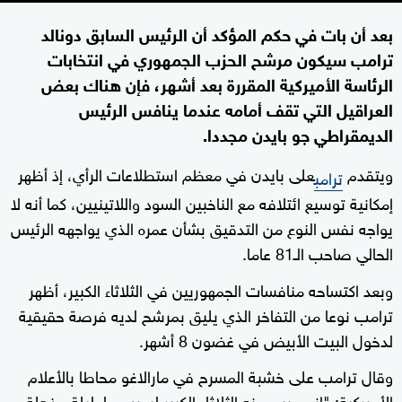
بعد أن بات في حكم المؤكد أن الرئيس السابق دونالد
ترامب سيكون مرشح الحزب الجمهوري في انتخابات
الرئاسة الأميركية المقررة بعد أشهر، فإن هناك بعض
العراقيل التي تقف أمامه عندما ينافس الرئيس
الديمقراطي جو بايدن مجددا.
ويتقدم
على بايدن في معظم استطلاعات الرأي، إذ أظهر
ترامب
إمكانية توسيع ائتلافه مع الناخبين السود واللاتينيين، كما أنه لا
يواجه نفس النوع من التدقيق بشأن عمره الذي يواجهه الرئيس
الحالي صاحب الـ81 عاما.
وبعد اكتساحه منافسات الجمهوريين في الثلاثاء الكبير، أظهر
ترامب نوعا من التفاخر الذي يليق بمرشح لديه فرصة حقيقية
لدخول البيت الأبيض في غضون 8 أشهر.
وقال ترامب على خشبة المسرح في مارالاغو محاطا بالأعلام
الأميركية: "إنهم يسمونه الثلاثاء الكبير لسبب ما. ليلة مذهلة