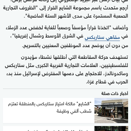
أرجع متحدث باسم مجموعة الشايع القرار إلى "الظروف التجارية
الصعبة المستمرة على مدى الأشهر الستة الماضية".
وأضاف "اتخذنا قراراً مؤسفاً وصعباً للغاية لخفض عدد الزملاء
في
في الشرق الأوسط وشمال إفريقيا"،
مقاهي ستاربكس
من دون أن يوضح عدد الموظفين المعنيين بالتسريح.
تستهدف حركة المقاطعة التي أطلقها نشطاء مؤيدون
للفلسطينيين، العلامات التجارية الغربية الكبرى مثل ستاربكس
وماكدونالدز، للاحتجاج على دعمها المفترض لإسرائيل منذ بدء
الحرب في قطاع غزة.
أخبار ذات صلة
"الشايع" مالكة امتياز ستاربكس بالمنطقة تعتزم
شطب ألفي وظيفة
سلسلة مقاهٍ تتفوق في المبيعات على