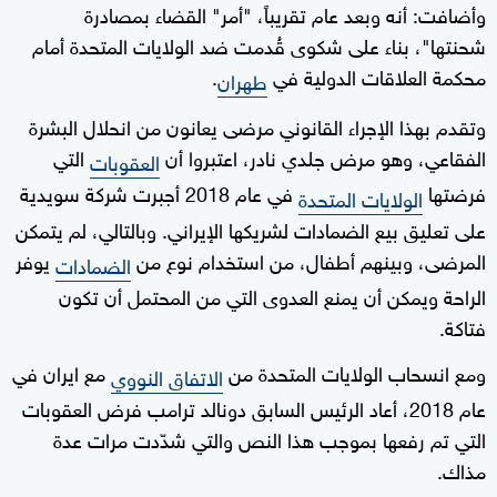
وأضافت: أنه وبعد عام تقريباً، "أمر" القضاء بمصادرة
شحنتها"، بناء على شكوى قُدمت ضد الولايات المتحدة أمام
محكمة العلاقات الدولية في
.
طهران
وتقدم بهذا الإجراء القانوني مرضى يعانون من انحلال البشرة
الفقاعي، وهو مرض جلدي نادر، اعتبروا أن
التي
العقوبات
فرضتها
في عام 2018 أجبرت شركة سويدية
الولايات المتحدة
على تعليق بيع الضمادات لشريكها الإيراني. وبالتالي، لم يتمكن
المرضى، وبينهم أطفال، من استخدام نوع من
يوفر
الضمادات
الراحة ويمكن أن يمنع العدوى التي من المحتمل أن تكون
فتاكة.
ومع انسحاب الولايات المتحدة من
مع ايران في
الاتفاق النووي
عام 2018، أعاد الرئيس السابق دونالد ترامب فرض العقوبات
التي تم رفعها بموجب هذا النص والتي شدّدت مرات عدة
مذاك.