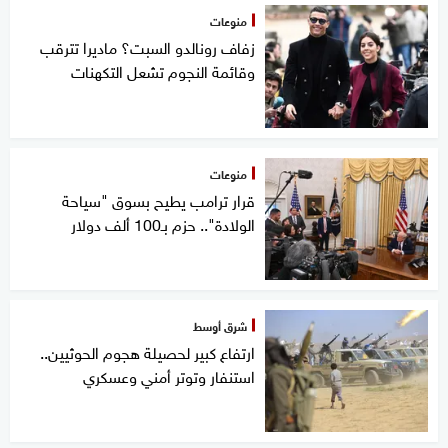
منوعات
زفاف رونالدو السبت؟ ماديرا تترقب
وقائمة النجوم تشعل التكهنات
منوعات
قرار ترامب يطيح بسوق "سياحة
الولادة".. حزم بـ100 ألف دولار
شرق أوسط
ارتفاع كبير لحصيلة هجوم الحوثيين..
استنفار وتوتر أمني وعسكري