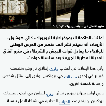
مترو الأنفاق في مدينة نيويورك "أرشيف"
أعلنت الحاكمة الديموقراطية لنيويورك، كاثي هوشول،
الأربعاء، أنه سيتم نشر ألف عنصر من الحرس الوطني
للولاية، ما يعادل قوات الجيش والشرطة، في مترو أنفاق
المدينة لمحاربة الجريمة بعد سلسلة حوادث.
يأتي هذا الإعلان في أعقاب
إطلاق نار وقع منتصف
حادث
فبراير في إحدى
حي برونكس، وأدى إلى مقتل شخص
محطات
وإصابة خمسة آخرين.
وفي أواخر فبراير تعرض سائق
للطعن في إحدى محطات
مترو
بروكلين. وارتفع عدد
الخطيرة في شبكة النقل بنسبة
الجرائم