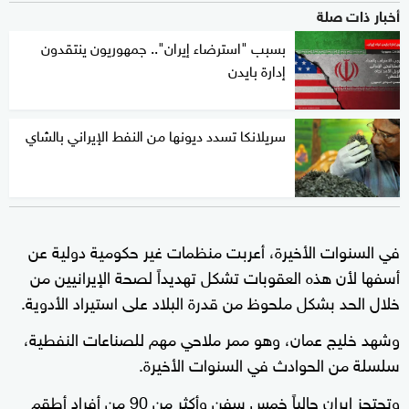
أخبار ذات صلة
بسبب "استرضاء إيران".. جمهوريون ينتقدون
إدارة بايدن
سريلانكا تسدد ديونها من النفط الإيراني بالشاي
في السنوات الأخيرة، أعربت منظمات غير حكومية دولية عن
أسفها لأن هذه العقوبات تشكل تهديداً لصحة الإيرانيين من
خلال الحد بشكل ملحوظ من قدرة البلاد على استيراد الأدوية.
وشهد خليج عمان، وهو ممر ملاحي مهم للصناعات النفطية،
سلسلة من الحوادث في السنوات الأخيرة.
وتحتجز إيران حالياً خمس سفن وأكثر من 90 من أفراد أطقم