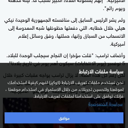
ويوم رائع".
ولم يشر الرئيس السابق إلى منافسته الجمهورية الوحيدة نيكي
هيلي خلال خطابه، التي دفعتها حظوظها شبه المعدومة إلى
الانسحاب من السباق وإنهاء حملتها، وفق وسائل إعلام
أميركية.
وأضاف ترامب: "قلت مؤخرا إن النجاح سيجلب الوحدة للبلاد.
5 نوفمبر (يوم الانتخابات) سيكون أهم يوم في تاريخ بلادنا".
سياسة ملفات الارتباط
لكن رغم كل هذه الثقة، لا يزال ترامب يواجه عقبات كبيرة خلال
الأشهر المقبلة، يمكن أن تحول مزاياه الحالية تدريجيا إلى
نحن نستخدم ملفات تعريف الارتباط (كوكيز) لفهم كيفية استخدامك
لموقعنا ولتحسين تجربتك. من خلال الاستمرار في استخدام موقعنا ،
تحديات حقيقية، أبرزها، وفق صحيفة "بوليتيكو" الأميركية:
فإنك توافق على استخدامنا لملفات تعريف الارتباط.
0
سياسية الخصوصية
seconds
of
موافق
2