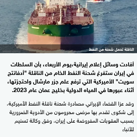
الناقلة تحمل شحنة من النفط
أفادت وسائل إعلام إيرانية،يوم الأربعاء، بأن السلطات
في إيران ستفرغ شحنة النفط الخام من الناقلة "أدفانتج
سويت" الأميركية التي ترفع علم جزر مارشال واحتجزتها،
أثناء عبورها في المياه الدولية بخليج عمان عام 2023.
وقد عزا القضاء الإيراني مصادرة شحنة ناقلة النفط الأميركية،
إلى شكوى تقدم بها مرضى محرومون من الأدوية الضرورية
بسبب العقوبات المفروضة على إيران، وفق وكالة تسنيم
للأنباء