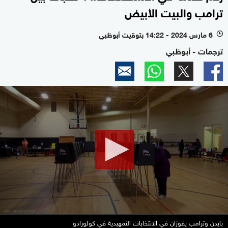
ترامب والبيت الأبيض
6 مارس 2024 - 14:22 بتوقيت أبوظبي
l
ترجمات - أبوظبي
0
seconds
of
1
minute,
36
seconds
بايدن وترامب يفوزان في الانتخابات التمهيدية في كولورادو