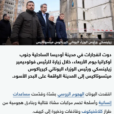
زيلينسكي ورئيس الوزراء اليوناني كيرياكوس ميتسوتاكيس
دوت انفجارات في مدينة أوديسا الساحلية جنوب
أوكرانيا،يوم الأربعاء، خلال زيارة للرئيس فولوديمير
زيلينسكي ورئيس الوزراء اليوناني كيرياكوس
ميتسوتاكيس إلى المدينة الواقعة على البحر الأسود.
انتقدت اليونان
الهجوم الروسي
بشدّة وقدّمت
مساعدات
إنسانية
وأسلحة تضم مركبات مشاة قتالية وبنادق هجومية من
طراز
كلاشنيكوف
وقاذفات وذخيرة إلى كييف.