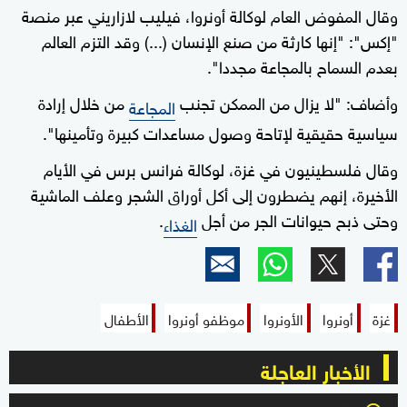
وقال المفوض العام لوكالة أونروا، فيليب لازاريني عبر منصة
"إكس": "إنها كارثة من صنع الإنسان (...) وقد التزم العالم
بعدم السماح بالمجاعة مجددا".
وأضاف: "لا يزال من الممكن تجنب
من خلال إرادة
المجاعة
سياسية حقيقية لإتاحة وصول مساعدات كبيرة وتأمينها".
وقال فلسطينيون في غزة، لوكالة فرانس برس في الأيام
الأخيرة، إنهم يضطرون إلى أكل أوراق الشجر وعلف الماشية
وحتى ذبح حيوانات الجر من أجل
.
الغذاء
غزة
أونروا
الأونروا
موظفو أونروا
الأطفال
الأخبار العاجلة