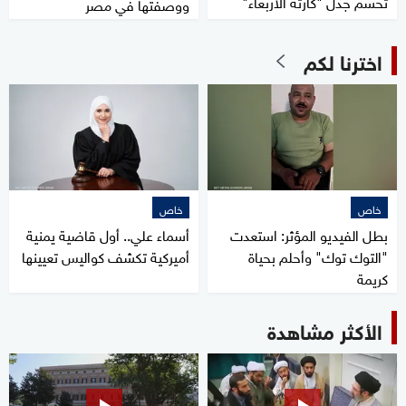
تحسم جدل "كارثة الأربعاء"
ووصفتها في مصر
اخترنا لكم
خاص
خاص
بطل الفيديو المؤثر: استعدت
أسماء علي.. أول قاضية يمنية
"التوك توك" وأحلم بحياة
أميركية تكشف كواليس تعيينها
كريمة
الأكثر مشاهدة