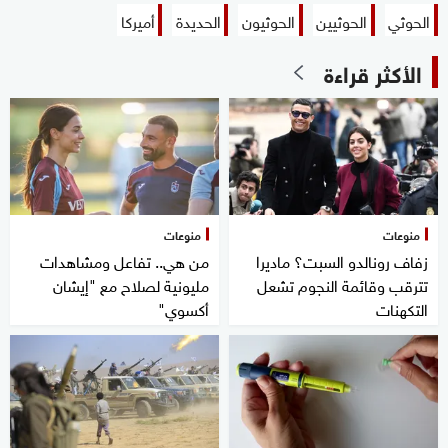
الحوثي
الحوثيين
الحوثيون
الحديدة
أميركا
الأكثر قراءة
منوعات
منوعات
زفاف رونالدو السبت؟ ماديرا
من هي.. تفاعل ومشاهدات
تترقب وقائمة النجوم تشعل
مليونية لصلاح مع "إيشان
التكهنات
أكسوي"