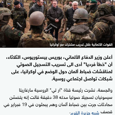
القوات الألمانية خلال تدريب مشترك مع أوكرانيا
أعلن وزير الدفاع الألماني، بوريس بيستوريوس، الثلاثاء،
أن "خطأ فرديا" أدى الى تسريب التسجيل الصوتي
لمناقشات ضباط ألمان حول الوضع في أوكرانيا، على
شبكات تواصل اجتماعي روسية.
والجمعة، نشرت رئيسة قناة "آر تي" الروسية مارغاريتا
سيمونيان تسجيلا صوتيا مدته 38 دقيقة قالت إنه يتضمّن
محادثات جرت بين ضباط ألمان وهم يبحثون في 19 فبراير في
قصف
.
شبه جزيرة القرم