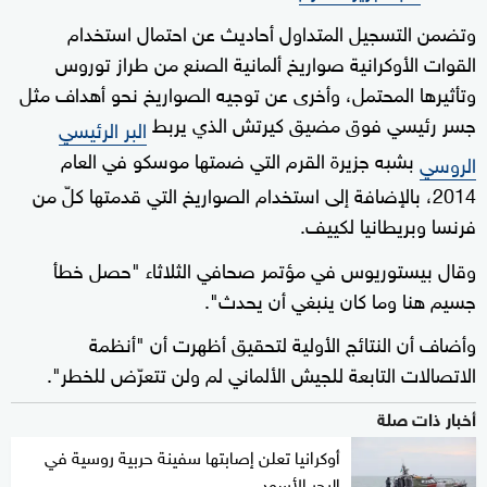
وتضمن التسجيل المتداول أحاديث عن احتمال استخدام
القوات الأوكرانية صواريخ ألمانية الصنع من طراز توروس
وتأثيرها المحتمل، وأخرى عن توجيه الصواريخ نحو أهداف مثل
جسر رئيسي فوق مضيق كيرتش الذي يربط
البر الرئيسي
بشبه جزيرة القرم التي ضمتها موسكو في العام
الروسي
2014، بالإضافة إلى استخدام الصواريخ التي قدمتها كلّ من
فرنسا وبريطانيا لكييف.
وقال بيستوريوس في مؤتمر صحافي الثلاثاء "حصل خطأ
جسيم هنا وما كان ينبغي أن يحدث".
وأضاف أن النتائج الأولية لتحقيق أظهرت أن "أنظمة
الاتصالات التابعة للجيش الألماني لم ولن تتعرّض للخطر".
أخبار ذات صلة
أوكرانيا تعلن إصابتها سفينة حربية روسية في
البحر الأسود