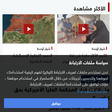
الأكثر مشاهدة
شرق أوسط
شرق أوسط
الأسر الأكثر حاجة في غزة
الحدود اللبنانية الإسرائيلية..
تكتفي بوجبة واحدة في اليوم
النقاط الخلافية
سياسة ملفات الارتباط
نحن نستخدم ملفات تعريف الارتباط (كوكيز) لفهم كيفية استخدامك
لموقعنا ولتحسين تجربتك. من خلال الاستمرار في استخدام موقعنا ،
تقارير مصورة
فإنك توافق على استخدامنا لملفات تعريف الارتباط.
ما دلالات قرار المحكمة العليا الأميركية بحق
سياسية الخصوصية
ترامب؟
موافق
5 مارس 2024 - 11:55 بتوقيت أبوظبي
l