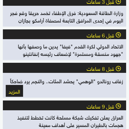
قبل 3 ساعات
l
وزارة الطاقة السعودية: فرق الإطفاء تخمد حريقا وقع فجر
اليوم في إحدى المرافق التابعة لمصفاة أرامكو بجازان
قبل 6 ساعات
l
الاتحاد الدولي لكرة القدم "فيفا" يدين ما وصفها بأنها
"جهود منسقة ومستمرة" لإضعاف رئيسه إنفانتينو
قبل 8 ساعات
l
زفاف رونالدو "الوهمي" يحشد المئات.. والنجم يرد ضاحكاً
المزيد
قبل 9 ساعات
l
العراق يعلن تفكيك شبكة مسلحة كانت تخطط لتنفيذ
هجمات بالطيران المسير على أهداف معينة