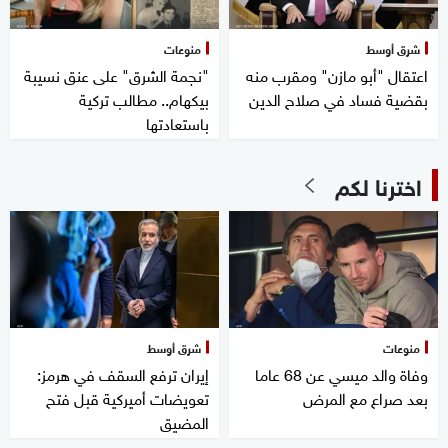
شرق أوسط
منوعات
اعتقال "أبو مازن" ومقرب منه
"نجمة الشرق" على عنق نسيبة
بقضية فساد في صلاح الدين
بيكهام.. مطالب تركية
باستعادتها
اخترنا لكم
منوعات
شرق أوسط
وفاة والد ميسي عن 68 عاما
إيران ترفع السقف في هرمز:
بعد صراع مع المرض
تعويضات أميركية قبل فتح
المضيق