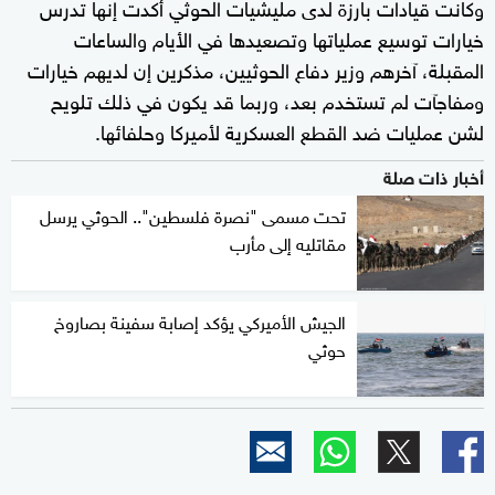
وكانت قيادات بارزة لدى مليشيات الحوثي أكدت إنها تدرس
خيارات توسيع عملياتها وتصعيدها في الأيام والساعات
المقبلة، آخرهم وزير دفاع الحوثيين، مذكرين إن لديهم خيارات
ومفاجآت لم تستخدم بعد، وربما قد يكون في ذلك تلويح
لشن عمليات ضد القطع العسكرية لأميركا وحلفائها.
أخبار ذات صلة
تحت مسمى "نصرة فلسطين".. الحوثي يرسل
مقاتليه إلى مأرب
الجيش الأميركي يؤكد إصابة سفينة بصاروخ
حوثي