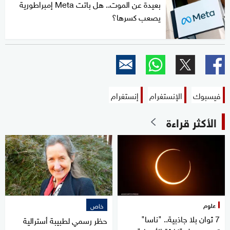
بعيدة عن الموت.. هل باتت Meta إمبراطورية
يصعب كسرها؟
فيسبوك
الإنستغرام
إنستغرام
الأكثر قراءة
علوم
خاص
7 ثوان بلا جاذبية.. "ناسا"
حظر رسمي لطبيبة أسترالية