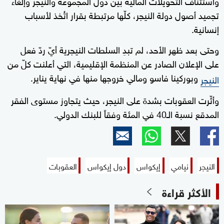
واستئناف التحويلات المالية بين دول المجموعة والنيجر وإلغاء
تجميد أصول دولة النيجر، كلّها مرتبطة بقرار اتُخذ لأسباب
إنسانية.
وحتى بعد ظهر الأحد، لم تبدِ السلطات النيجرية أيّ ردّ فعل
على الإعلان الصادر عن المنظمة الإقليمية، التي أعلنت كلّ من
وبوركينا فاسو ومالي خروجها منها في نهاية يناير.
النيجر
وأثّرت العقوبات بشدة على النيجر، حيث يتجاوز مستوى الفقر
المدقع نسبة الـ40 في المئة وفقاً للبنك الدولي.
النيجر
نيامي
إيكواس
دول إيكواس
العقوبات
الأكثر قراءة