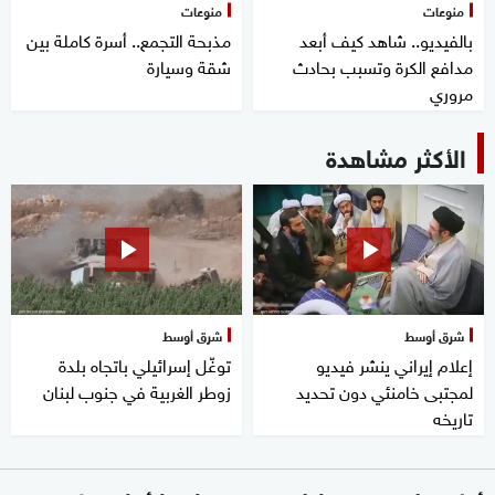
منوعات
منوعات
بالفيديو.. شاهد كيف أبعد
مذبحة التجمع.. أسرة كاملة بين
مدافع الكرة وتسبب بحادث
شقة وسيارة
مروري
الأكثر مشاهدة
شرق أوسط
شرق أوسط
إعلام إيراني ينشر فيديو
توغّل إسرائيلي باتجاه بلدة
لمجتبى خامنئي دون تحديد
زوطر الغربية في جنوب لبنان
تاريخه