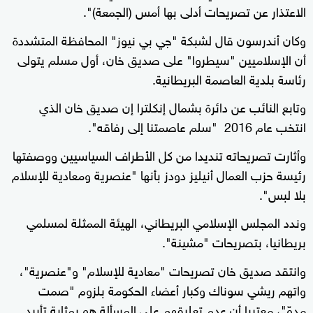
الاعتذار عن تصريحات أدلى بها أمس (الجمعة)".
وكان أندرسون قال لشبكة "جي بي نيوز" المحافظة المتشددة
أن الإسلاميين "سيطروا" على صديق خان، أول مسلم يتولى
رئاسة بلدية العاصمة البريطانية.
وتابع النائب عن دائرة بشمال إنكلترا إن صديق خان الذي
انتخب عام 2016 "سلم عاصمتنا إلى رفاقه".
وأثارت تصريحاته تنديدا من كل الأطراف السياسيين ووصفتها
رئيسة حزب العمال أنيليز دودز بأنها "عنصرية ومعادية للإسلام
بلا لبس".
وندد المجلس الإسلامي البريطاني، الهيئة الممثلة لمسلمي
بريطانيا، بتصريحات "مشينة".
وانتقد صديق خان تصريحات "معادية للإسلام" و"عنصرية"،
واتهم ريشي سوناك وكبار أعضاء الحكومة بلزوم "صمت
مدوّ"، معتبرا أن عدم تعليقهم على المسألة هو بمثابة تأييد