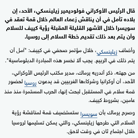
قال الرئيس الأوكراني فولوديمير زيلينسكي، الأحد، إن
بلاده تأمل في أن يناقش زعماء العالم خلال قمة تعقد في
سويسرا خلال الأشهر القليلة المقبلة رؤية كييف للسلام
وأن يتم بعد ذلك تقديم خطة السلام إلى روسيا.
وأضاف
، خلال مؤتمر صحفي في كييف: "آمل أن
زيلينسكي
يتم ذلك في الربيع. يجب ألا نخسر هذه المبادرة الدبلوماسية".
من جهته، ذكر أندريه يرماك، مدير مكتب الرئيس الأوكراني،
الأحد، أن أوكرانيا وشركاءها الغربيين قد يدعون
لحضور
روسيا
قمة سلام في المستقبل لبحث إنهاء الحرب المستمرة منذ منذ
عامين، بشروط كييف.
وصرح يرماك بأن
ستستضيف قمة لمناقشة رؤية
سويسرا
السلام التي طرحها زيلينسكي، والتي يمكن تسليمها لروسيا
خلال اجتماع ثان في وقت لاحق.