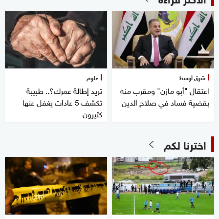
شرق أوسط
علوم
اعتقال "أبو مازن" ومقرب منه
تريد إطالة عمرك؟.. طبيبة
بقضية فساد في صلاح الدين
تكشف 5 عادات يغفل عنها
كثيرون
اخترنا لكم