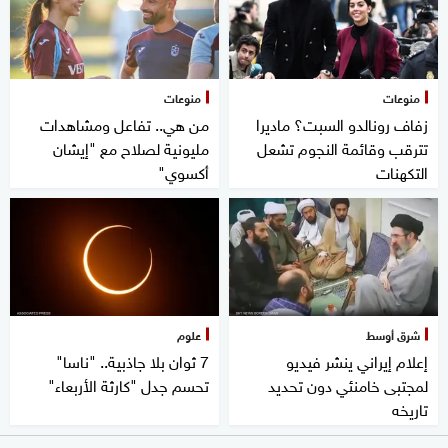
منوعات
منوعات
زفاف رونالدو السبت؟ ماديرا
من هي.. تفاعل ومشاهدات
تترقب وقائمة النجوم تشعل
مليونية لصلاح مع "إيشان
التكهنات
أكسوي"
شرق أوسط
علوم
إعلام إيراني ينشر فيديو
7 ثوان بلا جاذبية.. "ناسا"
لمجتبى خامنئي دون تحديد
تحسم جدل "كارثة الأربعاء"
تاريخه