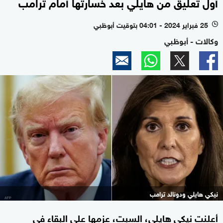
أول تعليق من هايلي بعد خسارتها أمام ترامب
25 فبراير 2024 - 04:01 بتوقيت أبوظبي
l
وكالات - أبوظبي
نيكي هايلي ودونالد ترامب
أعلنت نيكي هايلي، السبت، عزمها على البقاء في