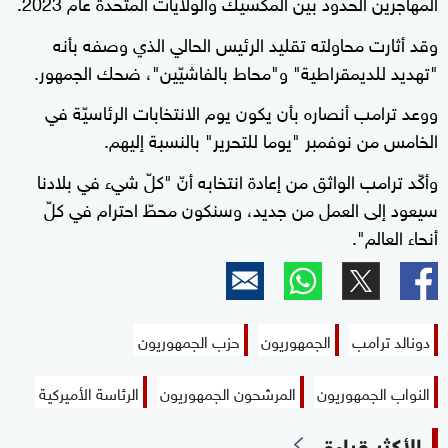
المهاجرين الحدود بين المكسيك والولايات المتحدة عام 2023.
وقد أثارت محاولته تقليد الرئيس الحالي الذي وصفه بأنه
"تهديد للديمقراطية" و"محاط بالفاشيّين"، ضحك الجمهور.
ووعد ترامب أنصاره بأن يكون يوم الانتخابات الرئاسيّة في
الخامس من نوفمبر "يوما للتحرير" بالنسبة إليهم.
وأكّد ترامب الواثق من إعادة انتخابه أنّ "كلّ شيء في بلادنا
سيعود إلى العمل من جديد، وسنكون محطّ احترام في كلّ
أنحاء العالم".
دونالد ترامب
الجمهوريون
حزب الجمهوريون
النواب الجمهوريون
المرشحون الجمهوريون
الرئاسة الأميركية
الأكثر قراءة