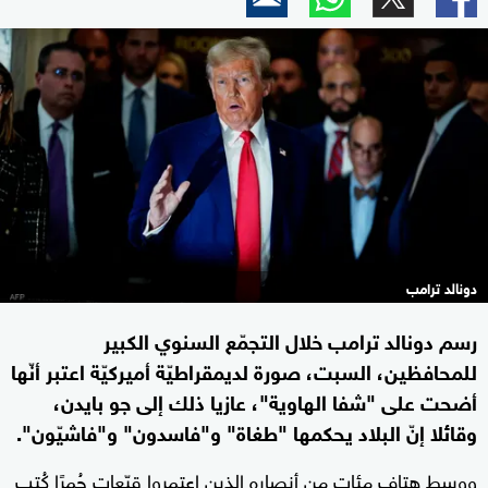
دونالد ترامب
رسم دونالد ترامب خلال التجمّع السنوي الكبير
للمحافظين، السبت، صورة لديمقراطيّة أميركيّة اعتبر أنّها
أضحت على "شفا الهاوية"، عازيا ذلك إلى جو بايدن،
وقائلا إنّ البلاد يحكمها "طغاة" و"فاسدون" و"فاشيّون".
ووسط هتاف مئات من أنصاره الذين اعتمروا قبّعات حُمرًا كُتب