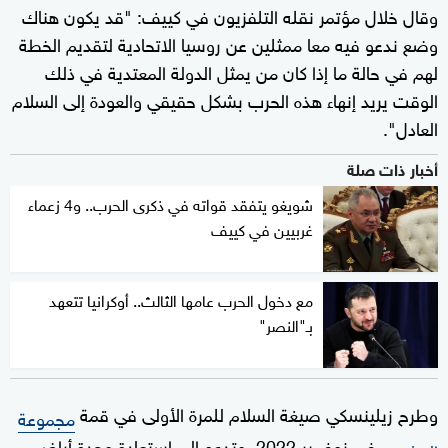
وقال خلال مؤتمر نقله التلفزيون في كييف: "قد يكون هناك
وضع ندعو فيه معا ممثلين عن روسيا الاتحادية لتقديم الخطة
لهم في حالة ما إذا كان من يمثل الدولة المعتدية في ذلك
الوقت يريد إنهاء هذه الحرب بشكل حقيقي والعودة إلى السلام
العادل".
أخبار ذات صلة
شويغو يتفقد قواته في ذكرى الحرب.. و4 زعماء
غربيين في كييف
مع دخول الحرب عامها الثالث.. أوكرانيا تتعهد
بـ"النصر"
وطرح زيلينسكي صيغة السلام للمرة الأولى في قمة
مجموعة
في نوفمبر 2022. وتدعو إلى استعادة وحدة أراضي