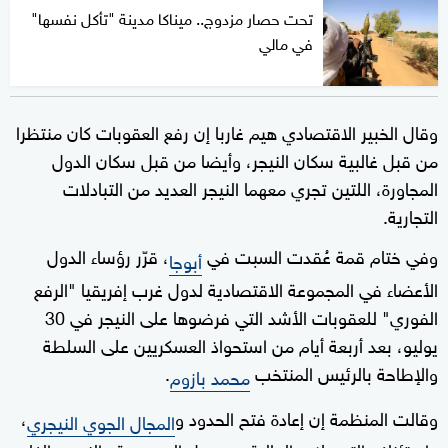
تحت حصار مزدوج.. ميناكا مدينة "تأكل نفسها"
في مالي
وقال الخبير الاقتصادي هيم غاربا إن رفع العقوبات كان منتظرا
من قبل غالبية سكان النيجر، وأيضا من قبل سكان الدول
المجاورة، اللتين تجري معهما النيجر العديد من التبادلات
التجارية.
وفي ختام قمة عُقدت السبت في
، قرّر رؤساء الدول
أبوجا
الأعضاء في المجموعة الاقتصادية لدول غرب إفريقيا "الرفع
الفوري" للعقوبات الأشد التي فرضوها على النيجر في 30
يوليو، بعد أربعة أيام من استحواذ العسكريين على السلطة
والإطاحة بالرئيس المنتخب
.
محمد بازوم
وقالت المنظمة إن إعادة فتح الحدود و
،
المجال الجوي النيجري