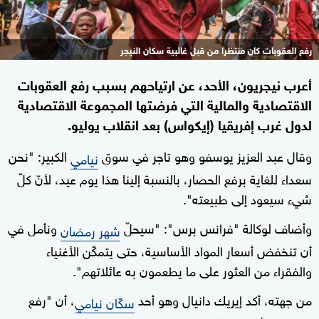
رفع العقوبات كان منتظرا من قبل غالبية سكان النيجر
أعرب نيجريون، الأحد، عن ارتياحهم بسبب رفع العقوبات
الاقتصادية والمالية التي فرضتها المجموعة الاقتصادية
لدول غرب إفريقيا (إيكواس) بعد انقلاب يوليو.
وقال عبد العزيز يوسفو وهو تاجر في سوق
الكبير: "نحن
نيامي
سعداء للغاية برفع الحصار، بالنسبة إلينا هذا يوم عيد، لأنّ كلّ
شيء سيعود إلى طبيعته".
وأضاف لوكالة "فرانس برس": "سيحلّ
ونأمل في
شهر رمضان
أن تنخفض أسعار المواد الأساسية، حتى يتمكّن الأغنياء
والفقراء من العثور على ما يطعمون به عائلاتهم".
من جهته، أكد إيريك دانيال وهو أحد
، أن "رفع
سكّان نيامي