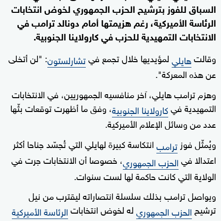
السباق للفوز بترشيح الحزب الجمهوري لخوض انتخابات
الرئاسة الأميركية، رغم هزيمتها أمام دونالد ترامب في
الانتخابات التمهيدية للحزب في كارولاينا الجنوبية.
وقالت
لمؤيديها خلال تجمع في
: "لن أتخلى
هايلي
تشارلستون
عن هذه المعركة".
وهزم ترامب هايلي، آخر منافسيه الجمهوريين، في الانتخابات
التمهيدية في
، وفق ما أظهرت توقعات بثّها
كارولاينا الجنوبية
عدد من وسائل الإعلام الأميركية.
ويُمثّل فوز
انتكاسة كبيرة لهايلي التي تُجسّد جناحا أكثر
ترامب
اعتدالا في
، خصوصا أن الانتخابات جرت في
الحزب الجمهوري
الولاية التي كانت حاكمة لها لست سنوات.
ويواصل ترامب بذلك سلسلة انتصاراته ليقترب من نيل
ترشيح
له لخوض انتخابات
الحزب الجمهوري
الرئاسة الأميركية