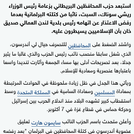
استبعد حزب المحافظين البريطاني بزعامة رئيس الوزراء
ريشي سوناك، السبت، نائبا من كتلته البرلمانية بعدما
رفض الاعتذار عن اتهامه رئيس بلدية لندن العمالي صديق
خان بأن الإسلاميين يسيطرون عليه.
واشتد الضغط على
للتصرف حيال لي أندرسون،
المحافظين
الذي شغل سابقا منصب نائب رئيس الحزب والذي غالبا ما يثير
جدلا، بعد تصريحات أدلى بها مساء الجمعة وأثارت تنديدا واسعا
باعتبارها عنصرية ومعادية للإسلام.
ويأتي هذا الجدل في ظل زيادة ملحوظة في الحوادث المرتبطة
بمعاداة
ومعاداة السامية في
وسط
المسلمين
المملكة المتحدة
استقطاب كبير تشهده البلاد منذ اندلاع الحرب بين إسرائيل
وحركة حماس في قطاع غزة في 7 أكتوبر.
وأعلن متحدث باسم الحزب النائب
تعليق
سايمون هارت
عضوية أندرسون في كتلة المحافظين في البرلمان "بعد رفضه