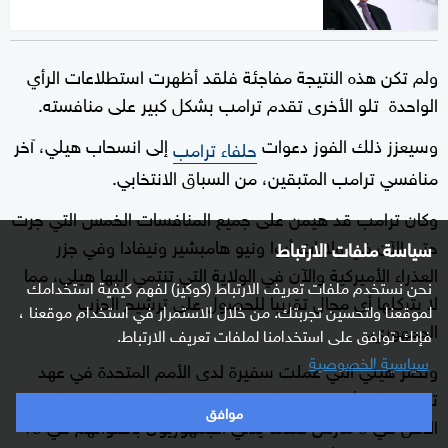
ولم تكن هذه النتيجة مفاجئة فلقد أظهرت استطلاعات الرأي
الواحدة تلو الأخرى تقدم ترامب بشكل كبير على منافسته.
وسيعزز ذلك الفوز دعوات
إلى انسحاب هيلي، آخر
حلفاء ترامب
منافسي ترامب المتبقين، من السباق الانتخابي.
وكان ترامب قد هيمن على جميع المنافسات الخمس التي جرت
حتى الآن في ولايات أيوا ونيو هامبشير ونيفادا وفي جزر
سياسة ملفات الارتباط
العذراء الأميركية والآن في الولاية التي تنتمي إليها هيلي، مما
نحن نستخدم ملفات تعريف الارتباط (كوكيز) لفهم كيفية استخدامك
لا يتركلها أي مجال تقريبا للحصول على ترشيح الحزب
لموقعنا ولتحسين تجربتك. من خلال الاستمرار في استخدام موقعنا ،
الجمهوري.
فإنك توافق على استخدامنا لملفات تعريف الارتباط.
سياسية الخصوصية
وتصر هيلي التي عملت سفيرة لدى الأمم المتحدة في عهد
ترامب على أنها ستواصل حملتها حتى "الثلاثاء الكبير" على
موافق
الأقل في 5 مارس عندما يدلي الجمهوريون بأصواتهم في 15