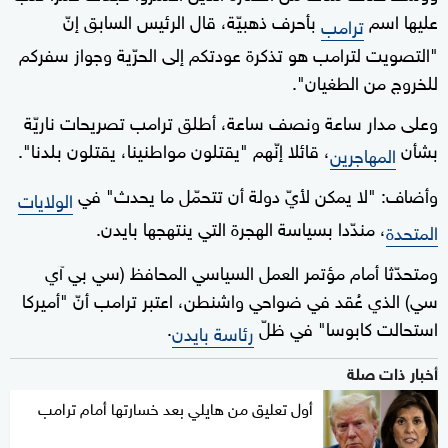
عليها اسم
بأحرف ذهبيّة، قال الرئيس السابق إنّ
ترامب
"التصويت لترامب هو تذكرة عودتكم إلى الحرّية وجواز سفركم
للخروج من الطغيان".
وعلى مدار ساعة ونصف ساعة، أطلق ترامب تصريحات ناريّة
بشأن
، قائلا إنّهم "يقتلون مواطنينا، يقتلون بلدنا".
المهاجرين
وأضاف: "لا يمكن لأيّ دولة أن تتحمّل ما يحدث" في
الولايات
، مندّدا بسياسة الهجرة التي ينتهجها بايدن.
المتحدة
ومتحدّثا أمام مؤتمر العمل السياسي المحافظ (سي بي آي
سي) الذي عُقد في ضواحي واشنطن، اعتبر ترامب أنّ "أميركا
استحالت كابوسا" في ظلّ
.
رئاسة بايدن
أخبار ذات صلة
أول تعليق من هايلي بعد خسارتها أمام ترامب