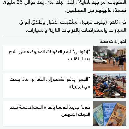
العقوبات أمر جيد للغاية"، لهذا البلد الذي يعد حوالي 26 مليون
نسمة، غالبيتهم من المسلمين.
في تاهوا (جنوب غرب)، استُقبلت الأخبار بإطلاق أبواق
السيارات واستعراضات بالدراجات النارية والسيارات.
أخبار ذات صلة
"إيكواس" ترفع العقوبات المفروضة على النيجر
بعد الانقلاب
"الجوع" يدفع الشعب إلى الشوارع.. ماذا يحدث
في نيجيريا؟
ضربة جديدة لفرنسا بالقارة السمراء..عملة تهدد
الفرنك الإفريقي