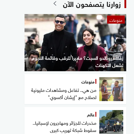
زوارنا يتصفحون الآن
منوعات
زفاف رونالدو السبت؟ ماديرا تترقب وقائمة النجوم
تشعل التكهنات
منوعات
من هي.. تفاعل ومشاهدات مليونية
لصلاح مع "إيشان أكسوي"
عالم
مخدرات للجزائر ومهاجرون لإسبانيا..
سقوط شبكة تهريب كبرى