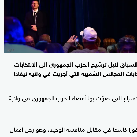
لسباق لنيل ترشيح الحزب الجمهوري الى الانتخابات
خابات المجالس الشعبية التي أجريت في ولاية نيفادا
اقتراع التي صوّت بها أعضاء الحزب الجمهوري في ولاية
فوزا كاسحا في مقابل منافسه الوحيد، وهو رجل أعمال