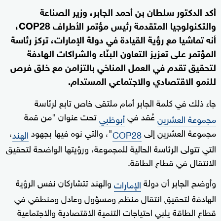
أكد الدكتور سلطان بن أحمد الجابر، وزير الصناعة
والتكنولوجيا المتقدمة رئيس مؤتمر الأطراف COP28،
أنه تماشيا مع رؤية القيادة في دولة الإمارات، تركز رئاسة
المؤتمر على تعزيز التعاون البنّاء والشراكات الهادفة
لتحقيق تقدم في العمل المناخي بالتزامن مع خلق فرص
للنمو الاقتصادي والاجتماعي المستدام.
جاء ذلك في كلمة الجابر أمام ملتقى خاص تابع لرئاسة
عُقد في
تحت عنوان "من قمة
مجموعة العشرين
أبوظبي
مجموعة العشرين إلى
"، والتي نوه فيها بجهود
،
COP28
الهند
التي تتولى الرئاسة الحالية للمجموعة، ورؤيتها الواضحة لتحقيق
الانتقال في قطاع الطاقة.
وأوضح الجابر أن دولة
والهند تتشاركان نفس الرؤية
الإمارات
الهادفة لتحقيق انتقال منظم ومسؤول وعادل ومنطقي في
قطاع الطاقة يلبي احتياجات التنمية الاقتصادية والاجتماعية