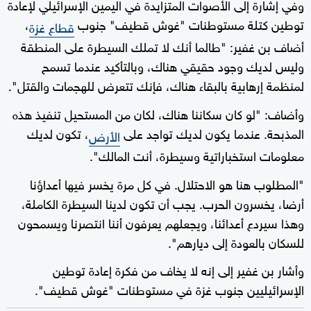
وفي إشارة إلى الأصوات المتزايدة في اليمين الإسرائيلي لإعادة
توطين كتلة مستوطنات "غوش قطيف" جنوب
،
قطاع غزة
أضاف بن غفير: "طالما أنك لا تملك السيطرة على المنطقة
وليس لديك وجود حقيقي هناك، وبالتأكيد عندما تسمح
لمنظمة إرهابية بالبقاء هناك، فإنك تتعرض للهجمات والقتل".
وأضاف: "لو كان سكاننا هناك، لكان من المستحيل تنفيذ هذه
المذبحة. عندما يكون لديك تواجد على
، تكون لديك
الأرض
معلومات استخباراتية وسيطرة، أنت المالك".
"المطلوب هنا هو الاحتلال. في كل مرة يخسر فيها أعداؤنا
أرضا، يخسرون الحرب. يجب أن تكون لدينا السيطرة الكاملة،
وهذا سيردع أعدائنا، ويجعلهم يعرفون أننا انتصرنا ويسمحون
للسكان بالعودة إلى ديارهم".
وأشار بن غفير إلى إنه لا يخاف من فكرة إعادة توطين
الإسرائيليين جنوب غزة في مستوطنات "غوش قطيف".