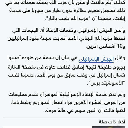
كذلك أبلغ غالانت أوستن بأن حزب الله يصعّد هجماته بما في
ذلك تسجيل هجوم بطائرة بدون طيار من سوريا على مدينة
إيلات، مضيفا أن "حزب الله يلعب بالنار".
وأعلن الجيش الإسرائيلي وخدمات الإنقاذ أن الهجمات التي
نفذها حزب الله اللبناني الأحد أصابت سبعة جنود إسرائيليين
و10 أشخاص آخرين.
وقال
في بيان إن سبعة من جنوده أصيبوا
الجيش الإسرائيلي
بجروح طفيفة نتيجة إطلاق قذائف هاون في منطقة المنارة
شمال إسرائيل في وقت سابق من يوم الأحد، حسبما نقلت
"الأسوشيتد برس".
ولم تذكر خدمة الإنقاذ الإسرائيلية الموقع أو تقدم معلومات
عن الجرحى العشرة الآخرين جراء انفجار الصواريخ وشظاياها،
لكنها قالت إن اثنين منهم في حالة حرجة.
أخبار ذات صلة