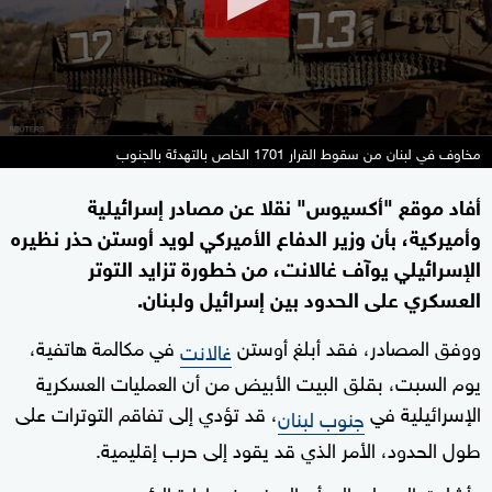
مخاوف في لبنان من سقوط القرار 1701 الخاص بالتهدئة بالجنوب
أفاد موقع "أكسيوس" نقلا عن مصادر إسرائيلية
وأميركية، بأن وزير الدفاع الأميركي لويد أوستن حذر نظيره
الإسرائيلي يوآف غالانت، من خطورة تزايد التوتر
العسكري على الحدود بين إسرائيل ولبنان.
ووفق المصادر، فقد أبلغ أوستن
في مكالمة هاتفية،
غالانت
يوم السبت، بقلق البيت الأبيض من أن العمليات العسكرية
الإسرائيلية في
، قد تؤدي إلى تفاقم التوترات على
جنوب لبنان
طول الحدود، الأمر الذي قد يقود إلى حرب إقليمية.
وأشارت المصادر إلى أن البعض في إدارة الرئيس
،