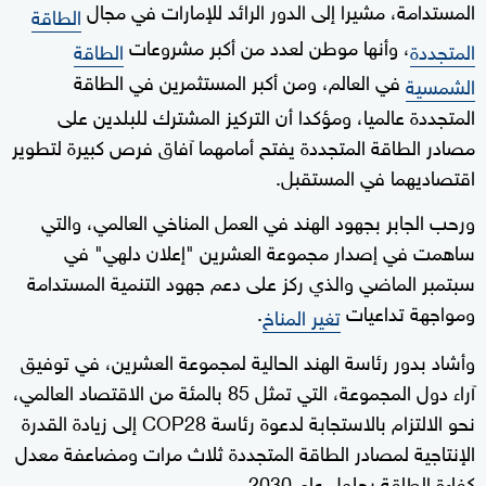
المستدامة، مشيرا إلى الدور الرائد للإمارات في مجال
الطاقة
، وأنها موطن لعدد من أكبر مشروعات
المتجددة
الطاقة
في العالم، ومن أكبر المستثمرين في الطاقة
الشمسية
المتجددة عالميا، ومؤكدا أن التركيز المشترك للبلدين على
مصادر الطاقة المتجددة يفتح أمامهما آفاق فرص كبيرة لتطوير
اقتصاديهما في المستقبل.
ورحب الجابر بجهود الهند في العمل المناخي العالمي، والتي
ساهمت في إصدار مجموعة العشرين "إعلان دلهي" في
سبتمبر الماضي والذي ركز على دعم جهود التنمية المستدامة
ومواجهة تداعيات
.
تغير المناخ
وأشاد بدور رئاسة الهند الحالية لمجموعة العشرين، في توفيق
آراء دول المجموعة، التي تمثل 85 بالمئة من الاقتصاد العالمي،
نحو الالتزام بالاستجابة لدعوة رئاسة COP28 إلى زيادة القدرة
الإنتاجية لمصادر الطاقة المتجددة ثلاث مرات ومضاعفة معدل
كفاءة الطاقة بحلول عام 2030.