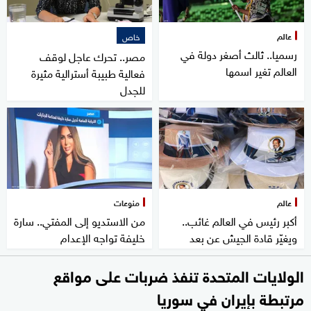
عالم
خاص
رسميا.. ثالث أصغر دولة في
مصر.. تحرك عاجل لوقف
العالم تغير اسمها
فعالية طبيبة أسترالية مثيرة
للجدل
عالم
منوعات
أكبر رئيس في العالم غائب..
من الاستديو إلى المفتي.. سارة
ويغيّر قادة الجيش عن بعد
خليفة تواجه الإعدام
الولايات المتحدة تنفذ ضربات على مواقع
مرتبطة بإيران في سوريا