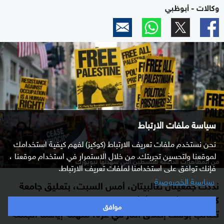
وكالات - أبوظبي
سياسة ملفات الارتباط
نحن نستخدم ملفات تعريف الارتباط (كوكيز) لفهم كيفية استخدامك
لموقعنا ولتحسين تجربتك. من خلال الاستمرار في استخدام موقعنا ،
من المظاهرات الداعمة لفلسطين التي شهدتها نيويورك
فإنك توافق على استخدامنا لملفات تعريف الارتباط.
سياسية الخصوصية
ندّدت جمعيتان طالبيتان، أمس السبت، بتعليق جامعة
كولومبيا الأميركية أنشطتهما بعدما نظمتا تظاهرات
موافق
تطالب بوقف إطلاق النار في غزة، متهمة إياهما الجمعة