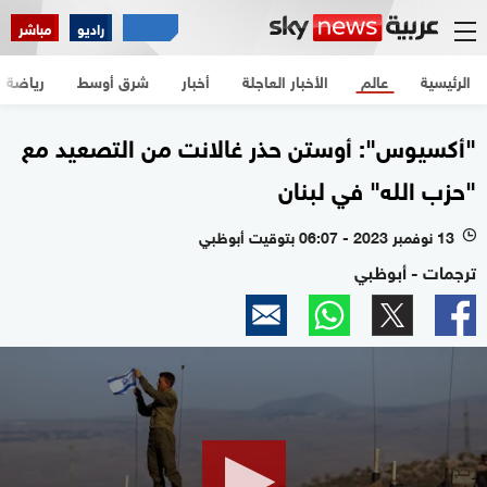
راديو
مباشر
الرئيسية
عالم
الأخبار العاجلة
أخبار
شرق أوسط
رياضة
"أكسيوس": أوستن حذر غالانت من التصعيد مع
"حزب الله" في لبنان
13 نوفمبر 2023 - 06:07 بتوقيت أبوظبي
l
ترجمات - أبوظبي
0
seconds
of
2
minutes,
41
seconds