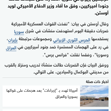
جنودا أميركيين، وفق ما أفاد وزير الدفاع الأميركي لويد
أوستن.
وقال أوستن في بيان: "نفذت القوات العسكرية الأميركية
ضربات دقيقة اليوم استهدفت منشآت في شرق
سوريا
يستخدمها
ومجموعات مرتبطة
،
الحرس الثوري الإيراني
بإيران
في رد على الهجمات المستمرة ضد جنود أميركيين في
العراق
وسوريا"، وفقما نقلت "فرانس برس".
ووفق البيان فإن الضربات طالت منشأة تدريب ومنزلا بالقرب
من مدينتي البوكمال والميادين، على التوالي.
أخبار ذات صلة
أميركا تهدد بـ "إجراءات" بعد هجمات على قواتها
بسوريا والعراق