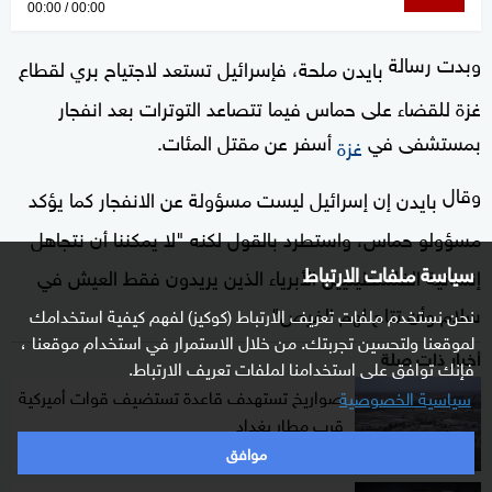
0
00:00
00:00
seconds
وبدت رسالة
of
ملحة، فإسرائيل تستعد لاجتياح بري لقطاع
بايدن
0
غزة للقضاء على حماس فيما تتصاعد التوترات بعد انفجار
seconds
بمستشفى في
أسفر عن مقتل المئات.
غزة
وقال
إن إسرائيل ليست مسؤولة عن الانفجار كما يؤكد
بايدن
مسؤولو حماس، واستطرد بالقول لكنه "لا يمكننا أن نتجاهل
سياسة ملفات الارتباط
إنسانية الفلسطينيين الأبرياء الذين يريدون فقط العيش في
سلام وأن تتاح لهم الفرص".
نحن نستخدم ملفات تعريف الارتباط (كوكيز) لفهم كيفية استخدامك
لموقعنا ولتحسين تجربتك. من خلال الاستمرار في استخدام موقعنا ،
أخبار ذات صلة
فإنك توافق على استخدامنا لملفات تعريف الارتباط.
صواريخ تستهدف قاعدة تستضيف قوات أميركية
سياسية الخصوصية
قرب مطار بغداد
موافق