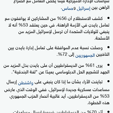
الراهن بين
و
.
إسرائيل
حماس
كشف الاستطلاع أن 56% من المشاركين لا يوافقون مع
تعامل بايدن في الأزمة الراهنة، في حين يعتقد 53% أنه لا
ينبغي للولايات المتحدة أن ترسل لإسرائيل المزيد من
الأسلحة.
وصلت نسبة عدم الموافقة على تعامل إدارة بايدن بين
الناخبين
إلى 72%.
الجمهوريين
يرى 61% من الديمقراطيين أن على بايدن بذل المزيد من
الجهد لتشجيع الحل الدبلوماسي بعيدًا عن "لغة البندقية".
تباينت الأراء بشأن ما إذا كان ينبغي على
إرسال
واشنطن
مساعدات عسكرية جديدة لإسرائيل، ففي الوقت الذي عارض
53% من الديمقراطيين، أيد غالبية أنصار الحزب الجمهوري
هذه الخطوة.
أيّد 70% من الديمقراطيين ضرورة إرسال مساعدات