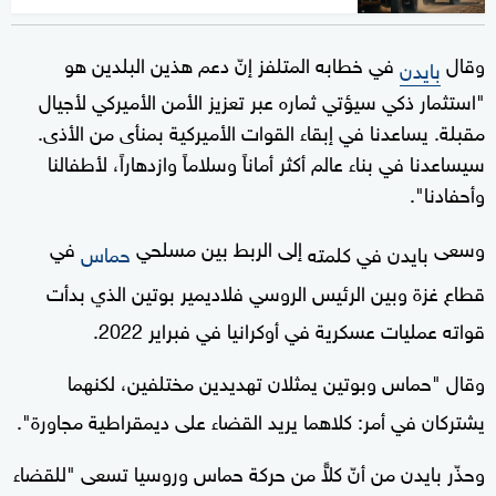
وقال
في خطابه المتلفز إنّ دعم هذين البلدين هو
بايدن
"استثمار ذكي سيؤتي ثماره عبر تعزيز الأمن الأميركي لأجيال
مقبلة. يساعدنا في إبقاء القوات الأميركية بمنأى من الأذى.
سيساعدنا في بناء عالم أكثر أماناً وسلاماً وازدهاراً، لأطفالنا
وأحفادنا".
وسعى
إلى الربط بين مسلحي
في
بايدن في كلمته
حماس
قطاع غزة وبين الرئيس الروسي فلاديمير بوتين الذي بدأت
قواته عمليات عسكرية في أوكرانيا في فبراير 2022.
وقال "حماس وبوتين يمثلان تهديدين مختلفين، لكنهما
يشتركان في أمر: كلاهما يريد القضاء على ديمقراطية مجاورة".
وحذّر بايدن من أنّ كلاًّ من حركة حماس وروسيا تسعى "للقضاء