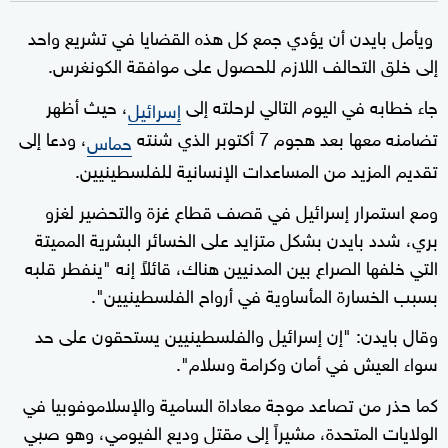
ويأمل بايدن أن يؤدي جمع كل هذه القضايا في تشريع واحد
إلى خلق التحالف اللازم للحصول على موافقة الكونغرس.
جاء خطابه في اليوم التالي لرحلته إلى
، حيث أظهر
إسرائيل
تضامنه معها بعد هجوم 7 أكتوبر الذي شنته
، ودعا إلى
حماس
تقديم المزيد من المساعدات الإنسانية للفلسطينيين.
ومع استمرار إسرائيل في قصف قطاع غزة والتحضير لغزو
بري، شدد بايدن بشكل متزايد على الخسائر البشرية المميتة
التي خلفها الصراع بين المدنيين هناك، قائلاً إنه "ينفطر قلبه
بسبب الخسارة المأساوية في أرواح الفلسطينيين".
وقال بايدن: "إن إسرائيل والفلسطينيين يستحقون على حد
سواء العيش في أمان وكرامة وسلام".
كما حذر من تصاعد موجة معاداة السامية والإسلاموفوبيا في
الولايات المتحدة، مشيراً إلى مقتل وديع الفيومي، وهو صبي