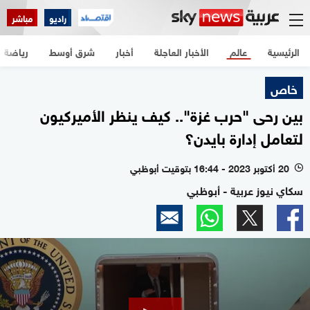
راديو
مباشر
الرئيسية
عالم
الأخبار العاجلة
أخبار
شرق أوسط
رياضة
خاص
بين رحى "حرب غزة".. كيف ينظر الأميركيون
لتعامل إدارة بايدن؟
20 أكتوبر 2023 - 16:44 بتوقيت أبوظبي
l
سكاي نيوز عربية - أبوظبي
0
seconds
of
2
minutes,
31