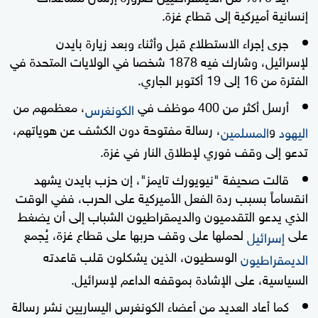
إنسانية أميركية إلى قطاع غزة.
جرى إجراء الاستطلاع قبل وأثناء وبعد زيارة بايدن
لإسرائيل، وشارك فيه 1878 شخصا في الولايات المتحدة في
الفترة من 16 إلى 19 أكتوبر الجاري.
أرسل أكثر من 400 موظف في
، معظمهم من
الكونغرس
و
، رسالة مفتوحة دون الكشف عن هوياتهم،
اليهود
المسلمين
تدعو إلى وقف فوري لإطلاق النار في غزة.
قالت صحيفة "نيويورك تايمز"، إن حزب بايدن يشهد
انقساماً بسبب ردة الفعل الأميركية على الحرب، ففي الوقت
الذي يدعو التقدميون والديمقراطيون الشباب إلى أن يضغط
على
لحملها على وقف حربها على قطاع غزة، يُجمع
إسرائيل
الوسطيون، الذين يشكلون قلب قاعدته
الديمقراطيون
السياسية، على الإشادة بموقفه الداعم لإسرائيل.
كما أعاد العديد من أعضاء الكونغرس اليساريين نشر رسالة