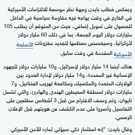
ويعكس خطاب بايدن وجهة نظر موسعة للالتزامات الأميركية
في الخارج في وقت يواجه فيه مقاومة سياسية في الداخل
للحصول على تمويل إضافي، حيث من المتوقع أن يطلب 105
مليارات دولار اليوم الجمعة، بما في ذلك 60 مليار دولار
لأوكرانيا، وسيخصص معظمها لتجديد مخزونات
الأسلحة
المقدمة في وقت سابق.
الأميركية
هناك أيضا 14 مليار دولار لإسرائيل، و10 مليارات دولار للجهود
الإنسانية غير المحددة، و14 مليار دولار لإدارة الحدود بين
الولايات المتحدة والمكسيك ومكافحة تهريب الفنتانيل، و7
مليارات دولار لمنطقة المحيطين الهندي والهادئ، والتي تشمل
تايوان، وتم وصف الاقتراح من قبل 3 أشخاص مطلعين على
التفاصيل وأصروا على عدم الكشف عن هويتهم قبل الإعلان
الرسمي.
وقال بايدن: "إنه استثمار ذكي سيؤتي ثماره للأمن الأميركي