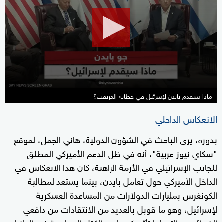
8
minutes,
47
seconds
ماذا سيقدم بايدن لإسرئيل في خطابه المرتقب؟
الانعكاس الداخلي
بدوره، يرى الباحث في الشؤون الدولية، هاني الجمل، لموقع
"سكاي نيوز عربية"، أنه في ظل الدعم الأميركي المطلق
للجانب الإسرائيلي في الأزمة الراهنة، كان هذا الانعكاس في
الداخل الأميركي حول تعامل بايدن، بينما يستعد لمطالبة
الكونغرس بمليارات الدولارات من المساعدة العسكرية
لإسرائيل، وهو ما قوبل بالعديد من الانتقادات من دافعي
الضرائب، والتي لها تأثير كبير لدى الكتل السياسية في الولايات