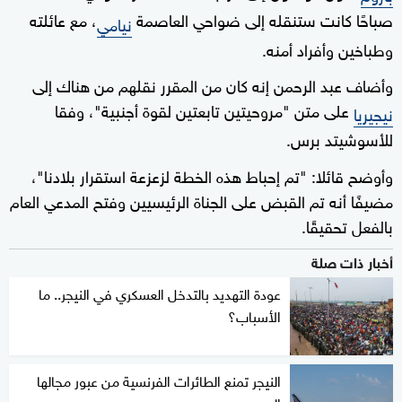
صباحًا كانت ستنقله إلى ضواحي العاصمة
، مع عائلته
نيامي
وطباخين وأفراد أمنه.
وأضاف عبد الرحمن إنه كان من المقرر نقلهم من هناك إلى
على متن "مروحيتين تابعتين لقوة أجنبية"، وفقا
نيجيريا
للأسوشيتد برس.
وأوضح قائلا: "تم إحباط هذه الخطة لزعزعة استقرار بلادنا"،
مضيفًا أنه تم القبض على الجناة الرئيسيين وفتح المدعي العام
بالفعل تحقيقًا.
أخبار ذات صلة
عودة التهديد بالتدخل العسكري في النيجر.. ما
الأسباب؟
النيجر تمنع الطائرات الفرنسية من عبور مجالها
الجوي