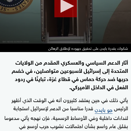
seconds
شكوك بقدرة بايدن على تحقيق جهوده لإطلاق الرهائن
أثار الدعم السياسي والعسكري المقدم من الولايات
المتحدة إلى إسرائيل لأسبوعين متواصلين، في خضم
حربها ضد حركة حماس في قطاع غزة، تباينًا في ردود
الفعل في الداخل الأميركي.
يأتي ذلك في حين يعتقد كثيرون أنه في الوقت الذي أظهر
الرئيس
قدرا مناسبا من الدعم لإسرائيل استجابة
جو بايدن
لنداءات داخلية وفي الأوساط الرسمية، فإن نهجه يأتي مدعوما
بقلق عام واسع بشأن احتمالات نشوب حرب أوسع في