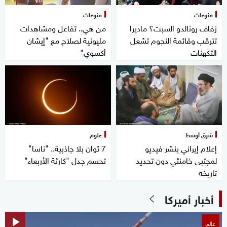
منوعات
منوعات
زفاف رونالدو السبت؟ ماديرا
من هي.. تفاعل ومشاهدات
تترقب وقائمة النجوم تشعل
مليونية لصلاح مع "إيشان
التكهنات
أكسوي"
شرق أوسط
علوم
إعلام إيراني ينشر فيديو
7 ثوان بلا جاذبية.. "ناسا"
لمجتبى خامنئي دون تحديد
تحسم جدل "كارثة الأربعاء"
تاريخه
أخبار أميركا
عالم