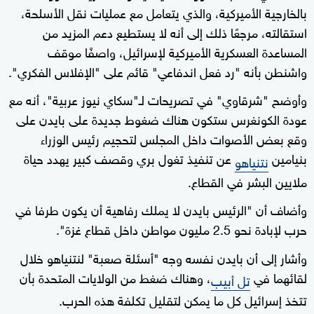
بالخارجية الأميركية، والذي يتعامل مع عمليات نقل الأسلحة،
استقالته، مرجعًا ذلك إلى أنه لا يستطيع دعم المزيد من
المساعدة العسكرية الأميركية لإسرائيل، واصفًا موقف
واشنطن بأنه "رد فعل اندفاعي" قائم على "الإفلاس الفكري".
وأوضح "شرقاوي" في تصريحات لـ"سكاي نيوز عربية"، أنه مع
عودة الكونغرس ستكون هناك ضغوط جديدة على بايدن على
وقع بعض الأصوات داخل المجلس لتحجيم رئيس الوزراء
بنيامين
عن تنفيذ تغول بري وقصف كبير يهدد حياة
نتنياهو
ملايين البشر في القطاع.
وأضاف أن "الرئيس بايدن لا يملك رفاهية أن يكون طرفا في
حرب لإبادة نحو 2.5 مليون مواطن داخل قطاع غزة".
وأشار إلى أن بايدن نفسه وجه "أسئلة صعبة" لنتنياهو خلال
لقائهما في
، وهناك ضغط من الولايات المتحدة بأن
تل أبيب
تتخذ إسرائيل كل ما يمكن لتقليل تكلفة هذه الحرب.