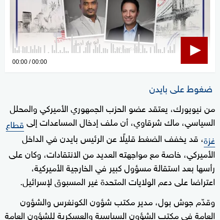
0
00:00
00:00
seconds
of
ضغوط على بايدن
0
من نيويورك، يعتقد عضو الحزب الجمهوري الأميركي والمحلل
seconds
السياسي، ماك شرقاوي، أن ملف إدخال المساعدات إلى
قطاع
، قد يخفف الضغط قليلًا عن الرئيس بايدن في الداخل
غزة
الأميركي، خاصة مع مواجهته العديد من الانتقادات، وكان على
رأسها بعد استقالة مسؤول كبير في الخارجية الأميركية،
اعتراضا على دعم الولايات المتحدة غير المسبوق لإسرائيل.
وقدّم جوش بول، مدير مكتب شؤون الكونغرس والشؤون
العامة في مكتب الشؤون السياسية والعسكرية للشؤون العامة