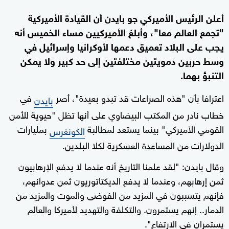
أعلن الرئيس الأميركي جو بايدن أن القيادة الأميركية
"تجمع العالم معا"، وأبلغ الأميركيين مساء الخميس أنه
يجب على البلاد تعميق دعمها لأوكرانيا وإسرائيل في
وسط حربين دمويتين مختلفتين إلى حد كبير ولا يمكن
التنبؤ بهما.
اعترافا بأن "هذه الصراعات قد تبدو بعيدة"، أصر
في
بايدن
خطاب نادر من المكتب البيضاوي على أنها تظل "حيوية للأمن
القومي الأميركي" بينما يستعد لمطالبة
بمليارات
الكونغرس
الدولارات من المساعدة العسكرية لكلا البلدين.
وقال بايدن: "لقد علمنا التاريخ أنه عندما لا يدفع الإرهابيون
ثمن إرهابهم، وعندما لا يدفع الديكتاتوريون ثمن عدوانهم،
فإنهم يتسببون في المزيد من الفوضى والموت والمزيد من
الدمار.. إنهم يستمرون. والتكلفة والتهديد لأميركا والعالم
يستمران في الارتفاع".