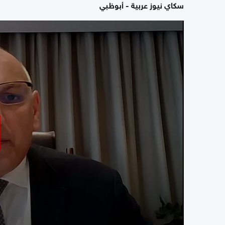
سكاي نيوز عربية - أبوظبي