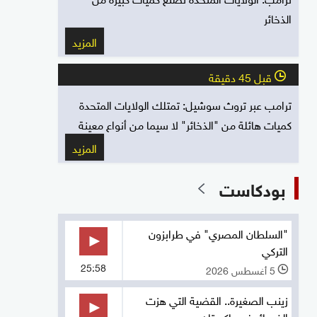
الذخائر
المزيد
قبل 45 دقيقة
l
ترامب عبر تروث سوشيل: تمتلك الولايات المتحدة
كميات هائلة من "الذخائر" لا سيما من أنواع معينة
المزيد
بودكاست
"السلطان المصري" في طرابزون
التركي
25:58
5 أغسطس 2026
l
زينب الصغيرة.. القضية التي هزت
الضمائر في باكستان