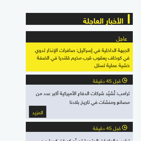
الأخبار العاجلة
عاجل
الجبهة الداخلية في إسرائيل: صافرات الإنذار تدوي
في كوخاف يعقوب قرب مخيم قلنديا في الضفة
خشية عملية تسلل
قبل 45 دقيقة
l
ترامب: تُشيّد شركات الدفاع الأميركية أكبر عدد من
مصانع ومنشآت في تاريخ بلادنا
المزيد
قبل 45 دقيقة
l
ترامب: الولايات المتحدة تصنّع كميات كبيرة من