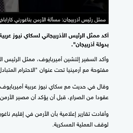
ممثل رئيس أذربيجان: مسألة الأرمن بناغورني كاراباخ
أكد ممثل الرئيس الأذربيجاني لسكاي نيوز عربية
بدولة أذربيجان".
وأكد السفير إلتشين أميربايوف، ممثل الرئيس ال
مفتوحة مع أرمينيا تحت عنوان "الاحترام المتبادل
وقال في حديث مع سكاي نيوز عربية أميربايوف:
عقودا من الصراع، قبل أن يؤكد أن مصير الأرمن 
وأفادت تقارير إعلامية بأن الأرمن في إقليم ناغ
لوقف العملية العسكرية.