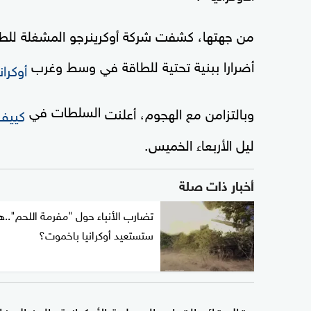
من جهتها، كشفت شركة أوكرينرجو المشغلة للطاق
أضرارا ببنية تحتية للطاقة في وسط وغرب
أوكران
السلطات في
وبالتزامن مع الهجوم، أعلنت
كييف
ليل الأربعاء الخميس.
أخبار ذات صلة
تضارب الأنباء حول "مفرمة اللحم"..
ستستعيد أوكرانيا باخموت؟
وقال قائد القوات المسلحة الأوكرانية، الجنرال ف