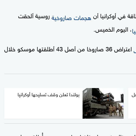
ة في أوكرانيا أن
روسية ألحقت
هجمات صاروخية
، اليوم الخميس.
يا
اعتراض 36 صاروخا من أصل 43 أطلقتها موسكو خلال
هل
بولندا تعلن وقف تسليحها أوكرانيا
اليري زالوجني، على تلغرام، إن
أُطلقت على