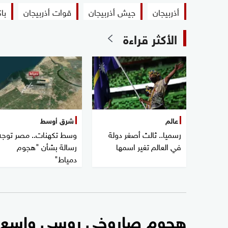
أذربيجان
جيش أذربيجان
قوات أذربيجان
با
الأكثر قراءة
عالم
شرق أوسط
رسميا.. ثالث أصغر دولة
وسط تكهنات.. مصر توجه
في العالم تغير اسمها
رسالة بشأن "هجوم
دمياط"
هجوم صاروخي روسي واسع.. و