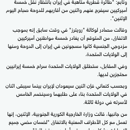
وتابع: "طائرة قطرية متأهبة في إيران بانتظار نقل خمسة
أميركيين سيفرج عنهم واثنين من أقاربهم للدوحة صباح اليوم
الإثنين".
وقالت مصادر لوكالة "رويترز" في وقت سابق إنه بموجب
الاتفاق، من المتوقع أن يغادر خمسة مواطنين أميركيين
مزدوجي الجنسية كانوا مسجونين في إيران إلى الدوحة ومنها
إلى الولايات المتحدة.
وفي المقابل، ستطلق الولايات المتحدة سراح خمسة إيرانيين
محتجزين لديها.
وبحسب كنعاني فإن اثنين سيعودان لإيران بينما سيبقى اثنان
في الولايات المتحدة بناء على طلبهما وسينضم الخامس
لأسرته في دولة ثالثة.
من جانبها، قالت وزارة الخارجية الكورية الجنوبية، الإثنين، إنها
تعمل مع كل الأطراف المعنية بالاتفاق "لضمان مضي جميع
الإجراءات بشكل سلس حتى تُحل بصورة نهائية".