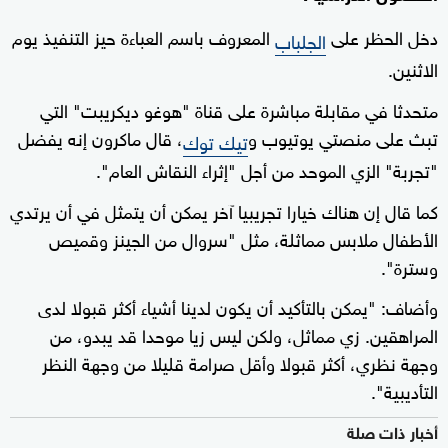
دخل الحظر على
المعروف باسم العباءة حيز التنفيذ يوم
الجلباب
الاثنين.
متحدثا في مقابلة مباشرة على قناة "هوغو ديكريبت" التي
تبث على منصتي يوتيوب و
، قال ماكرون إنه يفضل
تيك توك
"تجربة" الزي الموحد من أجل "إثراء النقاش العام".
كما قال إن هناك خيارا تجريبيا آخر يمكن أن يتمثل في أن يرتدي
الأطفال ملابس مماثلة، مثل "سروال من الجينز وقميص
وسترة".
وأضاف: "يمكن بالتأكيد أن يكون لدينا أشياء أكثر قبولا لدى
المراهقين. زي مماثل، ولكن ليس زيا موحدا قد يبدو، من
وجهة نظري، أكثر قبولا وأقل صرامة قليلا من وجهة النظر
التأديبية".
أخبار ذات صلة