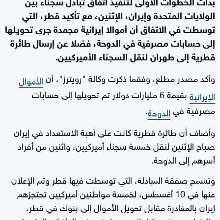
بدأت الخطوات الأولى لتنفيذ اتفاق تبادل سجناء بين
الولايات المتحدة وإيران، الإثنين، مع تأكيد قطر، التي
توسطت في الاتفاق أن أموالا إيرانية مجمدة جرى تحويلها
إلى حسابات مصرفية في الدوحة، فضلا عن إرسال طائرة
قطرية إلى طهران لنقل السجناء الأميركيين.
وأكد مصدر مطلع، وفقما ذكرت وكالة "رويترز"، أن
الأموال
بقيمة 6 مليارات دولار تم تحويلها إلى حسابات
الإيرانية
مصرفية في
.
الدوحة
وأضاف أن طائرة قطرية كانت على أهبة الاستعداد في إيران
صباح الإثنين لنقل خمسة سجناء أميركيين، واثنين من أفراد
أسرهم إلى الدوحة.
وتسمح صفقة المبادلة، التي توسطت فيها قطر وتم الإعلان
عنها في 10 أغسطس، لخمسة مواطنين أميركيين تحتجزهم
إيران بالمغادرة مقابل تحويل الأموال إلى بنوك في قطر،