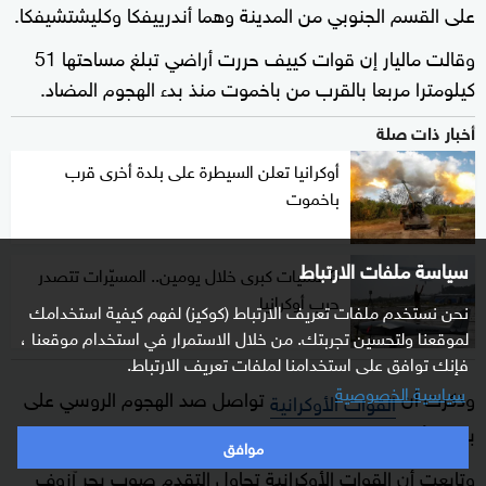
على القسم الجنوبي من المدينة وهما أندرييفكا وكليشتشيفكا.
وقالت ماليار إن قوات كييف حررت أراضي تبلغ مساحتها 51
كيلومترا مربعا بالقرب من باخموت منذ بدء الهجوم المضاد.
أخبار ذات صلة
أوكرانيا تعلن السيطرة على بلدة أخرى قرب
باخموت
سياسة ملفات الارتباط
3 عمليات كبرى خلال يومين.. المسيّرات تتصدر
حرب أوكرانيا
نحن نستخدم ملفات تعريف الارتباط (كوكيز) لفهم كيفية استخدامك
لموقعنا ولتحسين تجربتك. من خلال الاستمرار في استخدام موقعنا ،
فإنك توافق على استخدامنا لملفات تعريف الارتباط.
سياسية الخصوصية
وذكرت أن
تواصل صد الهجوم الروسي على
القوات الأوكرانية
بلدتي أفدييفكا ومارينكا في الجنوب بمنطقة دونيتسك.
موافق
وتابعت أن القوات الأوكرانية تحاول التقدم صوب بحر آزوف