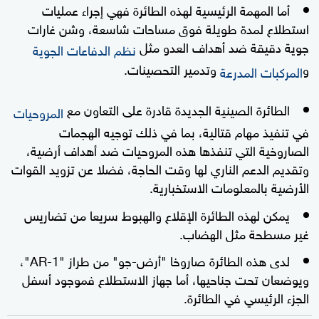
أما المهمة الرئيسية لهذه الطائرة فهي إجراء عمليات
استطلاع لمدة طويلة فوق مساحات شاسعة، وشن غارات
جوية دقيقة ضد أهداف العدو مثل
نظم الدفاعات الجوية
و
وتدمير التحصينات.
المركبات المدرعة
الطائرة الصينية الجديدة قادرة على التعاون مع
المروحيات
في تنفيذ مهام قتالية، بما في ذلك توجيه الهجمات
الصاروخية التي تنفذها هذه المروحيات ضد أهداف أرضية،
وتقديم الدعم الناري لها وقت الحاجة، فضلا عن تزويد القوات
الأرضية بالمعلومات الاستخبارية.
يمكن لهذه الطائرة الإقلاع والهبوط سريعا من تضاريس
غير مسطحة مثل الهضاب.
لدى هذه الطائرة صاروخا "أرض-جو" من طراز "AR-1"،
ويوضعان تحت جناحيها، أما جهاز الاستطلاع فموجود أسفل
الجزء الرئيسي في الطائرة.