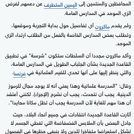
المحافظين والمنتمين إلى
عن دعمهم لفرض
0
اليمين المتطرف
seconds
الزي الموحد في المدارس العامة.
ولم يقدم
أي تفاصيل حول بداية التجربة وموقعها،
ماكرون
وتطلب بعض المدارس الخاصة بالفعل من الطلاب ارتداء الزي
الموحد.
وأكد ماكرون مجددا أن السلطات ستكون "شرسة" في تطبيق
القاعدة الجديدة بشأن الجلباب الطويل في المدارس العامة،
والتي ينظر إليها على أنها تحدي للقيم العلمانية في
.
فرنسا
وقال: "المدرسة علمانية وهذا يعني أنه لا يوجد مجال للرموز
الدينية. يجب أن نتحدث، يجب أن نشرح (الإجراء). لكنني أعتقد
أن هذا مهم للغاية لأن المدرسة يجب أن تظل مكانا محايدا".
أثارت القاعدة الجديدة انتقادات في جميع أنحاء البلاد، حيث
جادل البعض بأن الملابس الفضفاضة التي تغطي الجسم لا
تشكل استعراضا متفاخرا للدين ولا ينبغي حظرها في الفصول