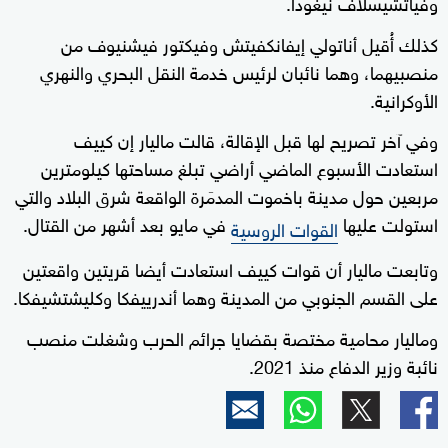
وفياتشيسلاف نيغودا.
كذلك أُقيل أناتولي إيفانكفيتش وفيكتور فيشنيوف من
منصبيهما، وهما نائبان لرئيس خدمة النقل البحري والنهري
الأوكرانية.
وفي آخر تصريح لها قبل الإقالة، قالت ماليار إن كييف
استعادت الأسبوع الماضي أراضي تبلغ مساحتها كيلومترين
مربعين حول مدينة باخموت المدمَرة الواقعة شرق البلاد والتي
استولت عليها
في مايو بعد أشهر من القتال.
القوات الروسية
وتابعت ماليار أن قوات كييف استعادت أيضا قريتين واقعتين
على القسم الجنوبي من المدينة وهما أندرييفكا وكليشتشيفكا.
وماليار محامية مختصة بقضايا جرائم الحرب وشغلت منصب
نائبة وزير الدفاع منذ 2021.