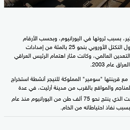
ر، بسبب ثروتها في اليورانيوم، وبحسب الأرقام
الرسمية للرابطة النووية العالمية، زودت أرليت دول التكتل الأوروبي بنحو 25 بالمئة من إمدادات
ت عام 2022 نحو 5 بالمئة من التعدين العالمي، وكانت مثار اهتمام الرئيس العراقي
 عام 2003.
" مع قرينتها "سومير" المملوكة للنيجر أنشطة استخراج
مناجم والمواقع بالقرب من مدينة أرليت، في عدة
مناجم أبرزها، منجم "أكوتا لليورانيوم"، غرب أرليت الذي ينتج نحو 75 ألف طن من اليورانيوم منذ عام