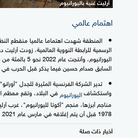
أرليت غنية باليورانيوم
اهتمام عالمي
المنطقة شهدت اهتماما عالميا منقطع النظي
اليورانيوم، وأنتج
السابق صدام حسين فيما يذكر قبل الحرب في العراق
تدير الشركة الفرنسية المثيرة للجدل "أورانو
واستكشاف
في البلاد، وتقع معظم ال
اليورانيوم
1978 قبل أن يتم إغلاقه في مارس عام 2021 بسبب نفاذ احتياطاته من الخام.
أخبار ذات صلة