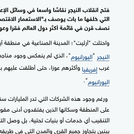
فتح انقلاب النيجر نقاشا واسعا في وسائل الإع
التي خلفها ما بات يوصف بـ"الاستعمار الاقتصا
نصف قرن في قائمة أكثر دول العالم فقرا وعوز
واحتلت "أرليت"؛ المدينة الصناعية في منطقة أ
"
"، الذي لم ينعكس وجود مناجم
النيجر
اليورانيوم
غرب
وأكثرهم عوزا، حتى أطلقت عليهم بع
إفريقيا
".
اليورانيوم
ورغم وجود هذه الشركات التي تدر المليارات س
على المنطقة وسكانها الذين يفتقدون أدنى مقوما
التنقيب أي خدمات أو بنيات تحتية، بل وصل ال
بينين يتجاوز جميع القرى والمدن التي في طريقه