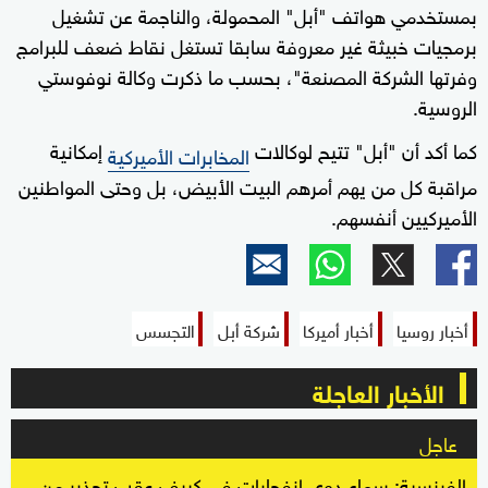
seconds
بمستخدمي هواتف "أبل" المحمولة، والناجمة عن تشغيل
برمجيات خبيثة غير معروفة سابقا تستغل نقاط ضعف للبرامج
وفرتها الشركة المصنعة"، بحسب ما ذكرت وكالة نوفوستي
الروسية.
كما أكد أن "أبل" تتيح لوكالات
إمكانية
المخابرات الأميركية
مراقبة كل من يهم أمرهم البيت الأبيض، بل وحتى المواطنين
الأميركيين أنفسهم.
أخبار روسيا
أخبار أميركا
شركة أبل
التجسس
الأخبار العاجلة
عاجل
الفرنسية: سماع دوي انفجارات في كييف عقب تحذير من