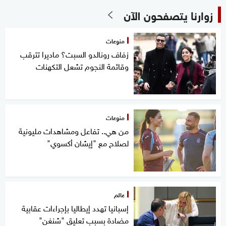
زوارنا يتصفحون الآن
منوعات
زفاف رونالدو السبت؟ ماديرا تترقب
وقائمة النجوم تشعل التكهنات
منوعات
من هي.. تفاعل ومشاهدات مليونية
لصلاح مع "إيشان أكسوي"
عالم
إسبانيا تهدد إيطاليا بإجراءات عقابية
مضادة بسبب تعليق "شنغن"