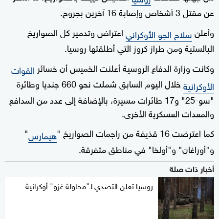
عن مقتل 3 أشخاص وإصابة 16 آخرين بجروح.
وأعلن
اعتراض وتدمير كل الصواريخ
سلاح الجو الأوكراني
البالستية ومن طراز كروز التي أطلقتها روسيا.
وكانت وزارة الدفاع الروسية أعلنت الخميس أن خسائر
القوات
خلال اليوم السابق شملت نحو 660 جنديا وطائرة
الأوكرانية
"سو-25" و17 طائرات مسيرة، بالإضافة إلى عدد من المدافع
والمعدات العسكرية الأخرى.
كما اعترضت 16 قذيفة من راجمات الصواريخ "
"
هيمارس
و"أوراغان" و"أولخا" في مناطق متفرقة.
أخبار ذات صلة
روسيا تعلن التصدي لـ"محاولة غزو" أوكرانية