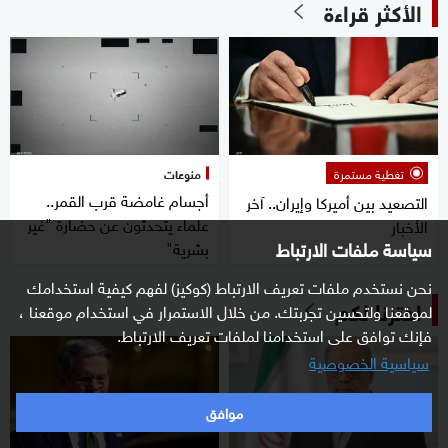
الأكثر قراءة
تغطية مستمرة
منوعات
أجسام غامضة قرب القمر..
التصعيد بين أميركا وإيران.. آخر
علماء يتحدثون عن حضارة "غير
الأخبار
سياسة ملفات الارتباط
بشرية"
نحن نستخدم ملفات تعريف الارتباط (كوكيز) لفهم كيفية استخدامك
اخترنا لكم
لموقعنا ولتحسين تجربتك. من خلال الاستمرار في استخدام موقعنا ،
فإنك توافق على استخدامنا لملفات تعريف الارتباط.
سياسية الخصوصية
موافق