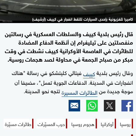
كاميرا تلفزيونية بإحدى السيارات تلتقط انفجار في كييف (أرشيف)
قال رئيس بلدية كييف والسلطات العسكرية في رسالتين
منفصلتين على تيليغرام إن أنظمة الدفاع المضادة
للطائرات في العاصمة الأوكرانية كييف نشطت في وقت
مبكر من صباح الجمعة في محاولة لصد هجمات روسية.
وقال رئيس بلدية
فيتالي كليتشكو في رسالة "هناك
كييف
انفجارات في المدينة. الدفاعات الجوية تعمل"، مضيفا أن
موجة جديدة من
تتجه نحو المدينة.
الطائرات المسيرة
روسيا
أوكرانيا
هجوم روسيا
حرب المسيّرات
طائرات مسيّرة