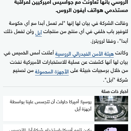
الروسي بأنها تعاونت مع جواسيس أميركيين لمراقبة
مستخدمي هواتف أيفون الروس.
وقالت الشركة في بيان لها إنها "لم تعمل أبدا مع أي حكومة
لتوفير باب خلفي في أي منتج من منتجات
ولن تفعل ذلك
أبل
أبدا"، وفقا لرويترز.
وكانت
أعلنت أمس الخميس في
هيئة الأمن الفيدرالي الروسية
بيان لها أنها كشفت عن عملية للاستخبارات الأميركية نفذت
من خلال برمجيات خبيثة على
من تصنيع
الأجهزة المحمولة
شركة "آبل".
أخبار ذات صلة
روسيا: أميركا حاولت أن تتجسس علينا بواسطة
أجهزة أبل
بكين تتهم أميركا باستخدام شركة أبل للتجسس