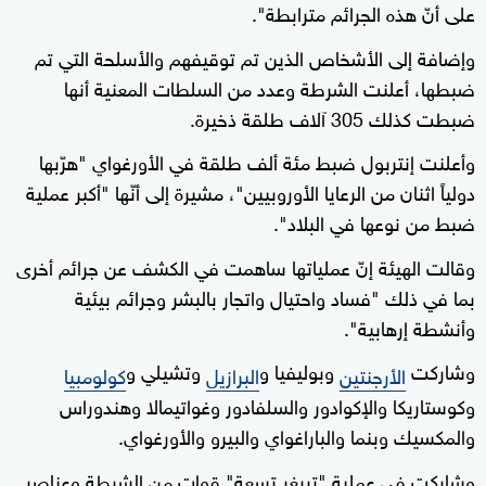
على أنّ هذه الجرائم مترابطة".
وإضافة إلى الأشخاص الذين تم توقيفهم والأسلحة التي تم
ضبطها، أعلنت الشرطة وعدد من السلطات المعنية أنها
ضبطت كذلك 305 آلاف طلقة ذخيرة.
وأعلنت إنتربول ضبط مئة ألف طلقة في الأورغواي "هرّبها
دولياً اثنان من الرعايا الأوروبيين"، مشيرة إلى أنّها "أكبر عملية
ضبط من نوعها في البلاد".
وقالت الهيئة إنّ عملياتها ساهمت في الكشف عن جرائم أخرى
بما في ذلك "فساد واحتيال واتجار بالبشر وجرائم بيئية
وأنشطة إرهابية".
وشاركت
وبوليفيا و
وتشيلي و
الأرجنتين
البرازيل
كولومبيا
وكوستاريكا والإكوادور والسلفادور وغواتيمالا وهندوراس
والمكسيك وبنما والباراغواي والبيرو والأورغواي.
وشاركت في عملية "تريغر تسعة" قوات من الشرطة وعناصر