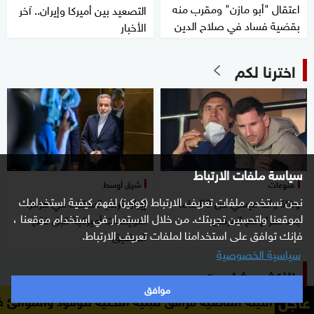
اعتقال "أبو مازن" ومقرب منه
التصعيد بين أميركا وإيران.. آخر
بقضية فساد في صلاح الدين
الأخبار
اخترنا لكم
سياسة ملفات الارتباط
منوعات
شرق أوسط
نحن نستخدم ملفات تعريف الارتباط (كوكيز) لفهم كيفية استخدامك
وفاة والد ميسي عن 68 عاما
إيران ترفع السقف في هرمز:
لموقعنا ولتحسين تجربتك. من خلال الاستمرار في استخدام موقعنا ،
بعد صراع مع المرض
تعويضات أميركية قبل فتح
فإنك توافق على استخدامنا لملفات تعريف الارتباط.
المضيق
سياسية الخصوصية
الأكثر مشاهدة
موافق
عاجل
ضية مرافق للبنية التحتية للوقود والموانئ في أوديسا جنوب أوك