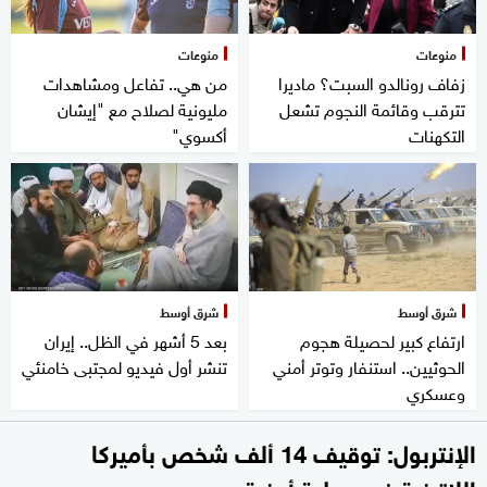
منوعات
منوعات
زفاف رونالدو السبت؟ ماديرا
من هي.. تفاعل ومشاهدات
تترقب وقائمة النجوم تشعل
مليونية لصلاح مع "إيشان
التكهنات
أكسوي"
شرق أوسط
شرق أوسط
ارتفاع كبير لحصيلة هجوم
بعد 5 أشهر في الظل.. إيران
الحوثيين.. استنفار وتوتر أمني
تنشر أول فيديو لمجتبى خامنئي
وعسكري
الإنتربول: توقيف 14 ألف شخص بأميركا
اللاتينية في عملية أمنية