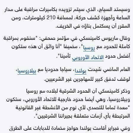
وسيمتد السياج، الذي سيتم تزويده بكاميرات مراقبة على مدار
الساعة وأجهزة كشف حركة، لمسافة 210 كيلومترات، ومن
المقرر أن يسكتمل بناؤه في الخريف.
وقال ماريوس كامينسكي في مؤتمر صحفي: "سنقوم بمراقبة
كاملة للحدود مع
"، مضيفا "أنا واثق أن هذه ستكون
روسيا
أفضل حدود
تأمينا".
الاتحاد الأوروبي
العام الماضي شيدت
، سياجا حدوديا مع
،
بولندا
بيلاروسيا
لوقف تدفق كبير للمهاجرين غير الشرعيين.
وذكر كامينسكي أن الحدود الشرقية لبلاده مع روسيا
وبيلاروسيا، وهي أيضا حدود خارجية للاتحاد الأوروبي، ستكون
"معدة تماما للتصدي لأي نوع من الأنشطة غير القانونية
المرتبطة بأي أزمات متعلقة بجيراننا الشرقيين".
وفي فبراير أقامت بولندا حواجز مضادة للدبابات على الطرق