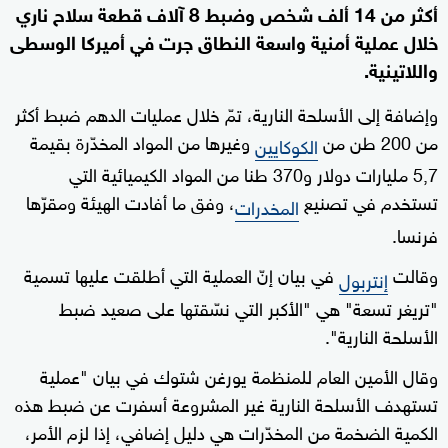
أكثر من 14 ألف شخص وضبط 8 آلاف قطعة سلاح ناري
خلال عملية أمنية واسعة النطاق جرت في أميركا الوسطى
واللاتينية.
وإضافة إلى الأسلحة النارية، تمّ خلال عمليات الدهم ضبط أكثر
من 200 طن من
وغيرها من المواد المخدّرة بقيمة
الكوكايين
5,7 مليارات دولار و370 طنا من المواد الكيميائية التي
تستخدم في تصنيع
، وفق ما أفادت الهيئة ومقرّها
المخدرات
فرنسا.
وقالت
في بيان إنّ العملية التي أطلقت عليها تسمية
إنتربول
"تريغر تسعة" هي "الأكبر التي نسّقتها على صعيد ضبط
الأسلحة النارية".
وقال الأمين العام للمنظمة يورغن شتوك في بيان "عملية
تستهدف الأسلحة النارية غير المشروعة أسفرت عن ضبط هذه
الكمية الضخمة من المخدّرات هي دليل إضافي، إذا لزم الأمر،