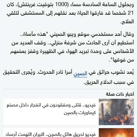
وبحلول الساعة السادسة مساء (1000 بتوقيت غرينتش)، كان
21 شخصا قد فارقوا الحياة بعد نقلهم إلى المستشفى لتلقي
العلاج.
وقال أحد مستخدمي موقع ويبو الصيني "هذه مأساة..
أستطيع أن أرى الحادث من شرفة منزلي.. وقف العديد من
الأشخاص على وحدة تبريد الهواء في الظهيرة وقفز بعضهم
من فوقها".
يُعد نشوب حرائق في
أمرا نادر الحدوث. ويُجرى التحقيق
الصين
في سبب اندلاع الحريق.
أخبار ذات صلة
فيديو.. قتلى ومفقودون في انفجار داخل مصنع
كيماويات بالصين
فيديو لحريق هائل بالصين.. النيران التهمت أجساد