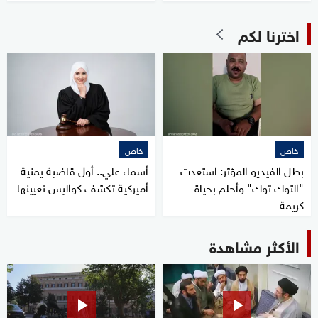
اخترنا لكم
خاص
خاص
بطل الفيديو المؤثر: استعدت
أسماء علي.. أول قاضية يمنية
"التوك توك" وأحلم بحياة
أميركية تكشف كواليس تعيينها
كريمة
الأكثر مشاهدة