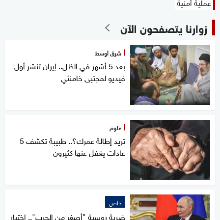
عملية أمنية
زوارنا يتصفحون الآن
شرق أوسط
بعد 5 أشهر في الظل.. إيران تنشر أول
فيديو لمجتبى خامنئي
علوم
تريد إطالة عمرك؟.. طبيبة تكشف 5
عادات يغفل عنها كثيرون
خاص
ضربة روسية "أصغر من الحرب".. اختبار