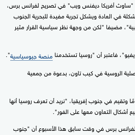
 "ساوث أفريكا ديفنس ويب" في تصريح لفرانس برس،
مشكلة في العادة ويشكل تجربة مفيدة للبحرية الجنوب
نبية"، مضيفا "لكن من وجهة نظر سياسية القرار مثير
فيو"، فاعتبر أن "روسيا تستخدمنا
".
منصة جيوسياسية
صلية الروسية في كيب تاون، بدعوة من جمعية
 دزفينكا كاتشور، وهي أوكرانية تبلغ 41 عامًا وتقيم في جنوب إفريقيا، "نريد أن تعرف روسيا أنها
ع أشكال التعاون معها على الفور".
لفرانس برس في وقت سابق هذا الأسبوع أن "جنوب