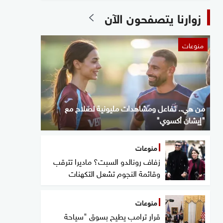
زوارنا يتصفحون الآن
منوعات
من هي.. تفاعل ومشاهدات مليونية لصلاح مع
"إيشان أكسوي"
منوعات
زفاف رونالدو السبت؟ ماديرا تترقب
وقائمة النجوم تشعل التكهنات
منوعات
قرار ترامب يطيح بسوق "سياحة