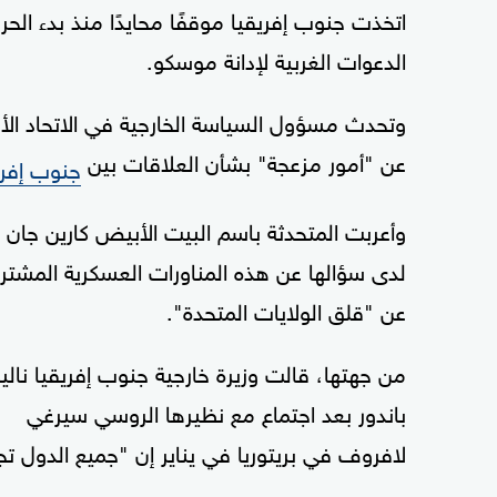
اتخذت جنوب إفريقيا موقفًا محايدًا منذ بدء الح
الدعوات الغربية لإدانة موسكو.
وتحدث مسؤول السياسة الخارجية في الاتحاد الأو
عن "أمور مزعجة" بشأن العلاقات بين
جنوب إفري
وأعربت المتحدثة باسم البيت الأبيض كارين جان بي
لدى سؤالها عن هذه المناورات العسكرية المشتر
عن "قلق الولايات المتحدة".
من جهتها، قالت وزيرة خارجية جنوب إفريقيا نالي
باندور بعد اجتماع مع نظيرها الروسي سيرغي
لافروف في بريتوريا في يناير إن "جميع الدول ت