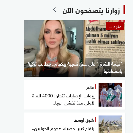
زوارنا يتصفحون الآن
منوعات
"نجمة الشرق" على عنق نسيبة بيكهام.. مطالب تركية
باستعادتها
عالم
إيبولا.. الإصابات تتجاوز 4000 للمرة
الأولى منذ تفشي الوباء
شرق أوسط
ارتفاع كبير لحصيلة هجوم الحوثيين..