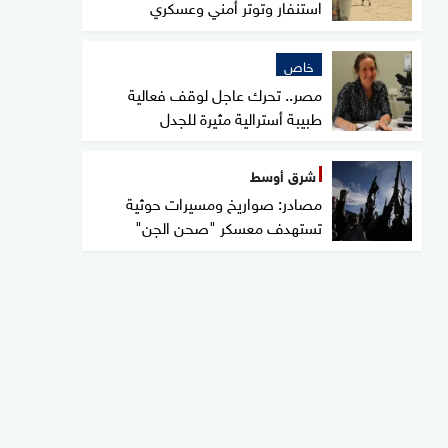
استنفار وتوتر أمني وعسكري
خاص
مصر.. تحرك عاجل لوقف فعالية
طبيبة أسترالية مثيرة للجدل
شرق أوسط
مصادر: صواريخ ومسيرات حوثية
تستهدف معسكر "صحن الجن"