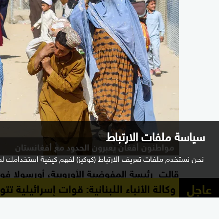
سياسة ملفات الارتباط
مواطنون أفغان يعبرون الحدود مع أفغانستان
نحن نستخدم ملفات تعريف الارتباط (كوكيز) لفهم كيفية استخدامك لم
قالت رئيسة المفوضية الأوروبية، أورسولا فون دي
عاجل
وكالة الأنباء اللبنانية: قوات إسرائيلية 
الإنساني للأفغان داخل بلادهم وفي الدول المجاورة إلى أكث
ويأتي إعلان المفوضية عن هذه الزيادة فيما يص