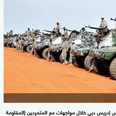
س إدريس دبي خلال مواجهات مع المتمردين (المقاومة