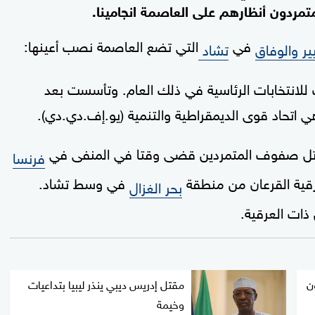
لمتمردون أنظارهم على العاصمة انجامينا.
في
التي تضع العاصمة نصب أعينها:
ير والوفاق
تشاد
201 أثناء الاستعدادات للانتخابات الرئاسية في ذلك العام. وتأسست بعد
اتحاد قوى الديمقراطية والتنمية (يو.إف.دي.دي).
تل صفوف المتمردين قضى وقتا في المنفى في
فرنسا
في وسط تشاد.
بحر الغزال
 ذات العرقية.
ن
مقتل إدريس ديبي ينذر ليبيا بتداعيات
وخيمة