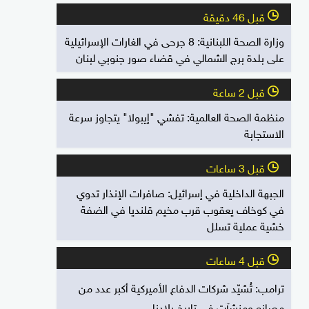
قبل 46 دقيقة
l
وزارة الصحة اللبنانية: 8 جرحى في الغارات الإسرائيلية
على بلدة برج الشمالي في قضاء صور جنوبي لبنان
قبل 2 ساعة
l
منظمة الصحة العالمية: تفشي "إيبولا" يتجاوز سرعة
الاستجابة
قبل 3 ساعات
l
الجبهة الداخلية في إسرائيل: صافرات الإنذار تدوي
في كوخاف يعقوب قرب مخيم قلنديا في الضفة
خشية عملية تسلل
قبل 4 ساعات
l
ترامب: تُشيّد شركات الدفاع الأميركية أكبر عدد من
مصانع ومنشآت في تاريخ بلادنا