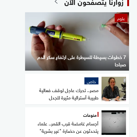
زوارنا يتصفحون الآن
علوم
7 خطوات بسيطة للسيطرة على ارتفاع سكر الدم
صباحا
خاص
مصر.. تحرك عاجل لوقف فعالية
طبيبة أسترالية مثيرة للجدل
منوعات
أجسام غامضة قرب القمر.. علماء
يتحدثون عن حضارة "غير بشرية"