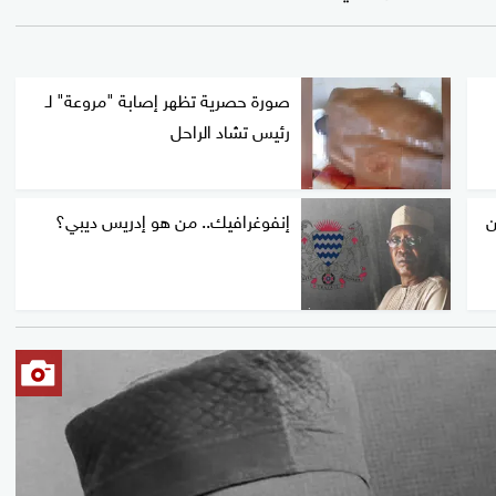
صورة حصرية تظهر إصابة "مروعة" لـ
رئيس تشاد الراحل
ن
إنفوغرافيك.. من هو إدريس ديبي؟