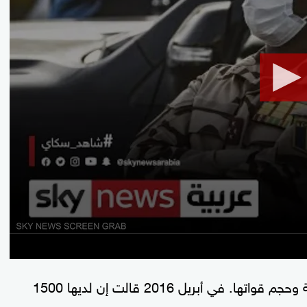
minute,
44
seconds
Volume
90%
تتباين التقديرات لقوة السلاح الذي تمتلكه الجبهة وحجم قواتها. في أبريل 2016 قالت إن لديها 1500