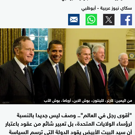
سكاي نيوز عربية - أبوظبي
من اليمين: كارتر، كلينتون، بوش الابن، أوباما، بوش الأب
"أقوى رجل في العالم".. وصف ليس جديدا بالنسبة
لرؤساء الولايات المتحدة، بل تعبير شائع من عقود باعتبار
أن سيد البيت الأبيض يقود الدولة التي ترسم السياسة