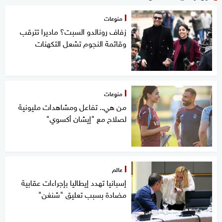
منوعات
زفاف رونالدو السبت؟ ماديرا تترقب
وقائمة النجوم تشعل التكهنات
منوعات
من هي.. تفاعل ومشاهدات مليونية
لصلاح مع "إيشان أكسوي"
عالم
إسبانيا تهدد إيطاليا بإجراءات عقابية
مضادة بسبب تعليق "شنغن"