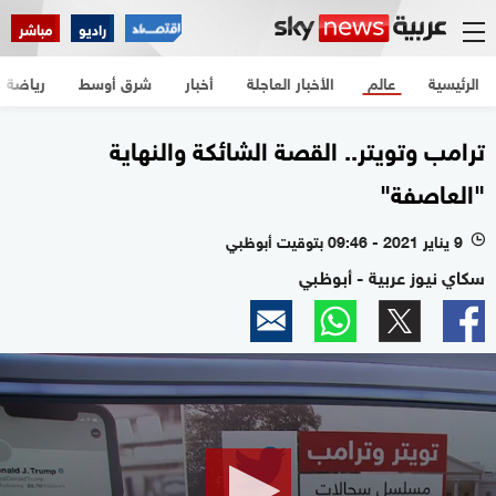
راديو
مباشر
الرئيسية
عالم
الأخبار العاجلة
أخبار
شرق أوسط
رياضة
ترامب وتويتر.. القصة الشائكة والنهاية
"العاصفة"
9 يناير 2021 - 09:46 بتوقيت أبوظبي
l
سكاي نيوز عربية - أبوظبي
0
seconds
of
2
minutes,
45
seconds