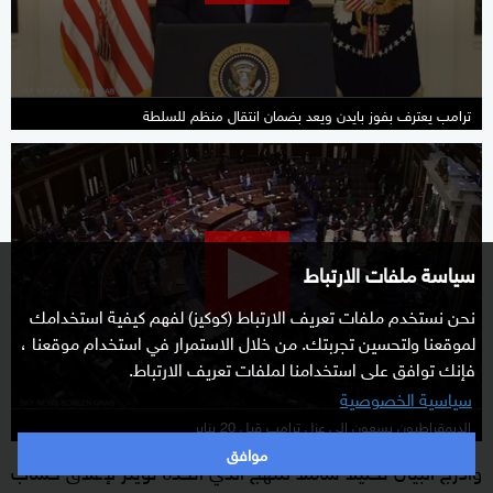
seconds
ترامب يعترف بفوز بايدن ويعد بضمان انتقال منظم للسلطة
0
seconds
of
2
سياسة ملفات الارتباط
minutes,
43
نحن نستخدم ملفات تعريف الارتباط (كوكيز) لفهم كيفية استخدامك
seconds
لموقعنا ولتحسين تجربتك. من خلال الاستمرار في استخدام موقعنا ،
فإنك توافق على استخدامنا لملفات تعريف الارتباط.
سياسية الخصوصية
الديمقراطيون يسعون إلى عزل ترامب قبل 20 يناير
موافق
وأدرج البيان تحليلا شاملا للنهج الذي اتخذه تويتر لإغلاق حساب