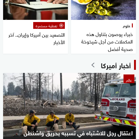
علوم
تغطية مستمرة
خبراء يوصون بتناول هذه
التصعيد بين أميركا وإيران.. آخر
المكملات من أجل شيخوخة
الأخبار
صحية أفضل
أخبار أميركا
عالم
اعتقال رجل للاشتباه في تسببه بحريق واشنطن