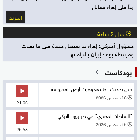
رداً على إجراء مماثل
المزيد
قبل 2 ساعة
l
مسؤول أميركي: إجراءاتنا ستظل مبنية على ما يحدث
ومرتبطة بوفاء إيران بالتزاماتها
بودكاست
حين تحدثت الطبيعة وهزت أرض المحروسة
6 أغسطس 2026
l
21:06
"السلطان المصري" في طرابزون التركي
5 أغسطس 2026
l
25:58