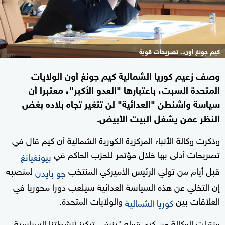
كيم جونغ أون.. تصريحات قوية
وصف زعيم كوريا الشمالية كيم جونغ أون الولايات
المتحدة السبت، باعتبارها "العدو الأكبر"، معتبرا أن
سياسة واشنطن "العدائية" لن تتغير تجاه بلاده بغض
النظر عمن يشغل البيت الأبيض.
وذكرت وكالة الأنباء المركزية الكورية الشمالية أن كيم قال في
تصريحات أدلى بها خلال مؤتمر للحزب الحاكم في
بيونغيانغ
قبل أيام من تولي الرئيس الأميركي المنتخب
لمنصبه
جو بايدن
إن التخلي عن هذه السياسة العدائية سيلعب دورا محوريا في
العلاقات بين
والولايات المتحدة.
كوريا الشمالية
ونقلت الوكالة عن كيم قوله "ينبغي تركيز أنشطتنا السياسية