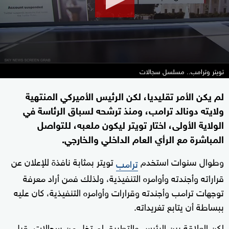
تويتر وترامب.. مسلسل سجالات
لم يكن الأمر تقليديا، لكن الرئيس الأميركي المنتهية
ولايته دونالد ترامب، ومنذ ترشحه لسباق الرئاسة في
الولاية الأولى، اختار تويتر ليكون ملعبه، للتواصل
المباشرة مع الرأي العام الداخلي والخارجي.
وطوال سنوات استخدم
تويتر بمثابة نافذة للإعلان عن
ترامب
قراراته وأجندته وأوامره التنفيذية، ولذلك فمن أراد معرفة
توجهات ترامب وأجندته وقرارات وأوامره التنفيذية، كان عليه
ببساطة أن يتابع تغريداته.
لكن العلاقة بين الرئيس والتطبيق لم تخل من سجالات، قبل