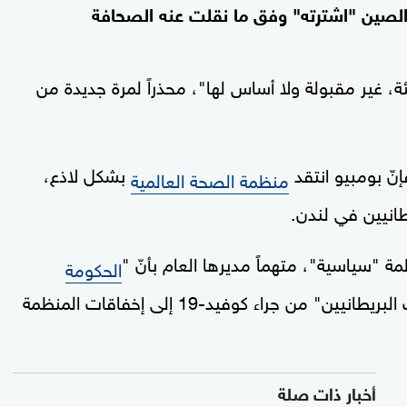
 الصين "اشترته" وفق ما نقلت عنه الصحافة
غير مقبولة ولا أساس لها"، محذراً لمرة جديدة من
إنّ بومبيو انتقد
بشكل لاذع،
منظمة الصحة العالمية
يطانيين في لندن.
ة "سياسية"، متهماً مديرها العام بأنّ "
الحكومة
اشترته"، كما عزا الوزير الأميركي "وفيات البريطانيين" من جراء كوفيد-19 إلى إخفاقات المنظمة
أخبار ذات صلة