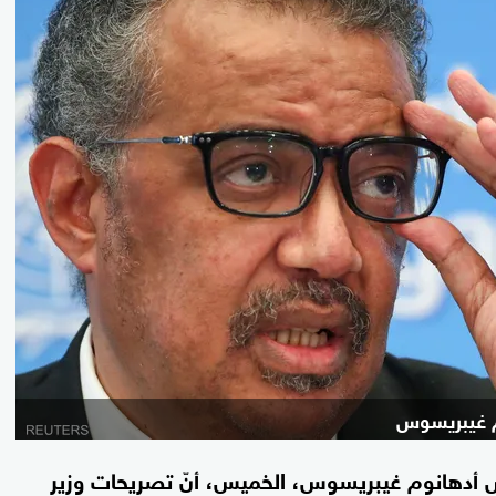
م غيبريسوس
وس أدهانوم غيبريسوس، الخميس، أنّ تصريحات وزير