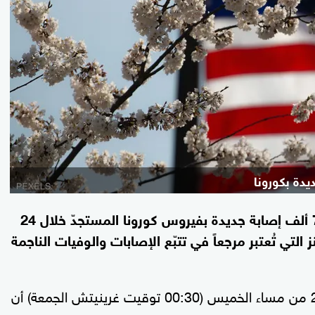
سجّلت الولايات المتّحدة، الخميس، أكثر من 76 ألف إصابة جديدة بفيروس كورونا المستجدّ خلال 24
تي تُعتبر مرجعاً في تتبّع الإصابات والوفيات الناجمة
لغاية الساعة 20:30 من مساء الخميس (00:30 توقيت غرينيتش الجمعة) أن