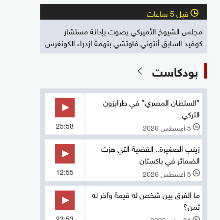
قبل 5 ساعات
l
مجلس الشيوخ الأميركي يصوت بإدانة مستشار
كوفيد السابق أنتوني فاوتشي بتهمة ازدراء الكونغرس
بودكاست
"السلطان المصري" في طرابزون
التركي
25:58
5 أغسطس 2026
l
زينب الصغيرة.. القضية التي هزت
الضمائر في باكستان
12:55
5 أغسطس 2026
l
ما الفرق بين شخص له قيمة وآخر له
ثمن؟
23:53
31 يوليو 2026
l