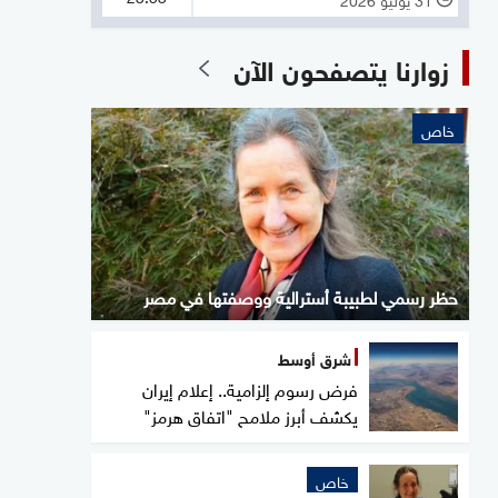
زوارنا يتصفحون الآن
خاص
حظر رسمي لطبيبة أسترالية ووصفتها في مصر
شرق أوسط
فرض رسوم إلزامية.. إعلام إيران
يكشف أبرز ملامح "اتفاق هرمز"
خاص