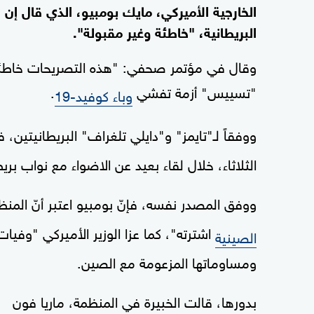
الخارجية الأميركي، مايك بومبيو، الذي قال إن
البريطانية، "خاطئة وغير مقبولة".
وقال في مؤتمر صحفي: "هذه التصريحات خاطئة، 
"تسييس" أزمة تفشي
.
وباء كوفيد-19
ووفقاً لـ"تايمز" و"دايلي تلغراف" البريطانيتين، ف
الثلاثاء، خلال لقاء بعيد عن الاضواء مع نواب بر
ووفق المصدر نفسه، فإنّ بومبيو اعتبر أنّ المنظم
الصينية
ومساوماتها المزعومة مع الصين.
بدورها، قالت الخبيرة في المنظمة، ماريا فون