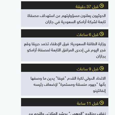
قبل 37 دقيقة
l
الحوثيون يعلنون مسؤوليتهم عن استهداف مصفاة
تابعة لشركة أرامكو السعودية في جازان
قبل 6 ساعات
l
وزارة الطاقة السعودية: فرق الإطفاء تخمد حريقا وقع
فجر اليوم في إحدى المرافق التابعة لمصفاة أرامكو
بجازان
قبل 9 ساعات
l
الاتحاد الدولي لكرة القدم "فيفا" يدين ما وصفها
بأنها "جهود منسقة ومستمرة" لإضعاف رئيسه
إنفانتينو
قبل 11 ساعة
l
زفاف رونالدو "الوهمي" يحشد المئات.. والنجم يرد