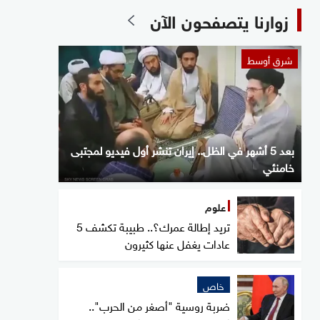
زوارنا يتصفحون الآن
شرق أوسط
بعد 5 أشهر في الظل.. إيران تنشر أول فيديو لمجتبى
خامنئي
علوم
تريد إطالة عمرك؟.. طبيبة تكشف 5
عادات يغفل عنها كثيرون
خاص
ضربة روسية "أصغر من الحرب"..