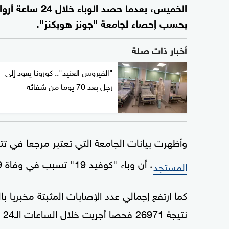
بحسب إحصاء لجامعة "جونز هوبكنز".
أخبار ذات صلة
"الفيروس العنيد".. كورونا يعود إلى
رجل بعد 70 يوما من شفائه
وأظهرت بيانات الجامعة التي تعتبر مرجعا في تت
، أن وباء "كوفيد 19" تسبب في وفاة 49759 ألف شخص في الولايات المتحدة حتى الآن.
المستجد
نتيجة 26971 فحصا أجريت خلال الساعات الـ24 الأخيرة، إيجابية.