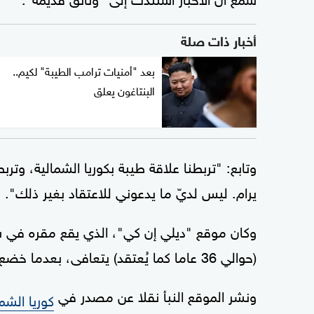
أخبار ذات صلة
بعد "أمنيات ترامب الطيبة" لكيم..
البنتاغون يعلق
وتابع: "تربطنا علاقة طيبة بكوريا الشمالية، وتر
يرام. ليس لديّ ما يدعوني للاعتقاد بغير ذلك".
وكان موقع "ديلي إن كي"، الذي يقع مقره في س
(حوالي 36 عاما كما يُعتقد) يتعافى، بعدما خضع لجراحة في القلب في 12 أبريل الجاري.
ونشر الموقع النبأ نقلا عن مصدر في
كوريا الشما