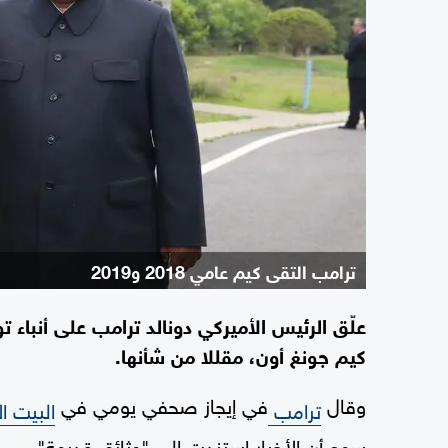
ترامب التقى كيم عامي 2018 و2019
علّق الرئيس الأميركي دونالد ترامب على أنباء
كيم جونغ أون، مقللا من شأنها.
وقال
في إيجاز صحفي يومي في
ترامب
البيت ا
سمع أن الأخبار استندت إلى "وثائق قديمة".