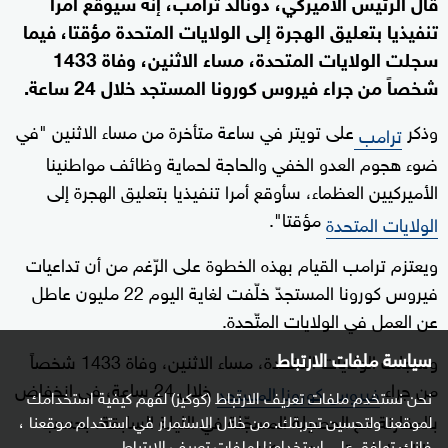
قال الرئيس الأميركي، دونالد ترامب، إنه سيوقع أمرا
تنفيذيا بتعليق الهجرة إلى الولايات المتحدة مؤقتا، فيما
سجلت الولايات المتحدة، مساء الاثنين، وفاة 1433
شخصاً من جراء فيروس كورونا المستجد خلال 24 ساعة.
وذكر
على تويتر في ساعة متأخرة من مساء الاثنين "في
ترامب
ضوء هجوم العدو الخفي والحاجة لحماية وظائف مواطنينا
الأميركيين العظماء، سأوقع أمرا تنفيذيا بتعليق الهجرة إلى
مؤقتا".
الولايات المتحدة
ويعتزم ترامب القيام بهذه الخطوة على الرّغم من أن تداعيات
فيروس كورونا المستجدّ خلّفت لغاية اليوم 22 مليون عاطل
عن العمل في الولايات المتّحدة.
سياسة ملفات الارتباط
وسجلت الولايات المتحدة، مساء الاثنين، وفاة 1433 شخصاً
من جراء
خلال 24 ساعة، في انخفاض
فيروس كورونا المستجد
نحن نستخدم ملفات تعريف الارتباط (كوكيز) لفهم كيفية استخدامك
بالمقارنة مع الحصيلة المسجّلة في الليلة السابقة، بحسب
لموقعنا ولتحسين تجربتك. من خلال الاستمرار في استخدام موقعنا ،
فإنك توافق على استخدامنا لملفات تعريف الارتباط.
بيانات لجامعة جونز هوبكنز.