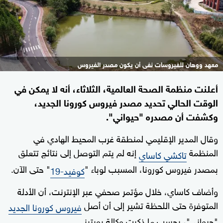
معهد ووهان للفيروسات نفى أن يكون مصدر الفيروس
أعلنت منظمة الصحة العالمية، الثلاثاء، أنه لا يمكن في
الوقت الحالي تحديد مصدر فيروس كورونا الجديد،
وكشفت أن مصدره "حيواني".
وقال المدير الإقليمي لمنطقة غرب المحيط الهادي في
المنظمة
إنه لم يتم التوصل إلى نتائج تتعلق
تاكشي كاساي
بمصدر فيروس كورونا، المسبب لوباء "
" حتى الآن.
كوفيد-19
وأضاف كاساي، خلال مؤتمر صحفي عبر الإنترنت، أن الأدلة
المتوفرة حتى اللحظة تشير إلى أن أصل
فيروس كورونا الجديد
"حيواني"، بحسب ما ذكرت وكالة رويترز.