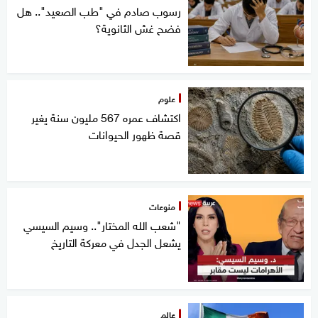
رسوب صادم في "طب الصعيد".. هل
فضح غش الثانوية؟
علوم
اكتشاف عمره 567 مليون سنة يغير
قصة ظهور الحيوانات
منوعات
"شعب الله المختار".. وسيم السيسي
يشعل الجدل في معركة التاريخ
عالم