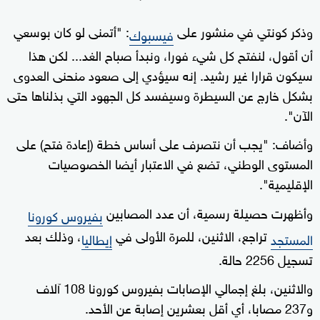
وذكر كونتي في منشور على
: "أتمنى لو كان بوسعي
فيسبوك
أن أقول، لنفتح كل شيء فورا، ونبدأ صباح الغد... لكن هذا
سيكون قرارا غير رشيد. إنه سيؤدي إلى صعود منحنى العدوى
بشكل خارج عن السيطرة وسيفسد كل الجهود التي بذلناها حتى
الآن".
وأضاف: "يجب أن نتصرف على أساس خطة (إعادة فتح) على
المستوى الوطني، تضع في الاعتبار أيضا الخصوصيات
الإقليمية".
وأظهرت حصيلة رسمية، أن عدد المصابين
بفيروس كورونا
تراجع، الاثنين، للمرة الأولى في
، وذلك بعد
المستجد
إيطاليا
تسجيل 2256 حالة.
والاثنين، بلغ إجمالي الإصابات بفيروس كورونا 108 آلاف
و237 مصابا، أي أقل بعشرين إصابة عن الأحد.