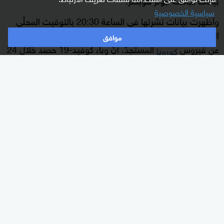
سياسية الخصوصية
وأظهرت بيانات نشرتها في الساعة 20:30 بالتوقيت المحلّي
الجامعة التي تُعتبر مرجعاً في تتبّع الإصابات والوفيات الناجمة
موافق
عن فيروس
المستجدّ، أنّ وباء كوفيد-19 حصد خلال 24
كورونا
ساعة أرواح 1433 شخصاً في الولايات المتّحدة، لترتفع بذلك
الحصيلة الإجمالية للوفيات الناجمة عن الوباء في هذا البلد إلى
42.094 وفاة.
أخبار ذات صلة
وفيات كورونا بالولايات المتحدة.. "تراجع" يعطي
أملا كبيرا
وكانت حصيلة الوفيات في الولايات المتّحدة بلغت مساء الأحد
1997 وفاة خلال 24 ساعة، استناداً إلى إحصاء لجامعة جونز
هوبكنز التي تحدّث بياناتها على مدار الساعة.