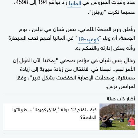
عدد وفيات الفيروس في
زاد بواقع 194 إلى 4598،
ألمانيا
حسبما ذكرت "رويترز".
وأعلن وزير الصحة الألماني، ينس شبان في برلين ، يوم
الجمعة، أن وباء "
" في ألمانيا أصبح تحت السيطرة
كوفيد-19
وأنه يمكن إدارته والتحكم به.
وقال ينس شبان في مؤتمر صحفي "يمكننا الآن القول إن
الأمر نجح.. نجحنا في الانتقال من زيادة حيوية إلى زيادة
مستقرة، ومعدلات الإصابة انخفضت بشكل كبير"، وفقا
لفرانس برس.
أخبار ذات صلة
كيف تفتح 12 دولة "إغلاق كورونا".. بطريقتها
الخاصة؟