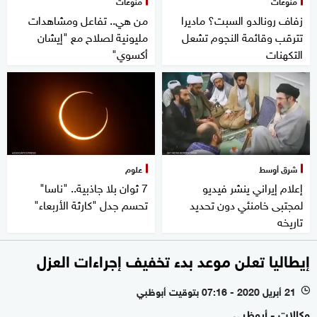
منوعات
منوعات
زفاف رونالدو السبت؟ ماديرا
من هي.. تفاعل ومشاهدات
تترقب وقائمة النجوم تشعل
مليونية لصلاح مع "إيشان
التكهنات
أكسوي"
شرق أوسط
علوم
إعلام إيراني ينشر فيديو
7 ثوان بلا جاذبية.. "ناسا"
لمجتبى خامنئي دون تحديد
تحسم جدل "كارثة الأربعاء"
تاريخه
إيطاليا تعلن موعد بدء تخفيف إجراءات العزل
21 أبريل 2020 - 07:16 بتوقيت أبوظبي
l
وكالات - أبوظبي