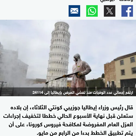
ارتفع إجمالي عدد الوفيات منذ تفشي المرض بإيطاليا إلى 24114
قال رئيس وزراء إيطاليا جوزيبي كونتي الثلاثاء، إن بلاده
ستعلن قبل نهاية الأسبوع الحالي خططا لتخفيف إجراءات
العزل العام المفروضة لمكافحة فيروس كورونا، على أن
يتم تطبيق الخطط بدءا من الرابع من مايو.