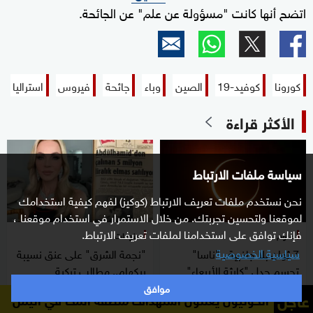
اتضح أنها كانت "مسؤولة عن علم" عن الجائحة.
كورونا
كوفيد-19
الصين
وباء
جائحة
فيروس
استراليا
الأكثر قراءة
سياسة ملفات الارتباط
نحن نستخدم ملفات تعريف الارتباط (كوكيز) لفهم كيفية استخدامك
لموقعنا ولتحسين تجربتك. من خلال الاستمرار في استخدام موقعنا ،
فإنك توافق على استخدامنا لملفات تعريف الارتباط.
علوم
منوعات
سياسية الخصوصية
7 ثوان بلا جاذبية.. "ناسا"
"نجمة الشرق" على عنق نسيبة
تحسم جدل "كارثة الأربعاء"
بيكهام.. مطالب تركية
باستعادتها
موافق
عاجل
الحوثيون يعلنون استهداف منطقة المخا في اليمن