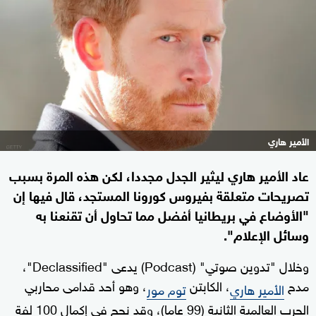
الأمير هاري
عاد الأمير هاري ليثير الجدل مجددا، لكن هذه المرة بسبب
تصريحات متعلقة بفيروس كورونا المستجد، قال فيها إن
"الأوضاع في بريطانيا أفضل مما تحاول أن تقنعنا به
وسائل الإعلام".
وخلال "تدوين صوتي" (Podcast) يدعى "Declassified"،
مدح
، الكابتن
، وهو أحد قدامى محاربي
الأمير هاري
توم مور
الحرب العالمية الثانية (99 عاما)، وقد نجح في إكمال 100 لفة