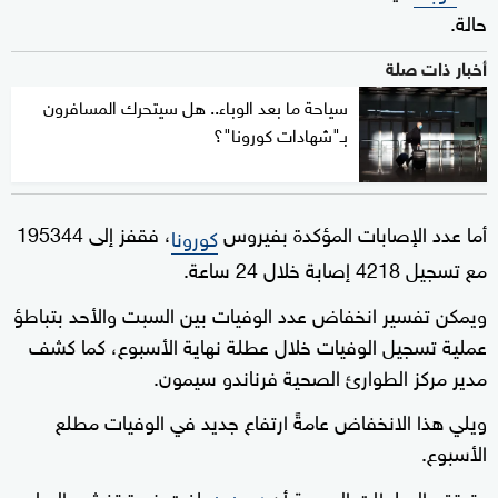
حالة.
أخبار ذات صلة
سياحة ما بعد الوباء.. هل سيتحرك المسافرون
بـ"شهادات كورونا"؟
أما عدد الإصابات المؤكدة بفيروس
، فقفز إلى 195344
كورونا
مع تسجيل 4218 إصابة خلال 24 ساعة.
ويمكن تفسير انخفاض عدد الوفيات بين السبت والأحد بتباطؤ
عملية تسجيل الوفيات خلال عطلة نهاية الأسبوع، كما كشف
مدير مركز الطوارئ الصحية فرناندو سيمون.
ويلي هذا الانخفاض عامةً ارتفاع جديد في الوفيات مطلع
الأسبوع.
وتعتقد السلطات الصحية أن
بلغت ذروة تفشي الوباء