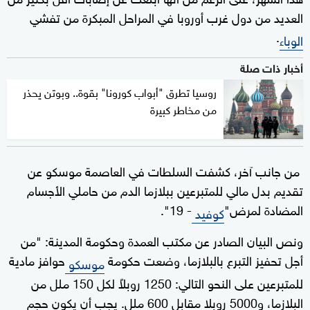
العديد من دول غرب أوروبا في المراحل المبكرة من تفشي
.
الوباء
أخبار ذات صلة
روسيا تطرق "أبواب كورونا" بقوة.. وبوتن يحذر
من مخاطر كبيرة
من جانب آخر، كشفت السلطات في العاصمة موسكو عن
تقديم بدل مالي للمتبرعين ببلازما الدم من حاملي الأجسام
المضادة لمرض"
- 19".
كوفيد
ونص البيان الصادر عن مكتب العمدة وحكومة المدينة: "من
أجل تحفيز التبرع بالبلازما، وضعت حكومة
حوافز مادية
موسكو
للمتبرعين على النحو التالي: 1250 روبلاً لكل 150 ملل من
البلازما، و5000 روبلا مقابل 600 ملل. يجب أن يكون حجم