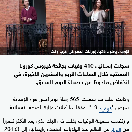
الإسبان يأملون بانتهاء إجراءات الحظر في أقرب وقت
سجلت إسبانيا، 410 وفيات بجائحة فيروس كورونا
المستجد خلال الساعات الأربع والعشرين الأخيرة، في
انخفاض ملحوظ عن حصيلة اليوم السابق.
وكانت البلاد قد سجلت 565 وفاةً يوم أمس جراء الإصابة
بمرض "
-19"، وفقا لما أعلنت وزارة الصحة الإسبانية.
كوفيد
وارتفعت حصيلة الوفيات بذلك في البلد الذي يعد الأكثر تضرراً
من
في العالم بعد الولايات المتحدة وإيطاليا، إلى 20453
الوباء