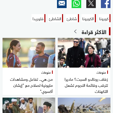
كورونا
الكورونا
شاطئ
الشاطئ
فلوريدا
الأكثر قراءة
منوعات
منوعات
زفاف رونالدو السبت؟ ماديرا
من هي.. تفاعل ومشاهدات
تترقب وقائمة النجوم تشعل
مليونية لصلاح مع "إيشان
التكهنات
أكسوي"