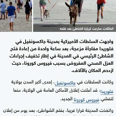
العائلات سارعت لزيارة الشاطئ بعد فتحه
واجهت السلطات الأميركية بمدينة جاكسونفيل في
فلوريدا مفاجأة مزعجة، بعد ساعة واحدة من إعادة فتح
الشاطئ الرئيسي في المدينة في إطار تخفيف إجراءات
العزل الصحي المفروض بسبب فيروس كورونا، حيث
ازدحم المكان بالآلاف.
وكانت السلطات في
، إحدى أكبر المدن بولاية
جاكسونفيل
، قد أعلنت إغلاق الأماكن العامة في الولاية، منعا
فلوريدا
لتفشي
الجديد.
فيروس كورونا
واتخذت المدينة قرارا غريبا، بفتح الشواطئ، بعد يوم من إعلان