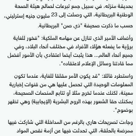
بحديقة منزله، في سبيل جمع تبرعات لصالح هيئة الصحة
الوطنية البريطانية، التي وصلت إلى 23
مليون جنيه إسترليني،
حسب ما ذكرت صحيفة "ذي صن" البريطانية.
وأضاف الأمير الذي تنازل عن مهامه الملكية: "فخور للغاية
برؤية ما يفعله هؤلاء الأفراد في مختلف أنحاء البلاد، وفي
جميع أنحاء العالم... هذا يثبت أيضا اعتقادي بأن الأمور أفضل
مما قادتنا وسائل الإعلام لاعتقاده".
واستطرد قائلا: "قد يكون الأمر مقلقا للغاية، عندما تكون
المعلومات الوحيدة التي تحصل عليها هي من قنوات إخبارية
معينة، لكنك عندما تخرج مثلا أو تتابع المنصات الصحيحة،
يمكنك حقا الشعور بهذه الروح البشرية (الإيجابية) وهي تظهر
بوضوح".
وجاءت تصريحات هاري بالرغم من المداخلة التي شاركت فيها
ممرضة بالحلقة، التي تحدثت فيها عن أزمة نقص المواد