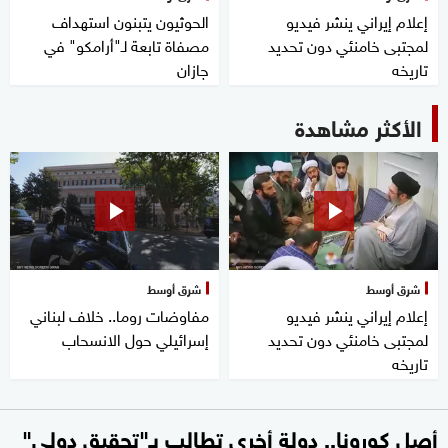
إعلام إيراني ينشر فيديو
الحوثيون يتبنون استهداف
لمجتبى خامنئي دون تحديد
مصفاة تابعة لـ"أرامكو" في
تاريخه
جازان
الأكثر مشاهدة
شرق أوسط
شرق أوسط
إعلام إيراني ينشر فيديو
مفاوضات روما.. خلاف لبناني
لمجتبى خامنئي دون تحديد
إسرائيلي حول الانسحاب
تاريخه
أصل كورونا.. دولة أخرى تطالب بـ"تحقيق دولي"