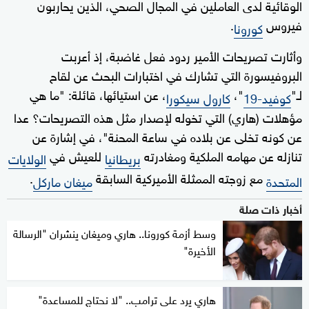
الوقائية لدى العاملين في المجال الصحي، الذين يحاربون
فيروس
.
كورونا
وأثارت تصريحات الأمير ردود فعل غاضبة، إذ أعربت
البروفيسورة التي تشارك في اختبارات البحث عن لقاح
لـ"
"،
، عن استيائها، قائلة: "ما هي
كوفيد-19
كارول سيكورا
مؤهلات (هاري) التي تخوله لإصدار مثل هذه التصريحات؟ عدا
عن كونه تخلى عن بلاده في ساعة المحنة"، في إشارة عن
تنازله عن مهامه الملكية ومغادرته
للعيش في
بريطانيا
الولايات
مع زوجته الممثلة الأميركية السابقة
.
المتحدة
ميغان ماركل
أخبار ذات صلة
وسط أزمة كورونا.. هاري وميغان ينشران "الرسالة
الأخيرة"
هاري يرد على ترامب.. "لا نحتاج للمساعدة"