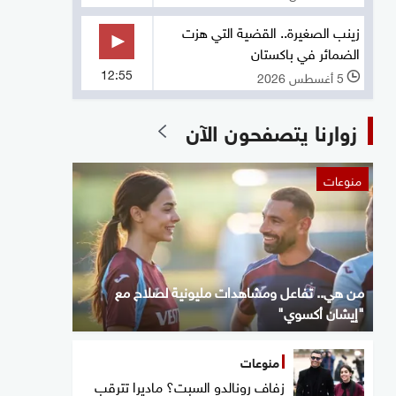
زينب الصغيرة.. القضية التي هزت
الضمائر في باكستان
12:55
5 أغسطس 2026
l
زوارنا يتصفحون الآن
منوعات
من هي.. تفاعل ومشاهدات مليونية لصلاح مع
"إيشان أكسوي"
منوعات
زفاف رونالدو السبت؟ ماديرا تترقب