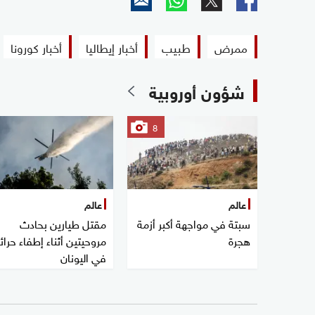
ممرض
طبيب
أخبار إيطاليا
أخبار كورونا
شؤون أوروبية
8
عالم
عالم
سبتة في مواجهة أكبر أزمة
مقتل طيارين بحادث
هجرة
مروحيتين أثناء إطفاء حرائ
في اليونان