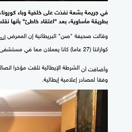
في جريمة بشعة نفذت على خلفية وباء كورونا
بطريقة مأساوية، بعد "اعتقاد خاطئ" بأنها نقل
وقالت صحيفة "صن" البريطانية إن الممرض
كوارانتا (27 عاما) كانا يعملان معا في مستشفى محلي في مدينة
الشرطة الإيطالية تلقت مؤخرا اتصالا
وأضافت أن
وفقا لمصادر إعلامية إيطالية.