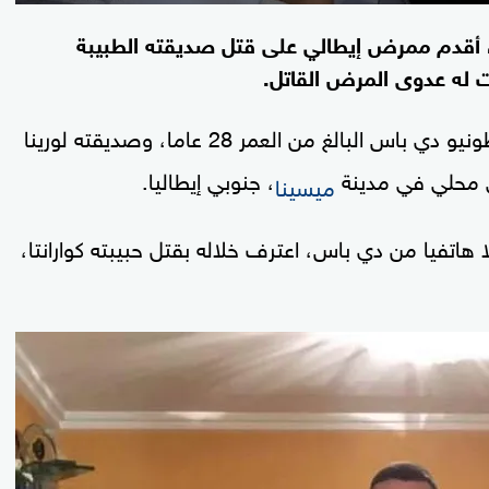
، أقدم ممرض إيطالي على قتل صديقته الطبيبة
ت له عدوى المرض القاتل.
أنطونيو دي باس البالغ من العمر 28 عاما، وصديقته لورينا
، جنوبي إيطاليا.
ميسينا
 هاتفيا من دي باس، اعترف خلاله بقتل حبيبته كوارانتا،