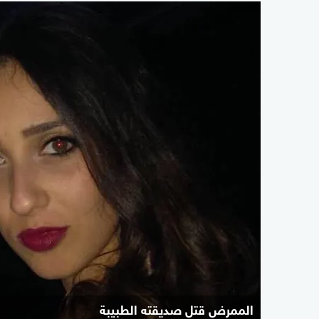
الممرض قتل صديقته الطبيبة