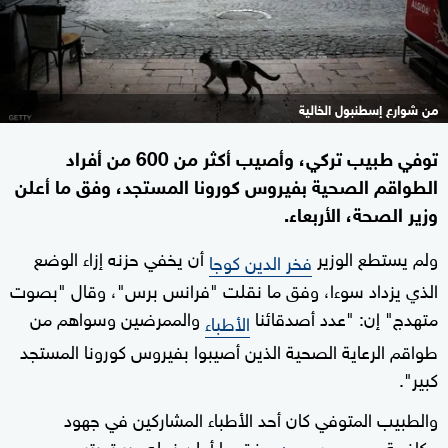
من شوارع إسطنبول الخالية
توفي طبيب تركي، وأصيب أكثر من 600 من أفراد
الطواقم الصحية بفيروس كورونا المستجد، وفق ما أعلن
وزير الصحة، الأربعاء.
ولم يستطع الوزير
أن يخفي حزنه إزاء الوضع
فخر الدين كوجا
الذي يزداد سوءا، وفق ما نقلت "فرانس برس"، وقال "بصوت
متهدج" إن: "عدد أصدقائنا
والممرضين وسواهم من
الأطباء
طواقم الرعاية الصحية الذين أصيبوا بفيروس كورونا المستجد
كبير".
والطبيب المتوفي كان أحد الأطباء المشاركين في جهود
مكافحة
، وفق ما أعلن نجله عبر تويتر.