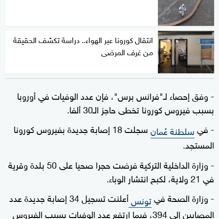
انتقال كورونا عبر الهواء.. دراسة تكشف الحقيقة
من غرف المرضى
- وفق إحصاء لـ"فرانس برس"، فإن عدد الوفيات في أوروبا
بسبب فيروس كورونا تخطى حاجز الـ30 ألفا.
- في
سجلت 18 إصابة جديدة بفيروس كورونا
سلطنة عُمان
المستجد.
- وزارة الداخلية التركية فرضت حجرا صحيا على 50 بلدة وقرية
في 21 ولاية، لكبح انتشار الوباء.
- وزارة الصحة في
أعلنت تسجيل 34 إصابة جديدة عدد
تونس
المصابين إلى 394، فيما ارتفع عدد الوفيات بسبب الفيروس