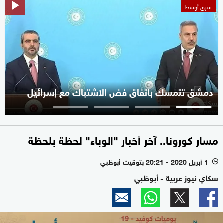
شرق أوسط
دمشق تتمسك باتفاق فض الاشتباك مع إسرائيل
مسار كورونا.. آخر أخبار "الوباء" لحظة بلحظة
1 أبريل 2020 - 20:21 بتوقيت أبوظبي
l
سكاي نيوز عربية - أبوظبي