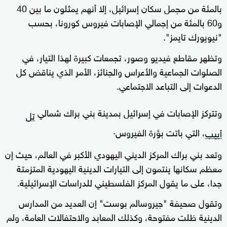
بالمئة من مجمل سكان إسرائيل، إلا أنهم يمثلون ما بين 40
و60 بالمئة من إجمالي الإصابات فيروس كورونا، بحسب
"نيويورك تايمز".
وتظهر مقاطع فيديو وصور، تجمعات كبيرة لهذا التيار، في
الصلوات الجماعية والأعراس والجنائز، الأمر الذي يناقض كل
الدعوات إلى التباعد الاجتماعي.
وتتركز الإصابات في إسرائيل بمدينة بني براك شمالي
تل
.
، التي باتت بؤرة الفيروس
أبيب
وتعد بني براك المركز الديني اليهودي الأكبر في العالم، حيث إن
معظم سكانها ينتمون إلى التيارات الدينية اليهودية المتزمتة
جدا، على ما يقول المركز الفلسطيني للدراسات الإسرائيلية.
وتقول صحيفة "جيروسالم بوست" إن العديد من المدارس
الدينية ظلت مفتوحة، وكذلك المعابد والاحتفالات العامة، ولم