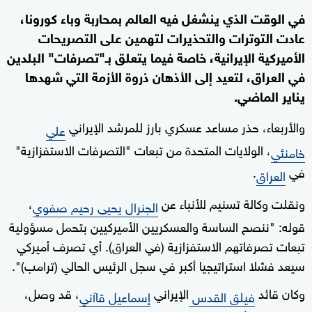
في الوقت الذي ينشغل فيه العالم بمحاربة وباء كورونا،
عادت التوترات والتحذيرات لتهمين على التصريحات
الأميركية الإيرانية، خاصة فيما يتعلق بـ"تصرفات" البلدين
في العراق، لتعيد إلى الأذهان ذروة الأزمة التي شهدها
يناير الماضي.
والأربعاء، حذر مساعد عسكري بارز للمرشد الإيراني
علي
، الولايات المتحدة من تبعات "التصرفات الاستفزازية"
خامنئي
في
.
العراق
ونقلت وكالة تسنيم للأنباء عن
،
الجنرال يحيى رحيم صفوي
قوله: "ننصح الساسة والعسكريين الأميركيين بتحمل مسؤولية
تبعات تصرفاتهم الاستفزازية (في العراق). أي تصرف أميركي
سيعد فشلا استراتيجيا أكبر في سجل الرئيس الحالي (ترامب)".
وكان قائد
الإيراني
، قد وصل،
فيلق القدس
إسماعيل قاآني