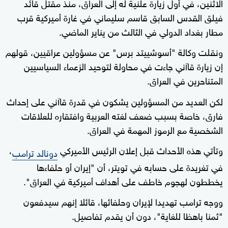
الاثنين، في أول زيارة علنية له إلى العراق، منذ مقتل قائد
فيلق القدس السابق قاسم سليماني في غارة أميركية قرب
مطار بغداد الدولي في الثالث من يناير الماضي.
ونقلت وكالة "أسوشييتد برس" عن مسؤولين عراقيين، قولهم
إن زيارة قاآني جاءت في محاولة لتوحيد الزعماء السياسيين
المتناحرين في العراق.
لكن العديد من المسؤولين يشكون في قدرة قاآني على إحداث
فارق، خاصة بسبب ضعف لغته العربية وافتقاره للعلاقات
الشخصية مع الرموز المهمة في العراق.
وتأتي هذه الأحداث قبل إعلان الرئيس الأميركي
،
دونالد ترامب
في تغريدة على حسابه في تويتر، أن "إيران أو حلفاءها
يخططون لهجوم خاطف على أهداف أميركية في العراق".
ووجه ترامب تهديدا لإيران وحلفائها، قائلا إنهم سيدفعون
"ثمنا باهظا للغاية"، دون أن يقدم تفاصيل.