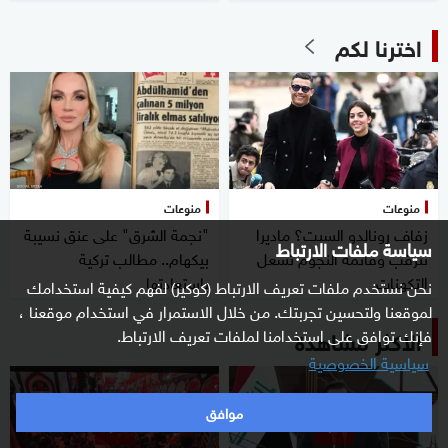
اخترنا لكم
منوعات
منوعات
زفاف رونالدو السبت؟ ماديرا
"نجمة الشرق" على عنق نسيبة
سياسة ملفات الارتباط
تترقب وقائمة النجوم تشعل
بيكهام.. مطالب تركية
التكهنات
باستعادتها
نحن نستخدم ملفات تعريف الارتباط (كوكيز) لفهم كيفية استخدامك
لموقعنا ولتحسين تجربتك. من خلال الاستمرار في استخدام موقعنا ،
الأكثر مشاهدة
فإنك توافق على استخدامنا لملفات تعريف الارتباط.
سياسية الخصوصية
موافق